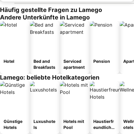
Häufig gestellte Fragen zu Lamego
Andere Unterkünfte in Lamego
Hotel
Bed and
Serviced
Pension
Apar
Breakfasts
apartment
Lamego: beliebte Hotelkategorien
Günstige
Luxushote
Hotels mit
Haustierfr
Well
Hotels
ls
Pool
eundliche
otels
Hotels