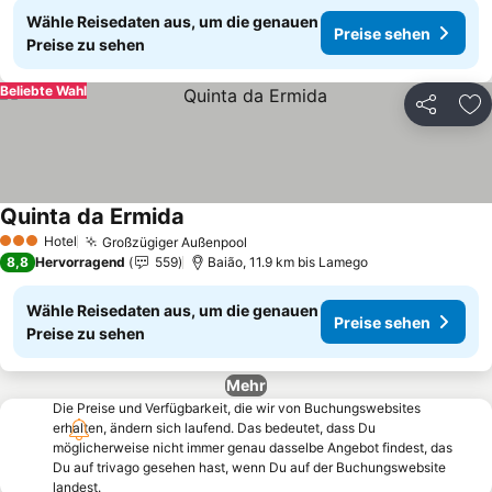
Wähle Reisedaten aus, um die genauen
Preise sehen
Preise zu sehen
Beliebte Wahl
Teilen
Zu
Quinta da Ermida
Preise sehen
Hotel
Großzügiger Außenpool
Preise sehen
3 Sterne
8,8
Hervorragend
559
Baião, 11.9 km bis Lamego
Wähle Reisedaten aus, um die genauen
Preise sehen
Preise zu sehen
Mehr
Die Preise und Verfügbarkeit, die wir von Buchungswebsites
erhalten, ändern sich laufend. Das bedeutet, dass Du
möglicherweise nicht immer genau dasselbe Angebot findest, das
Du auf trivago gesehen hast, wenn Du auf der Buchungswebsite
landest.