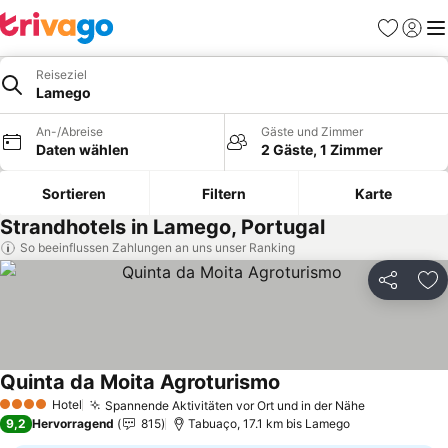
Favoriten
Einlog
Me
Reiseziel
Lamego
An-/Abreise
Gäste und Zimmer
Daten wählen
2 Gäste, 1 Zimmer
Sortieren
Filtern
Karte
Strandhotels in Lamego, Portugal
So beeinflussen Zahlungen an uns unser Ranking
Teilen
Zu
Quinta da Moita Agroturismo
Preise sehen
Hotel
Spannende Aktivitäten vor Ort und in der Nähe
Preise seh
4 Sterne
9,2
Hervorragend
815
Tabuaço, 17.1 km bis Lamego