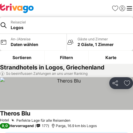
Favoriten
Einlog
Me
Reiseziel
Logos
An-/Abreise
Gäste und Zimmer
Daten wählen
2 Gäste, 1 Zimmer
Sortieren
Filtern
Karte
Strandhotels in Logos, Griechenland
So beeinflussen Zahlungen an uns unser Ranking
Teilen
Zu
Theros Blu
Hotel
Perfekte Lage für alle Reisenden
9,0
Hervorragend
177
Parga, 16.9 km bis Logos