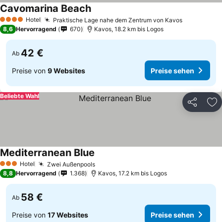
Cavomarina Beach
Hotel
Praktische Lage nahe dem Zentrum von Kavos
4 Sterne
8,6
Hervorragend
670
Kavos, 18.2 km bis Logos
42 €
Ab
Preise von
9 Websites
Preise sehen
Beliebte Wahl
Teilen
Zu
Mediterranean Blue
Hotel
Zwei Außenpools
3 Sterne
8,8
Hervorragend
1.368
Kavos, 17.2 km bis Logos
58 €
Ab
Preise von
17 Websites
Preise sehen