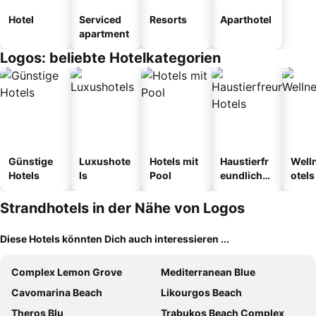
Hotel
Serviced
Resorts
Aparthotel
apartment
Logos: beliebte Hotelkategorien
Günstige
Luxushote
Hotels mit
Haustierfr
Well
Hotels
ls
Pool
eundliche
otels
Hotels
Strandhotels in der Nähe von Logos
Diese Hotels könnten Dich auch interessieren ...
Complex Lemon Grove
Mediterranean Blue
Cavomarina Beach
Likourgos Beach
Theros Blu
Trabukos Beach Complex