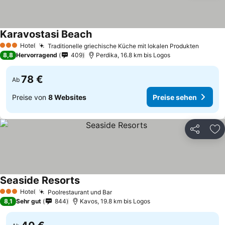
Karavostasi Beach
Hotel
Traditionelle griechische Küche mit lokalen Produkten
3 Sterne
8,8
Hervorragend
409
Perdika, 16.8 km bis Logos
78 €
Ab
Preise von
8 Websites
Preise sehen
Teilen
Zu
Seaside Resorts
Hotel
Poolrestaurant und Bar
3 Sterne
8,1
Sehr gut
844
Kavos, 19.8 km bis Logos