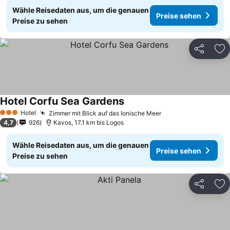
Wähle Reisedaten aus, um die genauen
Preise sehen
Preise zu sehen
Teilen
Zu
Hotel Corfu Sea Gardens
Hotel
Zimmer mit Blick auf das Ionische Meer
3 Sterne
4,7
926
Kavos, 17.1 km bis Logos
Wähle Reisedaten aus, um die genauen
Preise sehen
Preise zu sehen
Teilen
Zu