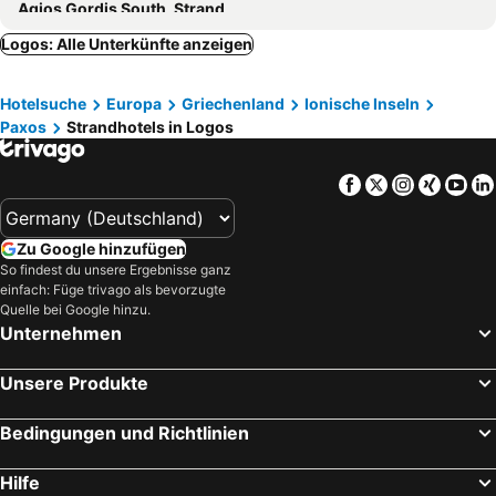
Agios Gordis South, Strand
Perivoli, Strandhotels
Paramonas, Strandhotels
Ligia, Strandhotels
Lichnos, Strandhotels
Logos: Alle Unterkünfte anzeigen
Anthousa, Strandhotels
Argyrades, Strandhotels
Hotelsuche
Europa
Griechenland
Ionische Inseln
Antipaxos, Strandhotels
Plataria, Strandhotels
Paxos
Strandhotels in Logos
Lakka, Strandhotels
Riza, Strandhotels
Loutsa, Strandhotels
Kanoni, Strandhotels
Facebook
Twitter
Instagra
Xing
Yo
Petreti, Strandhotels
Sarakiniko, Strandhotels
Molos, Strandhotels
Agios Mathaios, Strandhotels
Zu Google hinzufügen
So findest du unsere Ergebnisse ganz
einfach: Füge trivago als bevorzugte
Quelle bei Google hinzu.
Unternehmen
Unsere Produkte
Bedingungen und Richtlinien
Hilfe