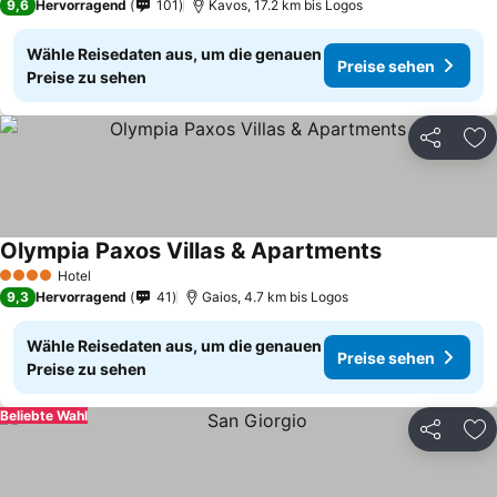
9,6
Hervorragend
101
Kavos, 17.2 km bis Logos
Wähle Reisedaten aus, um die genauen
Preise sehen
Preise zu sehen
Teilen
Zu
Olympia Paxos Villas & Apartments
Hotel
4 Sterne
9,3
Hervorragend
41
Gaios, 4.7 km bis Logos
Wähle Reisedaten aus, um die genauen
Preise sehen
Preise zu sehen
Beliebte Wahl
Teilen
Zu