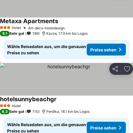
Metaxa Apartments
Hotel
Art-déco-Hoteldesign
3 Sterne
8,1
Sehr gut
189
Kavos, 17.9 km bis Logos
Wähle Reisedaten aus, um die genauen
Preise sehen
Preise zu sehen
Teilen
Zu
hotelsunnybeachgr
Hotel
3 Sterne
8,3
Sehr gut
110
Perdika, 18.1 km bis Logos
Wähle Reisedaten aus, um die genauen
Preise sehen
Preise zu sehen