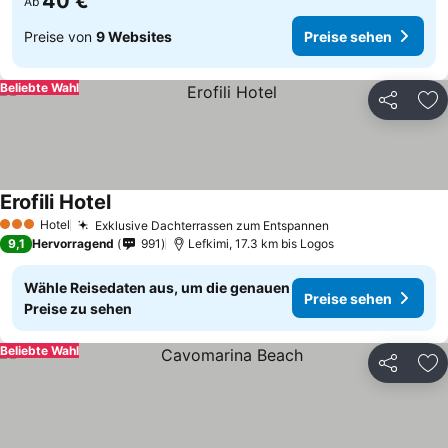
40 €
Ab
Preise von
9 Websites
Preise sehen
Beliebte Wahl
Teilen
Zu
Erofili Hotel
Hotel
Exklusive Dachterrassen zum Entspannen
3 Sterne
9,1
Hervorragend
991
Lefkimi, 17.3 km bis Logos
Wähle Reisedaten aus, um die genauen
Preise sehen
Preise zu sehen
Beliebte Wahl
Teilen
Zu