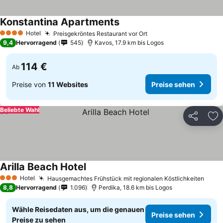
Konstantina Apartments
Hotel
Preisgekröntes Restaurant vor Ort
4 Sterne
9,4
Hervorragend
545
Kavos, 17.9 km bis Logos
114 €
Ab
Preise von
11 Websites
Preise sehen
Beliebte Wahl
Teilen
Zu
Arilla Beach Hotel
Hotel
Hausgemachtes Frühstück mit regionalen Köstlichkeiten
3 Sterne
8,8
Hervorragend
1.096
Perdika, 18.6 km bis Logos
Wähle Reisedaten aus, um die genauen
Preise sehen
Preise zu sehen