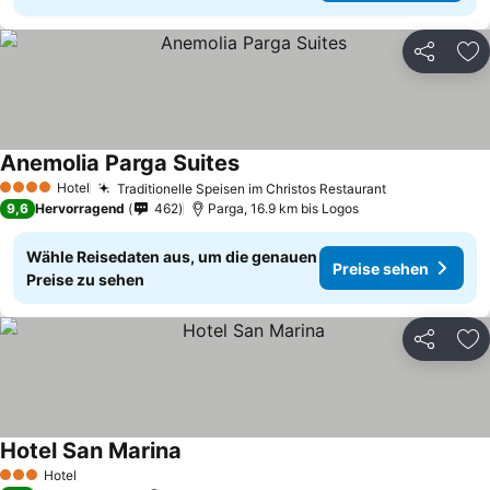
Teilen
Zu
Anemolia Parga Suites
Hotel
Traditionelle Speisen im Christos Restaurant
4 Sterne
9,6
Hervorragend
462
Parga, 16.9 km bis Logos
Wähle Reisedaten aus, um die genauen
Preise sehen
Preise zu sehen
Teilen
Zu
Hotel San Marina
Hotel
3 Sterne