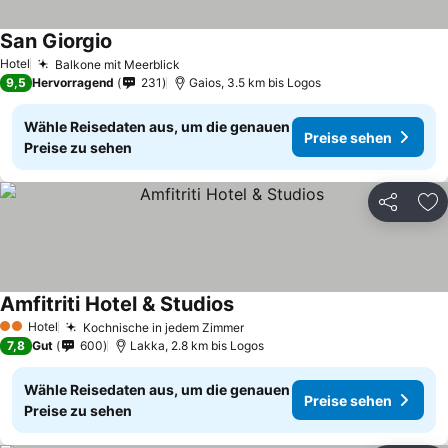
San Giorgio
Hotel
Balkone mit Meerblick
9,5
Hervorragend
231
Gaios, 3.5 km bis Logos
Wähle Reisedaten aus, um die genauen
Preise sehen
Preise zu sehen
Teilen
Zu
Amfitriti Hotel & Studios
Hotel
Kochnische in jedem Zimmer
2 Sterne
7,8
Gut
600
Lakka, 2.8 km bis Logos
Wähle Reisedaten aus, um die genauen
Preise sehen
Preise zu sehen