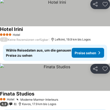
Teilen
Zu
Hotel Irini
Hotel
4 Sterne
/
Lefkimi, 19.9 km bis Logos
Keine Rezensionen verfügbar
Wähle Reisedaten aus, um die genauen
Preise sehen
Preise zu sehen
Teilen
Zu
Finata Studios
Hotel
Moderne Marmor-Interieurs
2 Sterne
3,2
8
Kavos, 17.9 km bis Logos