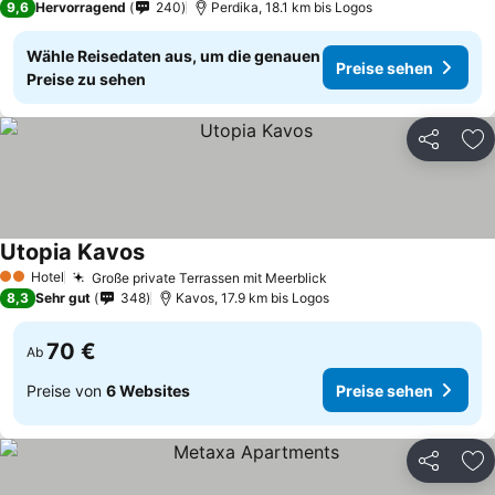
9,6
Hervorragend
240
Perdika, 18.1 km bis Logos
Wähle Reisedaten aus, um die genauen
Preise sehen
Preise zu sehen
Teilen
Zu
Utopia Kavos
Hotel
Große private Terrassen mit Meerblick
2 Sterne
8,3
Sehr gut
348
Kavos, 17.9 km bis Logos
70 €
Ab
Preise von
6 Websites
Preise sehen
Teilen
Zu