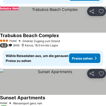
Beliebte Wahl
Teilen
Zu
Trabukos Beach Complex
Hotel
Direkter Zugang zum Strand
3 Sterne
6,2
849
Kavos, 18.5 km bis Logos
Wähle Reisedaten aus, um die genauen
Preise sehen
Preise zu sehen
Teilen
Zu
Sunset Apartments
Hotel
Wassersport ganz nah