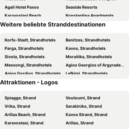
Agali Hotel Paxos
Seaside Resorts
Karavostasi Beach
Konstantina Apartments
Weitere beliebte Stranddestinationen
Riviera Perdika Hotel
Erofili Hotel
Utopia Kavos
Island Beach Resort
Korfu-Stadt, Strandhotels
Benitzes, Strandhotels
Hotel San Marina
Arilla Beach Hotel
Parga, Strandhotels
Kavos, Strandhotels
Anemolia Parga Suites
Stavros Beach Resort
Sivota, Strandhotels
Moraitika, Strandhotels
Metaxa Apartments
Finata Studios
Messongi, Strandhotels
Agios Georgios of Argyrades, Strandhotels
Asprokavos beach apartment and studio
Sunset Apartments
Agios Gordios, Strandhotels
Lefkimi, Strandhotels
Amfitriti Hotel & Studios
Hotel Elina
Attraktionen - Logos
Igoumenitsa, Strandhotels
Gaios, Strandhotels
Sweet Dreams
Olympia Paxos Villas & Apartments
Agios Ioannis Peristeron, Strandhotels
Kastrosikia, Strandhotels
Cabo
hotelsunnybeachgr
Spiagge, Strand
Voutoumi, Strand
Perdika, Strandhotels
Perama, Strandhotels
San Giorgio
Hotel Irini
Vrika, Strand
Sarakiniko, Strand
Axilion, Strandhotels
Boukari, Strandhotels
Regina Mare
Hotel Corfu Sea Gardens
Arillas Beach, Strand
Kavos Strand, Strand
Kanali, Strandhotels
Vrachos, Strandhotels
Island Beach Bamboo
Akti Panela
Karavostasi, Strand
Arillas, Strand
Tsaki, Strandhotels
Ammoudia, Strandhotels