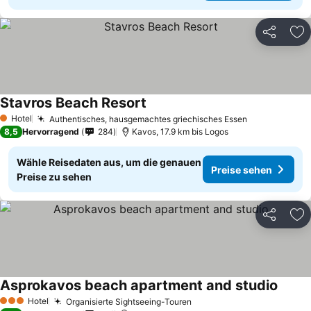
Teilen
Zu
Stavros Beach Resort
Hotel
Authentisches, hausgemachtes griechisches Essen
1 Sterne
8,5
Hervorragend
284
Kavos, 17.9 km bis Logos
Wähle Reisedaten aus, um die genauen
Preise sehen
Preise zu sehen
Teilen
Zu
Asprokavos beach apartment and studio
Hotel
Organisierte Sightseeing-Touren
3 Sterne