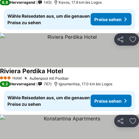
8,8
Hervorragend
145
Kavos, 17.9 km bis Logos
Wähle Reisedaten aus, um die genauen
Preise sehen
Preise zu sehen
Teilen
Zu
Riviera Perdika Hotel
Hotel
Außenpool mit Poolbar
3 Sterne
9,2
Hervorragend
767
Igoumenitsa, 17.0 km bis Logos
Wähle Reisedaten aus, um die genauen
Preise sehen
Preise zu sehen
Teilen
Zu