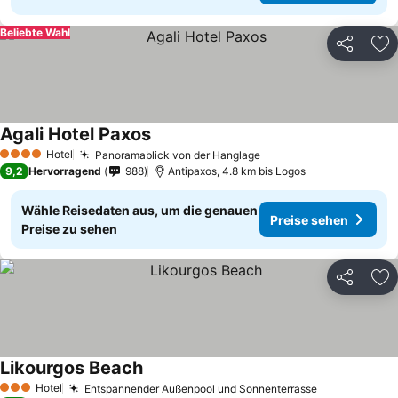
Beliebte Wahl
Teilen
Zu
Agali Hotel Paxos
Hotel
Panoramablick von der Hanglage
4 Sterne
9,2
Hervorragend
988
Antipaxos, 4.8 km bis Logos
Wähle Reisedaten aus, um die genauen
Preise sehen
Preise zu sehen
Teilen
Zu
Likourgos Beach
Hotel
Entspannender Außenpool und Sonnenterrasse
3 Sterne