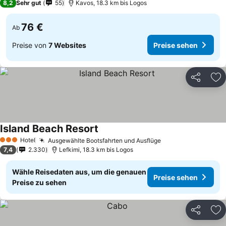
8,2
Sehr gut
55
Kavos, 18.3 km bis Logos
76 €
Ab
Preise von
7 Websites
Preise sehen
Teilen
Zu
Island Beach Resort
Hotel
Ausgewählte Bootsfahrten und Ausflüge
3 Sterne
7,4
2.330
Lefkimi, 18.3 km bis Logos
Wähle Reisedaten aus, um die genauen
Preise sehen
Preise zu sehen
Teilen
Zu