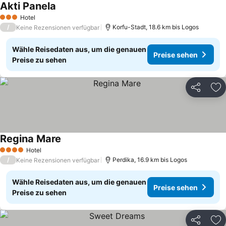
Akti Panela
Hotel
3 Sterne
/
Korfu-Stadt, 18.6 km bis Logos
Keine Rezensionen verfügbar
Wähle Reisedaten aus, um die genauen
Preise sehen
Preise zu sehen
Teilen
Zu
Regina Mare
Hotel
4 Sterne
/
Perdika, 16.9 km bis Logos
Keine Rezensionen verfügbar
Wähle Reisedaten aus, um die genauen
Preise sehen
Preise zu sehen
Teilen
Zu