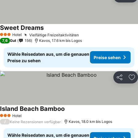
Sweet Dreams
Hotel
Vielfältige Freizeitaktivitäten
3 Sterne
7,6
Gut
156
Kavos, 17.6 km bis Logos
Wähle Reisedaten aus, um die genauen
Preise sehen
Preise zu sehen
Teilen
Zu
Island Beach Bamboo
Hotel
3 Sterne
/
Kavos, 18.0 km bis Logos
Keine Rezensionen verfügbar
Wähle Reisedaten aus, um die genauen