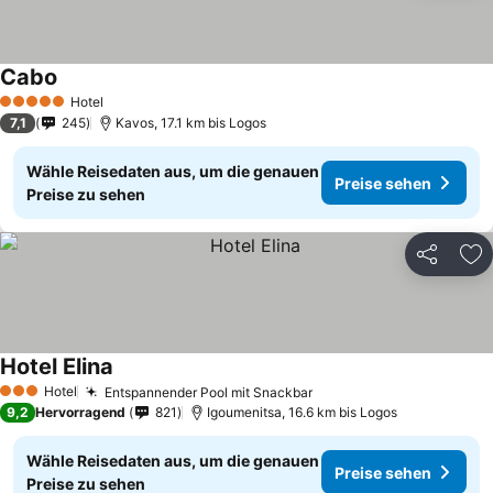
Cabo
Hotel
5 Sterne
7,1
245
Kavos, 17.1 km bis Logos
Wähle Reisedaten aus, um die genauen
Preise sehen
Preise zu sehen
Teilen
Zu
Hotel Elina
Hotel
Entspannender Pool mit Snackbar
3 Sterne
9,2
Hervorragend
821
Igoumenitsa, 16.6 km bis Logos
Wähle Reisedaten aus, um die genauen
Preise sehen
Preise zu sehen