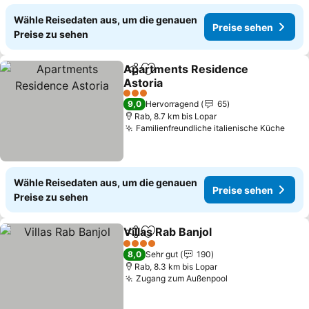
Wähle Reisedaten aus, um die genauen
Preise sehen
Preise zu sehen
Apartments Residence
Teilen
Zu Favoriten hinzufügen
Astoria
Preise sehen
3 Sterne
9,0
Hervorragend
65
Rab, 8.7 km bis Lopar
Familienfreundliche italienische Küche
Prei
Wähle Reisedaten aus, um die genauen
Preise sehen
Preise zu sehen
Villas Rab Banjol
Teilen
Zu Favoriten hinzufügen
Preise se
4 Sterne
8,0
Sehr gut
190
Rab, 8.3 km bis Lopar
Zugang zum Außenpool
Preise sehen