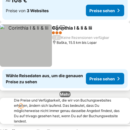
108 €
Ab
Preise von
3 Websites
Preise sehen
Corinthia I & Ii & Iii
Teilen
Zu Favoriten hinzufügen
Preise s
3 Sterne
/
Keine Rezensionen verfügbar
Baška, 15.5 km bis Lopar
Wähle Reisedaten aus, um die genauen
Preise sehen
Preise zu sehen
Mehr
Die Preise und Verfügbarkeit, die wir von Buchungswebsites
erhalten, ändern sich laufend. Das bedeutet, dass Du
möglicherweise nicht immer genau dasselbe Angebot findest, das
Du auf trivago gesehen hast, wenn Du auf der Buchungswebsite
landest.