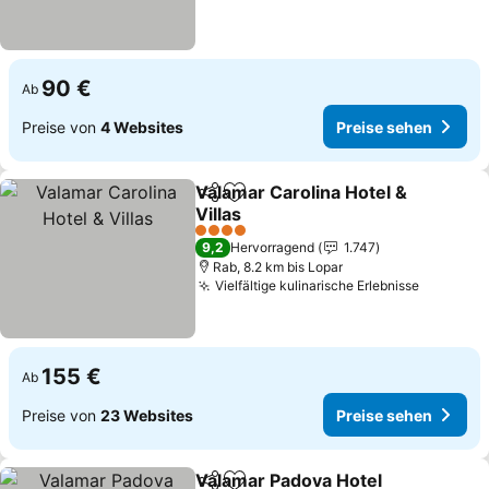
90 €
Ab
Preise von
4 Websites
Preise sehen
Valamar Carolina Hotel &
Teilen
Zu Favoriten hinzufügen
Villas
Preise sehen
4 Sterne
9,2
Hervorragend
1.747
Rab, 8.2 km bis Lopar
Vielfältige kulinarische Erlebnisse
Preise s
155 €
Ab
Preise von
23 Websites
Preise sehen
Valamar Padova Hotel