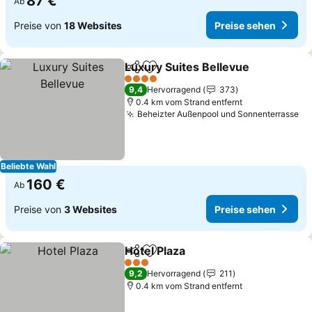
87 €
Ab
Preise von
18 Websites
Preise sehen
Luxury Suites Bellevue
Teilen
Zu Favoriten hinzufügen
Pre
4 Sterne
9,4
Hervorragend
373
0.4 km vom Strand entfernt
Beheizter Außenpool und Sonnenterrasse
Pr
Beliebte Wahl
160 €
Ab
Preise von
3 Websites
Preise sehen
Hotel Plaza
Teilen
Zu Favoriten hinzufügen
Preise sehen
3 Sterne
9,2
Hervorragend
211
0.4 km vom Strand entfernt