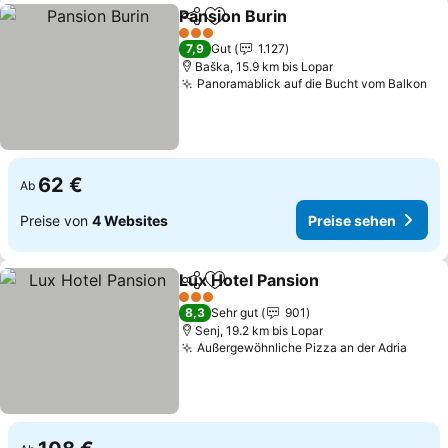
Pansion Burin
Teilen
Zu Favoriten hinzufügen
Preise sehen
3 Sterne
7,9
Gut
1.127
Baška, 15.9 km bis Lopar
Panoramablick auf die Bucht vom Balkon
Pr
62 €
Ab
Preise von
4 Websites
Preise sehen
Lux Hotel Pansion
Teilen
Zu Favoriten hinzufügen
Preise s
3 Sterne
8,3
Sehr gut
901
Senj, 19.2 km bis Lopar
Außergewöhnliche Pizza an der Adria
Preis