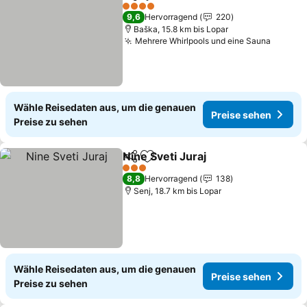
Teilen
Zu Favoriten hinzufügen
Preise
4 Sterne
9,6
Hervorragend
220
Baška, 15.8 km bis Lopar
Mehrere Whirlpools und eine Sauna
Preise
Wähle Reisedaten aus, um die genauen
Preise sehen
Preise zu sehen
Nine Sveti Juraj
Teilen
Zu Favoriten hinzufügen
Preise seh
3 Sterne
8,8
Hervorragend
138
Senj, 18.7 km bis Lopar
Wähle Reisedaten aus, um die genauen
Preise sehen
Preise zu sehen