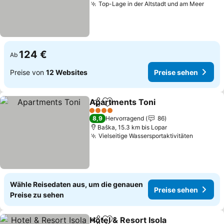
Top-Lage in der Altstadt und am Meer
Preis
124 €
Ab
Preise von
12 Websites
Preise sehen
Apartments Toni
Teilen
Zu Favoriten hinzufügen
Preise se
4 Sterne
8,9
Hervorragend
86
Baška, 15.3 km bis Lopar
Vielseitige Wassersportaktivitäten
Preise 
Wähle Reisedaten aus, um die genauen
Preise sehen
Preise zu sehen
Hotel & Resort Isola