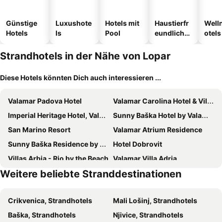
Günstige
Luxushote
Hotels mit
Haustierfr
Well
Hotels
ls
Pool
eundliche
otels
Hotels
Strandhotels in der Nähe von Lopar
Diese Hotels könnten Dich auch interessieren ...
Valamar Padova Hotel
Valamar Carolina Hotel & Villas
Imperial Heritage Hotel, Valamar Collection
Sunny Baška Hotel by Valamar, ex. Corinthia
San Marino Resort
Valamar Atrium Residence
Sunny Baška Residence by Valamar, ex. Zvonimir
Hotel Dobrovit
Villas Arbia - Rio by the Beach
Valamar Villa Adria
Weitere beliebte Stranddestinationen
Heritage Hotel Forza
Hotel Villa Barbat
Villas Rab Banjol
Apartments Residence Astoria
Crikvenica, Strandhotels
Mali Lošinj, Strandhotels
Hotel & Resort Isola
Pansion Burin
Baška, Strandhotels
Njivice, Strandhotels
Hotel Plaza
Luxury Suites Bellevue