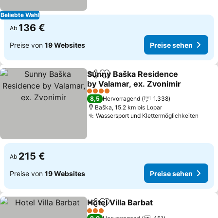
Beliebte Wahl
136 €
Ab
Preise von
19 Websites
Preise sehen
Sunny Baška Residence
Teilen
Zu Favoriten hinzufügen
by Valamar, ex. Zvonimir
Preise sehen
4 Sterne
8,5
Hervorragend
1.338
Baška, 15.2 km bis Lopar
Wassersport und Klettermöglichkeiten
Preis
215 €
Ab
Preise von
19 Websites
Preise sehen
Hotel Villa Barbat
Teilen
Zu Favoriten hinzufügen
Preise s
3 Sterne