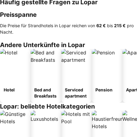
Häufig gestellte Fragen zu Lopar
Preisspanne
Die Preise für Strandhotels in Lopar reichen von
‎62 €
bis
‎215 €
pro
Nacht.
Andere Unterkünfte in Lopar
Hotel
Bed and
Serviced
Pension
Apar
Breakfasts
apartment
Lopar: beliebte Hotelkategorien