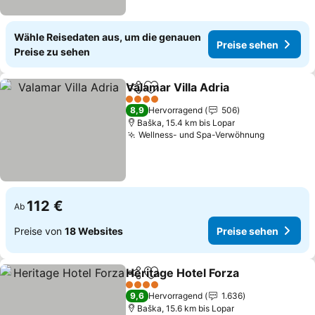
Wähle Reisedaten aus, um die genauen
Preise sehen
Preise zu sehen
Valamar Villa Adria
Teilen
Zu Favoriten hinzufügen
Preise 
4 Sterne
8,9
Hervorragend
506
Baška, 15.4 km bis Lopar
Wellness- und Spa-Verwöhnung
Preise se
112 €
Ab
Preise von
18 Websites
Preise sehen
Heritage Hotel Forza
Teilen
Zu Favoriten hinzufügen
Preis
4 Sterne
9,6
Hervorragend
1.636
Baška, 15.6 km bis Lopar