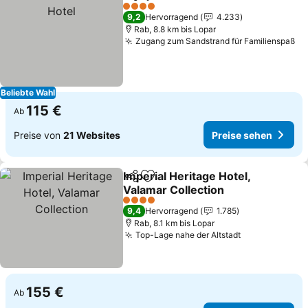
Teilen
Zu Favoriten hinzufügen
Prei
4 Sterne
9,2
Hervorragend
4.233
Rab, 8.8 km bis Lopar
Zugang zum Sandstrand für Familienspaß
Pr
Beliebte Wahl
115 €
Ab
Preise von
21 Websites
Preise sehen
Imperial Heritage Hotel,
Teilen
Zu Favoriten hinzufügen
Valamar Collection
Preise sehen
4 Sterne
9,4
Hervorragend
1.785
Rab, 8.1 km bis Lopar
Top-Lage nahe der Altstadt
Preise sehen
155 €
Ab