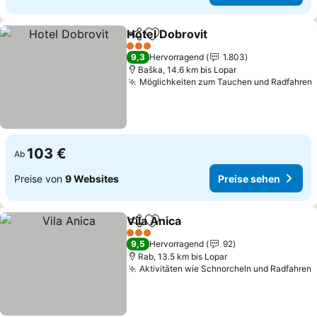
Hotel Dobrovit
Teilen
Zu Favoriten hinzufügen
Preise sehe
3 Sterne
9,3
Hervorragend
1.803
Baška, 14.6 km bis Lopar
Möglichkeiten zum Tauchen und Radfahren
103 €
Ab
Preise von
9 Websites
Preise sehen
Vila Anica
Teilen
Zu Favoriten hinzufügen
Preise sehen
3 Sterne
9,5
Hervorragend
92
Rab, 13.5 km bis Lopar
Aktivitäten wie Schnorcheln und Radfahren
P