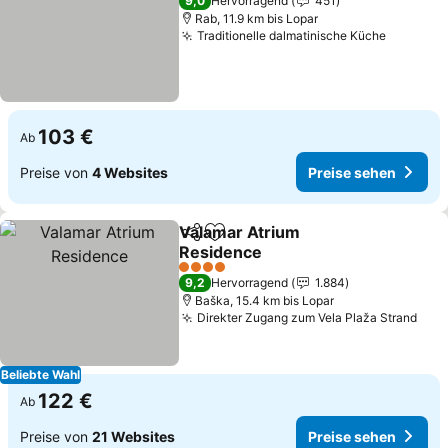
9,0
Hervorragend
451
Rab, 11.9 km bis Lopar
Traditionelle dalmatinische Küche
Preise 
103 €
Ab
Preise von
4 Websites
Preise sehen
Valamar Atrium
Teilen
Zu Favoriten hinzufügen
Residence
Preise sehen
4 Sterne
9,2
Hervorragend
1.884
Baška, 15.4 km bis Lopar
Direkter Zugang zum Vela Plaža Strand
Prei
Beliebte Wahl
122 €
Ab
Preise von
21 Websites
Preise sehen