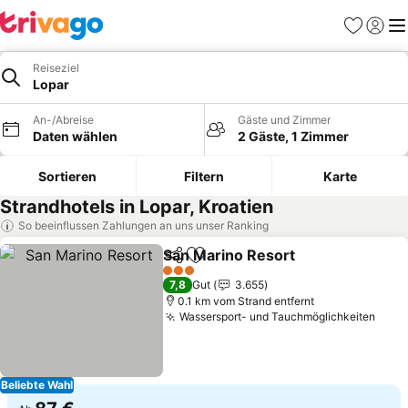
Favoriten
Einlog
Me
Reiseziel
Lopar
An-/Abreise
Gäste und Zimmer
Daten wählen
2 Gäste, 1 Zimmer
Sortieren
Filtern
Karte
Strandhotels in Lopar, Kroatien
So beeinflussen Zahlungen an uns unser Ranking
San Marino Resort
Teilen
Zu Favoriten hinzufügen
Preise 
3 Sterne
7,8
Gut
3.655
0.1 km vom Strand entfernt
Wassersport- und Tauchmöglichkeiten
Prei
Beliebte Wahl