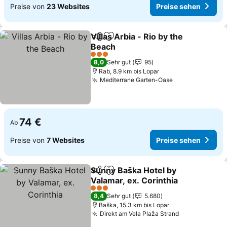
Preise von
23 Websites
Preise sehen
Villas Arbia - Rio by the
Teilen
Zu Favoriten hinzufügen
Beach
Preise sehen
3 Sterne
8,0
Sehr gut
95
Rab, 8.9 km bis Lopar
Mediterrane Garten-Oase
Preise sehen
74 €
Ab
Preise von
7 Websites
Preise sehen
Sunny Baška Hotel by
Teilen
Zu Favoriten hinzufügen
Valamar, ex. Corinthia
Preise sehen
3 Sterne
8,4
Sehr gut
5.680
Baška, 15.3 km bis Lopar
Direkt am Vela Plaža Strand
Preise sehen