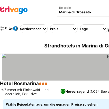
Reiseziel
Filter
1
Sortiert nach
Preis
Lage
Strandhotels in Marina di Gr
Hotel Rosmarina
3 Sterne
Preise sehen
Zimmer mit Pinienwald- und
Hervorragend
(1.054 Bewe
9,0
Meerblick, Exklusive
Preise sehen
Sonnenterrasse mit Liegen
Wähle Reisedaten aus, um die genauen Preise zu sehen