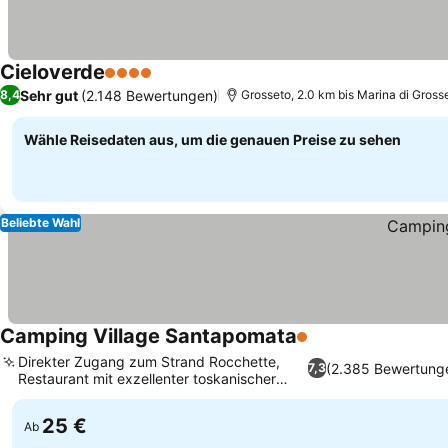
Cieloverde
4 Sterne
Preise sehen
Sehr gut
(2.148 Bewertungen)
8,4
Grosseto, 2.0 km bis Marina di Gross
Wähle Reisedaten aus, um die genauen Preise zu sehen
Beliebte Wahl
Camping Village Santapomata
1 Sterne
Preise sehen
Direkter Zugang zum Strand Rocchette,
(2.385 Bewertung
7,3
Restaurant mit exzellenter toskanischer
Preise sehen
Küche
25 €
Ab