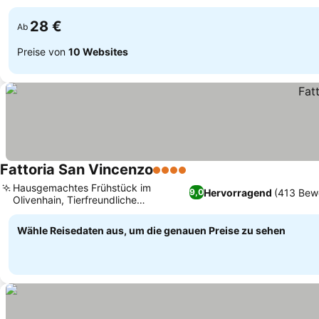
Preise sehen
Poolanlage
28 €
Ab
Preise von
10 Websites
Fattoria San Vincenzo
4 Sterne
Preise sehen
Hausgemachtes Frühstück im
Hervorragend
(413 Bew
9,0
Olivenhain, Tierfreundliche
Preise sehen
Unterkünfte mit Terrasse
Wähle Reisedaten aus, um die genauen Preise zu sehen