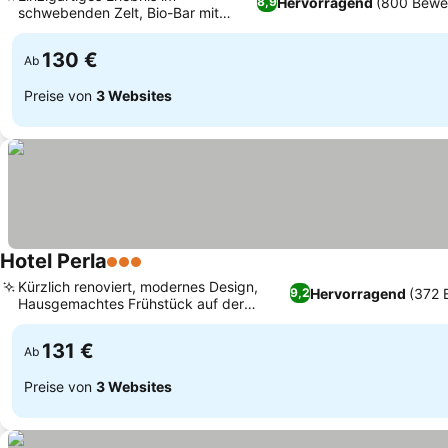
Hervorragend
(800 Bewe
8,9
schwebenden Zelt, Bio-Bar mit
Preise sehen
lokalen Bio-Produkten
130 €
Ab
Preise von
3 Websites
Hotel Perla
3 Sterne
Preise sehen
Kürzlich renoviert, modernes Design,
Hervorragend
(372 
9,2
Hausgemachtes Frühstück auf der
Preise sehen
Terrasse mit Meerblick
131 €
Ab
Preise von
3 Websites