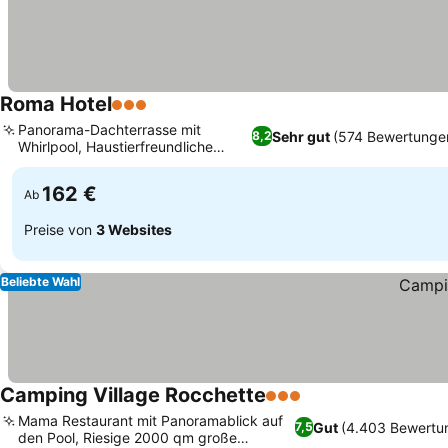
Roma Hotel
3 Sterne
Preise sehen
Panorama-Dachterrasse mit
Sehr gut
(574 Bewertunge
8,2
Whirlpool, Haustierfreundliche
Preise sehen
Unterkunft
162 €
Ab
Preise von
3 Websites
Beliebte Wahl
Camping Village Rocchette
3 Sterne
Preise sehen
Mama Restaurant mit Panoramablick auf
Gut
(4.403 Bewertu
7,5
den Pool, Riesige 2000 qm große