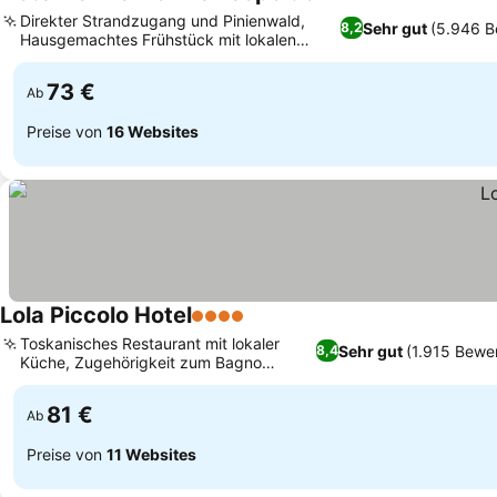
4 Sterne
Preise sehen
Direkter Strandzugang und Pinienwald,
Sehr gut
(5.946 B
8,2
Hausgemachtes Frühstück mit lokalen
Preise sehen
Gebäckspezialitäten
73 €
Ab
Preise von
16 Websites
Lola Piccolo Hotel
4 Sterne
Preise sehen
Toskanisches Restaurant mit lokaler
Sehr gut
(1.915 Bewe
8,4
Küche, Zugehörigkeit zum Bagno
Preise sehen
Raffaello Strand
81 €
Ab
Preise von
11 Websites