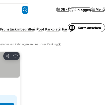
DE · €
Menü
Einloggen
Karte ansehen
Frühstück inbegriffen
Pool
Parkplatz
Haustiere erlaubt
Serviced
eeinflussen Zahlungen an uns unser Ranking
Zu Favoriten hinzufügen
Teilen