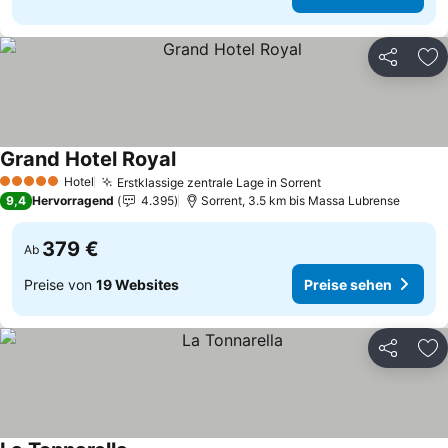
Teilen
Zu
Grand Hotel Royal
Preise sehen
Hotel
Erstklassige zentrale Lage in Sorrent
Preise sehen
5 Sterne
9,4
Hervorragend
4.395
Sorrent, 3.5 km bis Massa Lubrense
379 €
Ab
Preise von
19 Websites
Preise sehen
Teilen
Zu