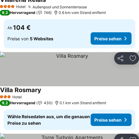
Preise sehen
Hotel
Außenpool und Sonnenterrasse
Preise sehen
4 Sterne
9,2
Hervorragend
746
0.6 km vom Strand entfernt
104 €
Ab
Preise von
5 Websites
Preise sehen
Teilen
Zu
Villa Rosmary
Preise sehen
Hotel
3 Sterne
9,2
Hervorragend
430
0.1 km vom Strand entfernt
Wähle Reisedaten aus, um die genauen
Preise sehen
Preise zu sehen