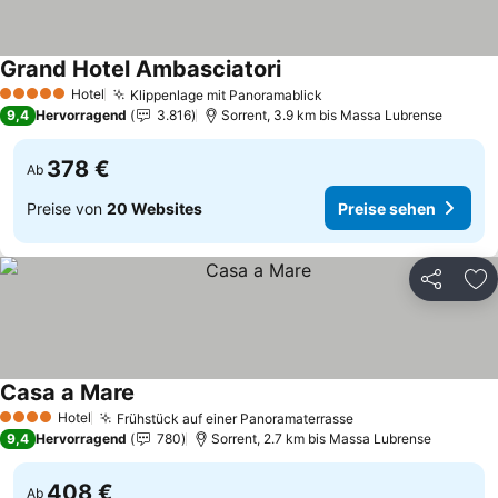
Grand Hotel Ambasciatori
Preise sehen
Hotel
Klippenlage mit Panoramablick
Preise sehen
5 Sterne
9,4
Hervorragend
3.816
Sorrent, 3.9 km bis Massa Lubrense
378 €
Ab
Preise von
20 Websites
Preise sehen
Teilen
Zu
Casa a Mare
Preise sehen
Hotel
Frühstück auf einer Panoramaterrasse
Preise sehen
4 Sterne
9,4
Hervorragend
780
Sorrent, 2.7 km bis Massa Lubrense
408 €
Ab