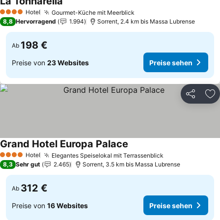
La Tonnarella
Preise sehen
Hotel
Gourmet-Küche mit Meerblick
Preise sehen
4 Sterne
8,8
Hervorragend
1.994
Sorrent, 2.4 km bis Massa Lubrense
198 €
Ab
Preise von
23 Websites
Preise sehen
Teilen
Zu
Grand Hotel Europa Palace
Preise sehen
Hotel
Elegantes Speiselokal mit Terrassenblick
Preise sehen
4 Sterne
8,3
Sehr gut
2.465
Sorrent, 3.5 km bis Massa Lubrense
312 €
Ab
Preise von
16 Websites
Preise sehen