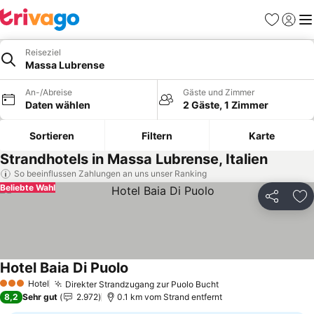
Favoriten
Einlog
Me
Reiseziel
Massa Lubrense
An-/Abreise
Gäste und Zimmer
Daten wählen
2 Gäste, 1 Zimmer
Sortieren
Filtern
Karte
Strandhotels in Massa Lubrense, Italien
So beeinflussen Zahlungen an uns unser Ranking
Beliebte Wahl
Teilen
Zu
Hotel Baia Di Puolo
Preise sehen
Hotel
Direkter Strandzugang zur Puolo Bucht
Preise sehen
3 Sterne
8,2
Sehr gut
2.972
0.1 km vom Strand entfernt