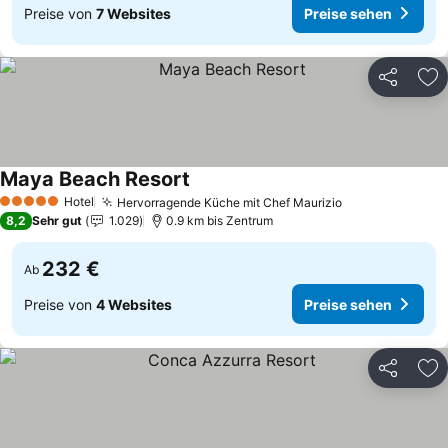
Preise von
7 Websites
Preise sehen
Teilen
Zu
Maya Beach Resort
Preise sehen
Hotel
Hervorragende Küche mit Chef Maurizio
Preise sehen
5 Sterne
8,2
Sehr gut
1.029
0.9 km bis Zentrum
232 €
Ab
Preise von
4 Websites
Preise sehen
Teilen
Zu