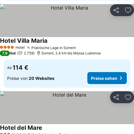
Teilen
Zu
Hotel Villa Maria
Preise sehen
Hotel
Praktische Lage in Sorrent
Preise sehen
4 Sterne
7,9
Gut
2.759
Sorrent, 2.4 km bis Massa Lubrense
114 €
Ab
Preise von
20 Websites
Preise sehen
Teilen
Zu
Hotel del Mare
Preise sehen