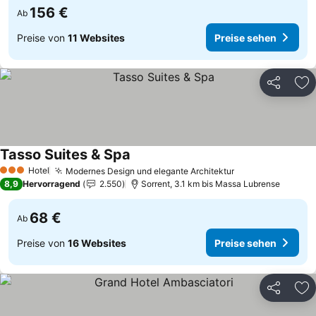
156 €
Ab
Preise von
11 Websites
Preise sehen
Teilen
Zu
Tasso Suites & Spa
Preise sehen
Hotel
Modernes Design und elegante Architektur
Preise sehen
3 Sterne
8,9
Hervorragend
2.550
Sorrent, 3.1 km bis Massa Lubrense
68 €
Ab
Preise von
16 Websites
Preise sehen
Teilen
Zu