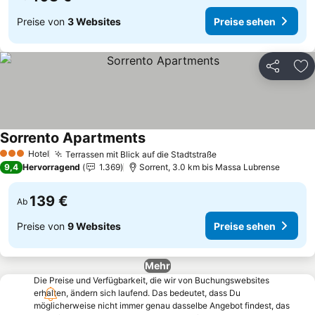
Preise von
3 Websites
Preise sehen
Teilen
Zu
Sorrento Apartments
Preise sehen
Hotel
Terrassen mit Blick auf die Stadtstraße
Preise sehen
3 Sterne
9,4
Hervorragend
1.369
Sorrent, 3.0 km bis Massa Lubrense
139 €
Ab
Preise von
9 Websites
Preise sehen
Mehr
Die Preise und Verfügbarkeit, die wir von Buchungswebsites
erhalten, ändern sich laufend. Das bedeutet, dass Du
möglicherweise nicht immer genau dasselbe Angebot findest, das