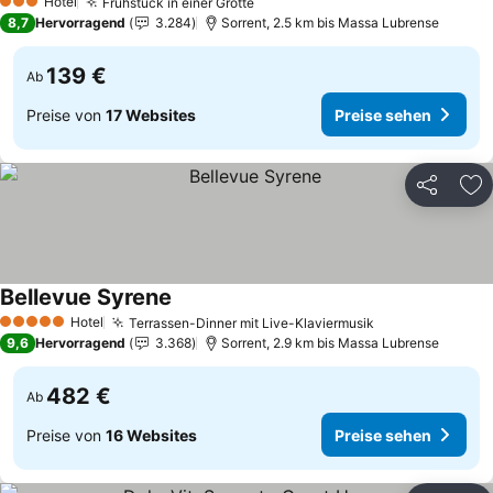
Hotel
Frühstück in einer Grotte
Preise sehen
3 Sterne
8,7
Hervorragend
3.284
Sorrent, 2.5 km bis Massa Lubrense
139 €
Ab
Preise von
17 Websites
Preise sehen
Teilen
Zu
Bellevue Syrene
Preise sehen
Hotel
Terrassen-Dinner mit Live-Klaviermusik
Preise sehen
5 Sterne
9,6
Hervorragend
3.368
Sorrent, 2.9 km bis Massa Lubrense
482 €
Ab
Preise von
16 Websites
Preise sehen