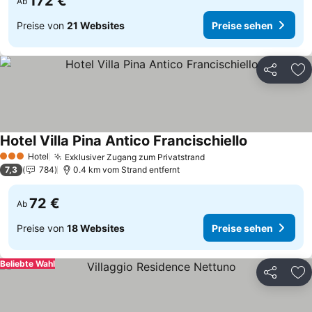
172 €
Ab
Preise von
21 Websites
Preise sehen
Teilen
Zu
Hotel Villa Pina Antico Francischiello
Preise sehe
Hotel
Exklusiver Zugang zum Privatstrand
Preise sehen
3 Sterne
7,3
784
0.4 km vom Strand entfernt
72 €
Ab
Preise von
18 Websites
Preise sehen
Beliebte Wahl
Teilen
Zu