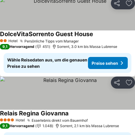
Teilen
Zu
DolceVitaSorrento Guest House
Preise sehen
Hotel
Persönliche Tipps vom Manager
Preise sehen
2 Sterne
9,1
Hervorragend
451
Sorrent, 3.0 km bis Massa Lubrense
Wähle Reisedaten aus, um die genauen
Preise sehen
Preise zu sehen
Teilen
Zu
Relais Regina Giovanna
Preise sehen
Hotel
Esserlebnis direkt vom Bauernhof
Preise sehen
4 Sterne
9,1
Hervorragend
1.048
Sorrent, 2.1 km bis Massa Lubrense