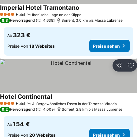
Imperial Hotel Tramontano
Preise sehen
Hotel
Ikonische Lage an der Klippe
Preise sehen
4 Sterne
8,8
Hervorragend
4.638
Sorrent, 3.0 km bis Massa Lubrense
323 €
Ab
Preise von
18 Websites
Preise sehen
Teilen
Zu
Hotel Continental
Preise sehen
Hotel
Außergewöhnliches Essen in der Terrazza Vittoria
Preise s
4 Sterne
9,2
Hervorragend
4.009
Sorrent, 2.8 km bis Massa Lubrense
154 €
Ab
Preise von
20 Websites
Preise sehen