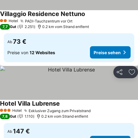
Villaggio Residence Nettuno
Preise sehen
Hotel
PADI-Tauchzentrum vor Ort
Preise sehen
2 Sterne
7,7
Gut
2.251
0.2 km vom Strand entfernt
73 €
Ab
Preise von
12 Websites
Preise sehen
Teilen
Zu
Hotel Villa Lubrense
Preise sehen
Hotel
Exklusiver Zugang zum Privatstrand
Preise sehen
3 Sterne
7,8
Gut
1.110
0.2 km vom Strand entfernt
147 €
Ab