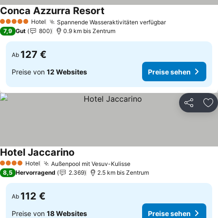
Conca Azzurra Resort
Preise sehen
Hotel
Spannende Wasseraktivitäten verfügbar
Preise sehen
5 Sterne
7,9
Gut
800
0.9 km bis Zentrum
127 €
Ab
Preise von
12 Websites
Preise sehen
Teilen
Zu
Hotel Jaccarino
Preise sehen
Hotel
Außenpool mit Vesuv-Kulisse
Preise sehen
4 Sterne
8,5
Hervorragend
2.369
2.5 km bis Zentrum
112 €
Ab
Preise von
18 Websites
Preise sehen