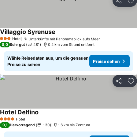
Teilen
Zu
Villaggio Syrenuse
Preise sehen
Hotel
Unterkünfte mit Panoramablick aufs Meer
Preise sehen
3 Sterne
8,0
Sehr gut
481
0.2 km vom Strand entfernt
Wähle Reisedaten aus, um die genauen
Preise sehen
Preise zu sehen
Teilen
Zu
Hotel Delfino
Preise sehen
Hotel
4 Sterne
9,1
Hervorragend
130
1.6 km bis Zentrum