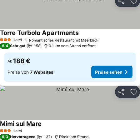
Teilen
Zu
Torre Turbolo Apartments
Preise sehen
Hotel
Romantisches Restaurant mit Meerblick
Preise sehen
3 Sterne
8,4
Sehr gut
158
0.1 km vom Strand entfernt
188 €
Ab
Preise von
7 Websites
Preise sehen
Teilen
Zu
Mimì sul Mare
Preise sehen
Hotel
3 Sterne
9,3
Hervorragend
137
Direkt am Strand