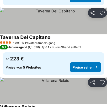
Teilen
Zu
Taverna Del Capitano
Preise sehen
Hotel
Privater Strandzugang
Preise sehen
4 Sterne
9,1
Hervorragend
638
0.1 km vom Strand entfernt
223 €
Ab
Preise von
5 Websites
Preise sehen
Teilen
Zu
Villarena Relais