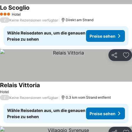
Lo Scoglio
Preise sehen
Hotel
3 Sterne
/
Direkt am Strand
Keine Rezensionen verfügbar
Wähle Reisedaten aus, um die genauen
Preise sehen
Preise zu sehen
Teilen
Zu
Relais Vittoria
Preise sehen
Hotel
/
0.3 km vom Strand entfernt
Keine Rezensionen verfügbar
Wähle Reisedaten aus, um die genauen
Preise sehen
Preise zu sehen