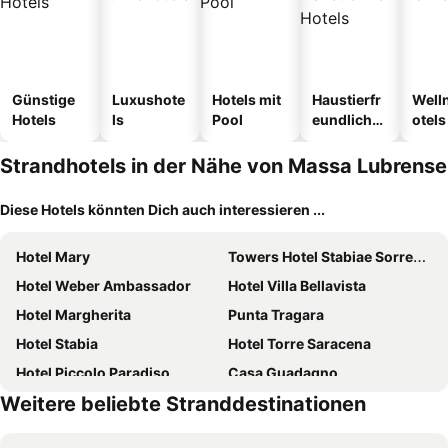
Günstige
Luxushote
Hotels mit
Haustierfr
Well
Hotels
ls
Pool
eundliche
otels
Hotels
Strandhotels in der Nähe von Massa Lubrense
Diese Hotels könnten Dich auch interessieren ...
Hotel Mary
Towers Hotel Stabiae Sorrento Coast
Hotel Weber Ambassador
Hotel Villa Bellavista
Hotel Margherita
Punta Tragara
Hotel Stabia
Hotel Torre Saracena
Hotel Piccolo Paradiso
Casa Guadagno
Weitere beliebte Stranddestinationen
Hotel Miramare Stabia
Hotel Belair Sorrento
Covo Dei Saraceni
Hotel Palatium Mari