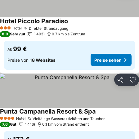
Hotel Piccolo Paradiso
Preise sehen
Hotel
Direkter Strandzugang
Preise sehen
3 Sterne
8,0
Sehr gut
1.493
0.7 km bis Zentrum
99 €
Ab
Preise von
18 Websites
Preise sehen
Teilen
Zu
Punta Campanella Resort & Spa
Preise sehen
Hotel
Vielfältige Wasseraktivitäten und Tauchen
Preise sehen
4 Sterne
7,6
Gut
1.416
0.1 km vom Strand entfernt