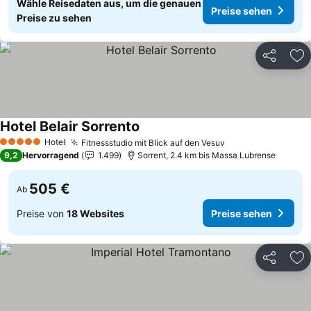
Wähle Reisedaten aus, um die genauen
Preise sehen
Preise zu sehen
Teilen
Zu
Hotel Belair Sorrento
Preise sehen
Hotel
Fitnessstudio mit Blick auf den Vesuv
Preise sehen
5 Sterne
9,2
Hervorragend
1.499
Sorrent, 2.4 km bis Massa Lubrense
505 €
Ab
Preise von
18 Websites
Preise sehen
Teilen
Zu