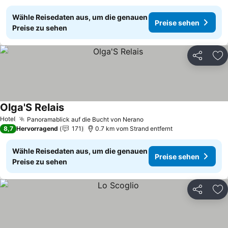
Wähle Reisedaten aus, um die genauen
Preise sehen
Preise zu sehen
Teilen
Zu
Olga'S Relais
Preise sehen
Hotel
Panoramablick auf die Bucht von Nerano
Preise sehen
8,7
Hervorragend
171
0.7 km vom Strand entfernt
Wähle Reisedaten aus, um die genauen
Preise sehen
Preise zu sehen
Teilen
Zu