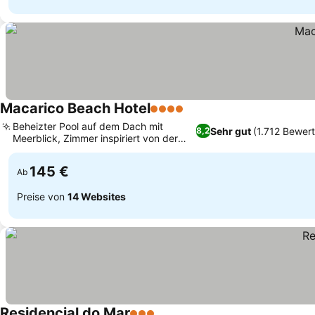
Macarico Beach Hotel
4 Sterne
Beheizter Pool auf dem Dach mit
Sehr gut
(1.712 Bewer
8,2
Meerblick, Zimmer inspiriert von der
lokalen Kultur
145 €
Ab
Preise von
14 Websites
Residencial do Mar