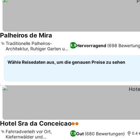
Palheiros de Mira
Traditionelle Palheiros-
Hervorragend
(698 Bewertun
8,9
Architektur, Ruhiger Garten und
Terrasse
Wähle Reisedaten aus, um die genauen Preise zu sehen
Hotel Sra da Conceicao
2 Sterne
Fahrradverleih vor Ort,
Gut
(680 Bewertungen)
7,9
0.4 
Kiefernwälder und