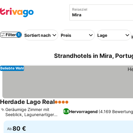
Reiseziel
Filter
1
Sortiert nach
Preis
Lage
Strandhotels in Mira, Portu
Beliebte Wahl
Herdade Lago Real
4 Sterne
Geräumige Zimmer mit
Hervorragend
(4.169 Bewertung
8,6
Seeblick, Lagunenartiger
Außenpool
80 €
Ab