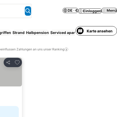
DE · €
Menü
Einloggen
Karte ansehen
riffen
Strand
Halbpension
Serviced apartment
Vollpension
Par
eeinflussen Zahlungen an uns unser Ranking
Zu Favoriten hinzufügen
Teilen