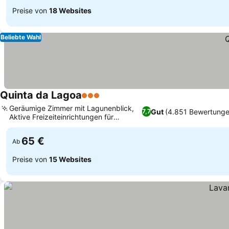
Preise von
18 Websites
Beliebte Wahl
Quinta da Lagoa
3 Sterne
Geräumige Zimmer mit Lagunenblick,
Gut
(4.851 Bewertunge
7,7
Aktive Freizeiteinrichtungen für
Familien
65 €
Ab
Preise von
15 Websites