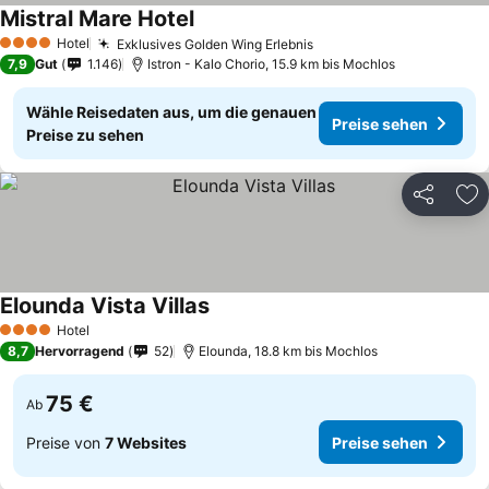
Mistral Mare Hotel
Hotel
Exklusives Golden Wing Erlebnis
4 Sterne
7,9
Gut
1.146
Istron - Kalo Chorio, 15.9 km bis Mochlos
Wähle Reisedaten aus, um die genauen
Preise sehen
Preise zu sehen
Teilen
Zu
Elounda Vista Villas
Hotel
4 Sterne
8,7
Hervorragend
52
Elounda, 18.8 km bis Mochlos
75 €
Ab
Preise von
7 Websites
Preise sehen