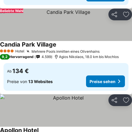
Beliebte Wahl
Teilen
Zu
Candia Park Village
Hotel
Mehrere Pools inmitten eines Olivenhains
4 Sterne
9,2
Hervorragend
4.599
Agios Nikolaos, 18.0 km bis Mochlos
134 €
Ab
Preise von
13 Websites
Preise sehen
Teilen
Zu
Apollon Hotel