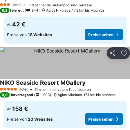
Hotel
Entspannender Außenpool und Terrasse
3 Sterne
8,2
Sehr gut
844
Agios Nikolaos, 17.2 km bis Mochlos
42 €
Ab
Preise von
18 Websites
Preise sehen
Teilen
Zu
NIKO Seaside Resort MGallery
Hotel
Zimmer mit privatem Tauchbecken
5 Sterne
9,0
Hervorragend
1.903
Agios Nikolaos, 17.1 km bis Mochlos
158 €
Ab
Preise von
20 Websites
Preise sehen