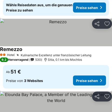
Wähle Reisedaten aus, um die genauen
Preise sehen
Preise zu sehen
Teilen
Zu
Remezzo
Hotel
Kulinarische Exzellenz unter französischer Leitung
2 Sterne
9,2
Hervorragend
530
Sitia, 0.1 km bis Mochlos
51 €
Ab
Preise von
3 Websites
Preise sehen
Teilen
Zu