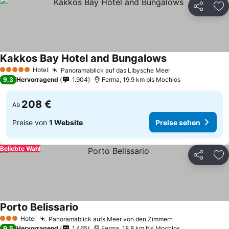
Teilen
Zu
Kakkos Bay Hotel and Bungalows
Hotel
Panoramablick auf das Libysche Meer
5 Sterne
9,3
Hervorragend
1.904
Ferma, 19.9 km bis Mochlos
208 €
Ab
Preise von
1 Website
Preise sehen
Beliebte Wahl
Teilen
Zu
Porto Belissario
Hotel
Panoramablick aufs Meer von den Zimmern
3 Sterne
9,5
Hervorragend
1.465
Ferma, 18.8 km bis Mochlos