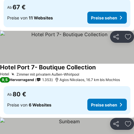
67 €
Ab
Preise von
11 Websites
Preise sehen
Teilen
Zu
Hotel Port 7- Boutique Collection
Hotel
Zimmer mit privatem Außen-Whirlpool
9,5
Hervorragend
1.353
Agios Nikolaos, 16.7 km bis Mochlos
80 €
Ab
Preise von
6 Websites
Preise sehen
Teilen
Zu