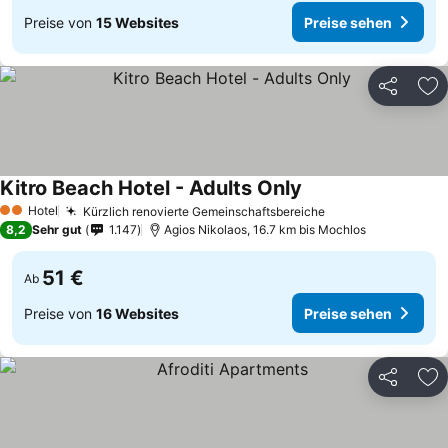
Preise von
15 Websites
Preise sehen
Teilen
Zu
Kitro Beach Hotel - Adults Only
Hotel
Kürzlich renovierte Gemeinschaftsbereiche
2 Sterne
8,2
Sehr gut
1.147
Agios Nikolaos, 16.7 km bis Mochlos
51 €
Ab
Preise von
16 Websites
Preise sehen
Teilen
Zu