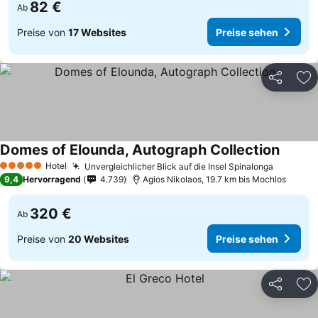
82 €
Ab
Preise von
17 Websites
Preise sehen
Teilen
Zu
Domes of Elounda, Autograph Collection
Hotel
Unvergleichlicher Blick auf die Insel Spinalonga
5 Sterne
9,4
Hervorragend
4.739
Agios Nikolaos, 19.7 km bis Mochlos
320 €
Ab
Preise von
20 Websites
Preise sehen
Teilen
Zu