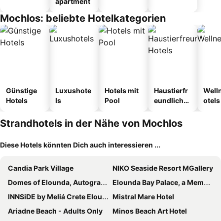
apartment
Mochlos: beliebte Hotelkategorien
Günstige
Luxushote
Hotels mit
Haustierfr
Well
Hotels
ls
Pool
eundliche
otels
Hotels
Strandhotels in der Nähe von Mochlos
Diese Hotels könnten Dich auch interessieren ...
Candia Park Village
NIKO Seaside Resort MGallery
Domes of Elounda, Autograph Collection
Elounda Bay Palace, a Member of the Leading Hotels of the World
INNSiDE by Meliá Crete Elounda
Mistral Mare Hotel
Ariadne Beach - Adults Only
Minos Beach Art Hotel