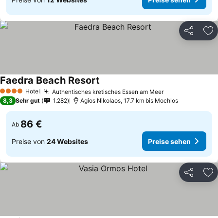
Teilen
Zu
Faedra Beach Resort
Hotel
Authentisches kretisches Essen am Meer
4 Sterne
8,3
Sehr gut
1.282
Agios Nikolaos, 17.7 km bis Mochlos
86 €
Ab
Preise von
24 Websites
Preise sehen
Teilen
Zu