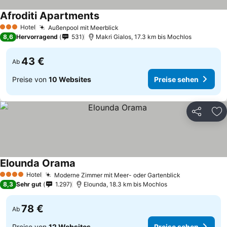
Afroditi Apartments
Hotel
Außenpool mit Meerblick
3 Sterne
8,6
Hervorragend
531
Makri Gialos, 17.3 km bis Mochlos
43 €
Ab
Preise von
10 Websites
Preise sehen
Teilen
Zu
Elounda Orama
Hotel
Moderne Zimmer mit Meer- oder Gartenblick
4 Sterne
8,3
Sehr gut
1.297
Elounda, 18.3 km bis Mochlos
78 €
Ab
Preise von
12 Websites
Preise sehen