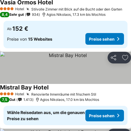
Vasia Ormos Hotel
Hotel
Stilvolle Zimmer mit Blick auf die Bucht oder den Garten
4 Sterne
8,4
Sehr gut
934
Agios Nikolaos, 17.3 km bis Mochlos
152 €
Ab
Preise von
15 Websites
Preise sehen
Teilen
Zu
Mistral Bay Hotel
Hotel
Renovierte Innenräume mit frischem Stil
4 Sterne
7,5
Gut
1.413
Agios Nikolaos, 17.0 km bis Mochlos
Wähle Reisedaten aus, um die genauen
Preise sehen
Preise zu sehen