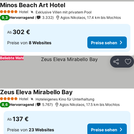
Minos Beach Art Hotel
Hotel
Exklusive Villen mit privatem Pool
5 Sterne
9,3
Hervorragend
3.332
Agios Nikolaos, 17.4 km bis Mochlos
302 €
Ab
Preise von
8 Websites
Preise sehen
Beliebte Wahl
Teilen
Zu
Zeus Eleva Mirabello Bay
Hotel
Hoteleigenes Kino für Unterhaltung
5 Sterne
8,6
Hervorragend
5.767
Agios Nikolaos, 17.5 km bis Mochlos
137 €
Ab
Preise von
23 Websites
Preise sehen