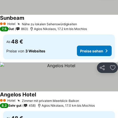
Sunbeam
Hotel
Nähe zu lokalen Sehenswürdigkeiten
2 Sterne
7,5
Gut
863
Agios Nikolaos, 17.2 km bis Mochlos
48 €
Ab
Preise von
3 Websites
Preise sehen
Teilen
Zu
Angelos Hotel
Hotel
Zimmer mit privatem Meerblick-Balkon
2 Sterne
8,2
Sehr gut
458
Agios Nikolaos, 17.0 km bis Mochlos