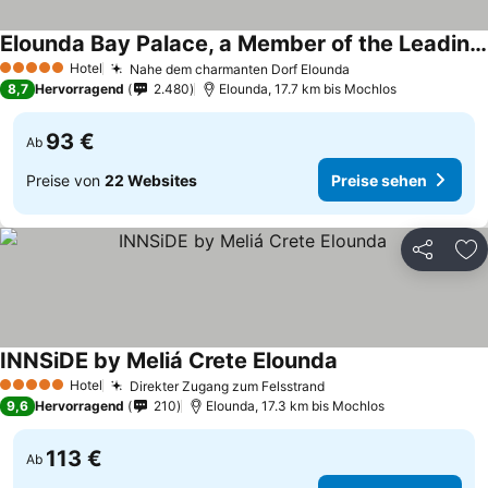
Elounda Bay Palace, a Member of the Leading Hotels of the World
Hotel
Nahe dem charmanten Dorf Elounda
5 Sterne
8,7
Hervorragend
2.480
Elounda, 17.7 km bis Mochlos
93 €
Ab
Preise von
22 Websites
Preise sehen
Teilen
Zu
INNSiDE by Meliá Crete Elounda
Hotel
Direkter Zugang zum Felsstrand
5 Sterne
9,6
Hervorragend
210
Elounda, 17.3 km bis Mochlos
113 €
Ab