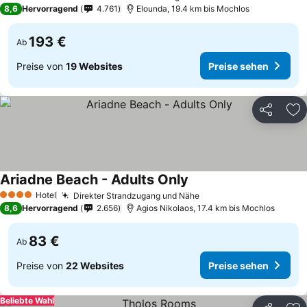
5 Sterne
8,6
Hervorragend
4.761
Elounda, 19.4 km bis Mochlos
193 €
Ab
Preise von
19 Websites
Preise sehen
Teilen
Zu
Ariadne Beach - Adults Only
Hotel
Direkter Strandzugang und Nähe
4 Sterne
8,6
Hervorragend
2.656
Agios Nikolaos, 17.4 km bis Mochlos
83 €
Ab
Preise von
22 Websites
Preise sehen
Beliebte Wahl