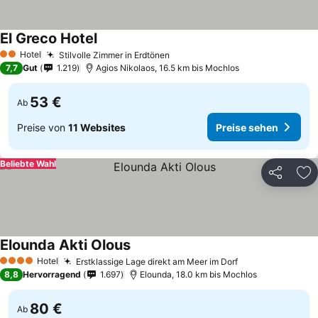
El Greco Hotel
Hotel
Stilvolle Zimmer in Erdtönen
2 Sterne
7,7
Gut
1.219
Agios Nikolaos, 16.5 km bis Mochlos
53 €
Ab
Preise von
11 Websites
Preise sehen
Beliebte Wahl
Teilen
Zu
Elounda Akti Olous
Hotel
Erstklassige Lage direkt am Meer im Dorf
4 Sterne
8,8
Hervorragend
1.697
Elounda, 18.0 km bis Mochlos
80 €
Ab