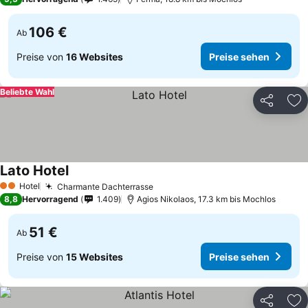
106 €
Ab
Preise von
16 Websites
Preise sehen
Beliebte Wahl
Teilen
Zu
Lato Hotel
Hotel
Charmante Dachterrasse
2 Sterne
8,8
Hervorragend
1.409
Agios Nikolaos, 17.3 km bis Mochlos
51 €
Ab
Preise von
15 Websites
Preise sehen
Teilen
Zu