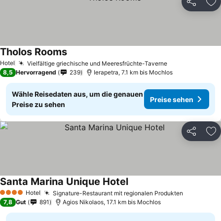
Teilen
Zu
Tholos Rooms
Hotel
Vielfältige griechische und Meeresfrüchte-Taverne
8,5
Hervorragend
239
Ierapetra, 7.1 km bis Mochlos
Wähle Reisedaten aus, um die genauen
Preise sehen
Preise zu sehen
Teilen
Zu
Santa Marina Unique Hotel
Hotel
Signature-Restaurant mit regionalen Produkten
4 Sterne
7,8
Gut
891
Agios Nikolaos, 17.1 km bis Mochlos