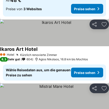
48 €
Ab
Preise von
3 Websites
Preise sehen
Teilen
Zu
Ikaros Art Hotel
Hotel
Kürzlich renovierte Zimmer
2 Sterne
8,3
Sehr gut
604
Agios Nikolaos, 16.8 km bis Mochlos
Wähle Reisedaten aus, um die genauen
Preise sehen
Preise zu sehen
Teilen
Zu