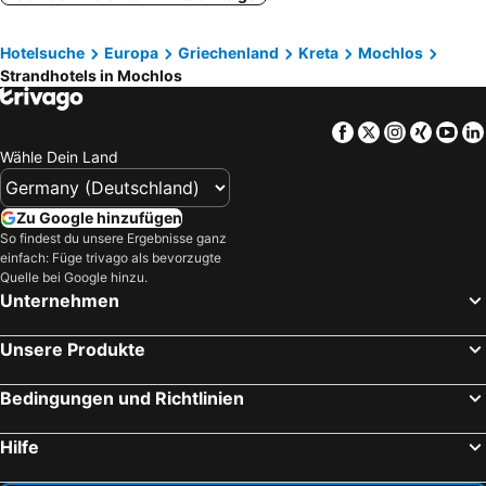
Schisma, Strand
Elounda, Strand
Sunbeam
Elounda Vista Villas
Hotelsuche
Europa
Griechenland
Kreta
Mochlos
Koutsounari - Agios Ioannis, Strand
Nora Hotel
Angelos Hotel
Strandhotels in Mochlos
Creta Sun Apartments
Mohlos Villas
Elounda Island Villas
Hotel Almiros Beach
Facebook
Twitter
Instagra
Xing
Yo
Ferma Solaris Apartments
The Traditional Homes of Crete
Wähle Dein Land
Melas Apartments
Hotel Ionio Star
Ville Du Soleil
Zu Google hinzufügen
So findest du unsere Ergebnisse ganz
einfach: Füge trivago als bevorzugte
Quelle bei Google hinzu.
Unternehmen
Unsere Produkte
Bedingungen und Richtlinien
Hilfe