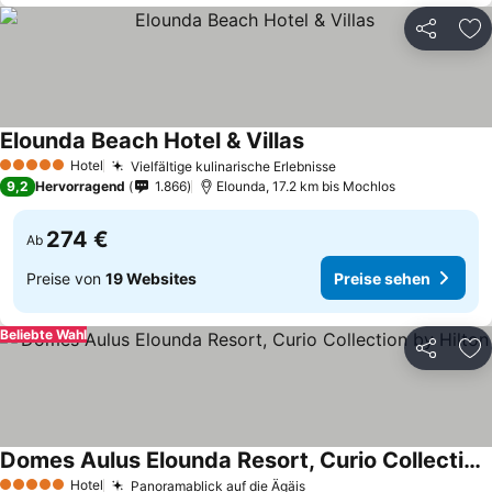
Teilen
Zu
Elounda Beach Hotel & Villas
Hotel
Vielfältige kulinarische Erlebnisse
5 Sterne
9,2
Hervorragend
1.866
Elounda, 17.2 km bis Mochlos
274 €
Ab
Preise von
19 Websites
Preise sehen
Beliebte Wahl
Teilen
Zu
Domes Aulus Elounda Resort, Curio Collection by Hilton
Hotel
Panoramablick auf die Ägäis