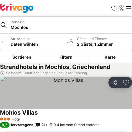
Favoriten
Einlog
Me
Reiseziel
Mochlos
An-/Abreise
Gäste und Zimmer
Daten wählen
2 Gäste, 1 Zimmer
Sortieren
Filtern
Karte
Strandhotels in Mochlos, Griechenland
So beeinflussen Zahlungen an uns unser Ranking
Teilen
Zu
Mohlos Villas
Hotel
3 Sterne
9,5
Hervorragend
74
0.4 km vom Strand entfernt