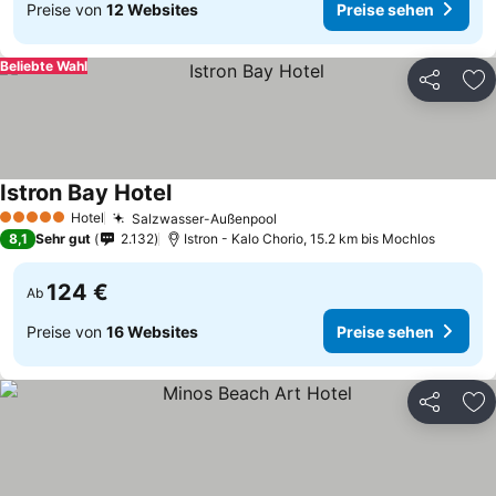
Preise von
12 Websites
Preise sehen
Beliebte Wahl
Teilen
Zu
Istron Bay Hotel
Hotel
Salzwasser-Außenpool
5 Sterne
8,1
Sehr gut
2.132
Istron - Kalo Chorio, 15.2 km bis Mochlos
124 €
Ab
Preise von
16 Websites
Preise sehen
Teilen
Zu