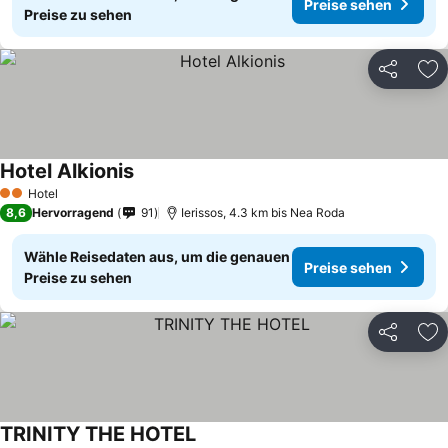
Preise sehen
Preise zu sehen
Teilen
Zu
Hotel Alkionis
Hotel
2 Sterne
8,6
Hervorragend
91
Ierissos, 4.3 km bis Nea Roda
Wähle Reisedaten aus, um die genauen
Preise sehen
Preise zu sehen
Teilen
Zu
TRINITY THE HOTEL