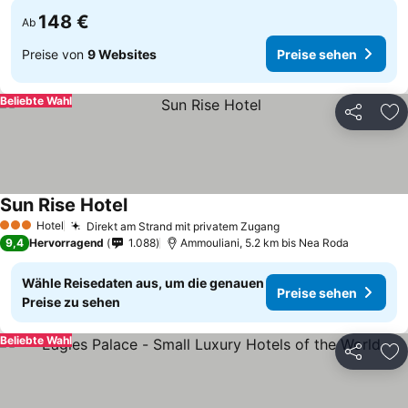
148 €
Ab
Preise von
9 Websites
Preise sehen
Beliebte Wahl
Teilen
Zu
Sun Rise Hotel
Hotel
Direkt am Strand mit privatem Zugang
3 Sterne
9,4
Hervorragend
1.088
Ammouliani, 5.2 km bis Nea Roda
Wähle Reisedaten aus, um die genauen
Preise sehen
Preise zu sehen
Beliebte Wahl
Teilen
Zu