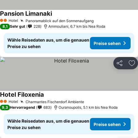
Pansion Limanaki
Hotel
Panoramablick auf den Sonnenaufgang
2 Sterne
8,1
Sehr gut
228
Ammouliani, 6.7 km bis Nea Roda
Wähle Reisedaten aus, um die genauen
Preise sehen
Preise zu sehen
Teilen
Zu
Hotel Filoxenia
Hotel
Charmantes Fischerdorf Ambiente
2 Sterne
9,3
Hervorragend
683
Ouranoupolis, 5.1 km bis Nea Roda
Wähle Reisedaten aus, um die genauen
Preise sehen
Preise zu sehen