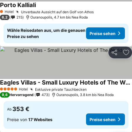
Porto Kalliali
Hotel
Unverbaute Aussicht auf den Golf von Athos
1 Sterne
6,2
215
Ouranoupolis, 4.7 km bis Nea Roda
Wähle Reisedaten aus, um die genauen
Preise sehen
Preise zu sehen
Teilen
Zu
Eagles Villas - Small Luxury Hotels of The World
Hotel
Exklusive private Tauchbecken
5 Sterne
9,6
Hervorragend
473
Ouranoupolis, 3.8 km bis Nea Roda
353 €
Ab
Preise von
17 Websites
Preise sehen