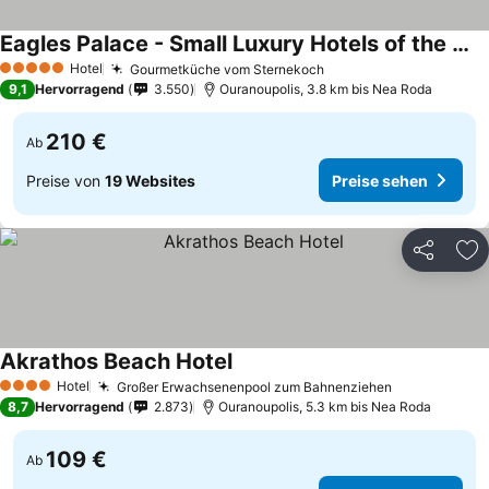
Eagles Palace - Small Luxury Hotels of the World
Hotel
Gourmetküche vom Sternekoch
5 Sterne
9,1
Hervorragend
3.550
Ouranoupolis, 3.8 km bis Nea Roda
210 €
Ab
Preise von
19 Websites
Preise sehen
Teilen
Zu
Akrathos Beach Hotel
Hotel
Großer Erwachsenenpool zum Bahnenziehen
4 Sterne
8,7
Hervorragend
2.873
Ouranoupolis, 5.3 km bis Nea Roda
109 €
Ab