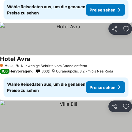
Wähle Reisedaten aus, um die genauen
Preise sehen
Preise zu sehen
Teilen
Zu
Hotel Avra
Hotel
Nur wenige Schritte vom Strand entfernt
1 Sterne
9,0
Hervorragend
863
Ouranoupolis, 8.2 km bis Nea Roda
Wähle Reisedaten aus, um die genauen
Preise sehen
Preise zu sehen
Teilen
Zu