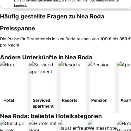
Du auf trivago gesehen hast, wenn Du auf der Buchungswebsite
landest.
Häufig gestellte Fragen zu Nea Roda
Preisspanne
Die Preise für Strandhotels in Nea Roda reichen von
‎109 €
bis
‎353 €
pro Nacht.
Andere Unterkünfte in Nea Roda
Hotel
Serviced
Resorts
Pension
Apar
apartment
Nea Roda: beliebte Hotelkategorien