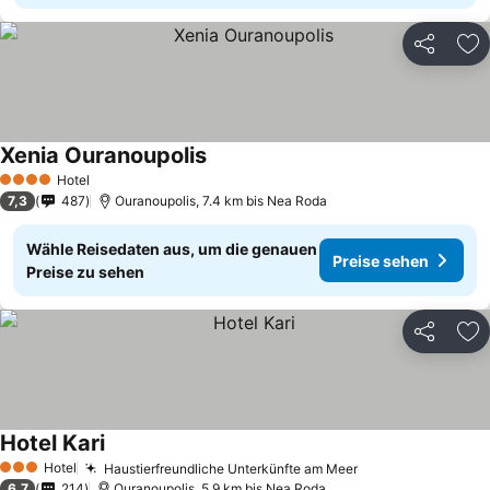
Teilen
Zu
Xenia Ouranoupolis
Hotel
4 Sterne
7,3
487
Ouranoupolis, 7.4 km bis Nea Roda
Wähle Reisedaten aus, um die genauen
Preise sehen
Preise zu sehen
Teilen
Zu
Hotel Kari
Hotel
Haustierfreundliche Unterkünfte am Meer
3 Sterne
6,7
214
Ouranoupolis, 5.9 km bis Nea Roda