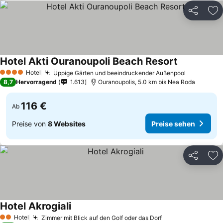
Teilen
Zu
Hotel Akti Ouranoupoli Beach Resort
Hotel
Üppige Gärten und beeindruckender Außenpool
4 Sterne
8,7
Hervorragend
1.613
Ouranoupolis, 5.0 km bis Nea Roda
116 €
Ab
Preise von
8 Websites
Preise sehen
Teilen
Zu
Hotel Akrogiali
Hotel
Zimmer mit Blick auf den Golf oder das Dorf
2 Sterne