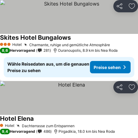
Teilen
Zu
Skites Hotel Bungalows
Hotel
Charmante, ruhige und gemütliche Atmosphäre
3 Sterne
8,6
Hervorragend
281
Ouranoupolis, 8.9 km bis Nea Roda
Wähle Reisedaten aus, um die genauen
Preise sehen
Preise zu sehen
Teilen
Zu
Hotel Elena
Hotel
Dachterrasse zum Entspannen
1 Sterne
9,4
Hervorragend
486
Pirgadikia, 18.0 km bis Nea Roda