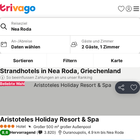
Favoriten
Einlog
Me
Reiseziel
Nea Roda
An-/Abreise
Gäste und Zimmer
Daten wählen
2 Gäste, 1 Zimmer
Sortieren
Filtern
Karte
Strandhotels in Nea Roda, Griechenland
So beeinflussen Zahlungen an uns unser Ranking
Beliebte Wahl
Teilen
Zu
Aristoteles Holiday Resort & Spa
Hotel
Großer 500 m² großer Außenpool
4 Sterne
8,6
Hervorragend
3.820
Ouranoupolis, 4.9 km bis Nea Roda