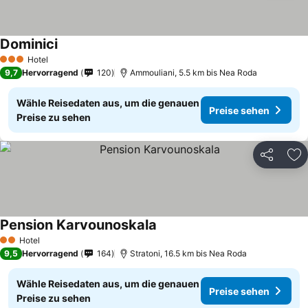
Dominici
Hotel
3 Sterne
9,7
Hervorragend
120
Ammouliani, 5.5 km bis Nea Roda
Wähle Reisedaten aus, um die genauen
Preise sehen
Preise zu sehen
Teilen
Zu
Pension Karvounoskala
Hotel
2 Sterne
9,5
Hervorragend
164
Stratoni, 16.5 km bis Nea Roda
Wähle Reisedaten aus, um die genauen
Preise sehen
Preise zu sehen