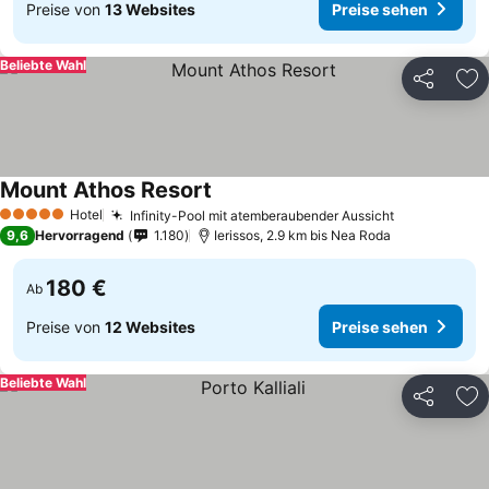
Preise von
13 Websites
Preise sehen
Beliebte Wahl
Teilen
Zu
Mount Athos Resort
Hotel
Infinity-Pool mit atemberaubender Aussicht
5 Sterne
9,6
Hervorragend
1.180
Ierissos, 2.9 km bis Nea Roda
180 €
Ab
Preise von
12 Websites
Preise sehen
Beliebte Wahl
Teilen
Zu