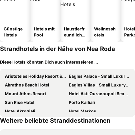
Günstige
Hotels mit
Haustierfr
Wellnessh
Hotel
Hotels
Pool
eundliche
otels
Park
Hotels
Strandhotels in der Nähe von Nea Roda
Diese Hotels könnten Dich auch interessieren ...
Aristoteles Holiday Resort & Spa
Eagles Palace - Small Luxury Hotels of the World
Akrathos Beach Hotel
Eagles Villas - Small Luxury Hotels of The World
Mount Athos Resort
Hotel Akti Ouranoupoli Beach Resort
Sun Rise Hotel
Porto Kalliali
Hotel Akrogiali
Hotel Markos
Weitere beliebte Stranddestinationen
Pansion Thanos
Hotel Elena
Pansion Limanaki
Skites Hotel Bungalows