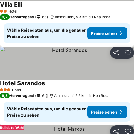
Villa Elli
Hotel
2 Sterne
9,2
Hervorragend
63
Ammouliani, 5.3 km bis Nea Roda
Wähle Reisedaten aus, um die genauen
Preise sehen
Preise zu sehen
Teilen
Zu
Hotel Sarandos
Hotel
3 Sterne
9,3
Hervorragend
61
Ammouliani, 5.5 km bis Nea Roda
Wähle Reisedaten aus, um die genauen
Preise sehen
Preise zu sehen
Beliebte Wahl