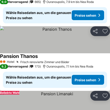
9,0
Hervorragend
665
Ouranoupolis, 7.9 km bis Nea Roda
Wähle Reisedaten aus, um die genauen
Preise sehen
Preise zu sehen
Teilen
Zu
Pansion Thanos
Hotel
Frisch renovierte Zimmer und Bäder
2 Sterne
9,2
Hervorragend
173
Ouranoupolis, 7.1 km bis Nea Roda
Wähle Reisedaten aus, um die genauen
Preise sehen
Preise zu sehen
Beliebte Wahl
Teilen
Zu