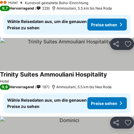
Hotel
Kunstvoll gestaltete Boho-Einrichtung
2 Sterne
9,7
Hervorragend
229
Ammouliani, 5.5 km bis Nea Roda
Wähle Reisedaten aus, um die genauen
Preise sehen
Preise zu sehen
Teilen
Zu
Trinity Suites Ammouliani Hospitality
Hotel
9,6
Hervorragend
187
Ammouliani, 5.5 km bis Nea Roda
Wähle Reisedaten aus, um die genauen
Preise sehen
Preise zu sehen
Teilen
Zu