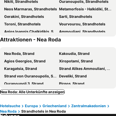
Nikiti, Strandhotels
Ouranoupolis, Strandhotels
Hotel Filoxenia
Hotel Avra
Neos Marmaras, Strandhotels
Metamorfosis - Halkidiki, Strandhotels
Studios Garifalia
Villa Elli
Gerakini, Strandhotels
Sarti, Strandhotels
Dominici
Hotel Sarandos
Toroni, Strandhotels
Vourvourou, Strandhotels
Hotel Alkionis
TRINITY THE HOTEL
Agios Ioannis Chalkidikis, Strandhotels
Ammouliani, Strandhotels
Trinity Suites Ammouliani Hospitality
Hotel Kari
Attraktionen - Nea Roda
Psakoudia, Strandhotels
Polygyros, Strandhotels
Xenia Ouranoupolis
Pension Karvounoskala
Stavros, Strandhotels
Ormos Panagias, Strandhotels
Nea Roda, Strand
Kakoudia, Strand
Asprovalta, Strandhotels
Nea Vrasna, Strandhotels
Agios Georgios, Strand
Xiropotami, Strand
Porto Koufo, Strandhotels
Ierissos, Strandhotels
Karagatsia, Strand
Strand Alikes Ammouliani, Strand
Olympiada, Strandhotels
Paradissos, Strandhotels
Strand von Ouranoupolis, Strand
Develiki, Strand
Agios Nikolaos Chalkidikis, Strandhotels
Paralia Ofriniou, Strandhotels
Ouranoupoli 3, Strand
Pirgos, Strand
Vrasna, Strandhotels
Pirgadikia, Strandhotels
Hiliadou, Strand
Stratoni, Strand
Sikia, Strandhotels
Salonikiou, Strandhotels
Nea Roda: Alle Unterkünfte anzeigen
Vatopedi, Strandhotels
Kalamitsi, Strandhotels
Hotelsuche
Europa
Griechenland
Zentralmakedonien
Trikorfo, Strandhotels
Spathies, Strandhotels
Nea Roda
Strandhotels in Nea Roda
Stratoni, Strandhotels