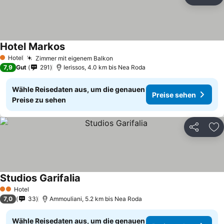
Teilen
Zu
Hotel Markos
Hotel
Zimmer mit eigenem Balkon
1 Sterne
7,9
Gut
291
Ierissos, 4.0 km bis Nea Roda
Wähle Reisedaten aus, um die genauen
Preise sehen
Preise zu sehen
Teilen
Zu
Studios Garifalia
Hotel
2 Sterne
7,0
33
Ammouliani, 5.2 km bis Nea Roda
Wähle Reisedaten aus, um die genauen