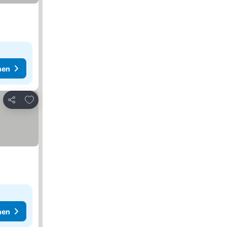
hen
Zu Favoriten hinzufügen
Teilen
hen