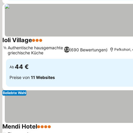
Ioli Village
3 Sterne
Preise sehen
Authentische hausgemachte
(690 Bewertungen)
7,2
Pefkohori, 
griechische Küche
Preise sehen
44 €
Ab
Preise von
11 Websites
Beliebte Wahl
Mendi Hotel
4 Sterne
Preise sehen