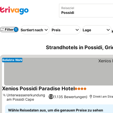
Reiseziel
Filter
1
Sortiert nach
Preis
Lage
Strandhotels in Possidi, Gr
Beliebte Wahl
Xenios Possidi Paradise Hotel
4 Sterne
Preise sehen
Unterwassererkundung
(1.135 Bewertungen)
7,3
Direkt am Str
am Possidi Cape
Preise sehen
Wähle Reisedaten aus, um die genauen Preise zu sehen