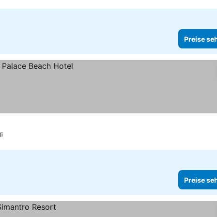
Preise se
i
Preise se