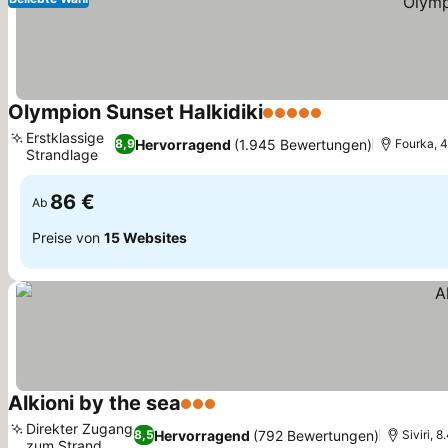
Olympion Sunset Halkidiki
5 Sterne
Preise sehen
Erstklassige
Hervorragend
(1.945 Bewertungen)
8,9
Fourka, 4
Strandlage
Preise sehen
86 €
Ab
Preise von
15 Websites
Alkioni by the sea
3 Sterne
Preise sehen
Direkter Zugang
Hervorragend
(792 Bewertungen)
8,5
Siviri, 
zum Strand