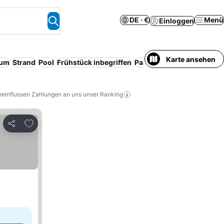
DE · €
Menü
Einloggen
Karte ansehen
rum
Strand
Pool
Frühstück inbegriffen
Parkplatz
Halbpension
K
eeinflussen Zahlungen an uns unser Ranking
Zu Favoriten hinzufügen
Teilen