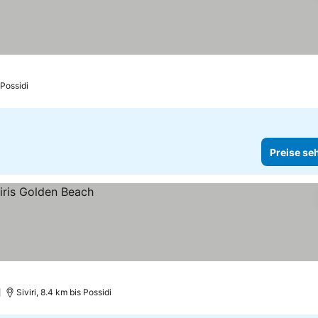
 Possidi
Preise se
)
Siviri, 8.4 km bis Possidi