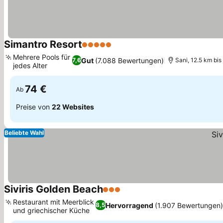
Simantro Resort
5 Sterne
Preise sehen
Mehrere Pools für
Gut
(7.088 Bewertungen)
7,6
Sani, 12.5 km bis
jedes Alter
Preise sehen
74 €
Ab
Preise von
22 Websites
Beliebte Wahl
Siviris Golden Beach
3 Sterne
Preise sehen
Restaurant mit Meerblick
Hervorragend
(1.907 Bewertungen
8,5
und griechischer Küche
Preise sehen