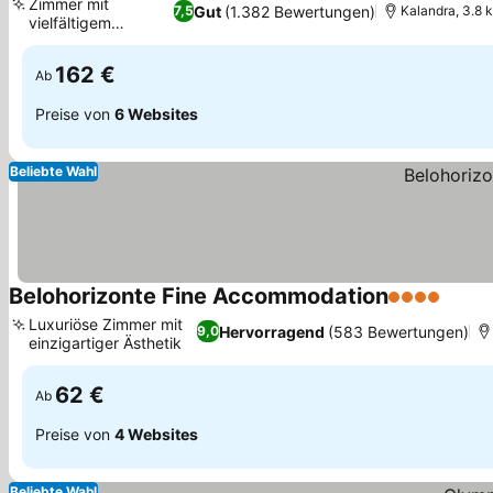
Zimmer mit
Gut
(1.382 Bewertungen)
7,5
Kalandra, 3.8 k
vielfältigem
Preise sehen
Ausblick
162 €
Ab
Preise von
6 Websites
Beliebte Wahl
Belohorizonte Fine Accommodation
4 Sterne
Preis
Luxuriöse Zimmer mit
Hervorragend
(583 Bewertungen)
9,0
einzigartiger Ästhetik
Preise sehen
62 €
Ab
Preise von
4 Websites
Beliebte Wahl