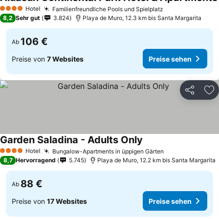
Hotel
Familienfreundliche Pools und Spielplatz
4 Sterne
8,2
Sehr gut
3.824
Playa de Muro, 12.3 km bis Santa Margarita
106 €
Ab
Preise von
7 Websites
Preise sehen
Teilen
Zu
Garden Saladina - Adults Only
Hotel
Bungalow-Apartments in üppigen Gärten
4 Sterne
8,7
Hervorragend
5.745
Playa de Muro, 12.2 km bis Santa Margarita
88 €
Ab
Preise von
17 Websites
Preise sehen