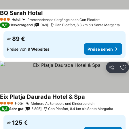
BQ Sarah Hotel
Hotel
Promenadenspaziergänge nach Can Picafort
3 Sterne
8,5
Hervorragend
949
Can Picafort, 8.3 km bis Santa Margarita
89 €
Ab
Preise von
9 Websites
Preise sehen
Teilen
Zu
Eix Platja Daurada Hotel & Spa
Hotel
Mehrere Außenpools und Kinderbereich
4 Sterne
8,3
Sehr gut
5.895
Can Picafort, 8.4 km bis Santa Margarita
125 €
Ab