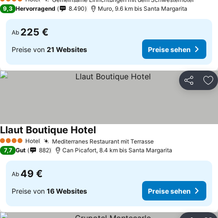
4 Sterne
9,3
Hervorragend
8.490
Muro, 9.6 km bis Santa Margarita
225 €
Ab
Preise von
21 Websites
Preise sehen
Teilen
Zu
Llaut Boutique Hotel
Hotel
Mediterranes Restaurant mit Terrasse
4 Sterne
7,7
Gut
882
Can Picafort, 8.4 km bis Santa Margarita
49 €
Ab
Preise von
16 Websites
Preise sehen