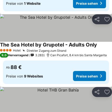
Preise von
1 Website
Preise sehen
Teilen
Zu
The Sea Hotel by Grupotel - Adults Only
Hotel
Direkter Zugang zum Strand
4 Sterne
9,0
Hervorragend
3.283
Can Picafort, 8.4 km bis Santa Margarita
88 €
Ab
Preise von
9 Websites
Preise sehen
Teilen
Zu