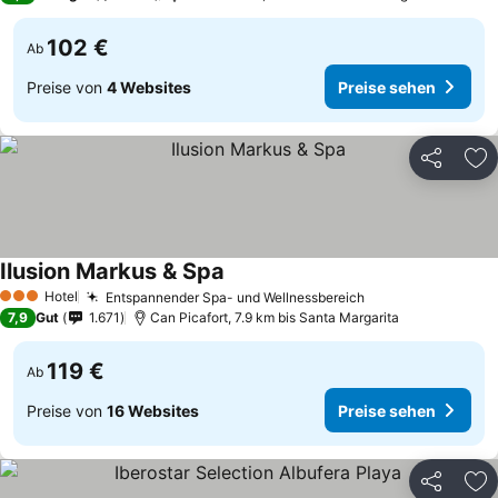
102 €
Ab
Preise von
4 Websites
Preise sehen
Teilen
Zu
Ilusion Markus & Spa
Hotel
Entspannender Spa- und Wellnessbereich
3 Sterne
7,9
Gut
1.671
Can Picafort, 7.9 km bis Santa Margarita
119 €
Ab
Preise von
16 Websites
Preise sehen
Teilen
Zu