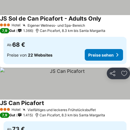
JS Sol de Can Picafort - Adults Only
Hotel
Eigener Wellness- und Spa-Bereich
3 Sterne
7,9
Gut
1.366
Can Picafort, 8.3 km bis Santa Margarita
68 €
Ab
Preise von
22 Websites
Preise sehen
Teilen
Zu
JS Can Picafort
Hotel
Vielfältiges und leckeres Frühstücksbuffet
3 Sterne
7,9
Gut
1.415
Can Picafort, 8.3 km bis Santa Margarita
73 €
Ab