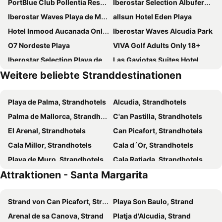
PortBlue Club Pollentia Resort & Spa
Iberostar Selection Albufera Park
Iberostar Waves Playa de Muro
allsun Hotel Eden Playa
Hotel Inmood Aucanada Only Adults +16
Iberostar Waves Alcudia Park
O7 Nordeste Playa
VIVA Golf Adults Only 18+
Iberostar Selection Playa de Muro Village
Las Gaviotas Suites Hotel
Weitere beliebte Stranddestinationen
Iberostar Selection Albufera Playa
JS Alcudi Mar
Hotel THB Gran Bahía
Hotel Condesa
Playa de Palma, Strandhotels
Alcudia, Strandhotels
Eix Platja Daurada Hotel & Spa
Iberostar Waves Ciudad Blanca
Palma de Mallorca, Strandhotels
C'an Pastilla, Strandhotels
Grupotel Parc Natural & Spa
JS Sol de Alcudia
El Arenal, Strandhotels
Can Picafort, Strandhotels
Botel Alcudiamar Club
JS Yate
Cala Millor, Strandhotels
Cala d´Or, Strandhotels
Hotel Vista Park
Grupotel Montecarlo
Playa de Muro, Strandhotels
Cala Ratjada, Strandhotels
Hotel JS Miramar
The Sea Hotel by Grupotel - Adults Only
Attraktionen - Santa Margarita
Sa Coma, Strandhotels
S'Illot, Strandhotels
Alua Boccaccio
Hotel Exagon Park
Puerto de Pollensa, Strandhotels
Puerto de Alcudia, Strandhotels
Prinsotel La Dorada
Sofia Alcudia Beach
Strand von Can Picafort, Strand
Playa Son Baulo, Strand
Capdepera, Strandhotels
Colonia de Sant Jordi, Strandhotels
Galaxia Boutique Hotel
JS Horitzó
Arenal de sa Canova, Strand
Platja d'Alcudia, Strand
Puerto de Sóller, Strandhotels
Illetas, Strandhotels
Caprice Janeiro Hotel & Spa
Garden Saladina - Adults Only