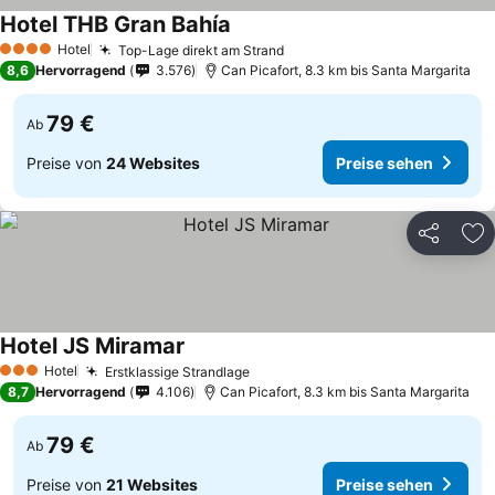
Hotel THB Gran Bahía
Hotel
Top-Lage direkt am Strand
4 Sterne
8,6
Hervorragend
3.576
Can Picafort, 8.3 km bis Santa Margarita
79 €
Ab
Preise von
24 Websites
Preise sehen
Teilen
Zu
Hotel JS Miramar
Hotel
Erstklassige Strandlage
3 Sterne
8,7
Hervorragend
4.106
Can Picafort, 8.3 km bis Santa Margarita
79 €
Ab
Preise von
21 Websites
Preise sehen