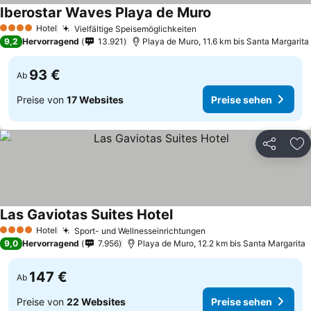
Iberostar Waves Playa de Muro
Hotel
Vielfältige Speisemöglichkeiten
4 Sterne
9,2
Hervorragend
13.921
Playa de Muro, 11.6 km bis Santa Margarita
93 €
Ab
Preise von
17 Websites
Preise sehen
Teilen
Zu
Las Gaviotas Suites Hotel
Hotel
Sport- und Wellnesseinrichtungen
4 Sterne
9,0
Hervorragend
7.956
Playa de Muro, 12.2 km bis Santa Margarita
147 €
Ab
Preise von
22 Websites
Preise sehen