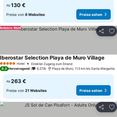
130 €
Ab
Preise von
6 Websites
Preise sehen
Beliebte Wahl
Teilen
Zu
Iberostar Selection Playa de Muro Village
Hotel
Direkter Zugang zum Strand
5 Sterne
9,3
Hervorragend
6.279
Playa de Muro, 11.5 km bis Santa Margarita
263 €
Ab
Preise von
21 Websites
Preise sehen
Teilen
Zu