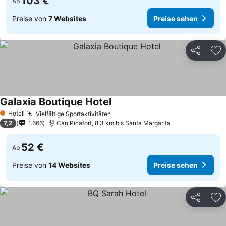
103 €
Ab
Preise von
7 Websites
Preise sehen
Teilen
Zu
Galaxia Boutique Hotel
Hotel
Vielfältige Sportaktivitäten
1 Sterne
7,2
1.666
Can Picafort, 8.3 km bis Santa Margarita
52 €
Ab
Preise von
14 Websites
Preise sehen
Teilen
Zu