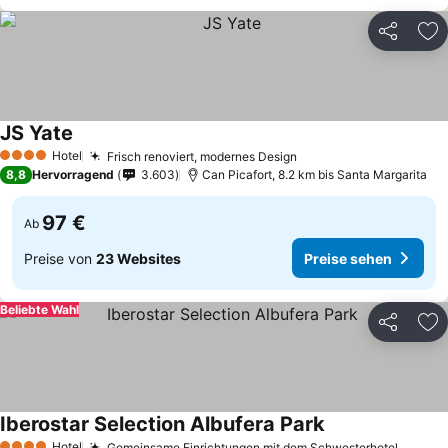
Teilen
Zu
JS Yate
Hotel
Frisch renoviert, modernes Design
4 Sterne
8,8
Hervorragend
3.603
Can Picafort, 8.2 km bis Santa Margarita
97 €
Ab
Preise von
23 Websites
Preise sehen
Beliebte Wahl
Teilen
Zu
Iberostar Selection Albufera Park
Hotel
Gemeinsame Einrichtungen mit dem Schwesterhotel