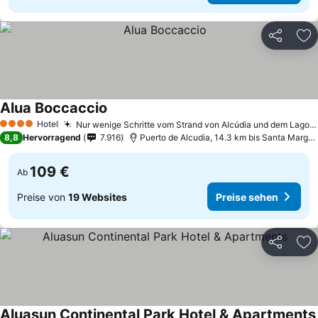
Teilen
Zu
Alua Boccaccio
Hotel
Nur wenige Schritte vom Strand von Alcúdia und dem Lago Esperanza entfernt
4 Sterne
8,8
Hervorragend
7.916
Puerto de Alcudia, 14.3 km bis Santa Margarita
109 €
Ab
Preise von
19 Websites
Preise sehen
Teilen
Zu
Aluasun Continental Park Hotel & Apartments