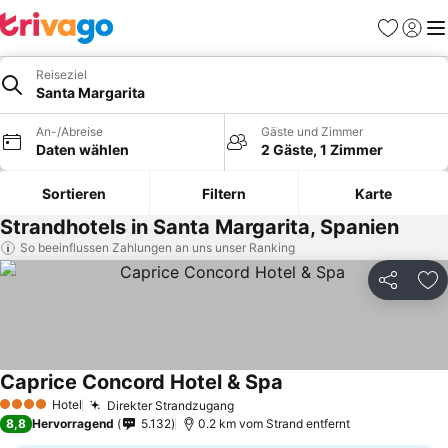
Favoriten
Einlog
Me
Reiseziel
Santa Margarita
An-/Abreise
Gäste und Zimmer
Daten wählen
2 Gäste, 1 Zimmer
Sortieren
Filtern
Karte
Strandhotels in Santa Margarita, Spanien
So beeinflussen Zahlungen an uns unser Ranking
Teilen
Zu
Caprice Concord Hotel & Spa
Hotel
Direkter Strandzugang
4 Sterne
8,8
Hervorragend
5.132
0.2 km vom Strand entfernt