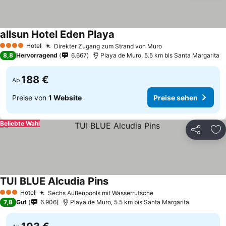
allsun Hotel Eden Playa
Hotel
Direkter Zugang zum Strand von Muro
4 Sterne
8,8
Hervorragend
6.667
Playa de Muro, 5.5 km bis Santa Margarita
188 €
Ab
Preise von
1 Website
Preise sehen
Beliebte Wahl
Teilen
Zu
TUI BLUE Alcudia Pins
Hotel
Sechs Außenpools mit Wasserrutsche
3 Sterne
7,8
Gut
6.906
Playa de Muro, 5.5 km bis Santa Margarita