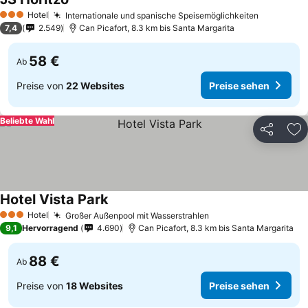
Hotel
Internationale und spanische Speisemöglichkeiten
3 Sterne
7,4
2.549
Can Picafort, 8.3 km bis Santa Margarita
58 €
Ab
Preise von
22 Websites
Preise sehen
Beliebte Wahl
Teilen
Zu
Hotel Vista Park
Hotel
Großer Außenpool mit Wasserstrahlen
3 Sterne
9,1
Hervorragend
4.690
Can Picafort, 8.3 km bis Santa Margarita
88 €
Ab
Preise von
18 Websites
Preise sehen