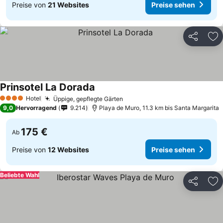
Preise von
21 Websites
Preise sehen
Teilen
Zu
Prinsotel La Dorada
Hotel
Üppige, gepflegte Gärten
4 Sterne
9,0
Hervorragend
9.214
Playa de Muro, 11.3 km bis Santa Margarita
175 €
Ab
Preise von
12 Websites
Preise sehen
Beliebte Wahl
Teilen
Zu