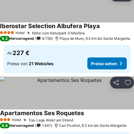
Iberostar Selection Albufera Playa
Hotel
Nähe zum Naturpark S'Albufera
4 Sterne
9,2
Hervorragend
9.756
Playa de Muro, 9.5 km bis Santa Margarita
227 €
Ab
Preise von
21 Websites
Preise sehen
Teilen
Zu
Apartamentos Ses Roquetes
Hotel
Top-Lage direkt am Strand
3 Sterne
8,8
Hervorragend
1.641
Can Picafort, 8.3 km bis Santa Margarita