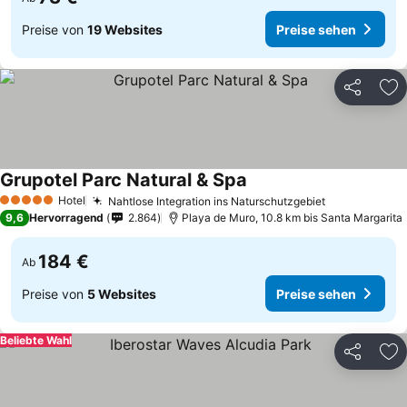
Preise von
19 Websites
Preise sehen
Teilen
Zu
Grupotel Parc Natural & Spa
Hotel
Nahtlose Integration ins Naturschutzgebiet
5 Sterne
9,6
Hervorragend
2.864
Playa de Muro, 10.8 km bis Santa Margarita
184 €
Ab
Preise von
5 Websites
Preise sehen
Beliebte Wahl
Teilen
Zu