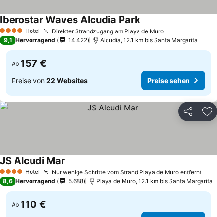
Iberostar Waves Alcudia Park
Hotel
Direkter Strandzugang am Playa de Muro
4 Sterne
9,1
Hervorragend
14.422
Alcudia, 12.1 km bis Santa Margarita
157 €
Ab
Preise von
22 Websites
Preise sehen
Teilen
Zu
JS Alcudi Mar
Hotel
Nur wenige Schritte vom Strand Playa de Muro entfernt
4 Sterne
8,6
Hervorragend
5.688
Playa de Muro, 12.1 km bis Santa Margarita
110 €
Ab