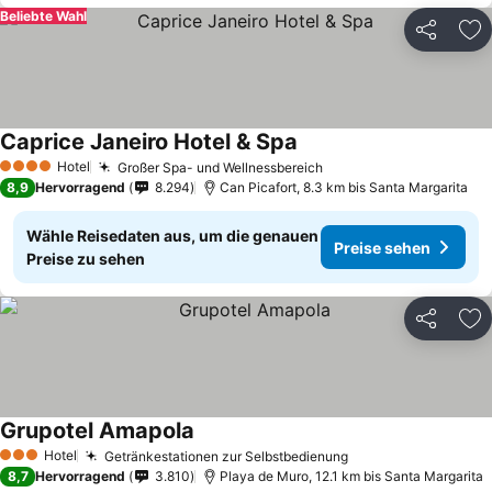
Beliebte Wahl
Teilen
Zu
Caprice Janeiro Hotel & Spa
Hotel
Großer Spa- und Wellnessbereich
4 Sterne
8,9
Hervorragend
8.294
Can Picafort, 8.3 km bis Santa Margarita
Wähle Reisedaten aus, um die genauen
Preise sehen
Preise zu sehen
Teilen
Zu
Grupotel Amapola
Hotel
Getränkestationen zur Selbstbedienung
3 Sterne
8,7
Hervorragend
3.810
Playa de Muro, 12.1 km bis Santa Margarita