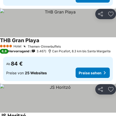
Teilen
Zu
THB Gran Playa
Hotel
Themen-Dinnerbuffets
4 Sterne
8,6
Hervorragend
3.467
Can Picafort, 8.3 km bis Santa Margarita
84 €
Ab
Preise von
25 Websites
Preise sehen
Teilen
Zu
JS Horitzó