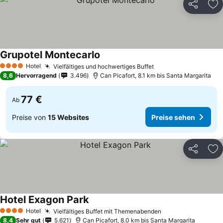
Teilen
Zu
Grupotel Montecarlo
Hotel
Vielfältiges und hochwertiges Buffet
4 Sterne
8,6
Hervorragend
3.496
Can Picafort, 8.1 km bis Santa Margarita
77 €
Ab
Preise von
15 Websites
Preise sehen
Teilen
Zu
Hotel Exagon Park
Hotel
Vielfältiges Buffet mit Themenabenden
4 Sterne
8,4
Sehr gut
5.621
Can Picafort, 8.0 km bis Santa Margarita