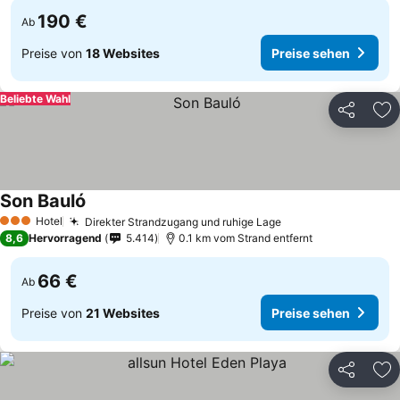
190 €
Ab
Preise von
18 Websites
Preise sehen
Beliebte Wahl
Teilen
Zu
Son Bauló
Hotel
Direkter Strandzugang und ruhige Lage
3 Sterne
8,6
Hervorragend
5.414
0.1 km vom Strand entfernt
66 €
Ab
Preise von
21 Websites
Preise sehen
Teilen
Zu