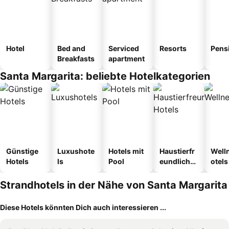
Hotel
Bed and
Serviced
Resorts
Pens
Breakfasts
apartment
Santa Margarita: beliebte Hotelkategorien
Günstige
Luxushote
Hotels mit
Haustierfr
Well
Hotels
ls
Pool
eundliche
otels
Hotels
Strandhotels in der Nähe von Santa Margarita
Diese Hotels könnten Dich auch interessieren ...