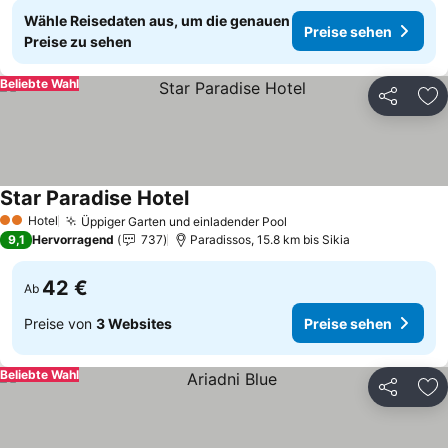
Wähle Reisedaten aus, um die genauen
Preise sehen
Preise zu sehen
Beliebte Wahl
Teilen
Zu
Star Paradise Hotel
Hotel
Üppiger Garten und einladender Pool
2 Sterne
9,1
Hervorragend
737
Paradissos, 15.8 km bis Sikia
42 €
Ab
Preise von
3 Websites
Preise sehen
Beliebte Wahl
Teilen
Zu