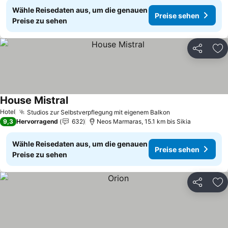
Wähle Reisedaten aus, um die genauen
Preise sehen
Preise zu sehen
Teilen
Zu
House Mistral
Hotel
Studios zur Selbstverpflegung mit eigenem Balkon
9,3
Hervorragend
632
Neos Marmaras, 15.1 km bis Sikia
Wähle Reisedaten aus, um die genauen
Preise sehen
Preise zu sehen
Teilen
Zu