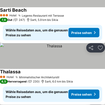
Sarti Beach
Hotel
Legeres Restaurant mit Terrasse
3 Sterne
7,8
Gut
247
Sarti, 5.9 km bis Sikia
Wähle Reisedaten aus, um die genauen
Preise sehen
Preise zu sehen
Teilen
Zu
Thalassa
Hotel
Minimalistischer Architekturstil
2 Sterne
8,5
Hervorragend
230
Sarti, 6.0 km bis Sikia
Wähle Reisedaten aus, um die genauen
Preise sehen
Preise zu sehen