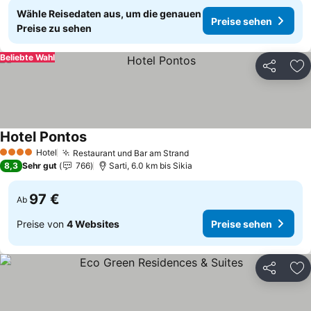
Wähle Reisedaten aus, um die genauen
Preise sehen
Preise zu sehen
Beliebte Wahl
Teilen
Zu
Hotel Pontos
Hotel
Restaurant und Bar am Strand
4 Sterne
8,3
Sehr gut
766
Sarti, 6.0 km bis Sikia
97 €
Ab
Preise von
4 Websites
Preise sehen
Teilen
Zu