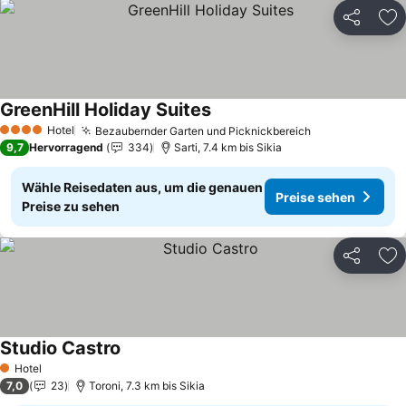
Teilen
Zu
GreenHill Holiday Suites
Hotel
Bezaubernder Garten und Picknickbereich
4 Sterne
9,7
Hervorragend
334
Sarti, 7.4 km bis Sikia
Wähle Reisedaten aus, um die genauen
Preise sehen
Preise zu sehen
Teilen
Zu
Studio Castro
Hotel
1 Sterne
7,0
23
Toroni, 7.3 km bis Sikia