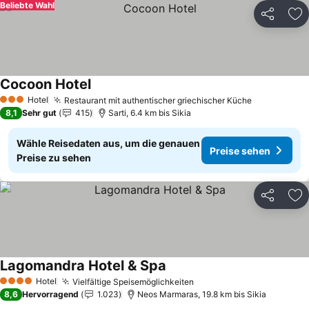
Beliebte Wahl
Teilen
Zu
Cocoon Hotel
Hotel
Restaurant mit authentischer griechischer Küche
3 Sterne
8,1
Sehr gut
415
Sarti, 6.4 km bis Sikia
Wähle Reisedaten aus, um die genauen
Preise sehen
Preise zu sehen
Teilen
Zu
Lagomandra Hotel & Spa
Hotel
Vielfältige Speisemöglichkeiten
4 Sterne
8,6
Hervorragend
1.023
Neos Marmaras, 19.8 km bis Sikia