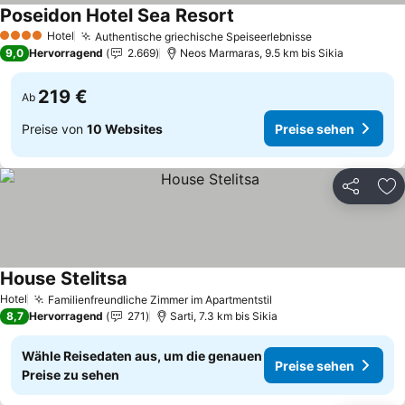
Poseidon Hotel Sea Resort
Hotel
Authentische griechische Speiseerlebnisse
4 Sterne
9,0
Hervorragend
2.669
Neos Marmaras, 9.5 km bis Sikia
219 €
Ab
Preise von
10 Websites
Preise sehen
Teilen
Zu
House Stelitsa
Hotel
Familienfreundliche Zimmer im Apartmentstil
8,7
Hervorragend
271
Sarti, 7.3 km bis Sikia
Wähle Reisedaten aus, um die genauen
Preise sehen
Preise zu sehen