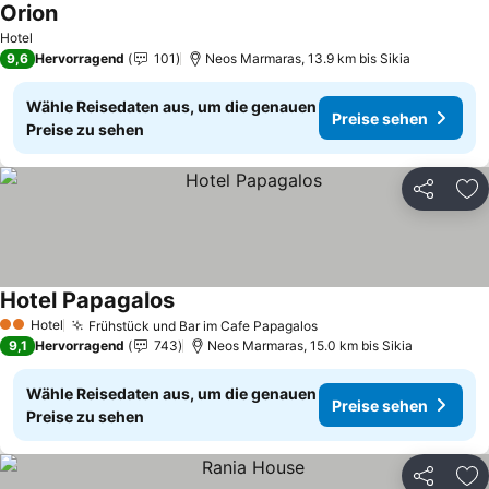
Orion
Hotel
9,6
Hervorragend
101
Neos Marmaras, 13.9 km bis Sikia
Wähle Reisedaten aus, um die genauen
Preise sehen
Preise zu sehen
Teilen
Zu
Hotel Papagalos
Hotel
Frühstück und Bar im Cafe Papagalos
2 Sterne
9,1
Hervorragend
743
Neos Marmaras, 15.0 km bis Sikia
Wähle Reisedaten aus, um die genauen
Preise sehen
Preise zu sehen
Teilen
Zu