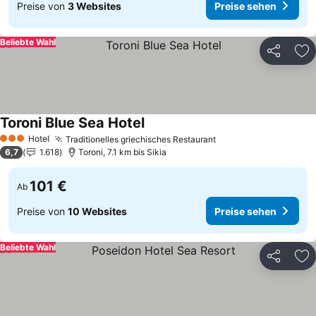
Preise von
3 Websites
Preise sehen
Beliebte Wahl
Teilen
Zu
Toroni Blue Sea Hotel
Hotel
Traditionelles griechisches Restaurant
3 Sterne
6,7
1.618
Toroni, 7.1 km bis Sikia
101 €
Ab
Preise von
10 Websites
Preise sehen
Beliebte Wahl
Teilen
Zu