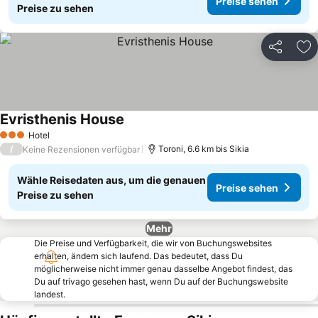
Preise sehen
Preise zu sehen
Teilen
Zu
Evristhenis House
Hotel
3 Sterne
/
Toroni, 6.6 km bis Sikia
Keine Rezensionen verfügbar
Wähle Reisedaten aus, um die genauen
Preise sehen
Preise zu sehen
Mehr
Die Preise und Verfügbarkeit, die wir von Buchungswebsites
erhalten, ändern sich laufend. Das bedeutet, dass Du
möglicherweise nicht immer genau dasselbe Angebot findest, das
Du auf trivago gesehen hast, wenn Du auf der Buchungswebsite
landest.