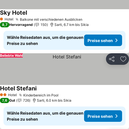
Sky Hotel
Hotel
Balkone mit verschiedenen Ausblicken
1 Sterne
8,7
Hervorragend
150
Sarti, 6.7 km bis Sikia
Wähle Reisedaten aus, um die genauen
Preise sehen
Preise zu sehen
Beliebte Wahl
Teilen
Zu
Hotel Stefani
Hotel
Kinderbereich im Pool
2 Sterne
7,6
Gut
726
Sarti, 6.0 km bis Sikia
Wähle Reisedaten aus, um die genauen
Preise sehen
Preise zu sehen