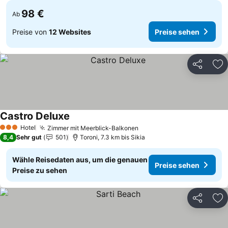
98 €
Ab
Preise von
12 Websites
Preise sehen
Teilen
Zu
Castro Deluxe
Hotel
Zimmer mit Meerblick-Balkonen
3 Sterne
8,4
Sehr gut
501
Toroni, 7.3 km bis Sikia
Wähle Reisedaten aus, um die genauen
Preise sehen
Preise zu sehen
Teilen
Zu