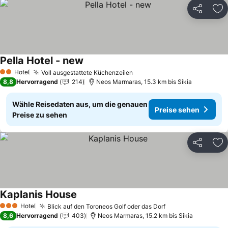
Teilen
Zu
Pella Hotel - new
Hotel
Voll ausgestattete Küchenzeilen
2 Sterne
8,8
Hervorragend
214
Neos Marmaras, 15.3 km bis Sikia
Wähle Reisedaten aus, um die genauen
Preise sehen
Preise zu sehen
Teilen
Zu
Kaplanis House
Hotel
Blick auf den Toroneos Golf oder das Dorf
3 Sterne
8,6
Hervorragend
403
Neos Marmaras, 15.2 km bis Sikia