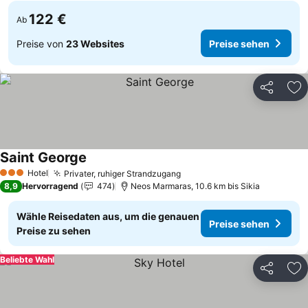
122 €
Ab
Preise von
23 Websites
Preise sehen
Teilen
Zu
Saint George
Hotel
Privater, ruhiger Strandzugang
3 Sterne
8,9
Hervorragend
474
Neos Marmaras, 10.6 km bis Sikia
Wähle Reisedaten aus, um die genauen
Preise sehen
Preise zu sehen
Beliebte Wahl
Teilen
Zu