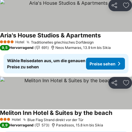
Teilen
Zu
Aria's House Studios & Apartments
Hotel
Traditionelles griechisches Dorfdesign
4 Sterne
9,5
Hervorragend
691
Neos Marmaras, 13.9 km bis Sikia
Wähle Reisedaten aus, um die genauen
Preise sehen
Preise zu sehen
Teilen
Zu
Meliton Inn Hotel & Suites by the beach
Hotel
Blue Flag Strand direkt vor der Tür
3 Sterne
8,9
Hervorragend
573
Paradissos, 15.8 km bis Sikia