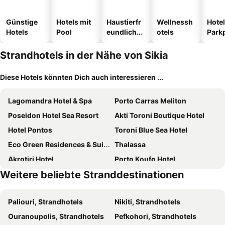
Günstige
Hotels mit
Haustierfr
Wellnessh
Hotel
Hotels
Pool
eundliche
otels
Park
Hotels
Strandhotels in der Nähe von Sikia
Diese Hotels könnten Dich auch interessieren ...
Lagomandra Hotel & Spa
Porto Carras Meliton
Poseidon Hotel Sea Resort
Akti Toroni Boutique Hotel
Hotel Pontos
Toroni Blue Sea Hotel
Eco Green Residences & Suites
Thalassa
Akrotiri Hotel
Porto Koufo Hotel
Weitere beliebte Stranddestinationen
Aria Seaside Retreat - ex. Regos Resort Hotel
Saint George
Star Paradise Hotel
Hotel Stefani
Paliouri, Strandhotels
Nikiti, Strandhotels
House Stelitsa
Aria's House Studios & Apartments
Ouranoupolis, Strandhotels
Pefkohori, Strandhotels
Hotel Papagalos
GreenHill Holiday Suites