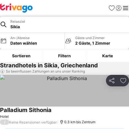
Favoriten
Einlog
Me
Reiseziel
Sikia
An-/Abreise
Gäste und Zimmer
Daten wählen
2 Gäste, 1 Zimmer
Sortieren
Filtern
Karte
Strandhotels in Sikia, Griechenland
So beeinflussen Zahlungen an uns unser Ranking
Teilen
Zu
Palladium Sithonia
Hotel
/
0.3 km bis Zentrum
Keine Rezensionen verfügbar