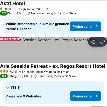
Astri Hotel
Hotel
Design im Santorini-Stil
1 Sterne
7,7
Gut
540
Neos Marmaras, 14.8 km bis Sikia
Wähle Reisedaten aus, um die genauen
Preise sehen
Preise zu sehen
Beliebte Wahl
Teilen
Zu
Aria Seaside Retreat - ex. Regos Resort Hotel
Hotel
Entspannung im Whirlpool im Freien
3 Sterne
8,1
Sehr gut
685
Paradissos, 15.8 km bis Sikia
70 €
Ab
Preise von
9 Websites
Preise sehen