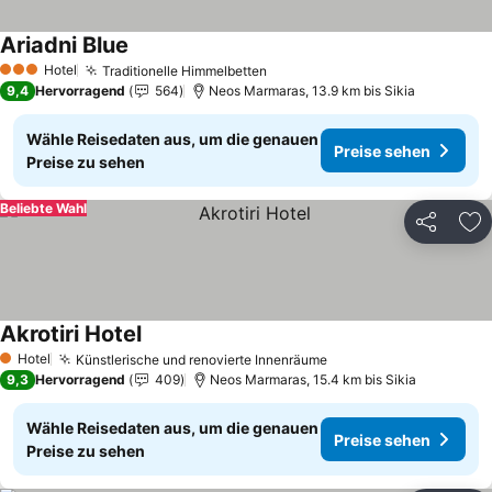
Ariadni Blue
Hotel
Traditionelle Himmelbetten
3 Sterne
9,4
Hervorragend
564
Neos Marmaras, 13.9 km bis Sikia
Wähle Reisedaten aus, um die genauen
Preise sehen
Preise zu sehen
Beliebte Wahl
Teilen
Zu
Akrotiri Hotel
Hotel
Künstlerische und renovierte Innenräume
1 Sterne
9,3
Hervorragend
409
Neos Marmaras, 15.4 km bis Sikia
Wähle Reisedaten aus, um die genauen
Preise sehen
Preise zu sehen