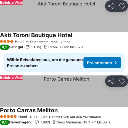
Beliebte Wahl
Teilen
Zu
Akti Toroni Boutique Hotel
Hotel
Strandrestaurant Likithos
4 Sterne
8,2
Sehr gut
1.435
Toroni, 7.1 km bis Sikia
Wähle Reisedaten aus, um die genauen
Preise sehen
Preise zu sehen
Beliebte Wahl
Teilen
Zu
Porto Carras Meliton
Hotel
Kai Sushi Bar mit Blick auf den Yachthafen
5 Sterne
8,5
Hervorragend
7.992
Neos Marmaras, 13.4 km bis Sikia