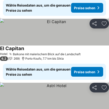
Wähle Reisedaten aus, um die genauen
Preise sehen
Preise zu sehen
Teilen
Zu
El Capitan
Hotel
Balkone mit malerischem Blick auf die Landschaft
6,2
269
Porto Koufo, 7.7 km bis Sikia
Wähle Reisedaten aus, um die genauen
Preise sehen
Preise zu sehen
Teilen
Zu