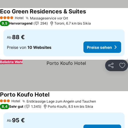
Eco Green Residences & Suites
Hotel
Massageservice vor Ort
4 Sterne
9,5
Hervorragend
294
Toroni, 6.7 km bis Sikia
88 €
Ab
Preise von
10 Websites
Preise sehen
Beliebte Wahl
Teilen
Zu
Porto Koufo Hotel
Hotel
Erstklassige Lage zum Angeln und Tauchen
3 Sterne
8,4
Sehr gut
1.345
Porto Koufo, 8.5 km bis Sikia
95 €
Ab