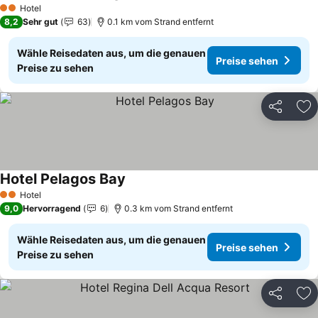
Preise sehen
Hotel
2 Sterne
8,2
Sehr gut
63
0.1 km vom Strand entfernt
Wähle Reisedaten aus, um die genauen
Preise sehen
Preise zu sehen
Teilen
Zu
Hotel Pelagos Bay
Preise sehen
Hotel
2 Sterne
9,0
Hervorragend
6
0.3 km vom Strand entfernt
Wähle Reisedaten aus, um die genauen
Preise sehen
Preise zu sehen
Teilen
Zu