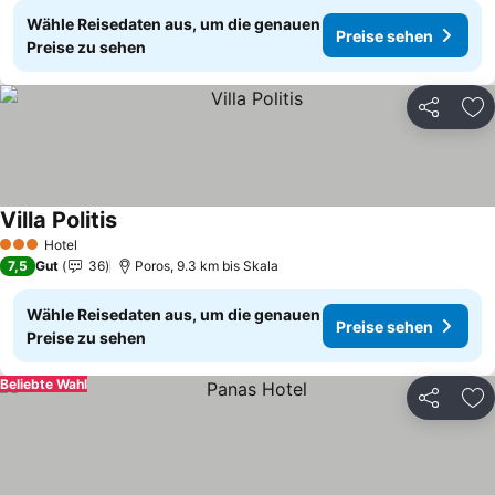
Wähle Reisedaten aus, um die genauen
Preise sehen
Preise zu sehen
Teilen
Zu
Villa Politis
Preise sehen
Hotel
3 Sterne
7,5
Gut
36
Poros, 9.3 km bis Skala
Wähle Reisedaten aus, um die genauen
Preise sehen
Preise zu sehen
Beliebte Wahl
Teilen
Zu