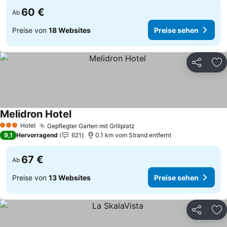
60 €
Ab
Preise von
18 Websites
Preise sehen
Teilen
Zu
Melidron Hotel
Preise sehen
Hotel
Gepflegter Garten mit Grillplatz
Preise sehen
3 Sterne
9,1
Hervorragend
621
0.1 km vom Strand entfernt
67 €
Ab
Preise von
13 Websites
Preise sehen
Teilen
Zu