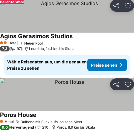
Beliebte Wahl
Teilen
Zu
Agios Gerasimos Studios
Preise sehen
Hotel
Neuer Pool
Preise sehen
2 Sterne
7,3
97
Lourdata, 14.1 km bis Skala
Wähle Reisedaten aus, um die genauen
Preise sehen
Preise zu sehen
Teilen
Zu
Poros House
Preise sehen
Hotel
Balkone mit Blick aufs Ionische Meer
Preise sehen
1 Sterne
9,0
Hervorragend
210
Poros, 8.9 km bis Skala