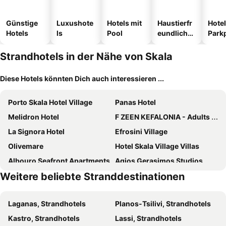
Günstige
Luxushote
Hotels mit
Haustierfr
Hotel
Hotels
ls
Pool
eundliche
Park
Hotels
Strandhotels in der Nähe von Skala
Diese Hotels könnten Dich auch interessieren ...
Porto Skala Hotel Village
Panas Hotel
Melidron Hotel
F ZEEN KEFALONIA - Adults Only
La Signora Hotel
Efrosini Village
Olivemare
Hotel Skala Village Villas
Albouro Seafront Apartments
Agios Gerasimos Studios
Weitere beliebte Stranddestinationen
La SkalaVista
Pelagos Apartments
Riviera Hotel
Lygies Studios
Laganas, Strandhotels
Planos-Tsilivi, Strandhotels
Poros House
Michaela Loft
Kastro, Strandhotels
Lassi, Strandhotels
Hotel Pelagos Bay
9 Muses