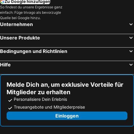
Xirokastelo, Strandhotels
Spartia, Strandhotels
Zu Google hinzufügen
So findest du unsere Ergebnisse ganz
Minia, Strandhotels
Lithakia, Strandhotels
einfach: Füge trivago als bevorzugte
Agios Nikolaos, Strandhotels
Kyllini, Strandhotels
Quelle bei Google hinzu.
Unternehmen
Vlachata, Strandhotels
Razata, Strandhotels
Vathi, Strandhotels
Vartholomio, Strandhotels
Unsere Produkte
Bedingungen und Richtlinien
Hilfe
Melde Dich an, um exklusive Vorteile für
Mitglieder zu erhalten
Personalisiere Dein Erlebnis
Treueangebote und Mitgliederpreise
Einloggen