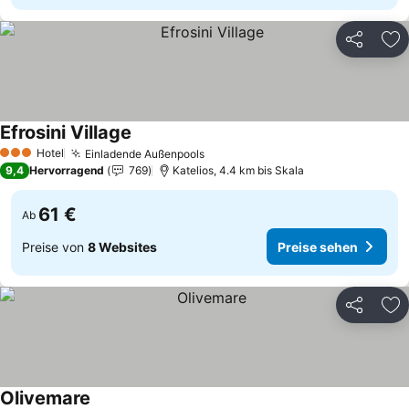
Teilen
Zu
Efrosini Village
Preise sehen
Hotel
Einladende Außenpools
Preise sehen
3 Sterne
9,4
Hervorragend
769
Katelios, 4.4 km bis Skala
61 €
Ab
Preise von
8 Websites
Preise sehen
Teilen
Zu
Olivemare
Preise sehen