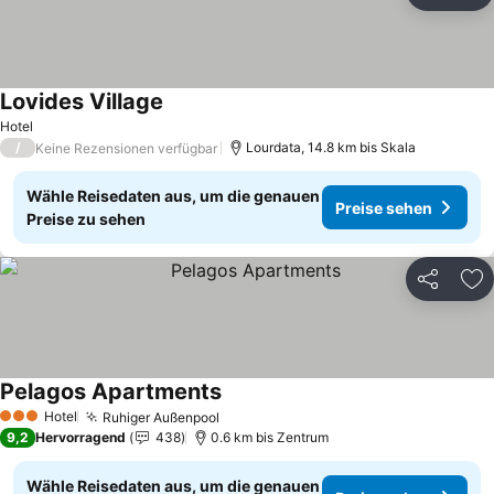
Zu
Lovides Village
Preise sehen
Hotel
/
Lourdata, 14.8 km bis Skala
Keine Rezensionen verfügbar
Wähle Reisedaten aus, um die genauen
Preise sehen
Preise zu sehen
Teilen
Zu
Pelagos Apartments
Preise sehen
Hotel
Ruhiger Außenpool
Preise sehen
3 Sterne
9,2
Hervorragend
438
0.6 km bis Zentrum
Wähle Reisedaten aus, um die genauen