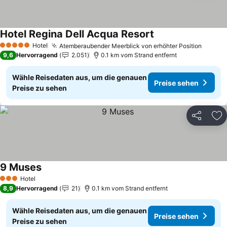
Hotel Regina Dell Acqua Resort
Preise sehen
Hotel
Atemberaubender Meerblick von erhöhter Position
Preise
5 Sterne
9,6
Hervorragend
2.051
0.1 km vom Strand entfernt
Wähle Reisedaten aus, um die genauen
Preise sehen
Preise zu sehen
Teilen
Zu
9 Muses
Preise sehen
Hotel
3 Sterne
8,9
Hervorragend
21
0.1 km vom Strand entfernt
Wähle Reisedaten aus, um die genauen
Preise sehen
Preise zu sehen