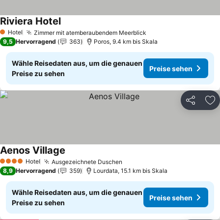
Riviera Hotel
Preise sehen
Hotel
Zimmer mit atemberaubendem Meerblick
Preise sehen
1 Sterne
9,5
Hervorragend
363
Poros, 9.4 km bis Skala
Wähle Reisedaten aus, um die genauen
Preise sehen
Preise zu sehen
Teilen
Zu
Aenos Village
Preise sehen
Hotel
Ausgezeichnete Duschen
Preise sehen
4 Sterne
8,9
Hervorragend
359
Lourdata, 15.1 km bis Skala
Wähle Reisedaten aus, um die genauen
Preise sehen
Preise zu sehen