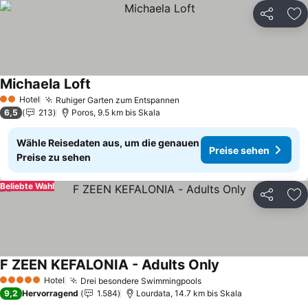
Teilen
Zu
Michaela Loft
Preise sehen
Hotel
Ruhiger Garten zum Entspannen
Preise sehen
2 Sterne
6,5
213
Poros, 9.5 km bis Skala
Wähle Reisedaten aus, um die genauen
Preise sehen
Preise zu sehen
Beliebte Wahl
Teilen
Zu
F ZEEN KEFALONIA - Adults Only
Preise sehen
Hotel
Drei besondere Swimmingpools
Preise sehen
5 Sterne
9,2
Hervorragend
1.584
Lourdata, 14.7 km bis Skala