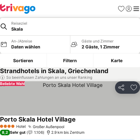
Favoriten
Einlog
Me
Reiseziel
Skala
An-/Abreise
Gäste und Zimmer
Daten wählen
2 Gäste, 1 Zimmer
Sortieren
Filtern
Karte
Strandhotels in Skala, Griechenland
So beeinflussen Zahlungen an uns unser Ranking
Beliebte Wahl
Teilen
Zu
Porto Skala Hotel Village
Preise sehen
Hotel
Großer Außenpool
Preise sehen
4 Sterne
8,2
Sehr gut
1.106
2.9 km bis Zentrum