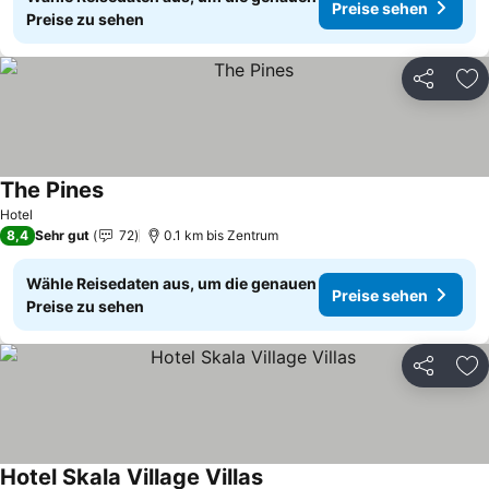
Preise sehen
Preise zu sehen
Teilen
Zu
The Pines
Preise sehen
Hotel
8,4
Sehr gut
72
0.1 km bis Zentrum
Wähle Reisedaten aus, um die genauen
Preise sehen
Preise zu sehen
Teilen
Zu
Hotel Skala Village Villas