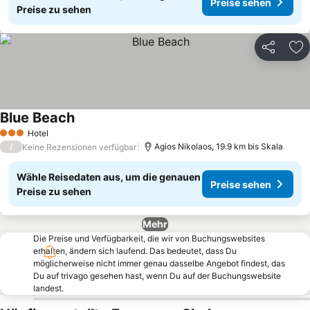
Preise sehen
Preise zu sehen
Teilen
Zu
Blue Beach
Preise sehen
Hotel
3 Sterne
/
Agios Nikolaos, 19.9 km bis Skala
Keine Rezensionen verfügbar
Wähle Reisedaten aus, um die genauen
Preise sehen
Preise zu sehen
Mehr
Die Preise und Verfügbarkeit, die wir von Buchungswebsites
erhalten, ändern sich laufend. Das bedeutet, dass Du
möglicherweise nicht immer genau dasselbe Angebot findest, das
Du auf trivago gesehen hast, wenn Du auf der Buchungswebsite
landest.