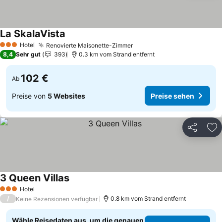
La SkalaVista
Preise sehen
Hotel
Renovierte Maisonette-Zimmer
Preise sehen
3 Sterne
8,4
Sehr gut
393
0.3 km vom Strand entfernt
102 €
Ab
Preise von
5 Websites
Preise sehen
Teilen
Zu
3 Queen Villas
Preise sehen
Hotel
3 Sterne
/
0.8 km vom Strand entfernt
Keine Rezensionen verfügbar
Wähle Reisedaten aus, um die genauen