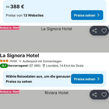
388 €
Ab
Preise von
13 Websites
Preise sehen
Beliebte Wahl
Teilen
Zu
La Signora Hotel
Preise sehen
Hotel
Außenpool mit Sonnenliegen
Preise sehen
3 Sterne
9,1
Hervorragend
685
Lourdata, 14.8 km bis Skala
Wähle Reisedaten aus, um die genauen
Preise sehen
Preise zu sehen
Beliebte Wahl
Teilen
Zu