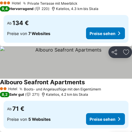
Hotel
Private Terrasse mit Meerblick
Preise sehen
3 Sterne
9,4
Hervorragend
220
Katelios, 4.3 km bis Skala
134 €
Ab
Preise von
7 Websites
Preise sehen
Teilen
Zu
Albouro Seafront Apartments
Preise sehen
Hotel
Boots- und Angelausflüge mit den Eigentümern
Preise sehen
2 Sterne
8,2
Sehr gut
271
Katelios, 4.2 km bis Skala
71 €
Ab
Preise von
5 Websites
Preise sehen