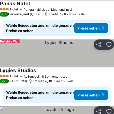
Panas Hotel
Preise sehen
Hotel
Panoramablick auf Meer und Insel
Preise sehen
3 Sterne
9,3
Hervorragend
770
Spartia, 19.8 km bis Skala
Wähle Reisedaten aus, um die genauen
Preise sehen
Preise zu sehen
Beliebte Wahl
Teilen
Zu
Lygies Studios
Preise sehen
Hotel
Außenpool mit Sonnenterrasse
Preise sehen
3 Sterne
7,6
Gut
293
Trapezaki, 18.0 km bis Skala
Wähle Reisedaten aus, um die genauen
Preise sehen
Preise zu sehen
Teilen