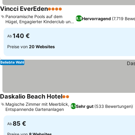
Vincci EverEden
4 Sterne
Panoramische Pools auf dem
Hervorragend
(7.719 Bew
8,9
Hügel, Engagierter Kinderclub und
Spielbereich
140 €
Ab
Preise von
20 Websites
Beliebte Wahl
Daskalio Beach Hotel
2 Sterne
Magische Zimmer mit Meerblick,
Sehr gut
(533 Bewertungen)
8,1
Entspannende Gartenanlagen
85 €
Ab
Preise von
8 Websites