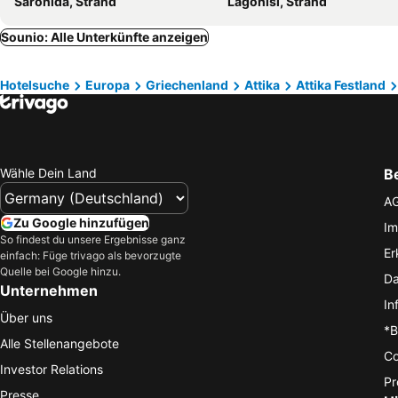
Saronida, Strand
Lagonisi, Strand
Sounio: Alle Unterkünfte anzeigen
Hotelsuche
Europa
Griechenland
Attika
Attika Festland
Wähle Dein Land
B
A
Zu Google hinzufügen
Im
So findest du unsere Ergebnisse ganz
Er
einfach: Füge trivago als bevorzugte
Quelle bei Google hinzu.
Da
Unternehmen
In
Über uns
*B
Alle Stellenangebote
Co
Investor Relations
Pr
Presse