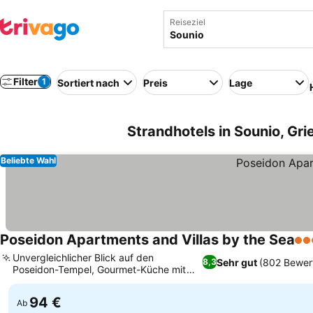
Reiseziel
Filter
1
Sortiert nach
Preis
Lage
Strandhotels in Sounio, Gr
Beliebte Wahl
Poseidon Apartments and Villas by the Sea
3 S
Unvergleichlicher Blick auf den
Sehr gut
(802 Bewer
8,3
Poseidon-Tempel, Gourmet-Küche mit
Gartenprodukten
94 €
Ab