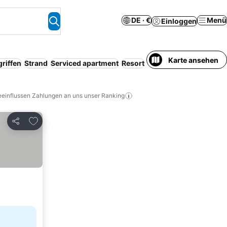
DE · €
Menü
Einloggen
Karte ansehen
riffen
Strand
Serviced apartment
Resort
Familien
Klimaanlage
eeinflussen Zahlungen an uns unser Ranking
Zu Favoriten hinzufügen
Teilen