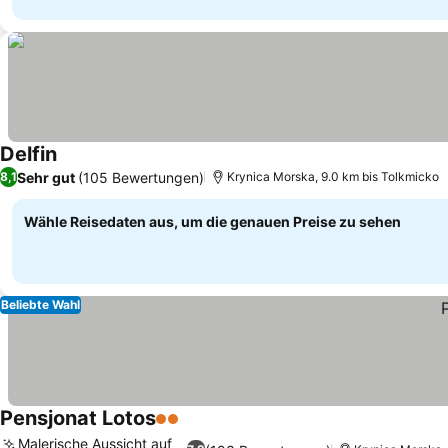
Delfin
Sehr gut
(105 Bewertungen)
8,1
Krynica Morska, 9.0 km bis Tolkmicko
Wähle Reisedaten aus, um die genauen Preise zu sehen
Beliebte Wahl
Pensjonat Lotos
2 Sterne
Malerische Aussicht auf