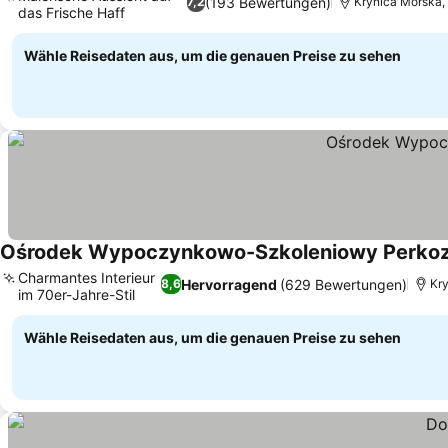
(193 Bewertungen)
7,2
Krynica Morska,
das Frische Haff
Wähle Reisedaten aus, um die genauen Preise zu sehen
Ośrodek Wypoczynkowo-Szkoleniowy Perko
Charmantes Interieur
Hervorragend
(629 Bewertungen)
8,6
Kry
im 70er-Jahre-Stil
Wähle Reisedaten aus, um die genauen Preise zu sehen