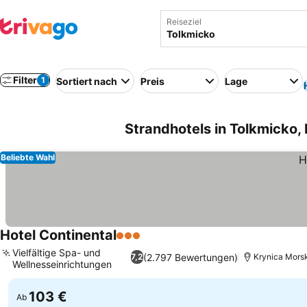
Reiseziel
Filter
1
Sortiert nach
Preis
Lage
Strandhotels in Tolkmicko,
Beliebte Wahl
Hotel Continental
3 Sterne
Vielfältige Spa- und
(2.797 Bewertungen)
7,2
Krynica Morsk
Wellnesseinrichtungen
103 €
Ab