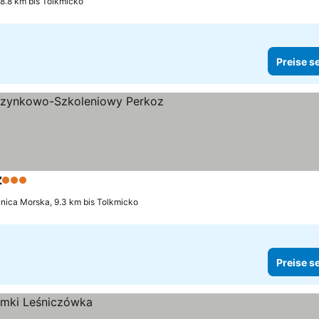
 8.8 km bis Tolkmicko
Preise s
z
3 Sterne
nica Morska, 9.3 km bis Tolkmicko
Preise s