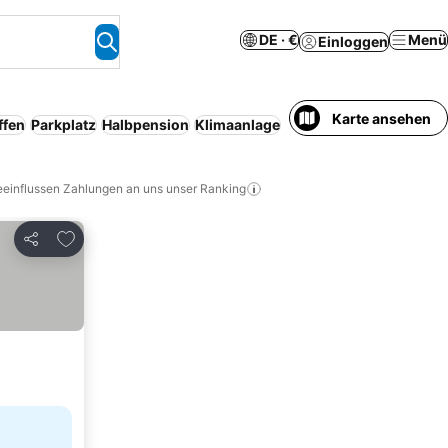
DE · €
Menü
Einloggen
Karte ansehen
ffen
Parkplatz
Halbpension
Klimaanlage
eeinflussen Zahlungen an uns unser Ranking
Zu Favoriten hinzufügen
Teilen