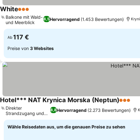
White
3 Sterne
Balkone mit Wald-
Hervorragend
(1.453 Bewertungen)
8,5
Kryni
und Meerblick
117 €
Ab
Preise von
3 Websites
Hotel*** NAT Krynica Morska (Neptun)
3 Sterne
Direkter
Hervorragend
(2.273 Bewertungen)
8,8
K
Strandzugang und
Ausstattung
Wähle Reisedaten aus, um die genauen Preise zu sehen