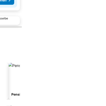
ehen
sselbe
Pension
Aparthotel