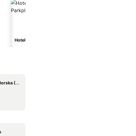
Hotels mit Parkplatz
 (Neptun)
s