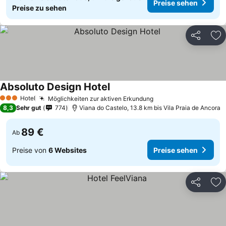
Preise sehen
Preise zu sehen
Teilen
Zu
Absoluto Design Hotel
Hotel
Möglichkeiten zur aktiven Erkundung
3 Sterne
8,3
Sehr gut
774
Viana do Castelo, 13.8 km bis Vila Praia de Ancora
89 €
Ab
Preise von
6 Websites
Preise sehen
Teilen
Zu