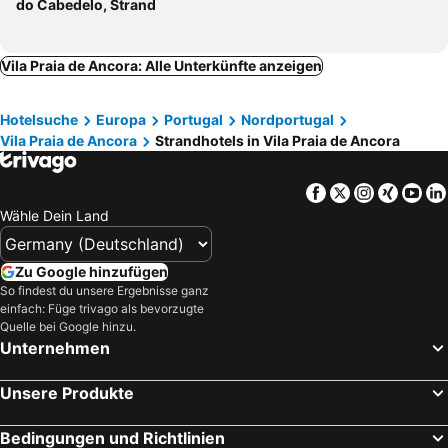
do Cabedelo, Strand
Vila Nova de Cerveira, Strandhotels
Vila Praia de Ancora: Alle Unterkünfte anzeigen
Hotelsuche
Europa
Portugal
Nordportugal
Vila Praia de Ancora
Strandhotels in Vila Praia de Ancora
Facebook
Twitter
Instagra
Xing
Yo
Wähle Dein Land
Zu Google hinzufügen
So findest du unsere Ergebnisse ganz
einfach: Füge trivago als bevorzugte
Quelle bei Google hinzu.
Unternehmen
Unsere Produkte
Bedingungen und Richtlinien