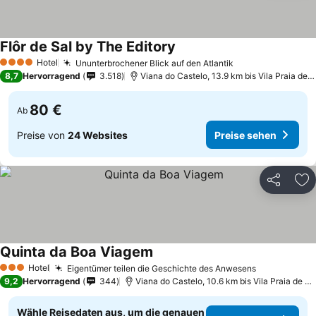
Flôr de Sal by The Editory
Hotel
Ununterbrochener Blick auf den Atlantik
4 Sterne
8,7
Hervorragend
3.518
Viana do Castelo, 13.9 km bis Vila Praia de Ancora
80 €
Ab
Preise von
24 Websites
Preise sehen
Teilen
Zu
Quinta da Boa Viagem
Hotel
Eigentümer teilen die Geschichte des Anwesens
3 Sterne
9,2
Hervorragend
344
Viana do Castelo, 10.6 km bis Vila Praia de Ancora
Wähle Reisedaten aus, um die genauen