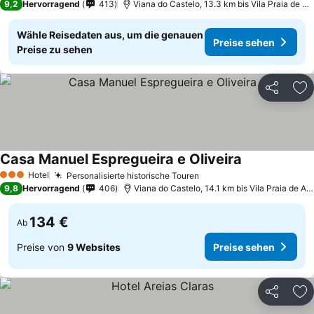
9,2
Hervorragend
413
Viana do Castelo, 13.3 km bis Vila Praia de Ancora
Wähle Reisedaten aus, um die genauen
Preise sehen
Preise zu sehen
Teilen
Zu
Casa Manuel Espregueira e Oliveira
Hotel
Personalisierte historische Touren
3 Sterne
9,8
Hervorragend
406
Viana do Castelo, 14.1 km bis Vila Praia de Ancora
134 €
Ab
Preise von
9 Websites
Preise sehen
Teilen
Zu