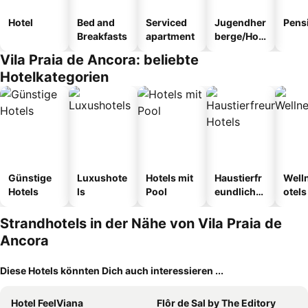
Hotel
Bed and
Serviced
Jugendher
Pens
Breakfasts
apartment
berge/Hos
tel
Vila Praia de Ancora: beliebte
Hotelkategorien
Günstige
Luxushote
Hotels mit
Haustierfr
Well
Hotels
ls
Pool
eundliche
otels
Hotels
Strandhotels in der Nähe von Vila Praia de
Ancora
Diese Hotels könnten Dich auch interessieren ...
Hotel FeelViana
Flôr de Sal by The Editory