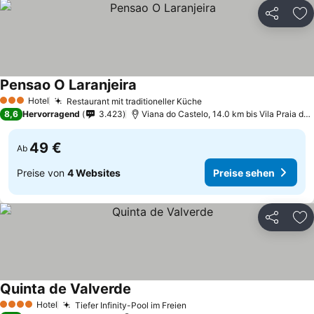
Teilen
Zu
Pensao O Laranjeira
Hotel
Restaurant mit traditioneller Küche
3 Sterne
8,6
Hervorragend
3.423
Viana do Castelo, 14.0 km bis Vila Praia de Ancora
49 €
Ab
Preise von
4 Websites
Preise sehen
Teilen
Zu
Quinta de Valverde
Hotel
Tiefer Infinity-Pool im Freien
4 Sterne