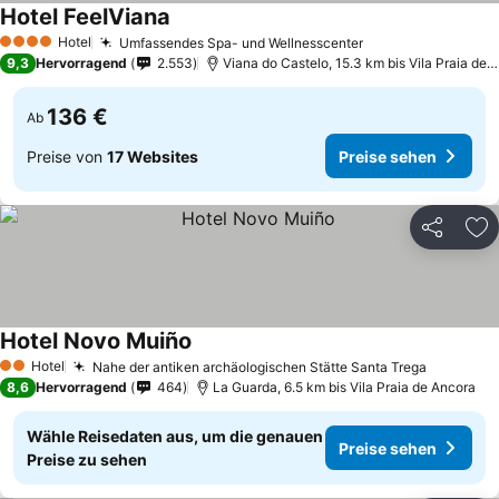
Hotel FeelViana
Hotel
Umfassendes Spa- und Wellnesscenter
4 Sterne
9,3
Hervorragend
2.553
Viana do Castelo, 15.3 km bis Vila Praia de Ancora
136 €
Ab
Preise von
17 Websites
Preise sehen
Teilen
Zu
Hotel Novo Muiño
Hotel
Nahe der antiken archäologischen Stätte Santa Trega
2 Sterne
8,6
Hervorragend
464
La Guarda, 6.5 km bis Vila Praia de Ancora
Wähle Reisedaten aus, um die genauen
Preise sehen
Preise zu sehen