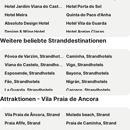
Hotel Jardim Viana do Castelo
Hotel Porta do Sol
Hotel Meira
Quinta do Paco d'Anha
Absoluto Design Hotel
Hotel Vila da Guarda
Design & Wine Hotel
Hotel Areias Claras
Weitere beliebte Stranddestinationen
Hotel Apartamento Marouco
Pensao O Laranjeira
Casa Manuel Espregueira e Oliveira
Quinta de Valverde
Póvoa de Varzim, Strandhotels
Caminha, Strandhotels
Hotel Celta
Abrigo do Portinho
Viana do Castelo, Strandhotels
Vigo, Strandhotels
Trajadinha
Hotel El Molino
Esposende, Strandhotels
Bayona, Strandhotels
Quinta da Boa Viagem
Lélé
Fão, Strandhotels
Nigrán, Strandhotels
Casa D' Joao Enes - Afife Residence
Hotel Novo Muiño
La Guarda, Strandhotels
Carreco, Strandhotels
Attraktionen - Vila Praia de Ancora
Oia, Strandhotels
Terras de Bouro, Strandhotels
Arcos de Valdevez, Strandhotels
Afife, Strandhotels
Vila Praia de Âncora, Strand
Moledo beach, Strand
Braga, Strandhotels
Ponte de Lima, Strandhotels
Praia Afife, Strand
Praia de Caminha, Strand
Tuy, Strandhotels
Gondomar, Strandhotels