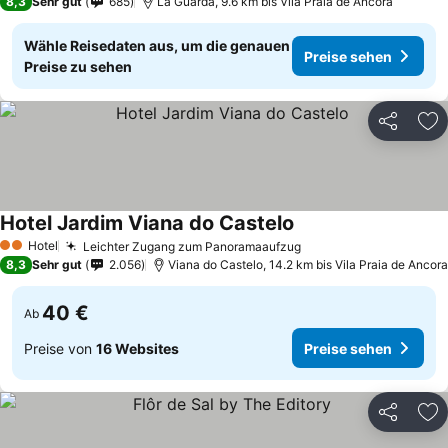
8,3
Sehr gut
685
La Guarda, 9.6 km bis Vila Praia de Ancora
Wähle Reisedaten aus, um die genauen
Preise sehen
Preise zu sehen
Teilen
Zu
Hotel Jardim Viana do Castelo
Hotel
Leichter Zugang zum Panoramaaufzug
2 Sterne
8,3
Sehr gut
2.056
Viana do Castelo, 14.2 km bis Vila Praia de Ancora
40 €
Ab
Preise von
16 Websites
Preise sehen
Teilen
Zu