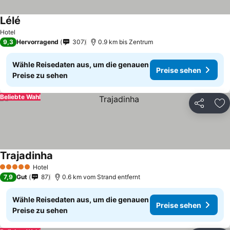
Lélé
Hotel
9,3
Hervorragend
307
0.9 km bis Zentrum
Wähle Reisedaten aus, um die genauen
Preise sehen
Preise zu sehen
Beliebte Wahl
Teilen
Zu
Trajadinha
Hotel
5 Sterne
7,9
Gut
87
0.6 km vom Strand entfernt
Wähle Reisedaten aus, um die genauen
Preise sehen
Preise zu sehen