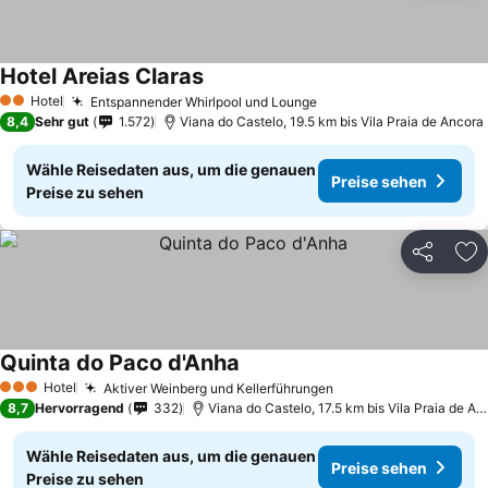
Hotel Areias Claras
Hotel
Entspannender Whirlpool und Lounge
2 Sterne
8,4
Sehr gut
1.572
Viana do Castelo, 19.5 km bis Vila Praia de Ancora
Wähle Reisedaten aus, um die genauen
Preise sehen
Preise zu sehen
Teilen
Zu
Quinta do Paco d'Anha
Hotel
Aktiver Weinberg und Kellerführungen
3 Sterne
8,7
Hervorragend
332
Viana do Castelo, 17.5 km bis Vila Praia de Ancora
Wähle Reisedaten aus, um die genauen
Preise sehen
Preise zu sehen