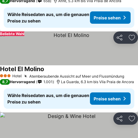
8,7
Hervorragend
658
Afife, 5.3 km bis Vila Praia de Ancora
Wähle Reisedaten aus, um die genauen
Preise sehen
Preise zu sehen
Beliebte Wahl
Teilen
Zu
Hotel El Molino
Hotel
Atemberaubende Aussicht auf Meer und Flussmündung
3 Sterne
8,7
Hervorragend
1.001
La Guarda, 6.3 km bis Vila Praia de Ancora
Wähle Reisedaten aus, um die genauen
Preise sehen
Preise zu sehen
Teilen
Zu