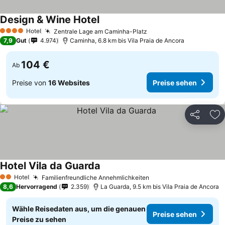
Design & Wine Hotel
Hotel
Zentrale Lage am Caminha-Platz
4 Sterne
7,9
Gut
4.974
Caminha, 6.8 km bis Vila Praia de Ancora
104 €
Ab
Preise von
16 Websites
Preise sehen
Teilen
Zu
Hotel Vila da Guarda
Hotel
Familienfreundliche Annehmlichkeiten
2 Sterne
8,6
Hervorragend
2.359
La Guarda, 9.5 km bis Vila Praia de Ancora
Wähle Reisedaten aus, um die genauen
Preise sehen
Preise zu sehen