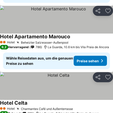
Teilen
Zu
Hotel Apartamento Marouco
Hotel
Beheizter Salzwasser-Außenpool
2 Sterne
9,2
Hervorragend
786
La Guarda, 10.6 km bis Vila Praia de Ancora
Wähle Reisedaten aus, um die genauen
Preise sehen
Preise zu sehen
Teilen
Zu
Hotel Celta
Hotel
Charmantes Café und Außenterrasse
2 Sterne