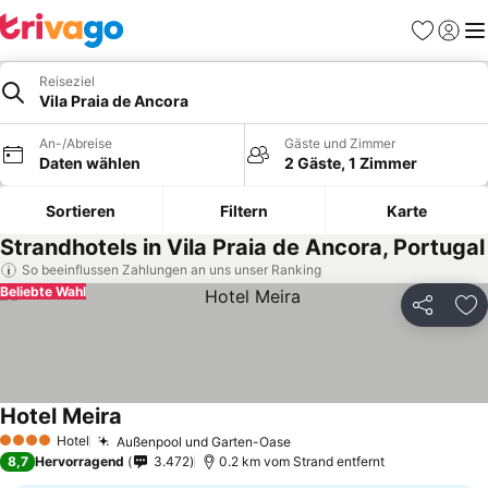
Favoriten
Einlog
Me
Reiseziel
Vila Praia de Ancora
An-/Abreise
Gäste und Zimmer
Daten wählen
2 Gäste, 1 Zimmer
Sortieren
Filtern
Karte
Strandhotels in Vila Praia de Ancora, Portugal
So beeinflussen Zahlungen an uns unser Ranking
Beliebte Wahl
Teilen
Zu
Hotel Meira
Hotel
Außenpool und Garten-Oase
4 Sterne
8,7
Hervorragend
3.472
0.2 km vom Strand entfernt