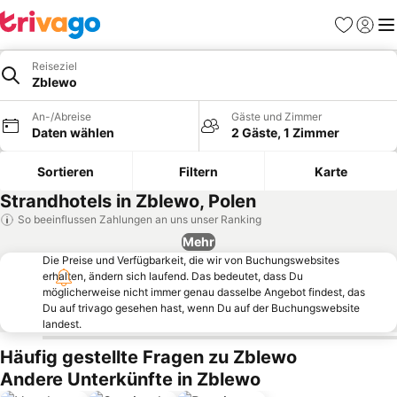
Favoriten
Einlog
Me
Reiseziel
Zblewo
An-/Abreise
Gäste und Zimmer
Daten wählen
2 Gäste, 1 Zimmer
Sortieren
Filtern
Karte
Strandhotels in Zblewo, Polen
So beeinflussen Zahlungen an uns unser Ranking
Mehr
Die Preise und Verfügbarkeit, die wir von Buchungswebsites
erhalten, ändern sich laufend. Das bedeutet, dass Du
möglicherweise nicht immer genau dasselbe Angebot findest, das
Du auf trivago gesehen hast, wenn Du auf der Buchungswebsite
landest.
Häufig gestellte Fragen zu Zblewo
Andere Unterkünfte in Zblewo