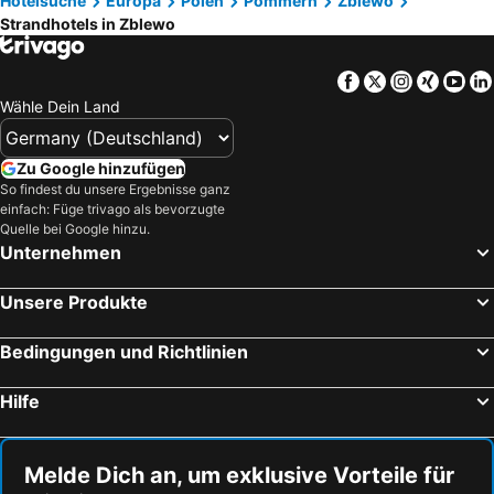
Hotelsuche
Europa
Polen
Pommern
Zblewo
Strandhotels in Zblewo
Facebook
Twitter
Instagra
Xing
Yo
Wähle Dein Land
Zu Google hinzufügen
So findest du unsere Ergebnisse ganz
einfach: Füge trivago als bevorzugte
Quelle bei Google hinzu.
Unternehmen
Unsere Produkte
Bedingungen und Richtlinien
Hilfe
Melde Dich an, um exklusive Vorteile für