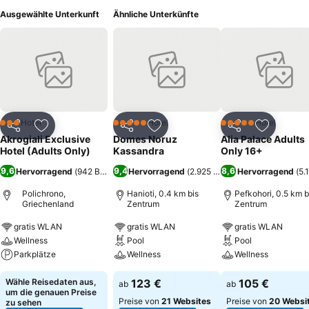
Ausgewählte Unterkunft
Ähnliche Unterkünfte
Hotel
Hotel
Hotel
3 Sterne
5 Sterne
5 Sterne
Teilen
Zu Favoriten hinzufügen
Teilen
Zu Favoriten hinzufügen
Teilen
Zu Favor
Akrogiali Exclusive
Domes Noruz
Alia Palace Adults
Hotel (Adults Only)
Kassandra
Only 16+
9,6
9,4
8,6
Hervorragend
(
942 Bewertungen
Hervorragend
)
(
2.925 Bewertungen
Hervorragend
)
(
5.
Polichrono,
Hanioti, 0.4 km bis
Pefkohori, 0.5 km b
Griechenland
Zentrum
Zentrum
gratis WLAN
gratis WLAN
gratis WLAN
Wellness
Pool
Pool
Parkplätze
Wellness
Wellness
Wähle Reisedaten aus,
123 €
105 €
ab
ab
um die genauen Preise
Preise von
21 Websites
Preise von
20 Websi
zu sehen