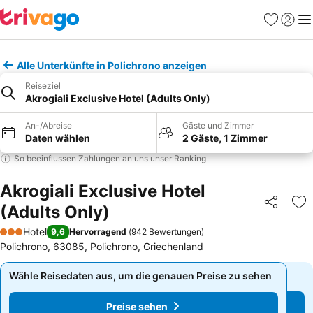
Favoriten
Einlog
Me
Alle Unterkünfte in Polichrono anzeigen
Reiseziel
Akrogiali Exclusive Hotel (Adults Only)
An-/Abreise
Gäste und Zimmer
Daten wählen
2 Gäste, 1 Zimmer
So beeinflussen Zahlungen an uns unser Ranking
Akrogiali Exclusive Hotel
(Adults Only)
Teilen
Zu
Hotel
9,6
Hervorragend
(
942 Bewertungen
)
3 Sterne
Polichrono, 63085, Polichrono, Griechenland
Wähle Reisedaten aus, um die genauen Preise zu sehen
Wähle Reisedaten aus, um die genauen Preise zu sehen
Preise sehen
Preise sehen