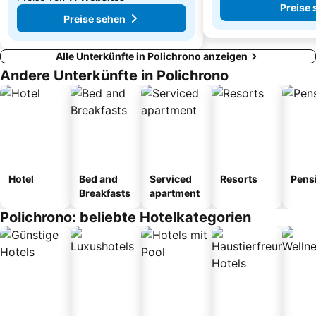
Preise
Preise sehen
Alle Unterkünfte in Polichrono anzeigen
Andere Unterkünfte in Polichrono
Hotel
Bed and
Serviced
Resorts
Pens
Breakfasts
apartment
Polichrono: beliebte Hotelkategorien