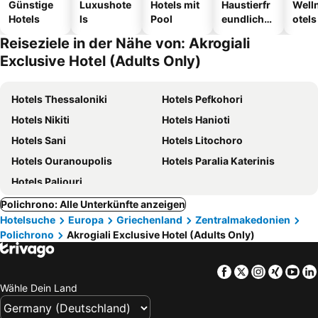
Günstige
Luxushote
Hotels mit
Haustierfr
Well
Hotels
ls
Pool
eundliche
otels
Hotels
Reiseziele in der Nähe von: Akrogiali
Exclusive Hotel (Adults Only)
Hotels Thessaloniki
Hotels Pefkohori
Hotels Nikiti
Hotels Hanioti
Hotels Sani
Hotels Litochoro
Hotels Ouranoupolis
Hotels Paralia Katerinis
Hotels Paliouri
Polichrono: Alle Unterkünfte anzeigen
Hotelsuche
Europa
Griechenland
Zentralmakedonien
Polichrono
Akrogiali Exclusive Hotel (Adults Only)
Facebook
Twitter
Instagra
Xing
Yo
Wähle Dein Land