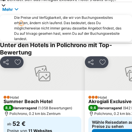
Sani
Fourka
Mehr
Kriopigi
Strand Alikes Ammouliani
Die Preise und Verfügbarkeit, die wir von Buchungswebsites
Nea Fokea beach
Elia 2
erhalten, ändern sich laufend. Das bedeutet, dass Du
Paradisos
Potidea
möglicherweise nicht immer genau dasselbe Angebot findest, das
Du auf trivago gesehen hast, wenn Du auf der Buchungswebsite
Elani
Kalogria Beach
landest.
Unter den Hotels in Polichrono mit Top-
Karagatsia
Livrochio
Bewertung
Zeus
Chanioti 3
Porto Karras 1
Sani Marina
Teilen
Zu Favoriten hinzufügen
Teilen
Zu Favoriten
Panagia Vourvourou
Kavourotripes
Traditional Settlement of Sikia
Develiki
Haniotis Melathron
Loutra
Bousoulas
Marina Porto Carras
Hotel
Hotel
2 Sterne
3 Sterne
Summer Beach Hotel
Akrogiali Exclusive
8,8
9,6
Hervorragend
(
1.058 Bewertungen
)
Hervorragend
(
942 
Polichrono, 0.2 km bis Zentrum
Polichrono, 0.2 km bis
Wähle Reisedaten a
52 €
ab
Preise zu sehen
Preise von
11 Websites