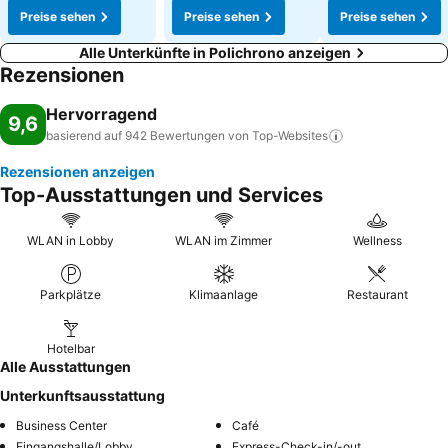
Preise sehen
Preise sehen
Preise sehen
Alle Unterkünfte in Polichrono anzeigen
Rezensionen
Hervorragend
9,6
basierend auf 942 Bewertungen von
Top-Websites
Rezensionen anzeigen
Top-Ausstattungen und Services
WLAN in Lobby
WLAN im Zimmer
Wellness
Parkplätze
Klimaanlage
Restaurant
Hotelbar
Alle Ausstattungen
Unterkunftsausstattung
Business Center
Café
Eingangshalle/Lobby
Express-Check-in/-out