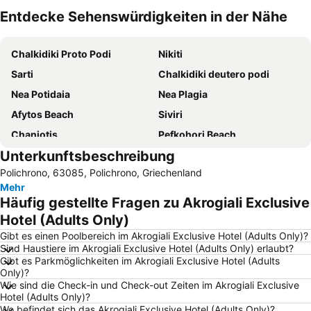
Entdecke Sehenswürdigkeiten in der Nähe
Karte vergrößern
Chalkidiki Proto Podi
Nikiti
Sarti
Chalkidiki deutero podi
Nea Potidaia
Nea Plagia
Afytos Beach
Siviri
Chaniotis
Pefkohori Beach
Unterkunftsbeschreibung
Polychrono beach
Karidi Beach
Polichrono, 63085, Polichrono, Griechenland
Sunshine
Afytos
Mehr
Lagomandra
Neos Marmaras
Häufig gestellte Fragen zu Akrogiali Exclusive
Porto Carras Grand Resort Golf Club
Agios Ioannis
Hotel (Adults Only)
Kallithea
Toroni
Gibt es einen Poolbereich im Akrogiali Exclusive Hotel (Adults Only)?
Sind Haustiere im Akrogiali Exclusive Hotel (Adults Only) erlaubt?
Porto Koufo
Nea Skioni
Gibt es Parkmöglichkeiten im Akrogiali Exclusive Hotel (Adults
Only)?
Possidi
Psakoudia
Wie sind die Check-in und Check-out Zeiten im Akrogiali Exclusive
Gerakini
Strandpromenade
Hotel (Adults Only)?
Wo befindet sich das Akrogiali Exclusive Hotel (Adults Only)?