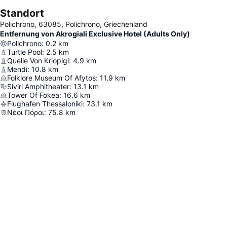
Standort
Polichrono, 63085, Polichrono, Griechenland
Entfernung von Akrogiali Exclusive Hotel (Adults Only)
Polichrono
:
0.2
km
Turtle Pool
:
2.5
km
Quelle Von Kriopigi
:
4.9
km
Mendi
:
10.8
km
Folklore Museum Of Afytos
:
11.9
km
Siviri Amphitheater
:
13.1
km
Tower Of Fokea
:
16.6
km
Flughafen Thessaloniki
:
73.1
km
Νέοι Πόροι
:
75.8
km