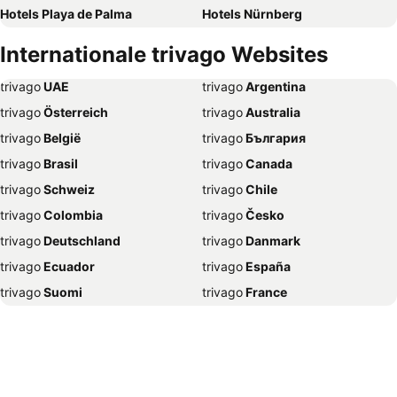
Hotels Playa de Palma
Hotels Nürnberg
Hotels Bremen
Hotels Kopenhagen
Internationale trivago Websites
Hotels Rostock
Hotels Swinemünde
trivago
‏ UAE
trivago
‏ Argentina
Hotels Rom
Hotels New York
trivago
‏ Österreich
trivago
‏ Australia
Hotels Hannover
Hotels Lübeck
trivago
‏ België
trivago
‏ България
Hotels Norderney
Hotels Freiburg
trivago
‏ Brasil
trivago
‏ Canada
Hotels Palma de Mallorca
Hotels Bamberg
trivago
‏ Schweiz
trivago
‏ Chile
Hotels Kiel
Hotels Münster
trivago
‏ Colombia
trivago
‏ Česko
Hotels Cuxhaven
Hotels Binz
trivago
‏ Deutschland
trivago
‏ Danmark
Hotels Potsdam
Hotels Travemünde
trivago
‏ Ecuador
trivago
‏ España
Hotels Heidelberg
Hotels Würzburg
trivago
‏ Suomi
trivago
‏ France
Hotels Salzburg
Hotels Erfurt
trivago
‏ Ελλάδα
trivago
‏ 香港
Hotels Garmisch-Partenkichen
Hotels Sankt Peter-Ording
trivago
‏ Hrvatska
trivago
‏ Magyarország
Hotels Konstanz
Hotels Istanbul
trivago
‏ Indonesia
trivago
‏ Ireland
Hotels Regensburg
Hotels Antalya
trivago
‏ ישראל
trivago
‏ India