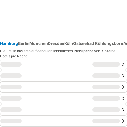
Hamburg
Berlin
München
Dresden
Köln
Ostseebad Kühlungsborn
A
Die Preise basieren auf der durchschnittlichen Preisspanne von 3-Sterne-
Hotels pro Nacht.