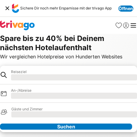
Sichere Dir noch mehr Ersparnisse mit der trivago App
Öffnen
Favoriten
Einlog
Me
Spare bis zu 40% bei Deinem
nächsten Hotelaufenthalt
Wir vergleichen Hotelpreise von Hunderten Websites
Reiseziel
Hotel
Lade Daten
An-/Abreise
Lade Daten
Gäste und Zimmer
Lade Daten
Suchen
Unsere Partner