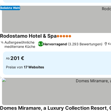
Beliebte Wahl
Rodostamo Hotel & Spa
5 Sterne
Preise sehen
Außergewöhnliche
Hervorragend
(3.293 Bewertungen)
9,3
K
mediterrane Küche
Preise sehen
201 €
Ab
Preise von
17 Websites
Domes Miramare, a Luxury Collection Resort, 