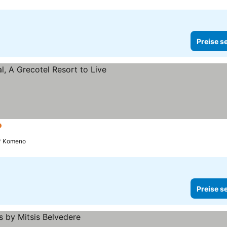
Preise s
e
Preise sehen
Komeno
Preise s