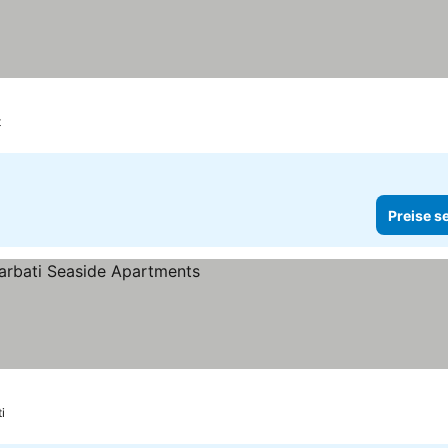
t
Preise s
eise sehen
i