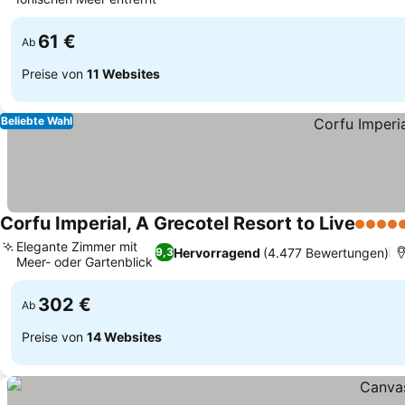
Preise sehen
61 €
Ab
Preise von
11 Websites
Beliebte Wahl
Corfu Imperial, A Grecotel Resort to Live
5 Stern
Elegante Zimmer mit
Hervorragend
(4.477 Bewertungen)
9,3
Meer- oder Gartenblick
Preise sehen
302 €
Ab
Preise von
14 Websites