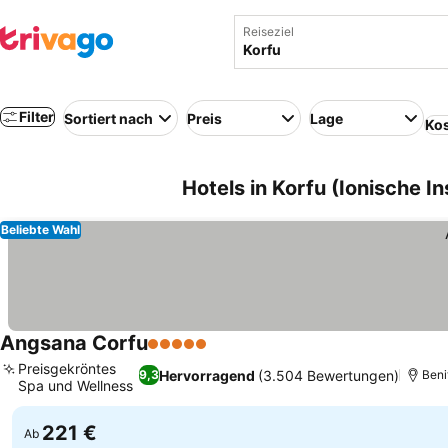
Reiseziel
Filter
Sortiert nach
Preis
Lage
Kos
Hotels in Korfu (Ionische I
Beliebte Wahl
Angsana Corfu
5 Sterne
Preise sehen
Preisgekröntes
Hervorragend
(3.504 Bewertungen)
9,3
Beni
Spa und Wellness
Preise sehen
221 €
Ab