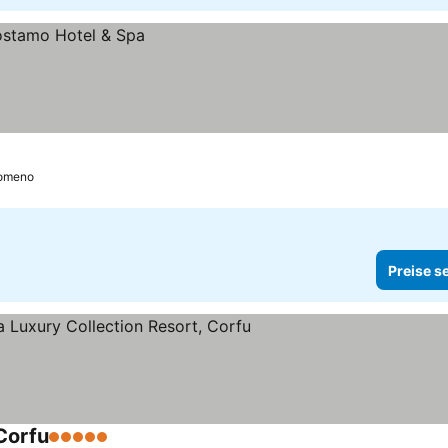
omeno
Preise s
Corfu
5 Sterne
Preise sehen