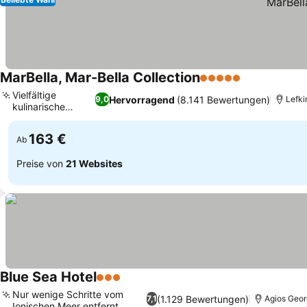
MarBella, Mar-Bella Collection
5 Sterne
Preise sehe
Vielfältige
Hervorragend
(8.141 Bewertungen)
9,0
Lefki
kulinarische
Preise sehen
Erlebnisse
163 €
Ab
Preise von
21 Websites
Blue Sea Hotel
3 Sterne
Preise sehen
Nur wenige Schritte vom
(1.129 Bewertungen)
7,1
Agios Geor
Ionischen Meer entfernt