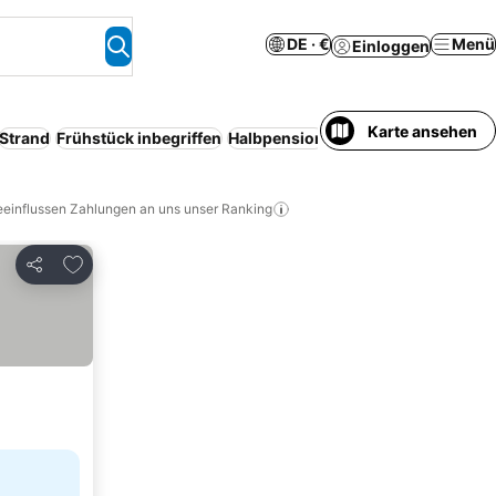
DE · €
Menü
Einloggen
Karte ansehen
Strand
Frühstück inbegriffen
Halbpension
Resort
Klimaanlage
eeinflussen Zahlungen an uns unser Ranking
Zu Favoriten hinzufügen
Teilen