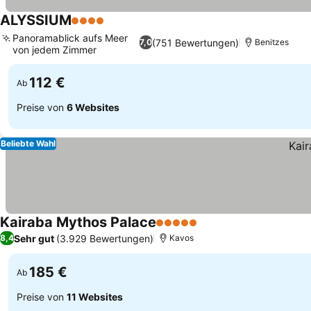
ALYSSIUM
4 Sterne
Preise sehen
Panoramablick aufs Meer
(751 Bewertungen)
7,0
Benitzes
von jedem Zimmer
Preise sehen
112 €
Ab
Preise von
6 Websites
Beliebte Wahl
Kairaba Mythos Palace
5 Sterne
Preise sehen
Sehr gut
(3.929 Bewertungen)
8,4
Kavos
185 €
Ab
Preise von
11 Websites