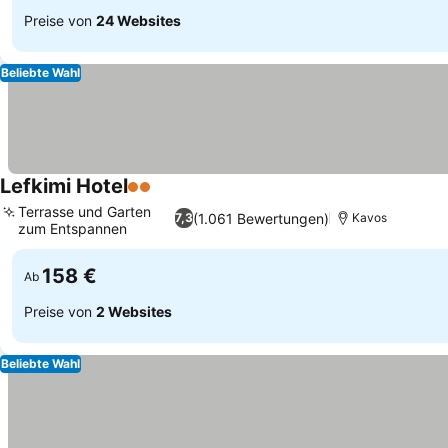
Preise von
24 Websites
Beliebte Wahl
Lefkimi Hotel
2 Sterne
Preise sehen
Terrasse und Garten
(1.061 Bewertungen)
7,3
Kavos
zum Entspannen
Preise sehen
158 €
Ab
Preise von
2 Websites
Beliebte Wahl