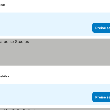
tadt
Preise s
stritsa
Preise s