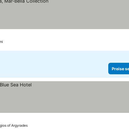
n
mi
Preise s
gios of Argyrades