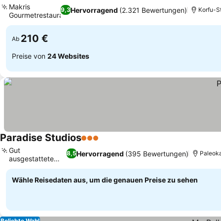
Makris
Hervorragend
(2.321 Bewertungen)
9,3
Korfu-S
Gourmetrestaurant
Preise sehen
210 €
Ab
Preise von
24 Websites
Paradise Studios
3 Sterne
Preise sehen
Gut
Hervorragend
(395 Bewertungen)
8,5
Paleoka
ausgestattete
Preise sehen
Kochnischen
Wähle Reisedaten aus, um die genauen Preise zu sehen
Beliebte Wahl