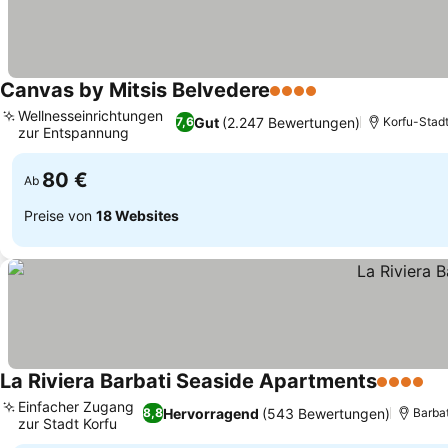
Canvas by Mitsis Belvedere
4 Sterne
Preise sehen
Wellnesseinrichtungen
Gut
(2.247 Bewertungen)
7,6
Korfu-Stad
zur Entspannung
Preise sehen
80 €
Ab
Preise von
18 Websites
La Riviera Barbati Seaside Apartments
4 Sterne
Pr
Einfacher Zugang
Hervorragend
(543 Bewertungen)
8,8
Barbat
zur Stadt Korfu
Preise sehen