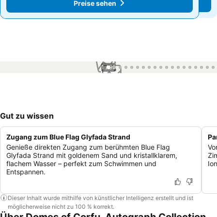
Preise sehen
Preise sehen
1 / 99
Gut zu wissen
Zugang zum Blue Flag Glyfada Strand
Pa
Genieße direkten Zugang zum berühmten Blue Flag
Vo
Glyfada Strand mit goldenem Sand und kristallklarem,
Zi
flachem Wasser – perfekt zum Schwimmen und
Io
Entspannen.
Dieser Inhalt wurde mithilfe von künstlicher Intelligenz erstellt und ist
möglicherweise nicht zu 100 % korrekt.