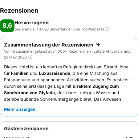
Rezensionen
Hervorragend
8,6
basierend auf 4.698 Bewertungen von
Top-Websites
Zusammenfassung der Rezensionen
Von KI zusammengefasst aus 1.000+ Rezensionen · Letzte Aktualisierung:
29 May 2026
Dieses Hotel ist ein lebhaftes Refugium direkt am Strand, ideal
für
Familien
und
Luxusreisende
, die eine Mischung aus
Entspannung und spannenden Aktivitäten suchen. Es besticht
durch seine erstklassige Lage mit
direktem Zugang zum
Sandstrand von Glyfada
, der klares, ruhiges Wasser und
atemberaubende Sonnenuntergänge bietet. Das Anwesen
verfügt über mehrere Pools, darunter einen speziellen Pool nur
Mehr anzeigen
für Erwachsene und einen
Wasserspielplatz für Kinder
, der
vielfältige Freizeitmöglichkeiten gewährleistet. Die Gäste loben
stets das außergewöhnliche Personal für seinen freundlichen
Gästerezensionen
und aufmerksamen Service, und das
Frühstücksbuffet
ist ein
Highlight, das eine umfangreiche und abwechslungsreiche