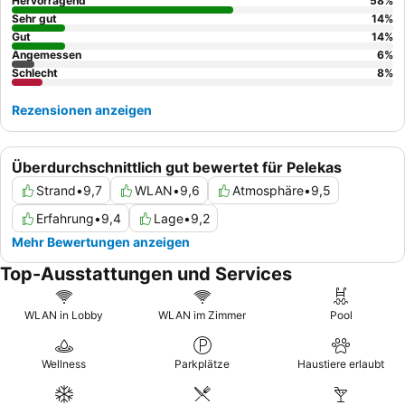
Hervorragend
58
%
Auswahl bietet. Für ein wirklich genussvolles Erlebnis sollten Sie
Sehr gut
14
%
in den hochgelobten Restaurants
Gut
Japanese Yaosai
oder dem
14
%
Angemessen
6
%
auf
Meeresfrüchte spezialisierten Meze
speisen.
Schlecht
8
%
Rezensionen anzeigen
Überdurchschnittlich gut bewertet für Pelekas
Strand
•
9,7
WLAN
•
9,6
Atmosphäre
•
9,5
Erfahrung
•
9,4
Lage
•
9,2
Mehr Bewertungen anzeigen
Top-Ausstattungen und Services
WLAN in Lobby
WLAN im Zimmer
Pool
Wellness
Parkplätze
Haustiere erlaubt