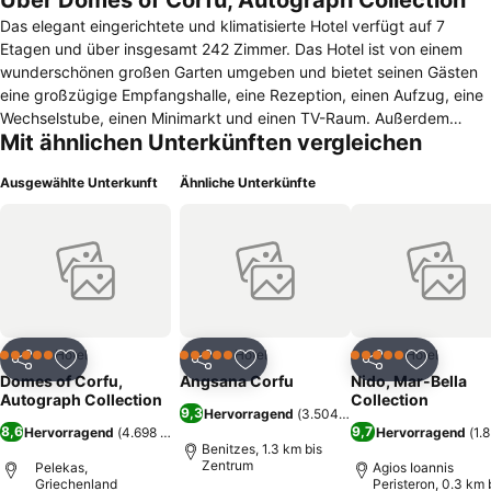
Über Domes of Corfu, Autograph Collection
Das elegant eingerichtete und klimatisierte Hotel verfügt auf 7
Etagen und über insgesamt 242 Zimmer. Das Hotel ist von einem
wunderschönen großen Garten umgeben und bietet seinen Gästen
eine großzügige Empfangshalle, eine Rezeption, einen Aufzug, eine
Wechselstube, einen Minimarkt und einen TV-Raum. Außerdem
Mit ähnlichen Unterkünften vergleichen
bietet es eine Bar, ein gemütliches klimatisiertes Restaurant mit
separatem Nichtraucherbereich, wo jeder kulinarisch verwöhnt wird
Ausgewählte Unterkunft
Ähnliche Unterkünfte
und ein Barbecuerestaurant für leichte Gerichte am Mittag. Als
zusätzliche Leistung kann die medizinische Betreuung in Anspruch
genommen werden. Das Hotel verfügt außerdem über einen
Fahrradverleih. Die kleinen Gäste sind im Miniclub oder auf
Spielplatz willkommen. Pkws können auf dem Parkplatz abgestellt
werden.
Hotel
Hotel
Hotel
5 Sterne
5 Sterne
5 Sterne
Teilen
Zu Favoriten hinzufügen
Teilen
Zu Favoriten hinzufügen
Teilen
Zu Favor
Domes of Corfu,
Angsana Corfu
Nido, Mar-Bella
Autograph Collection
Collection
9,3
Hervorragend
(
3.504 Bewertungen
)
8,6
9,7
Hervorragend
(
4.698 Bewertungen
)
Hervorragend
(
1.
Benitzes, 1.3 km bis
Zentrum
Pelekas,
Agios Ioannis
Griechenland
Peristeron, 0.3 km 