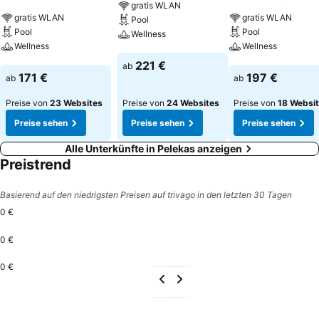
gratis WLAN
Zentrum
gratis WLAN
gratis WLAN
Pool
Pool
Pool
Wellness
Wellness
Wellness
Preise sehen
221 €
ab
Preise sehen
Preise sehen
171 €
197 €
ab
ab
Preise von
23 Websites
Preise von
24 Websites
Preise von
18 Websi
Preise sehen
Preise sehen
Preise sehen
Alle Unterkünfte in Pelekas anzeigen
Preistrend
Basierend auf den niedrigsten Preisen auf trivago in den letzten 30 Tagen
0 €
0 €
0 €