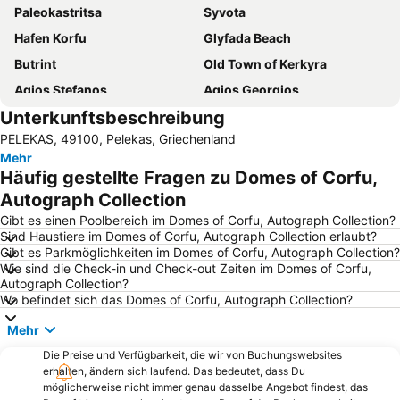
Paleokastritsa
Syvota
Hafen Korfu
Glyfada Beach
Butrint
Old Town of Kerkyra
Agios Stefanos
Agios Georgios
Unterkunftsbeschreibung
Hafen von Igoumenitsa
Messonghi Strand
PELEKAS, 49100, Pelekas, Griechenland
Arillas Beach
Aqualand Corfu
Mehr
Benitses
Acharavi
Häufig gestellte Fragen zu Domes of Corfu,
Kontogialos Pelekas Beach
Kavos Strand
Autograph Collection
Liapades
Nisaki
Gibt es einen Poolbereich im Domes of Corfu, Autograph Collection?
Sind Haustiere im Domes of Corfu, Autograph Collection erlaubt?
Dassia
Agia Paraskevi
Gibt es Parkmöglichkeiten im Domes of Corfu, Autograph Collection?
Wie sind die Check-in und Check-out Zeiten im Domes of Corfu,
Traditional Settlement of Pelekas
Pontikonissi
Autograph Collection?
Marathias
Strand von Ermones
Wo befindet sich das Domes of Corfu, Autograph Collection?
Kontokali
Halikounas
Mehr
Waterpark & Sport Center ''Hydropolis''
Kassiopi
Die Preise und Verfügbarkeit, die wir von Buchungswebsites
erhalten, ändern sich laufend. Das bedeutet, dass Du
Barbati
Syri i Kaltër
möglicherweise nicht immer genau dasselbe Angebot findest, das