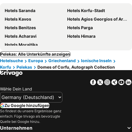
Hotels Saranda
Hotels Korfu-Stadt
Hotels Kavos
Hotels Agios Georgios of Argyrades
Hotels Benitzes
Hotels Parga
Hotels Acharavi
Hotels Himara
Hotels Moraitika
Pelekas: Alle Unterkünfte anzeigen
Hotelsuche
Europa
Griechenland
Ionische Inseln
Korfu
Pelekas
Domes of Corfu, Autograph Collection
Facebook
Twitter
Instagra
Xing
Yo
Wähle Dein Land
Zu Google hinzufügen
So findest du unsere Ergebnisse ganz
einfach: Füge trivago als bevorzugte
Quelle bei Google hinzu.
Unternehmen