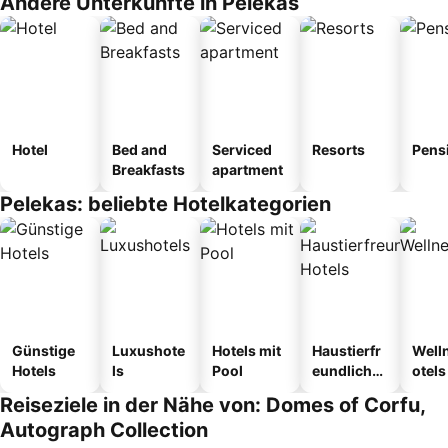
Andere Unterkünfte in Pelekas
Hotel
Bed and
Serviced
Resorts
Pens
Breakfasts
apartment
Pelekas: beliebte Hotelkategorien
Günstige
Luxushote
Hotels mit
Haustierfr
Well
Hotels
ls
Pool
eundliche
otels
Hotels
Reiseziele in der Nähe von: Domes of Corfu,
Autograph Collection