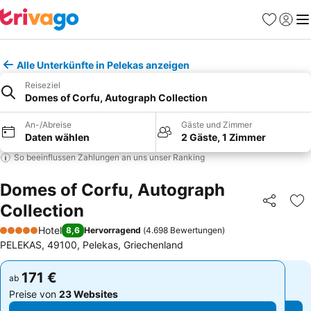
Favoriten
Einlog
Me
Alle Unterkünfte in Pelekas anzeigen
Reiseziel
Domes of Corfu, Autograph Collection
An-/Abreise
Gäste und Zimmer
Daten wählen
2 Gäste, 1 Zimmer
So beeinflussen Zahlungen an uns unser Ranking
Domes of Corfu, Autograph
Collection
Teilen
Zu
Hotel
8,6
Hervorragend
(
4.698 Bewertungen
)
5 Sterne
PELEKAS, 49100, Pelekas, Griechenland
171 €
171 €
ab
ab
Preise von
23 Websites
Preise von
23 Websites