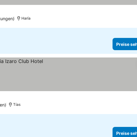
tungen)
Haría
Preise se
en)
Tías
Preise se