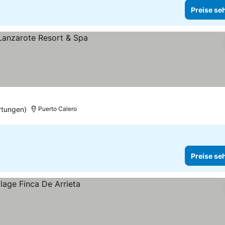
Preise se
rtungen)
Puerto Calero
Preise se