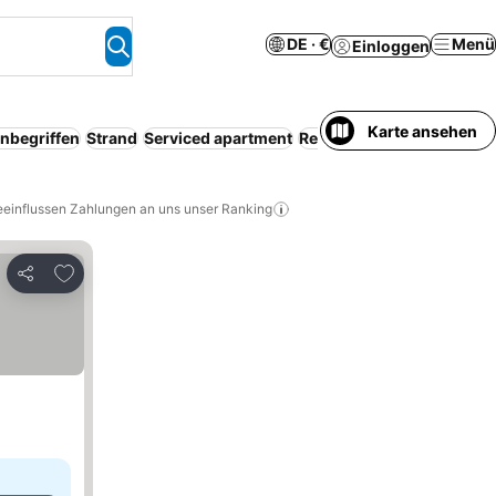
DE · €
Menü
Einloggen
Karte ansehen
inbegriffen
Strand
Serviced apartment
Resort
Kostenlose Storni
eeinflussen Zahlungen an uns unser Ranking
Zu Favoriten hinzufügen
Teilen