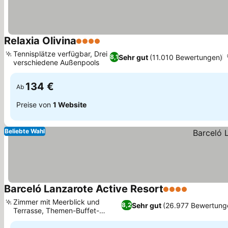
Relaxia Olivina
4 Sterne
Tennisplätze verfügbar, Drei
Sehr gut
(11.010 Bewertungen)
8,1
verschiedene Außenpools
134 €
Ab
Preise von
1 Website
Beliebte Wahl
Barceló Lanzarote Active Resort
4 Sterne
Zimmer mit Meerblick und
Sehr gut
(26.977 Bewertung
8,2
Terrasse, Themen-Buffet-
Abendessen