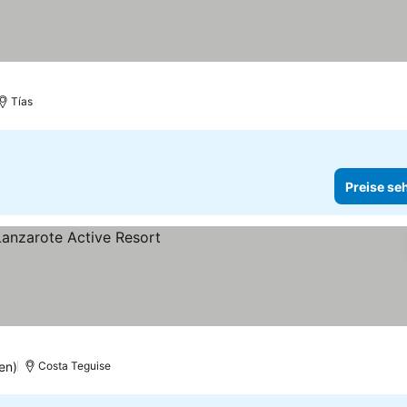
Tías
Preise se
en)
Costa Teguise