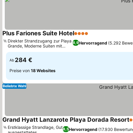
Plus Fariones Suite Hotel
4 Sterne
Direkter Strandzugang zur Playa
Hervorragend
(5.292 Bewe
8,9
Grande, Moderne Suiten mit
Meerblick
284 €
Ab
Preise von
18 Websites
Beliebte Wahl
Grand Hyatt Lanzarote Playa Dorada Resort
5
Erstklassige Strandlage, Gut
Hervorragend
(17.930 Bewertun
8,5
ausgestattetes