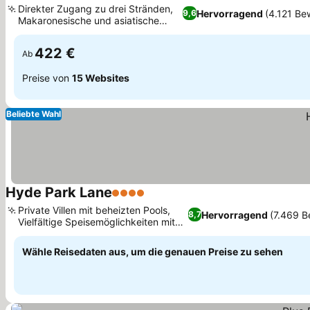
Direkter Zugang zu drei Stränden,
Hervorragend
(4.121 Be
9,6
Makaronesische und asiatische
Haute Cuisine
422 €
Ab
Preise von
15 Websites
Beliebte Wahl
Hyde Park Lane
4 Sterne
Private Villen mit beheizten Pools,
Hervorragend
(7.469 
8,7
Vielfältige Speisemöglichkeiten mit
Themenbuffets
Wähle Reisedaten aus, um die genauen Preise zu sehen