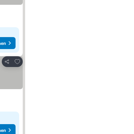
hen
Zu Favoriten hinzufügen
Teilen
hen