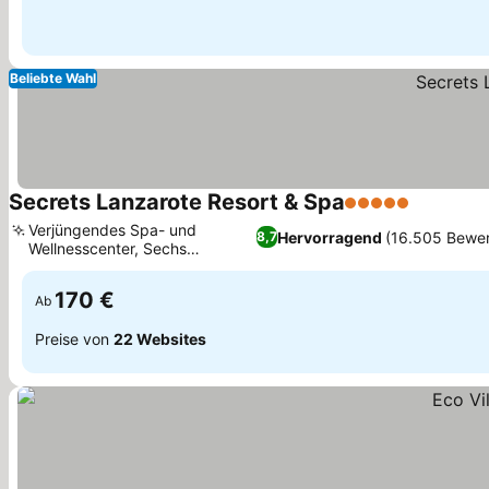
Beliebte Wahl
Secrets Lanzarote Resort & Spa
5 Sterne
Verjüngendes Spa- und
Hervorragend
(16.505 Bewe
8,7
Wellnesscenter, Sechs
Gourmet-Restaurants
170 €
Ab
Preise von
22 Websites