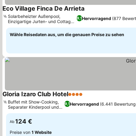
Eco Village Finca De Arrieta
Solarbeheizter Außenpool,
Hervorragend
(877 Bewer
9,1
Einzigartige Jurten- und Cottage-
Unterkünfte
Wähle Reisedaten aus, um die genauen Preise zu sehen
Gloria Izaro Club Hotel
4 Sterne
Buffet mit Show-Cooking,
Hervorragend
(6.441 Bewertung
9,1
Separater Kinderpool und
Club
124 €
Ab
Preise von
1 Website