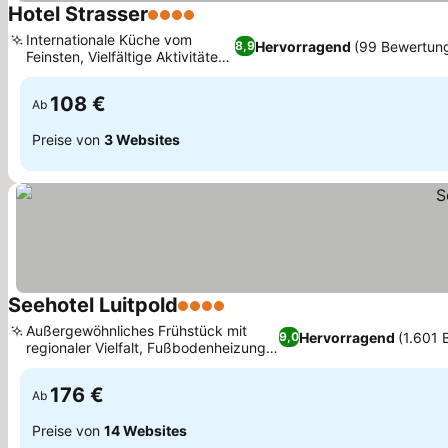
Hotel Strasser
4 Sterne
Preise sehen
Internationale Küche vom
Hervorragend
(99 Bewertun
8,9
Feinsten, Vielfältige Aktivitäten
Preise sehen
vor Ort
108 €
Ab
Preise von
3 Websites
Seehotel Luitpold
4 Sterne
Preise sehen
Außergewöhnliches Frühstück mit
Hervorragend
(1.601
9,0
regionaler Vielfalt, Fußbodenheizung
Preise sehen
für Gemütlichkeit
176 €
Ab
Preise von
14 Websites