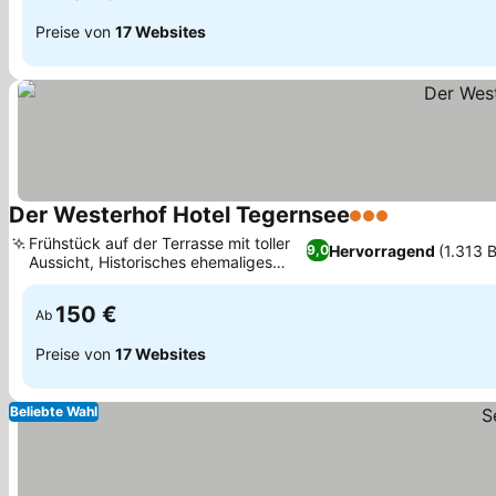
Preise von
17 Websites
Der Westerhof Hotel Tegernsee
3 Sterne
Preise sehe
Frühstück auf der Terrasse mit toller
Hervorragend
(1.313 
9,0
Aussicht, Historisches ehemaliges
Preise sehen
Klosterambiente
150 €
Ab
Preise von
17 Websites
Beliebte Wahl