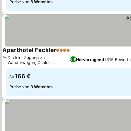
Preise von
3 Websites
Aparthotel Fackler
4 Sterne
Preise sehen
Direkter Zugang zu
Hervorragend
(315 Bewertu
8,9
Wanderwegen, Chalet-
Preise sehen
Apartments mit Aussicht
166 €
Ab
Preise von
3 Websites