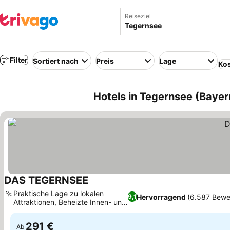
Reiseziel
Filter
Sortiert nach
Preis
Lage
Kos
Hotels in Tegernsee (Bayer
DAS TEGERNSEE
Preise sehen
Praktische Lage zu lokalen
Hervorragend
(6.587 Bewe
9,1
Attraktionen, Beheizte Innen- und
Preise sehen
Außenpools
291 €
Ab