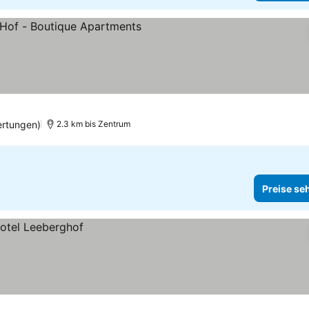
e
eise sehen
rtungen)
2.3 km bis Zentrum
Preise se