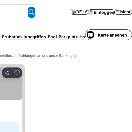
DE · €
Menü
Einloggen
Karte ansehen
m
Frühstück inbegriffen
Pool
Parkplatz
Halbpension
Haustiere er
eeinflussen Zahlungen an uns unser Ranking
Zu Favoriten hinzufügen
Teilen