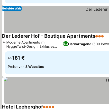
Beliebte Wahl
Der Lederer Hof - Boutique Apartments
3 Stern
Pr
Moderne Apartments im
Hervorragend
(509 Bewe
9,3
HyggeTwist-Design, Exklusive
Preise sehen
Textil-Kabinen-Sauna
181 €
Ab
Preise von
8 Websites
Hotel Leeberghof