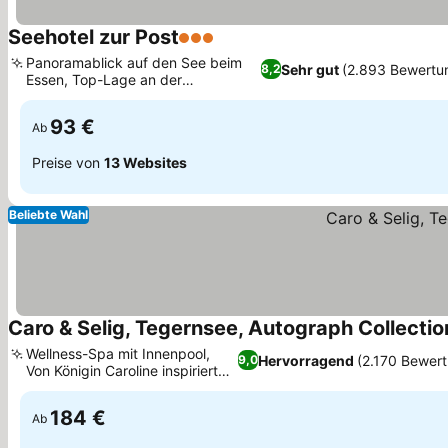
Seehotel zur Post
3 Sterne
Preise sehen
Panoramablick auf den See beim
Sehr gut
(2.893 Bewertu
8,2
Essen, Top-Lage an der
Preise sehen
Seepromenade
93 €
Ab
Preise von
13 Websites
Beliebte Wahl
Caro & Selig, Tegernsee, Autograph Collectio
Wellness-Spa mit Innenpool,
Hervorragend
(2.170 Bewer
9,0
Von Königin Caroline inspiriertes
Preise sehen
Design
184 €
Ab