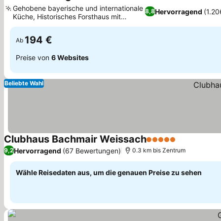
4 Sterne
Preise sehen
Gehobene bayerische und internationale
Hervorragend
(1.2
8,8
Küche, Historisches Forsthaus mit
Preise sehen
traditionellem Charme
194 €
Ab
Preise von
6 Websites
Beliebte Wahl
Clubhaus Bachmair Weissach
5 Sterne
Preise sehe
Hervorragend
(67 Bewertungen)
9,2
0.3 km bis Zentrum
Wähle Reisedaten aus, um die genauen Preise zu sehen