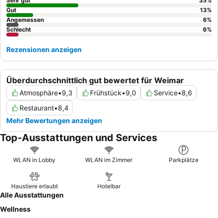
außergewöhnliche Freundlichkeit und Hilfsbereitschaft gelobt,
Sehr gut
35
%
die eine einladende Atmosphäre schafft. Für einen ruhigeren
Gut
13
%
Angemessen
6
%
Aufenthalt sollten Gäste ein Zimmer mit Gartenblick anfragen.
Schlecht
6
%
Rezensionen anzeigen
Überdurchschnittlich gut bewertet für Weimar
Atmosphäre
•
9,3
Frühstück
•
9,0
Service
•
8,6
Restaurant
•
8,4
Mehr Bewertungen anzeigen
Top-Ausstattungen und Services
WLAN in Lobby
WLAN im Zimmer
Parkplätze
Haustiere erlaubt
Hotelbar
Alle Ausstattungen
Wellness