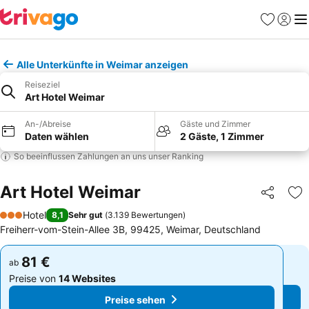
Favoriten
Einlog
Me
Alle Unterkünfte in Weimar anzeigen
Reiseziel
Art Hotel Weimar
An-/Abreise
Gäste und Zimmer
Daten wählen
2 Gäste, 1 Zimmer
So beeinflussen Zahlungen an uns unser Ranking
Art Hotel Weimar
Teilen
Zu
Hotel
8,1
Sehr gut
(
3.139 Bewertungen
)
3 Sterne
Freiherr-vom-Stein-Allee 3B, 99425, Weimar, Deutschland
81 €
81 €
ab
ab
Preise von
14 Websites
Preise von
14 Websites
Preise sehen
Preise sehen