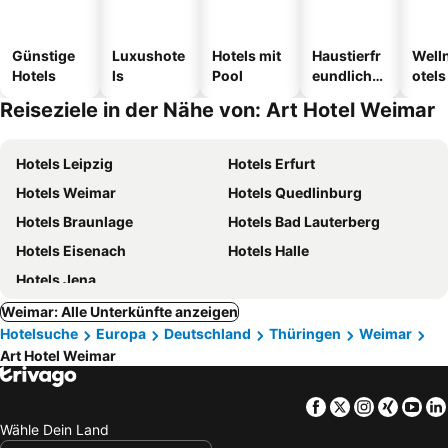
Günstige
Luxushote
Hotels mit
Haustierfr
Well
Hotels
ls
Pool
eundliche
otels
Hotels
Reiseziele in der Nähe von: Art Hotel Weimar
Hotels Leipzig
Hotels Erfurt
Hotels Weimar
Hotels Quedlinburg
Hotels Braunlage
Hotels Bad Lauterberg
Hotels Eisenach
Hotels Halle
Hotels Jena
Weimar: Alle Unterkünfte anzeigen
Hotelsuche
Europa
Deutschland
Thüringen
Weimar
Art Hotel Weimar
Facebook
Twitter
Instagra
Xing
Yo
Wähle Dein Land