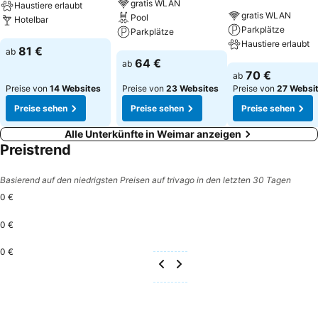
gratis WLAN
Haustiere erlaubt
gratis WLAN
Pool
Hotelbar
Parkplätze
Parkplätze
Haustiere erlaubt
Preise sehen
81 €
ab
Preise sehen
64 €
ab
Preise sehen
70 €
ab
Preise von
14 Websites
Preise von
23 Websites
Preise von
27 Websi
Preise sehen
Preise sehen
Preise sehen
Alle Unterkünfte in Weimar anzeigen
Preistrend
Basierend auf den niedrigsten Preisen auf trivago in den letzten 30 Tagen
0 €
0 €
0 €