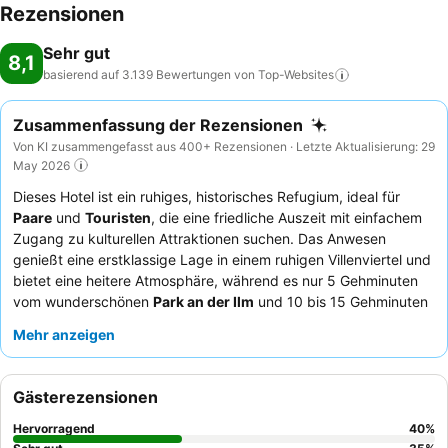
Rezensionen
Sehr gut
8,1
basierend auf 3.139 Bewertungen von
Top-Websites
Zusammenfassung der Rezensionen
Von KI zusammengefasst aus 400+ Rezensionen · Letzte Aktualisierung: 29
May 2026
Dieses Hotel ist ein ruhiges, historisches Refugium, ideal für
Paare
und
Touristen
, die eine friedliche Auszeit mit einfachem
Zugang zu kulturellen Attraktionen suchen. Das Anwesen
genießt eine erstklassige Lage in einem ruhigen Villenviertel und
bietet eine heitere Atmosphäre, während es nur 5 Gehminuten
vom wunderschönen
Park an der Ilm
und 10 bis 15 Gehminuten
vom Stadtzentrum Weimars und den historischen Stätten
Mehr anzeigen
entfernt ist. Die Gäste loben stets das reichhaltige und vielfältige
Frühstücksbuffet
des Hotels mit frischem Obst, diversen
Aufschnitten, Käse, Marmeladen und frisch zubereiteten
Gästerezensionen
Eierspeisen, was oft als überzeugender Grund für wiederholte
Besuche genannt wird. Die Mitarbeiter werden häufig für ihre
Hervorragend
40
%