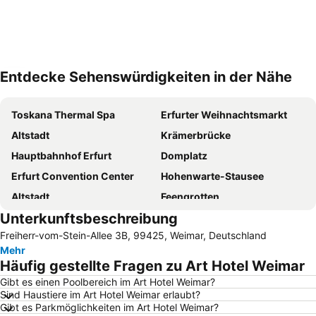
Entdecke Sehenswürdigkeiten in der Nähe
Karte vergrößern
Toskana Thermal Spa
Erfurter Weihnachtsmarkt
Altstadt
Krämerbrücke
Hauptbahnhof Erfurt
Domplatz
Erfurt Convention Center
Hohenwarte-Stausee
Altstadt
Feengrotten
Unterkunftsbeschreibung
Flughafen Erfurt-Weimar
Gradierwerk Bad Kösen
Freiherr-vom-Stein-Allee 3B, 99425, Weimar, Deutschland
Kaisersaal Erfurt
Kristall Sauna-Wellnesspark
Mehr
EGA Erfurt
Rotkäppchen Sektkellerei
Häufig gestellte Fragen zu Art Hotel Weimar
Schloß Apolda
Stotternheim
Gibt es einen Poolbereich im Art Hotel Weimar?
Sind Haustiere im Art Hotel Weimar erlaubt?
egapark Lichterfest
Zur Henne
Gibt es Parkmöglichkeiten im Art Hotel Weimar?