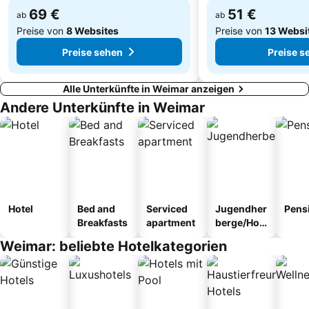
69 €
51 €
ab
ab
Preise von
8 Websites
Preise von
13 Websi
Preise sehen
Preise s
Alle Unterkünfte in Weimar anzeigen
Andere Unterkünfte in Weimar
Hotel
Bed and
Serviced
Jugendher
Pens
Breakfasts
apartment
berge/Hos
tel
Weimar: beliebte Hotelkategorien