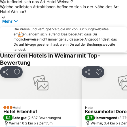
Bahnhof Weimar
Erfurt Zoo & Aquarium
Wo befindet sich das Art Hotel Weimar?
Welche beliebten Attraktionen befinden sich in der Nähe des Art
Marktplatz Freyburg
Tierpark Gotha
Hotel Weimar?
Gispersleben
Tierpark Bad Kösen
Mehr
Anger
Zum Anker
Die Preise und Verfügbarkeit, die wir von Buchungswebsites
Erfurter Hof
SAALEMAXX
erhalten, ändern sich laufend. Das bedeutet, dass Du
möglicherweise nicht immer genau dasselbe Angebot findest, das
Jagdhaus Gabelbach
Linderbach
Du auf trivago gesehen hast, wenn Du auf der Buchungswebsite
landest.
Legefeld - Holzdorf
Augustinerkloster Erfurt
Unter den Hotels in Weimar mit Top-
Museum Leuchtenburg
Bindersleben
Bewertung
Saale-Unstrut-Tours
Zwiebelmarkt Weimar
Teilen
Zu Favoriten hinzufügen
Teilen
Zu Favoriten
F-Haus
Steigerwaldstadion
Buchenwald Memorial
Vieselbach
Dornburger Schlösser
Weimar Atrium
Neue Weimarhalle
Ernst-Abbe-Sportfeld
Hotel
Hotel
Kloster Memleben
Marktplatz Weimar
3 Sterne
Hotel Erbenhof
Konsumhotel Doro
Gelmeroda
Tiefurt
8,1
8,7
Sehr gut
(
2.637 Bewertungen
)
Hervorragend
(
3.77
Weimar, 0.2 km bis Zentrum
Weimar, 3.4 km bis Ze