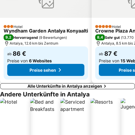
Aktur Lunapark
Setur Antalya Marina
Adalar Beach Cafe
Kursunlu Waterfall
Marina Kemer
Anadolu Park
Hotel
Hotel
3 Sterne
5 Sterne
Wyndham Garden Antalya Konyaalti
Crowne Plaza An
Karaalioglu Park
Ayisigi Beach
9,2
8,4
Hervorragend
(
9 Bewertungen
)
Sehr gut
(
13.770
Saklikent Ski Resort
Mardan Spor Kompleksi
Antalya, 12.6 km bis Zentrum
Antalya, 8.5 km bis
86 €
87 €
ab
ab
Preise von
6 Websites
Preise von
15 Web
Preise sehen
Preise 
Alle Unterkünfte in Antalya anzeigen
Andere Unterkünfte in Antalya