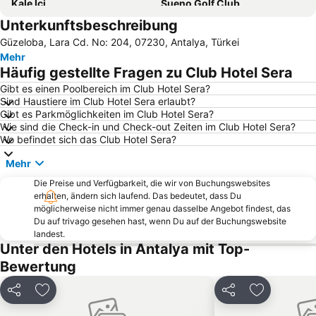
Kale Ici
Sueno Golf Club
Unterkunftsbeschreibung
Bogazkent
Olympos
Güzeloba, Lara Cd. No: 204, 07230, Antalya, Türkei
Murat Paşa Moschee
Kadriye Public Beach
Mehr
Strand von Beldibi
Antalya Expo Center
Häufig gestellte Fragen zu Club Hotel Sera
Tekirova Beach
Busbahnhof Antalya
Gibt es einen Poolbereich im Club Hotel Sera?
Sind Haustiere im Club Hotel Sera erlaubt?
Lara Dido Beach
Sarisu Public Beach
Gibt es Parkmöglichkeiten im Club Hotel Sera?
Hadrianstor
Kaya Eagles Golf Club
Wie sind die Check-in und Check-out Zeiten im Club Hotel Sera?
Wo befindet sich das Club Hotel Sera?
Akseki
Phaselis
Mehr
Mermerli Beach
Ayisigi Strand
Die Preise und Verfügbarkeit, die wir von Buchungswebsites
Turist Beach
Gazipasa Ogretmenevi Beach
erhalten, ändern sich laufend. Das bedeutet, dass Du
Cornelia Golf Club
Kemer Merkez Dogu Public Beach
möglicherweise nicht immer genau dasselbe Angebot findest, das
Du auf trivago gesehen hast, wenn Du auf der Buchungswebsite
50th International Antalya Golden Orange Film Festival
Suna-Inan-Kirac Kaleici Museum
landest.
Unter den Hotels in Antalya mit Top-
Uhrturm
Göynük-Canyon
Bewertung
Antalya Adalet Sarayı
Akdeniz University Faculty of Medicine
Düden-Wasserfälle
Carya Golf Club
Teilen
Zu Favoriten hinzufügen
Teilen
Zu Favorit
Termessos
Antalya Aquarium