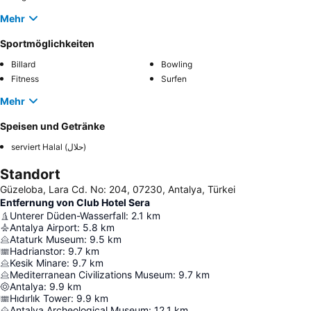
Mehr
Sportmöglichkeiten
Billard
Bowling
Fitness
Surfen
Mehr
Speisen und Getränke
serviert Halal (حلال)
Standort
Güzeloba, Lara Cd. No: 204, 07230, Antalya, Türkei
Entfernung von Club Hotel Sera
Unterer Düden-Wasserfall
:
2.1
km
Antalya Airport
:
5.8
km
Ataturk Museum
:
9.5
km
Hadrianstor
:
9.7
km
Kesik Minare
:
9.7
km
Mediterranean Civilizations Museum
:
9.7
km
Antalya
:
9.9
km
Hıdırlık Tower
:
9.9
km
Antalya Archeological Museum
:
12.1
km