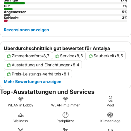
sollten Sie ein Zimmer mit
Meer- oder Wasserfallblick
buchen,
Sehr gut
17
%
um das luxuriöse Dekor und die malerische Umgebung zu
Gut
7
%
Angemessen
5
%
genießen.
Schlecht
3
%
Rezensionen anzeigen
Überdurchschnittlich gut bewertet für Antalya
Zimmerkomfort
•
8,7
Service
•
8,6
Sauberkeit
•
8,5
Ausstattung und Einrichtungen
•
8,4
Preis-Leistungs-Verhältnis
•
8,1
Mehr Bewertungen anzeigen
Top-Ausstattungen und Services
WLAN in Lobby
WLAN im Zimmer
Pool
Wellness
Parkplätze
Klimaanlage