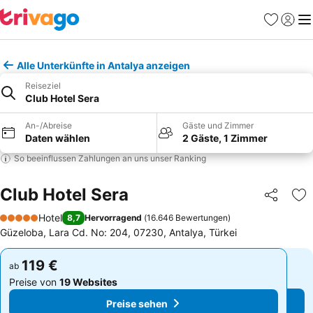
Favoriten
Einlog
Me
Alle Unterkünfte in Antalya anzeigen
Reiseziel
Club Hotel Sera
An-/Abreise
Gäste und Zimmer
Daten wählen
2 Gäste, 1 Zimmer
So beeinflussen Zahlungen an uns unser Ranking
Club Hotel Sera
Teilen
Zu
Hotel
8,7
Hervorragend
(
16.646 Bewertungen
)
5 Sterne
Güzeloba, Lara Cd. No: 204, 07230, Antalya, Türkei
119 €
119 €
ab
ab
Preise von
19 Websites
Preise von
19 Websites
Preise sehen
Preise sehen