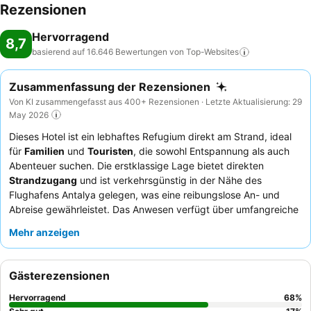
Rezensionen
Hervorragend
8,7
basierend auf 16.646 Bewertungen von
Top-Websites
Zusammenfassung der Rezensionen
Von KI zusammengefasst aus 400+ Rezensionen · Letzte Aktualisierung: 29
May 2026
Dieses Hotel ist ein lebhaftes Refugium direkt am Strand, ideal
für
Familien
und
Touristen
, die sowohl Entspannung als auch
Abenteuer suchen. Die erstklassige Lage bietet direkten
Strandzugang
und ist verkehrsgünstig in der Nähe des
Flughafens Antalya gelegen, was eine reibungslose An- und
Abreise gewährleistet. Das Anwesen verfügt über umfangreiche
Einrichtungen, darunter mehrere Pools mit Rutschen und einen
Mehr anzeigen
speziellen
Kinderraum
mit einer Mini-Disco, die Gäste jeden
Alters anspricht. Die Gäste loben durchweg das
freundliche
und aufmerksame Personal
und das vielfältige kulinarische
Gästerezensionen
Erlebnis, das durch ein reichhaltiges Frühstücksbuffet
abgerundet wird. Für einen wirklich unvergesslichen Aufenthalt
Hervorragend
68
%