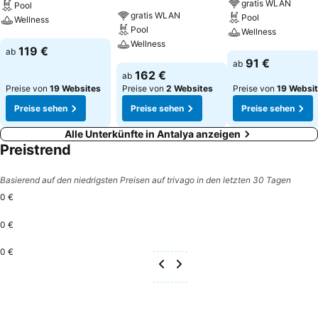
gratis WLAN
Pool
gratis WLAN
Pool
Wellness
Pool
Wellness
Wellness
Preise sehen
119 €
ab
Preise sehen
91 €
ab
Preise sehen
162 €
ab
Preise von
19 Websites
Preise von
2 Websites
Preise von
19 Websi
Preise sehen
Preise sehen
Preise sehen
Alle Unterkünfte in Antalya anzeigen
Preistrend
Basierend auf den niedrigsten Preisen auf trivago in den letzten 30 Tagen
0 €
0 €
0 €