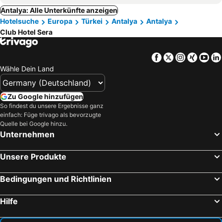
Antalya: Alle Unterkünfte anzeigen
Hotelsuche
Europa
Türkei
Antalya
Antalya
Club Hotel Sera
Facebook
Twitter
Instagra
Xing
Yo
Wähle Dein Land
Zu Google hinzufügen
So findest du unsere Ergebnisse ganz
einfach: Füge trivago als bevorzugte
Quelle bei Google hinzu.
Unternehmen
Unsere Produkte
Bedingungen und Richtlinien
Hilfe