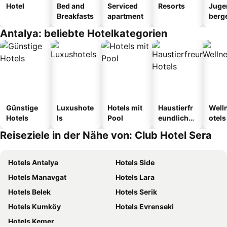
Hotel
Bed and
Serviced
Resorts
Juge
Breakfasts
apartment
berg
tel
Antalya: beliebte Hotelkategorien
Günstige
Luxushote
Hotels mit
Haustierfr
Well
Hotels
ls
Pool
eundliche
otels
Hotels
Reiseziele in der Nähe von: Club Hotel Sera
Hotels Antalya
Hotels Side
Hotels Manavgat
Hotels Lara
Hotels Belek
Hotels Serik
Hotels Kumköy
Hotels Evrenseki
Hotels Kemer