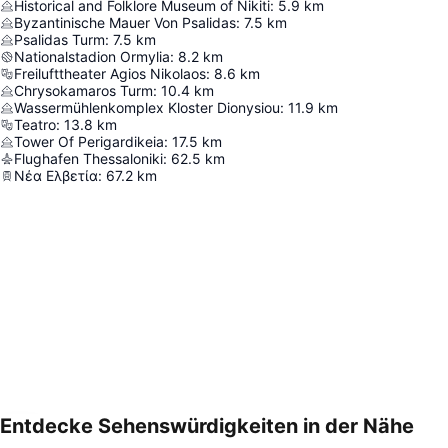
Historical and Folklore Museum of Nikiti
:
5.9
km
Byzantinische Mauer Von Psalidas
:
7.5
km
Psalidas Turm
:
7.5
km
Nationalstadion Ormylia
:
8.2
km
Freilufttheater Agios Nikolaos
:
8.6
km
Chrysokamaros Turm
:
10.4
km
Wassermühlenkomplex Kloster Dionysiou
:
11.9
km
Teatro
:
13.8
km
Tower Of Perigardikeia
:
17.5
km
Flughafen Thessaloniki
:
62.5
km
Νέα Ελβετία
:
67.2
km
Entdecke Sehenswürdigkeiten in der Nähe
Karte vergrößern