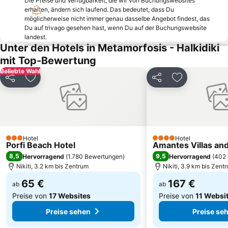
Die Preise und Verfügbarkeit, die wir von Buchungswebsites
Fourka
Kriopigi
erhalten, ändern sich laufend. Das bedeutet, dass Du
möglicherweise nicht immer genau dasselbe Angebot findest, das
Strand Alikes Ammouliani
Elia 2
Du auf trivago gesehen hast, wenn Du auf der Buchungswebsite
landest.
Nea Fokea beach
Paradisos
Unter den Hotels in Metamorfosis - Halkidiki
Potidea
Kalogria Beach
mit Top-Bewertung
Karagatsia
Elani
Beliebte Wahl
Teilen
Zu Favoriten hinzufügen
Teilen
Zu Favoriten
Livrochio
Kloster Zografou
Zeus
Porto Karras 1
Chanioti 3
Xiropotami
Kakoudia
Panagia Vourvourou
Hotel
Hotel
3 Sterne
Kavourotripes
Sani Marina
4 Sterne
Porfi Beach Hotel
Amantes Villas and
8,5
9,5
Hervorragend
(
1.780 Bewertungen
)
Hervorragend
(
402 
Nikiti, 3.2 km bis Zentrum
Nikiti, 3.9 km bis Zent
65 €
167 €
ab
ab
Preise von
17 Websites
Preise von
11 Websi
Preise sehen
Preise se