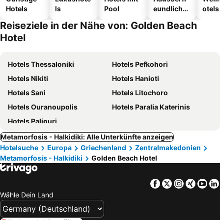
Hotels
ls
Pool
eundliche
otels
Hotels
Reiseziele in der Nähe von: Golden Beach
Hotel
Hotels Thessaloniki
Hotels Pefkohori
Hotels Nikiti
Hotels Hanioti
Hotels Sani
Hotels Litochoro
Hotels Ouranoupolis
Hotels Paralia Katerinis
Hotels Paliouri
Metamorfosis - Halkidiki: Alle Unterkünfte anzeigen
Hotelsuche
Europa
Griechenland
Zentralmakedonien
Metamorfosis - Halkidiki
Golden Beach Hotel
Facebook
Twitter
Instagra
Xing
Yo
Wähle Dein Land