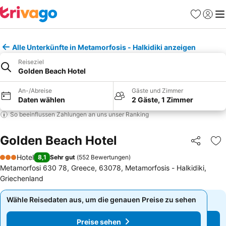
Favoriten
Einlog
Me
Alle Unterkünfte in Metamorfosis - Halkidiki anzeigen
Reiseziel
Golden Beach Hotel
An-/Abreise
Gäste und Zimmer
Daten wählen
2 Gäste, 1 Zimmer
So beeinflussen Zahlungen an uns unser Ranking
Golden Beach Hotel
Teilen
Zu
Hotel
8,1
Sehr gut
(
552 Bewertungen
)
3 Sterne
Metamorfosi 630 78, Greece, 63078, Metamorfosis - Halkidiki,
Griechenland
Wähle Reisedaten aus, um die genauen Preise zu sehen
Wähle Reisedaten aus, um die genauen Preise zu sehen
Preise sehen
Preise sehen