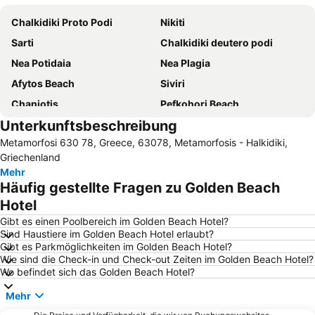
Chalkidiki Proto Podi
Nikiti
Sarti
Chalkidiki deutero podi
Nea Potidaia
Nea Plagia
Afytos Beach
Siviri
Chaniotis
Pefkohori Beach
Unterkunftsbeschreibung
Polychrono beach
Karidi Beach
Metamorfosi 630 78, Greece, 63078, Metamorfosis - Halkidiki,
Sunshine
Strand von Ouranoupolis
Griechenland
Afytos
Lagomandra
Mehr
Häufig gestellte Fragen zu Golden Beach
Neos Marmaras
Strand von Olympiada
Hotel
Porto Carras Grand Resort Golf Club
Agios Ioannis
Gibt es einen Poolbereich im Golden Beach Hotel?
Kallithea
Toroni
Sind Haustiere im Golden Beach Hotel erlaubt?
Gibt es Parkmöglichkeiten im Golden Beach Hotel?
Porto Koufo
Nea Skioni
Wie sind die Check-in und Check-out Zeiten im Golden Beach Hotel?
Possidi
Ouranoupoli 3
Wo befindet sich das Golden Beach Hotel?
Psakoudia
Gerakini
Mehr
Strandpromenade
Sani