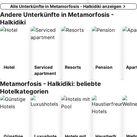
Alle Unterkünfte in Metamorfosis - Halkidiki anzeigen
Andere Unterkünfte in Metamorfosis -
Halkidiki
Hotel
Serviced
Resorts
Pension
Apar
apartment
Metamorfosis - Halkidiki: beliebte
Hotelkategorien
Günstige
Luxushote
Hotels mit
Haustierfr
Well