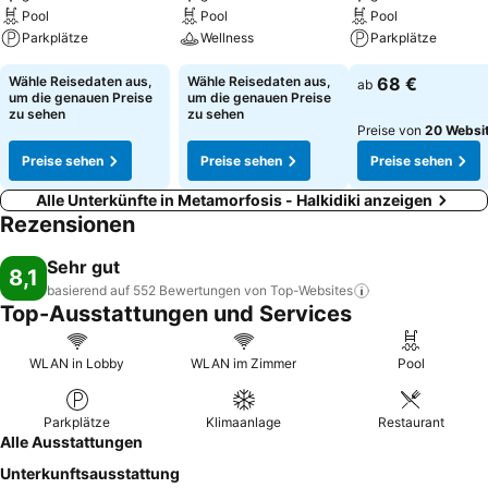
Pool
Pool
Pool
Parkplätze
Wellness
Parkplätze
Wähle Reisedaten aus,
Wähle Reisedaten aus,
68 €
ab
um die genauen Preise
um die genauen Preise
zu sehen
zu sehen
Preise von
20 Websi
Preise sehen
Preise sehen
Preise sehen
Alle Unterkünfte in Metamorfosis - Halkidiki anzeigen
Rezensionen
Sehr gut
8,1
basierend auf 552 Bewertungen von
Top-Websites
Top-Ausstattungen und Services
WLAN in Lobby
WLAN im Zimmer
Pool
Parkplätze
Klimaanlage
Restaurant
Alle Ausstattungen
Unterkunftsausstattung