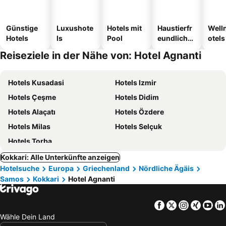
Günstige
Luxushote
Hotels mit
Haustierfr
Well
Hotels
ls
Pool
eundliche
otels
Hotels
Reiseziele in der Nähe von: Hotel Agnanti
Hotels Kusadasi
Hotels Izmir
Hotels Çeşme
Hotels Didim
Hotels Alaçatı
Hotels Özdere
Hotels Milas
Hotels Selçuk
Hotels Torba
Kokkari: Alle Unterkünfte anzeigen
Hotelsuche
Europa
Griechenland
Nördliche Ägäis
Samos
Kokkari
Hotel Agnanti
Facebook
Twitter
Instagra
Xing
Yo
Wähle Dein Land