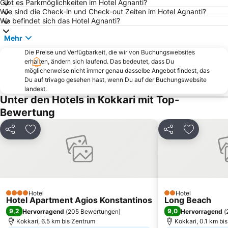
Gibt es Parkmöglichkeiten im Hotel Agnanti?
Lemonakia
Balos
Wie sind die Check-in und Check-out Zeiten im Hotel Agnanti?
Wo befindet sich das Hotel Agnanti?
Green Beach
Psili Ammos
Mehr
Cukuralti Public Beach
Diamond Beach - Gold Beach
Die Preise und Verfügbarkeit, die wir von Buchungswebsites
Freiheit und Frieden
Efes Müzesi
erhalten, ändern sich laufend. Das bedeutet, dass Du
Long Beach Aqualand
Glicorisa
möglicherweise nicht immer genau dasselbe Angebot findest, das
Du auf trivago gesehen hast, wenn Du auf der Buchungswebsite
Doganbey Omur Beldesi Beach
Soke Harikalar Diyari
landest.
Unter den Hotels in Kokkari mit Top-
Agios Konstantinos
14 Evler Public Beach
Bewertung
Setur Kusadasi Marina
Pithagoras o Samios
Klaros
Camlik Tren Garı
Teilen
Zu Favoriten hinzufügen
Teilen
Zu Favori
Kerveli
Dilek-Yarımadası-Büyük-Menderes-Deltası-Nationalpark
Keramidou
Ephesus Museum
Orta Mahalle Public Beach
Kasidi
Meryemana The Virgin Mary's House
Milet
Hotel
Hotel
4 Sterne
2 Sterne
Hotel Apartment Agios Konstantinos
Long Beach
Vourliotes
Altstadt Ano Vathi
9,2
9,0
Hervorragend
(
205 Bewertungen
)
Hervorragend
(
Potami
Pefkos
Kokkari, 6.5 km bis Zentrum
Kokkari, 0.1 km bi