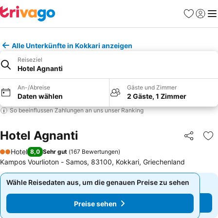
Favoriten
Einlog
Me
Alle Unterkünfte in Kokkari anzeigen
Reiseziel
Hotel Agnanti
An-/Abreise
Gäste und Zimmer
Daten wählen
2 Gäste, 1 Zimmer
So beeinflussen Zahlungen an uns unser Ranking
Hotel Agnanti
Teilen
Zu
Hotel
8,0
Sehr gut
(
167 Bewertungen
)
2 Sterne
Kampos Vourlioton - Samos, 83100, Kokkari, Griechenland
Wähle Reisedaten aus, um die genauen Preise zu sehen
Wähle Reisedaten aus, um die genauen Preise zu sehen
Preise sehen
Preise sehen