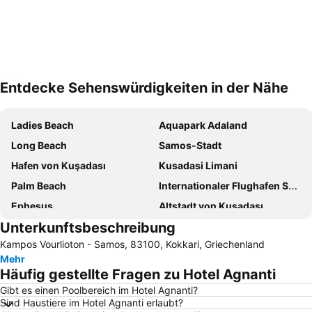
Entdecke Sehenswürdigkeiten in der Nähe
Karte vergrößern
Ladies Beach
Aquapark Adaland
Long Beach
Samos-Stadt
Hafen von Kuşadası
Kusadasi Limani
Palm Beach
Internationaler Flughafen Samos
Ephesus
Altstadt von Kuşadası
Unterkunftsbeschreibung
Pythagorio
Tsamadou
Kampos Vourlioton - Samos, 83100, Kokkari, Griechenland
Gumuldur Public Beach
Akarca Beach
Mehr
Limnionas
Kustur Beach
Häufig gestellte Fragen zu Hotel Agnanti
Teos marina
Pefkos
Gibt es einen Poolbereich im Hotel Agnanti?
Sind Haustiere im Hotel Agnanti erlaubt?
Votsalakia
Buyuk Akkum Beach