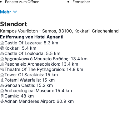
Fenster zum Öffnen
Fernseher
Mehr
Standort
Kampos Vourlioton - Samos, 83100, Kokkari, Griechenland
Entfernung von Hotel Agnanti
Castle Of Lazarou
:
5.3
km
Kokkari
:
5.4
km
Castle Of Loulouda
:
5.5
km
Αρχαιολογικό Μουσείο Βαθέος
:
13.4
km
Paschaleio Archaeoplakion
:
13.4
km
Theatre Of The Pythagoreion
:
14.8
km
Tower Of Sarakinis
:
15
km
Potami Waterfalls
:
15
km
Genoan Castle
:
15.2
km
Archaeological Museum
:
15.4
km
Çamlık
:
48
km
Adnan Menderes Airport
:
60.9
km