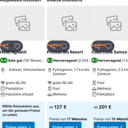
Ausgewählte Unterkunft
Ähnliche Unterkünfte
Hotel
Hotel
Hotel
2 Sterne
5 Sterne
5 Sterne
Teilen
Zu Favoriten hinzufügen
Teilen
Zu Favoriten hinzufügen
Teilen
Zu Favor
Hotel Agnanti
Proteas Blu Resort
Casa Cook Samos
8,0
9,2
9,1
Sehr gut
(
167 Bewertungen
)
Hervorragend
(
2.054 Bewertungen
Hervorragend
)
(
1.
Kokkari, Griechenland
Pythagorion, 1.7 km bis
Pythagorion, 2.2 km
Zentrum
Zentrum
gratis WLAN
gratis WLAN
Pool
Parkplätze
Pool
Wellness
Haustiere erlaubt
Wellness
Parkplätze
Preise sehen
Preise sehen
Preise sehen
Wähle Reisedaten aus,
127 €
201 €
ab
ab
um die genauen Preise
zu sehen
Preise von
17 Websites
Preise von
15 Websi
Preise sehen
Preise sehen
Preise sehen