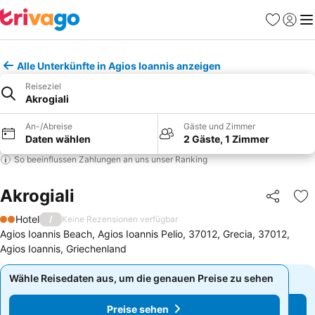
Favoriten
Einlog
Me
Alle Unterkünfte in Agios Ioannis anzeigen
Reiseziel
Akrogiali
An-/Abreise
Gäste und Zimmer
Daten wählen
2 Gäste, 1 Zimmer
So beeinflussen Zahlungen an uns unser Ranking
Akrogiali
Teilen
Zu
Hotel
/
Keine Rezensionen verfügbar
2 Sterne
Agios Ioannis Beach, Agios Ioannis Pelio, 37012, Grecia, 37012,
Agios Ioannis, Griechenland
Wähle Reisedaten aus, um die genauen Preise zu sehen
Wähle Reisedaten aus, um die genauen Preise zu sehen
Preise sehen
Preise sehen