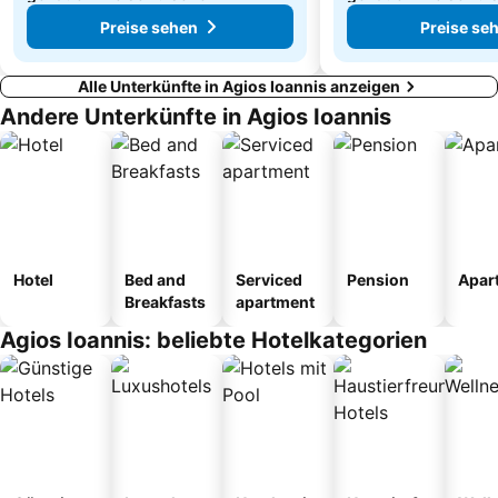
Preise sehen
Preise se
Alle Unterkünfte in Agios Ioannis anzeigen
Andere Unterkünfte in Agios Ioannis
Hotel
Bed and
Serviced
Pension
Apar
Breakfasts
apartment
Agios Ioannis: beliebte Hotelkategorien