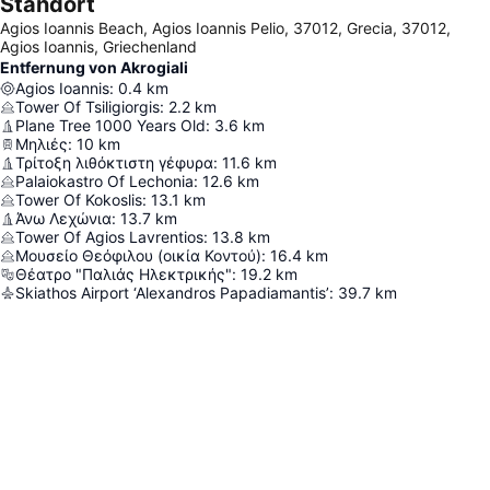
Standort
Agios Ioannis Beach, Agios Ioannis Pelio, 37012, Grecia, 37012,
Agios Ioannis, Griechenland
Entfernung von Akrogiali
Agios Ioannis
:
0.4
km
Tower Of Tsiligiorgis
:
2.2
km
Plane Tree 1000 Years Old
:
3.6
km
Μηλιές
:
10
km
Τρίτοξη λιθόκτιστη γέφυρα
:
11.6
km
Palaiokastro Of Lechonia
:
12.6
km
Tower Of Kokoslis
:
13.1
km
Άνω Λεχώνια
:
13.7
km
Tower Of Agios Lavrentios
:
13.8
km
Μουσείο Θεόφιλου (οικία Κοντού)
:
16.4
km
Θέατρο "Παλιάς Ηλεκτρικής"
:
19.2
km
Skiathos Airport ‘Alexandros Papadiamantis’
:
39.7
km