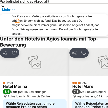
Wo befindet sich das Akrogiali?
Platanidia
Agria
Mehr
Kastri
Banana
Die Preise und Verfügbarkeit, die wir von Buchungswebsites
KTEL Skiathos
Agios Ioannis
erhalten, ändern sich laufend. Das bedeutet, dass Du
möglicherweise nicht immer genau dasselbe Angebot findest, das
Pilion Ski Center
Potistika
Du auf trivago gesehen hast, wenn Du auf der Buchungswebsite
Paltsi
Mikri Banana
landest.
Unter den Hotels in Agios Ioannis mit Top-
Agia Paraskevi
Vassilias
Bewertung
Sotiritsa
Velika
Kanatadika
Teilen
Zu Favoriten hinzufügen
Teilen
Zu Favoriten
Hotel
Hotel
1 Sterne
3 Sterne
Hotel Marina
Hotel Maro
8,4
7,3
Sehr gut
(
56 Bewertungen
)
(
248 Bewertungen
)
Agios Ioannis, 0.1 km bis Zentrum
Agios Ioannis, 0.1 km 
Wähle Reisedaten aus, um die
Wähle Reisedaten a
genauen Preise zu sehen
genauen Preise zu 