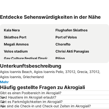
Entdecke Sehenswürdigkeiten in der Nähe
Karte vergrößern
Kala Nera
Flughafen Skiathos
Skiathos Port
Port of Volos
Megali Ammos
Chorefto
Volos stadium
Chrisi Akti Panagias
Gay Culture Festival Πηγή: www.lifo.gr
Pilion
Unterkunftsbeschreibung
Alykes
Skiathos Town
Agios Ioannis Beach, Agios Ioannis Pelio, 37012, Grecia, 37012,
Pefki
Katigiorgis
Agios Ioannis, Griechenland
Kato Gatzea
Traditional settelement Paleo Trikeri-Panagia
Mehr
Häufig gestellte Fragen zu Akrogiali
Agiokampos
Flughafen Nea Anchialos
Gibt es einen Poolbereich im Akrogiali?
Kanalaki or Pethamenis
Papa Nero
Sind Haustiere im Akrogiali erlaubt?
Anavros
Nea Achialos
Gibt es Parkmöglichkeiten im Akrogiali?
Wie sind die Check-in und Check-out Zeiten im Akrogiali?
Τroulos
Agioi Saranta