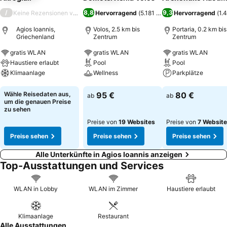
/
8,8
9,3
Keine Rezensionen verfügbar
Hervorragend
(
5.181 Bewertungen
Hervorragend
)
(
1.
Agios Ioannis,
Volos, 2.5 km bis
Portaria, 0.2 km bis
Griechenland
Zentrum
Zentrum
gratis WLAN
gratis WLAN
gratis WLAN
Haustiere erlaubt
Pool
Pool
Klimaanlage
Wellness
Parkplätze
Preise sehen
Preise sehen
Preise sehen
Wähle Reisedaten aus,
95 €
80 €
ab
ab
um die genauen Preise
zu sehen
Preise von
19 Websites
Preise von
7 Websit
Preise sehen
Preise sehen
Preise sehen
Alle Unterkünfte in Agios Ioannis anzeigen
Top-Ausstattungen und Services
WLAN in Lobby
WLAN im Zimmer
Haustiere erlaubt
Klimaanlage
Restaurant
Alle Ausstattungen