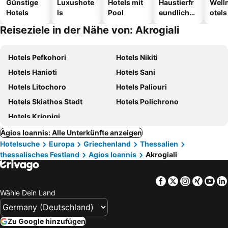
Günstige
Luxushote
Hotels mit
Haustierfr
Well
Hotels
ls
Pool
eundliche
otels
Hotels
Reiseziele in der Nähe von: Akrogiali
Hotels Pefkohori
Hotels Nikiti
Hotels Hanioti
Hotels Sani
Hotels Litochoro
Hotels Paliouri
Hotels Skiathos Stadt
Hotels Polichrono
Hotels Kriopigi
Agios Ioannis: Alle Unterkünfte anzeigen
Hotelsuche
Europa
Griechenland
Thessalien
thessalisches Festland
Agios Ioannis
Akrogiali
Facebook
Twitter
Instagra
Xing
Yo
Wähle Dein Land
Zu Google hinzufügen