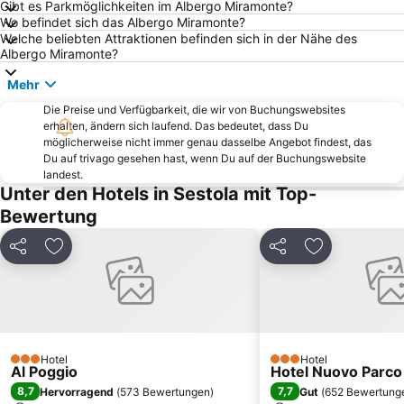
Gibt es Parkmöglichkeiten im Albergo Miramonte?
Wo befindet sich das Albergo Miramonte?
Castelnuovo Garfagnana
Funicolare
Welche beliebten Attraktionen befinden sich in der Nähe des
Terme La Salute
Ciciana
Albergo Miramonte?
Lago di Vagli
Antro del Corchia
Mehr
Lucca Comics and Games
Die Preise und Verfügbarkeit, die wir von Buchungswebsites
erhalten, ändern sich laufend. Das bedeutet, dass Du
möglicherweise nicht immer genau dasselbe Angebot findest, das
Du auf trivago gesehen hast, wenn Du auf der Buchungswebsite
landest.
Unter den Hotels in Sestola mit Top-
Bewertung
Teilen
Zu Favoriten hinzufügen
Teilen
Zu Favoriten
Hotel
Hotel
3 Sterne
3 Sterne
Al Poggio
Hotel Nuovo Parco
8,7
7,7
Hervorragend
(
573 Bewertungen
)
Gut
(
652 Bewertung