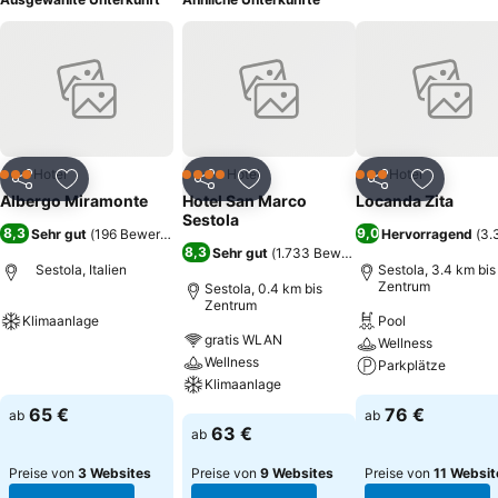
Hotel
Hotel
Hotel
3 Sterne
4 Sterne
3 Sterne
Teilen
Zu Favoriten hinzufügen
Teilen
Zu Favoriten hinzufügen
Teilen
Zu Favor
Albergo Miramonte
Hotel San Marco
Locanda Zita
Sestola
8,3
9,0
Sehr gut
(
196 Bewertungen
)
Hervorragend
(
3.
8,3
Sehr gut
(
1.733 Bewertungen
)
Sestola, Italien
Sestola, 3.4 km bis
Zentrum
Sestola, 0.4 km bis
Zentrum
Klimaanlage
Pool
gratis WLAN
Wellness
Preise sehen
Wellness
Parkplätze
Klimaanlage
Preise sehen
65 €
76 €
ab
ab
Preise sehen
63 €
ab
Preise von
3 Websites
Preise von
9 Websites
Preise von
11 Websit