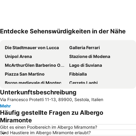
Entdecke Sehenswürdigkeiten in der Nähe
Karte vergrößern
Die Stadtmauer von Lucca
Galleria Ferrari
Unipol Arena
Stazione di Modena
McArthurGlen Barberino Outlet
Lago di Suviana
Piazza San Martino
Fibbialla
Borgo medievale di Montecatini Alto
Cerreto Laghi
Unterkunftsbeschreibung
Carmine
Baggiovara
Via Francesco Protettì 11-13, 89900, Sestola, Italien
Basílica di San Frediano
Castelvecchio Pascoli
Mehr
Terme della Salvarola
Stazione di Prato Centrale
Häufig gestellte Fragen zu Albergo
ModenaFiere
Book in Modena
Miramonte
Duomo di Modena
Karneval von Cento
Gibt es einen Poolbereich im Albergo Miramonte?
Sind Haustiere im Albergo Miramonte erlaubt?
Capostrada
Botanischer Garten