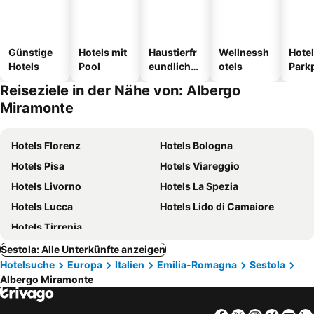
Günstige
Hotels mit
Haustierfr
Wellnessh
Hotel
Hotels
Pool
eundliche
otels
Park
Hotels
Reiseziele in der Nähe von: Albergo
Miramonte
Hotels Florenz
Hotels Bologna
Hotels Pisa
Hotels Viareggio
Hotels Livorno
Hotels La Spezia
Hotels Lucca
Hotels Lido di Camaiore
Hotels Tirrenia
Sestola: Alle Unterkünfte anzeigen
Hotelsuche
Europa
Italien
Emilia-Romagna
Sestola
Albergo Miramonte