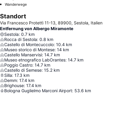
Wanderwege
Standort
Via Francesco Protettì 11-13, 89900, Sestola, Italien
Entfernung von Albergo Miramonte
Sestola
:
0.7
km
Rocca di Sestola
:
0.8
km
Castello di Montecuccolo
:
10.4
km
Museo storico di Montese
:
14
km
Castello Manservisi
:
14.7
km
Museo etnografico LabOrantes
:
14.7
km
Poggio Castro
:
14.7
km
Castello di Semese
:
15.2
km
Silla
:
17.3
km
Demm
:
17.4
km
Brighouse
:
17.4
km
Bologna Guglielmo Marconi Airport
:
53.6
km