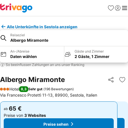
Favoriten
Einlog
Me
Alle Unterkünfte in Sestola anzeigen
Reiseziel
Albergo Miramonte
An-/Abreise
Gäste und Zimmer
Daten wählen
2 Gäste, 1 Zimmer
So beeinflussen Zahlungen an uns unser Ranking
Albergo Miramonte
Teilen
Zu
Hotel
8,3
Sehr gut
(
196 Bewertungen
)
3 Sterne
Via Francesco Protettì 11-13, 89900, Sestola, Italien
65 €
65 €
ab
ab
Preise von
3 Websites
Preise von
3 Websites
Preise sehen
Preise sehen