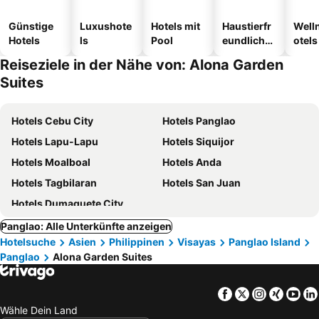
Günstige
Luxushote
Hotels mit
Haustierfr
Well
Hotels
ls
Pool
eundliche
otels
Hotels
Reiseziele in der Nähe von: Alona Garden
Suites
Hotels Cebu City
Hotels Panglao
Hotels Lapu-Lapu
Hotels Siquijor
Hotels Moalboal
Hotels Anda
Hotels Tagbilaran
Hotels San Juan
Hotels Dumaguete City
Panglao: Alle Unterkünfte anzeigen
Hotelsuche
Asien
Philippinen
Visayas
Panglao Island
Panglao
Alona Garden Suites
Facebook
Twitter
Instagra
Xing
Yo
Wähle Dein Land