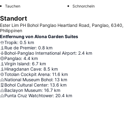
Tauchen
Schnorcheln
Standort
Ester Lim PH Bohol Panglao Heartland Road, Panglao, 6340,
Philippinen
Entfernung von Alona Garden Suites
Tropik
:
0.5
km
Rue de Premier
:
0.8
km
Bohol-Panglao International Airport
:
2.4
km
Panglao
:
4.4
km
Virgin Island
:
6.7
km
Hinagdanan Cave
:
8.5
km
Totolan Cockpit Arena
:
11.6
km
National Museum Bohol
:
13
km
Bohol Cultural Center
:
13.6
km
Baclayon Museum
:
16.7
km
Punta Cruz Watchtower
:
20.4
km