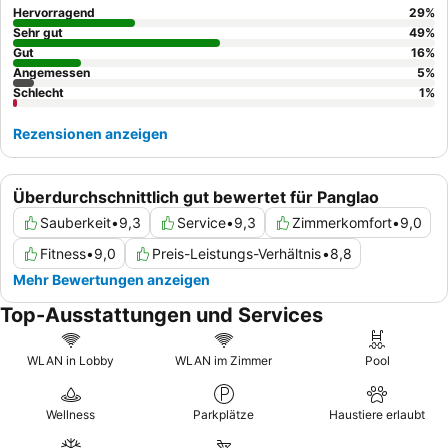
Hervorragend
29
%
Sehr gut
49
%
Gut
16
%
Angemessen
5
%
Schlecht
1
%
Rezensionen anzeigen
Überdurchschnittlich gut bewertet für Panglao
Sauberkeit
•
9,3
Service
•
9,3
Zimmerkomfort
•
9,0
Fitness
•
9,0
Preis-Leistungs-Verhältnis
•
8,8
Mehr Bewertungen anzeigen
Top-Ausstattungen und Services
WLAN in Lobby
WLAN im Zimmer
Pool
Wellness
Parkplätze
Haustiere erlaubt