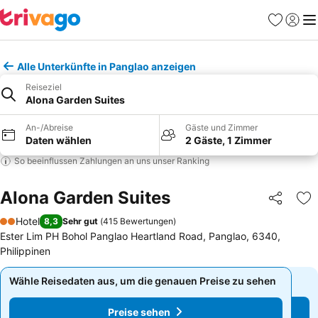
Favoriten
Einlog
Me
Alle Unterkünfte in Panglao anzeigen
Reiseziel
Alona Garden Suites
An-/Abreise
Gäste und Zimmer
Daten wählen
2 Gäste, 1 Zimmer
So beeinflussen Zahlungen an uns unser Ranking
Alona Garden Suites
Teilen
Zu
Hotel
8,3
Sehr gut
(
415 Bewertungen
)
2 Sterne
Ester Lim PH Bohol Panglao Heartland Road, Panglao, 6340,
Philippinen
Wähle Reisedaten aus, um die genauen Preise zu sehen
Wähle Reisedaten aus, um die genauen Preise zu sehen
Preise sehen
Preise sehen