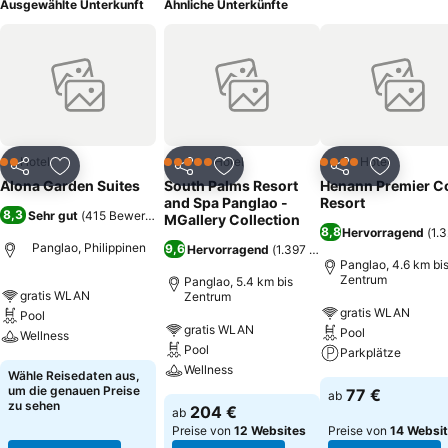
Ausgewählte Unterkunft
Ähnliche Unterkünfte
Hotel
Hotel
Hotel
2 Sterne
5 Sterne
4 Sterne
Teilen
Zu Favoriten hinzufügen
Teilen
Zu Favoriten hinzufügen
Teilen
Zu Favor
Alona Garden Suites
South Palms Resort
Henann Premier C
and Spa Panglao -
Resort
8,3
Sehr gut
(
415 Bewertungen
)
MGallery Collection
8,8
Hervorragend
(
1.
Panglao, Philippinen
9,6
Hervorragend
(
1.397 Bewertungen
)
Panglao, 4.6 km bi
Zentrum
Panglao, 5.4 km bis
gratis WLAN
Zentrum
gratis WLAN
Pool
gratis WLAN
Pool
Wellness
Pool
Parkplätze
Wellness
Wähle Reisedaten aus,
um die genauen Preise
77 €
ab
zu sehen
204 €
ab
Preise von
12 Websites
Preise von
14 Websi