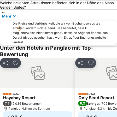
Welche beliebten Attraktionen befinden sich in der Nähe des Alona
Garden Suites?
Mehr
Die Preise und Verfügbarkeit, die wir von Buchungswebsites
erhalten, ändern sich laufend. Das bedeutet, dass Du
möglicherweise nicht immer genau dasselbe Angebot findest, das
Du auf trivago gesehen hast, wenn Du auf der Buchungswebsite
landest.
Unter den Hotels in Panglao mit Top-
Bewertung
Teilen
Zu Favoriten hinzufügen
Teilen
Zu Favoriten
Hotel
Hotel
3 Sterne
3 Sterne
Hayahay Resort
Only Seed Resort
7,3
8,2
(
2.036 Bewertungen
)
Sehr gut
(
702 Bewe
Panglao, 4.6 km bis Zentrum
Panglao, 4.3 km bis Z