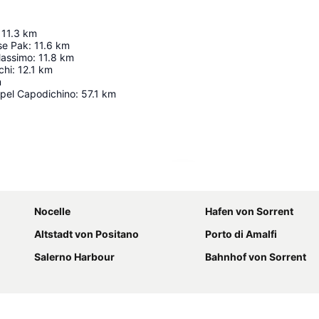
11.3
km
se Pak
:
11.6
km
Massimo
:
11.8
km
chi
:
12.1
km
m
pel Capodichino
:
57.1
km
Karte vergrößern
Nocelle
Hafen von Sorrent
Altstadt von Positano
Porto di Amalfi
Salerno Harbour
Bahnhof von Sorrent