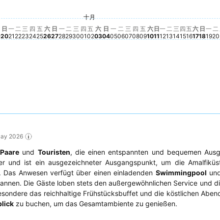
期五, 九月 18
9 €
星期六, 九月 19
167 €
星期三, 十月 
167 €
星期四, 十
167 €
2
星期一, 九月 21
102 €
星期三, 九月 30
103 €
十月
星期二, 九月 22
99 €
星期日, 九月 20
97 €
星期二, 九月 29
97 €
星期四, 十月 01
97 €
星期六, 十月 03
97 €
 九月 16
 13
月 14
九月 15
, 九月 17
€
星期日
81 €
星期五, 十月 09
79 €
星期二, 十月 1
80 €
星期四, 九月 24
78 €
星期五, 九月 25
78 €
星期一, 九月 28
77 €
星期日, 九月 27
75 €
星期
75
星期六, 九月 26
74 €
星期五, 十月 02
74 €
星期日, 十月 04
74 €
星期一, 十月 05
74 €
星期二, 十月 06
74 €
星期三, 十月 07
74 €
星期四, 十月 08
74 €
星期六, 十月 10
74 €
星期日, 十月 11
74 €
星期一, 十月 12
74 €
星期六,
74 €
7
星期三, 九月 23
70 €
星期五, 
Kein Pre
日
一
二
三
四
五
六
日
一
二
三
四
五
六
日
一
二
三
四
五
六
日
一
二
三
四
五
六
日
一
二
9
20
21
22
23
24
25
26
27
28
29
30
01
02
03
04
05
06
07
08
09
10
11
12
13
14
15
16
17
18
19
20
May 2026
,
Paare
und
Touristen
, die einen entspannten und bequemen Aus
r und ist ein ausgezeichneter Ausgangspunkt, um die Amalfiküste
n. Das Anwesen verfügt über einen einladenden
Swimmingpool
und
annen. Die Gäste loben stets den außergewöhnlichen Service und di
sbesondere das reichhaltige Frühstücksbuffet und die köstlichen Aben
lick
zu buchen, um das Gesamtambiente zu genießen.