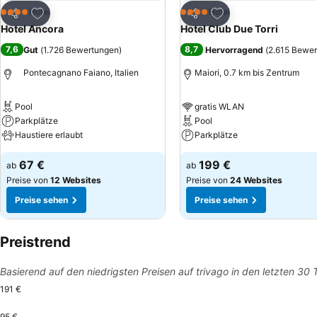
Zu Favoriten hinzufügen
Zu Favoriten hinzuf
Hotel
Hotel
4 Sterne
4 Sterne
Teilen
Teilen
Hotel Ancora
Hotel Club Due Torri
7,6
8,7
Gut
(
1.726 Bewertungen
)
Hervorragend
(
2.615 Bewe
Pontecagnano Faiano, Italien
Maiori, 0.7 km bis Zentrum
Pool
gratis WLAN
Parkplätze
Pool
Haustiere erlaubt
Parkplätze
67 €
199 €
ab
ab
Preise von
12 Websites
Preise von
24 Websites
Preise sehen
Preise sehen
Preistrend
Basierend auf den niedrigsten Preisen auf trivago in den letzten 30
191 €
95 €