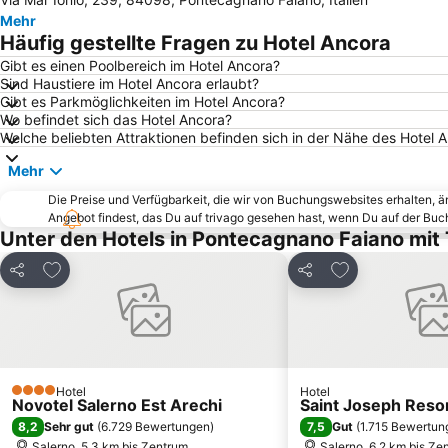
Mehr
Häufig gestellte Fragen zu Hotel Ancora
Gibt es einen Poolbereich im Hotel Ancora?
Sind Haustiere im Hotel Ancora erlaubt?
Gibt es Parkmöglichkeiten im Hotel Ancora?
Wo befindet sich das Hotel Ancora?
Welche beliebten Attraktionen befinden sich in der Nähe des Hotel 
Mehr
Die Preise und Verfügbarkeit, die wir von Buchungswebsites erhalten, 
Angebot findest, das Du auf trivago gesehen hast, wenn Du auf der Bu
Unter den Hotels in Pontecagnano Faiano mi
Zu Favoriten hinzufügen
Zu Favoriten h
Teilen
Teilen
Hotel
Hotel
4 Sterne
Novotel Salerno Est Arechi
Saint Joseph Reso
8,2
7,5
Sehr gut
(
6.729 Bewertungen
)
Gut
(
1.715 Bewertun
Salerno, 5.3 km bis Zentrum
Salerno, 6.2 km bis Ze