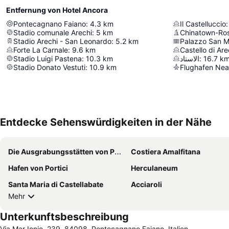
Entfernung von Hotel Ancora
Pontecagnano Faiano
:
4.3
km
Il Castelluccio
:
Stadio comunale Arechi
:
5
km
Chinatown-Ro
Stadio Arechi - San Leonardo
:
5.2
km
Palazzo San 
Forte La Carnale
:
9.6
km
Castello di Are
Stadio Luigi Pastena
:
10.3
km
الاستاد
:
16.7
k
Stadio Donato Vestuti
:
10.9
km
Flughafen Nea
Entdecke Sehenswürdigkeiten in der Nähe
Die Ausgrabungsstätten von Pompeji
Costiera Amalfitana
Hafen von Portici
Herculaneum
Santa Maria di Castellabate
Acciaroli
Mehr
Unterkunftsbeschreibung
Via Mar Ionio, 239, 84098, Pontecagnano Faiano, Italien