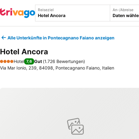
Reiseziel
An-/Abreise
Daten wähl
Alle Unterkünfte in Pontecagnano Faiano anzeigen
Hotel Ancora
Hotel
Gut
(
1.726 Bewertungen
)
7,6
4 Sterne
Via Mar Ionio, 239, 84098, Pontecagnano Faiano, Italien