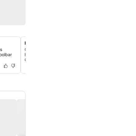
Restaurant Giglio Del Mare
es
Genieße frische Meeresfrüchte und täglich fangfrischen
oolbar
hoteleigenen Restaurant. Es bietet auch Fleischgerichte,
Gemüsebuffets und flexible Essenszeiten für Kinder.