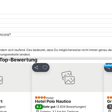
Ancora?
ändern sich laufend. Das bedeutet, dass Du möglicherweise nicht immer genau da
chungswebsite landest.
t Top-Bewertung
Belie
inzufügen
Zu Favoriten hinzufügen
Teilen
Tei
Hotel
4 Sterne
4 S
rt
Hotel Polo Nautico
Gr
8,2
7,
gen
)
Sehr gut
(
3.836 Bewertungen
)
ntrum
Salerno, 3.1 km bis Zentrum