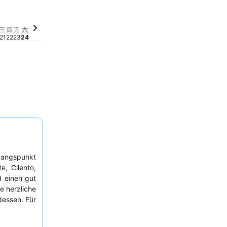
14
月 15
, 十月 18
3
一, 十月 19
 €
 十月 17
星期二, 十月 20
4 €
星期三, 十月 21
74 €
星期四, 十月 22
74 €
星期五, 十月 23
74 €
星期六, 十月 24
74 €
十月 16
is für dieses Datum verfügbar
三
四
五
六
21
22
23
24
gangspunkt
, Cilento,
 einen gut
e herzliche
dessen. Für