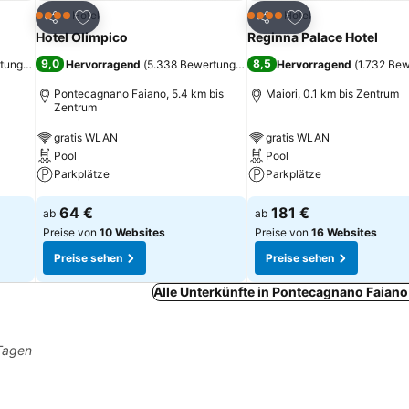
ügen
Zu Favoriten hinzufügen
Zu Favoriten hinz
Hotel
Hotel
4 Sterne
4 Sterne
Teilen
Teilen
Hotel Olimpico
Reginna Palace Hotel
9,0
8,5
rtungen
)
Hervorragend
(
5.338 Bewertungen
)
Hervorragend
(
1.732 Be
Pontecagnano Faiano, 5.4 km bis
Maiori, 0.1 km bis Zentrum
Zentrum
gratis WLAN
gratis WLAN
Pool
Pool
Parkplätze
Parkplätze
64 €
181 €
ab
ab
Preise von
10 Websites
Preise von
16 Websites
Preise sehen
Preise sehen
Alle Unterkünfte in Pontecagnano Faian
 Tagen