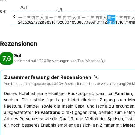
星期二, 九月 08
191 €
星期三, 九月 09
191 €
星
17
星期四, 八月 27
151 €
星期六, 九月 05
147 €
八月
星期六, 八月 29
139 €
星期二, 八月 25
137 €
星期一, 八月 24
134 €
星期日, 八月 30
133 €
星期三, 八月 26
131 €
星期五, 八月 28
130 €
星期六, 九月 1
128 €
星期一, 八月 31
126 €
星期五, 九月 11
117 €
星期四, 九月 03
112 €
九月
星期二, 九月 01
102 €
星期三, 九月 02
102 €
星期五, 九月 04
102 €
星期日, 九月 06
102 €
星期四, 九月 10
95 €
星期一, 九月 07
92 €
星期三,
87 €
0 €
星期日, 九月
84 €
星期一, 九
83 €
星期二, 
83 €
星期四
83 
一
二
三
四
五
六
日
一
二
三
四
五
六
日
一
二
三
四
五
六
日
一
二
三
四
五
六
24
25
26
27
28
29
30
31
01
02
03
04
05
06
07
08
09
10
11
12
13
14
15
16
17
18
1
Rezensionen
Gut
7,6
basierend auf 1.726 Bewertungen von
Top-Websites
Zusammenfassung der Rezensionen
Von KI zusammengefasst aus 300+ Rezensionen · Letzte Aktualisierung: 29 
Dieses Hotel ist ein vielseitiger Rückzugsort, ideal für
Familien
suchen. Die erstklassige Lage bietet direkten Zugang zum Mee
Paestum, Pompeji sowie die Inseln Capri und Ischia zu erkunde
ausgestatteten
Privatstrand
direkt gegenüber, perfekt zum Entsp
Art des Personals sowie die Qualität und Vielfalt der Speisen, in
ein noch besseres Erlebnis empfiehlt es sich, ein Zimmer mit
Meerb