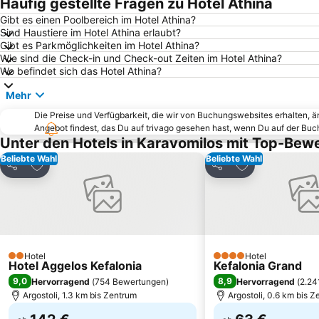
Häufig gestellte Fragen zu Hotel Athina
Gibt es einen Poolbereich im Hotel Athina?
Sind Haustiere im Hotel Athina erlaubt?
Gibt es Parkmöglichkeiten im Hotel Athina?
Wie sind die Check-in und Check-out Zeiten im Hotel Athina?
Wo befindet sich das Hotel Athina?
Mehr
Die Preise und Verfügbarkeit, die wir von Buchungswebsites erhalten, 
Angebot findest, das Du auf trivago gesehen hast, wenn Du auf der Bu
Unter den Hotels in Karavomilos mit Top-Bew
Beliebte Wahl
Beliebte Wahl
Zu Favoriten hinzufügen
Zu Favoriten h
Teilen
Teilen
Hotel
Hotel
2 Sterne
4 Sterne
Hotel Aggelos Kefalonia
Kefalonia Grand
9,0
8,9
Hervorragend
(
754 Bewertungen
)
Hervorragend
(
2.24
Argostoli, 1.3 km bis Zentrum
Argostoli, 0.6 km bis 