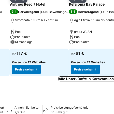
Teilen
Teilen
Avithos Resort Hotel
Kefalonia Bay Palace
9,4
8,6
n
)
Hervorragend
(
1.419 Bewertungen
)
Hervorragend
(
1.405 Be
Svoronata, 1.5 km bis Zentrum
Agia Efimia, 1.1 km bis Zent
Pool
gratis WLAN
Parkplätze
Pool
Klimaanlage
Parkplätze
Preise sehen
Preise sehen
117 €
61 €
ab
ab
Preise von
17 Websites
Preise von
21 Websites
Preise sehen
Preise sehen
Alle Unterkünfte in Karavomilo
ort
Annehmlichkeiten
Preis-Leistungs-Verhältnis
ut
7,8
Gut
8,1
Sehr gut