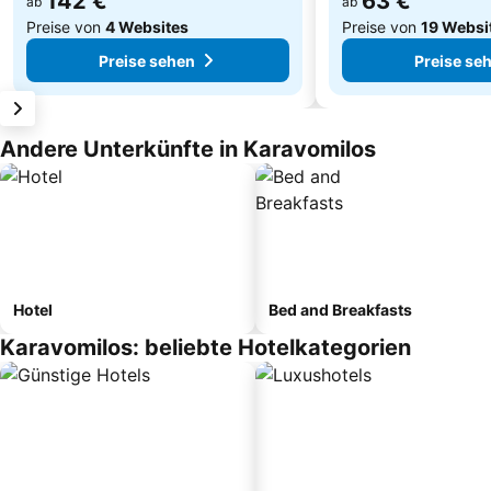
142 €
63 €
ab
ab
Preise von
4 Websites
Preise von
19 Websi
Preise sehen
Preise se
Andere Unterkünfte in Karavomilos
Hotel
Bed and Breakfasts
Karavomilos: beliebte Hotelkategorien