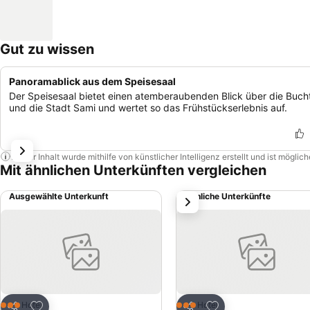
Gut zu wissen
Panoramablick aus dem Speisesaal
Der Speisesaal bietet einen atemberaubenden Blick über die Buch
und die Stadt Sami und wertet so das Frühstückserlebnis auf.
Dieser Inhalt wurde mithilfe von künstlicher Intelligenz erstellt und ist mögli
Mit ähnlichen Unterkünften vergleichen
Ausgewählte Unterkunft
Ähnliche Unterkünfte
weiter
Zu Favoriten hinzufügen
Zu Favoriten hinzuf
Hotel
Hotel
3 Sterne
3 Sterne