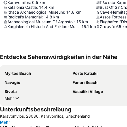
Karavomilos
:
0.5
km
Πλατεία Καμπ
Kefalonia Castle
:
14.4
km
Bust Of Sir Ch
Ithaca Archaeological Museum
:
14.8
km
Cave-Hermitag
Radical's Memorial
:
14.8
km
Assos Fortress
Archaeological Museum Of Argostoli
:
15
km
Flughafen "Di
Korgialeneio Historic And Folklore Museum Of Argostoli
:
15.1
km
Σταμνά
:
65
k
Entdecke Sehenswürdigkeiten in der Nähe
Myrtos Beach
Porto Katsiki
Navagio
Fanari Beach
Sivota
Vassiliki Village
Mehr
Unterkunftsbeschreibung
Karavomylos, 28080, Karavomilos, Griechenland
Mehr