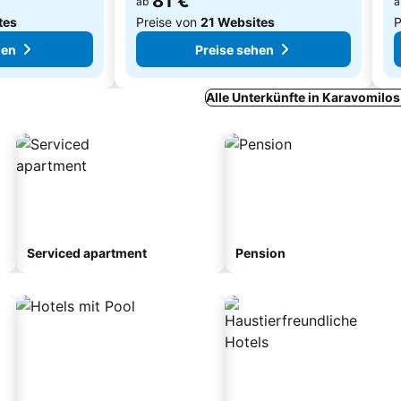
81 €
ab
a
tes
Preise von
21 Websites
P
hen
Preise sehen
Alle Unterkünfte in Karavomilo
Serviced apartment
Pension