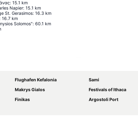
άνας
:
15.1
km
arles Napier
:
15.1
km
e St. Gerasimos
:
16.3
km
:
16.7
km
onysios Solomos"
:
60.1
km
m
Karte vergrößern
Flughafen Kefalonia
Sami
Makrys Gialos
Festivals of Ithaca
Finikas
Argostoli Port