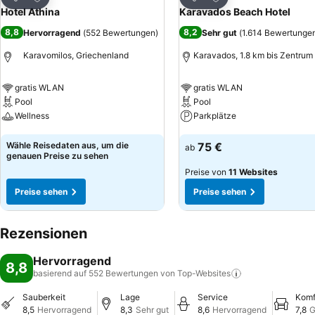
Teilen
Teilen
Hotel Athina
Karavados Beach Hotel
8,8
8,2
Hervorragend
(
552 Bewertungen
)
Sehr gut
(
1.614 Bewertunge
Karavomilos, Griechenland
Karavados, 1.8 km bis Zentrum
gratis WLAN
gratis WLAN
Pool
Pool
Wellness
Parkplätze
Preise sehen
Preise sehen
Wähle Reisedaten aus, um die
75 €
ab
genauen Preise zu sehen
Preise von
11 Websites
Preise sehen
Preise sehen
Rezensionen
Hervorragend
8,8
basierend auf 552 Bewertungen von
Top-Websites
Sauberkeit
Lage
Service
Komf
8,5
Hervorragend
8,3
Sehr gut
8,6
Hervorragend
7,8
G