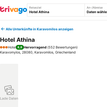
Reiseziel
An-/Abreise
Daten wähl
Alle Unterkünfte in Karavomilos anzeigen
Hotel Athina
Hotel
Hervorragend
(
552 Bewertungen
)
8,8
3 Sterne
Karavomylos, 28080, Karavomilos, Griechenland
Lade Daten