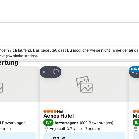
ändern sich laufend. Das bedeutet, dass Du möglicherweise nicht immer genau da
chungswebsite landest.
ertung
Belie
inzufügen
Zu Favoriten hinzufügen
Teilen
Tei
Hotel
4 Sterne
4 S
Aenos Hotel
Me
8,7
8,
1 Bewertungen
)
Hervorragend
(
890 Bewertungen
)
Zentrum
Argostoli, 0.7 km bis Zentrum