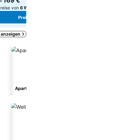
169 €
194 €
b
ab
reise von
6 Websites
Preise von
2 Websites
Preise sehen
Preise sehen
s anzeigen
Aparthotel