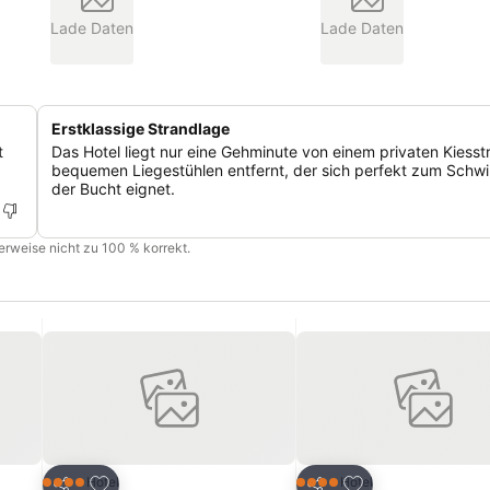
Lade Daten
Lade Daten
Erstklassige Strandlage
t
Das Hotel liegt nur eine Gehminute von einem privaten Kiesst
bequemen Liegestühlen entfernt, der sich perfekt zum Schw
der Bucht eignet.
cherweise nicht zu 100 % korrekt.
ügen
Zu Favoriten hinzufügen
Zu Favoriten hinz
Hotel
Hotel
4 Sterne
4 Sterne