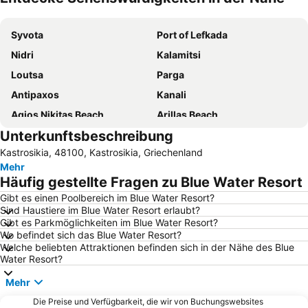
Karte vergrößern
Syvota
Port of Lefkada
Nidri
Kalamitsi
Loutsa
Parga
Antipaxos
Kanali
Agios Nikitas Beach
Arillas Beach
Unterkunftsbeschreibung
Beach Ammoudia
Paxi
Kastrosikia, 48100, Kastrosikia, Griechenland
Valtos Beach
Parga Port
Mehr
Lefkas
Piso Krioneri Beach
Häufig gestellte Fragen zu Blue Water Resort
Voutoumi
Agia Paraskevi
Gibt es einen Poolbereich im Blue Water Resort?
Sind Haustiere im Blue Water Resort erlaubt?
Nationaler flughafen Aktion
Port of Gaios
Gibt es Parkmöglichkeiten im Blue Water Resort?
Kastrosikia
Marina Leykadas
Wo befindet sich das Blue Water Resort?
Welche beliebten Attraktionen befinden sich in der Nähe des Blue
Lygia
Nydri
Water Resort?
Mega Ammos
Kathisma
Mehr
Lakka port
Monolithi
Die Preise und Verfügbarkeit, die wir von Buchungswebsites