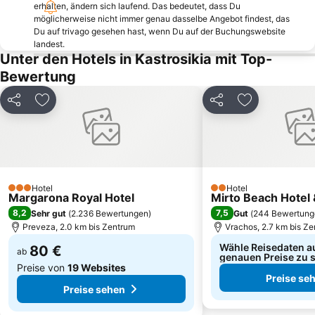
Alonaki
Beach of Agios Ioannis
erhalten, ändern sich laufend. Das bedeutet, dass Du
möglicherweise nicht immer genau dasselbe Angebot findest, das
Sarakiniko
Katarraktes sto Nidri
Du auf trivago gesehen hast, wenn Du auf der Buchungswebsite
landest.
Blue Lagoon
Vrika
Unter den Hotels in Kastrosikia mit Top-
Ancient Palairos
Ancient Nikopolis
Bewertung
Lychnos
Traditional Settlement of Ζaloggo
Teilen
Zu Favoriten hinzufügen
Teilen
Zu Favoriten
Aktio-Preveza Underwater Tunnel
Vonitsa
Agia Mavra
Pefkoulia
Kiani Akti
Gyra
Karavostasi
Arillas
Hotel
Hotel
Bella Vraka Beach
Mytikas
3 Sterne
2 Sterne
Margarona Royal Hotel
Mirto Beach Hotel
Port of Preveza
Platanos of Arta
8,2
7,5
Sehr gut
(
2.236 Bewertungen
)
Gut
(
244 Bewertung
Preveza, 2.0 km bis Zentrum
Vrachos, 2.7 km bis Z
Wähle Reisedaten a
80 €
ab
genauen Preise zu 
Preise von
19 Websites
Preise se
Preise sehen