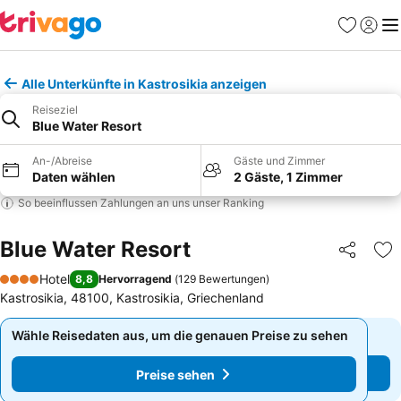
Favoriten
Einlog
Me
Alle Unterkünfte in Kastrosikia anzeigen
Reiseziel
Blue Water Resort
An-/Abreise
Gäste und Zimmer
Daten wählen
2 Gäste, 1 Zimmer
So beeinflussen Zahlungen an uns unser Ranking
Blue Water Resort
Teilen
Zu
Hotel
8,8
Hervorragend
(
129 Bewertungen
)
4 Sterne
Kastrosikia, 48100, Kastrosikia, Griechenland
Wähle Reisedaten aus, um die genauen Preise zu sehen
Wähle Reisedaten aus, um die genauen Preise zu sehen
Preise sehen
Preise sehen