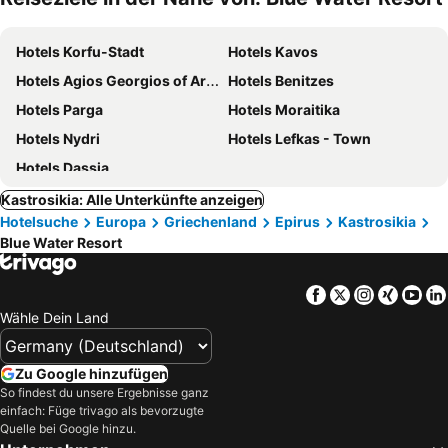
Hotels Korfu-Stadt
Hotels Kavos
Hotels Agios Georgios of Argyrades
Hotels Benitzes
Hotels Parga
Hotels Moraitika
Hotels Nydri
Hotels Lefkas - Town
Hotels Dassia
Kastrosikia: Alle Unterkünfte anzeigen
Hotelsuche
Europa
Griechenland
Epirus
Kastrosikia
Blue Water Resort
Facebook
Twitter
Instagra
Xing
Yo
Wähle Dein Land
Zu Google hinzufügen
So findest du unsere Ergebnisse ganz
einfach: Füge trivago als bevorzugte
Quelle bei Google hinzu.