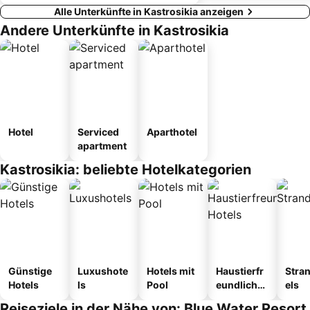
Alle Unterkünfte in Kastrosikia anzeigen
Andere Unterkünfte in Kastrosikia
Hotel
Serviced
Aparthotel
apartment
Kastrosikia: beliebte Hotelkategorien
Günstige
Luxushote
Hotels mit
Haustierfr
Stra
Hotels
ls
Pool
eundliche
els
Hotels
Reiseziele in der Nähe von: Blue Water Resort