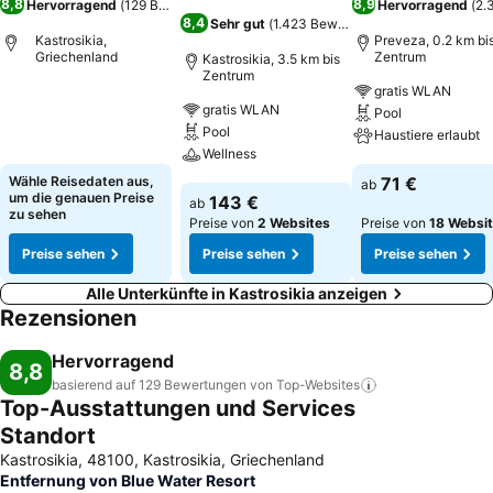
8,8
8,9
Hervorragend
(
129 Bewertungen
)
Hervorragend
(
2.
8,4
Sehr gut
(
1.423 Bewertungen
)
Kastrosikia,
Preveza, 0.2 km bi
Griechenland
Zentrum
Kastrosikia, 3.5 km bis
Zentrum
gratis WLAN
Preise sehen
gratis WLAN
Pool
Pool
Haustiere erlaubt
Wellness
Preise sehen
Wähle Reisedaten aus,
71 €
ab
Preise sehen
um die genauen Preise
143 €
ab
zu sehen
Preise von
2 Websites
Preise von
18 Websi
Preise sehen
Preise sehen
Preise sehen
Alle Unterkünfte in Kastrosikia anzeigen
Rezensionen
Hervorragend
8,8
basierend auf 129 Bewertungen von
Top-Websites
Top-Ausstattungen und Services
Standort
Kastrosikia, 48100, Kastrosikia, Griechenland
Entfernung von Blue Water Resort