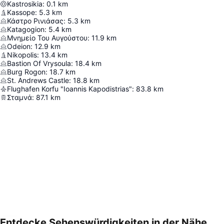
Kastrosikia
:
0.1
km
Kassope
:
5.3
km
Κάστρο Ρινιάσας
:
5.3
km
Katagogion
:
5.4
km
Μνημείο Του Αυγούστου
:
11.9
km
Odeion
:
12.9
km
Nikopolis
:
13.4
km
Bastion Of Vrysoula
:
18.4
km
Burg Rogon
:
18.7
km
St. Andrews Castle
:
18.8
km
Flughafen Korfu "Ioannis Kapodistrias"
:
83.8
km
Σταμνά
:
87.1
km
Entdecke Sehenswürdigkeiten in der Nähe