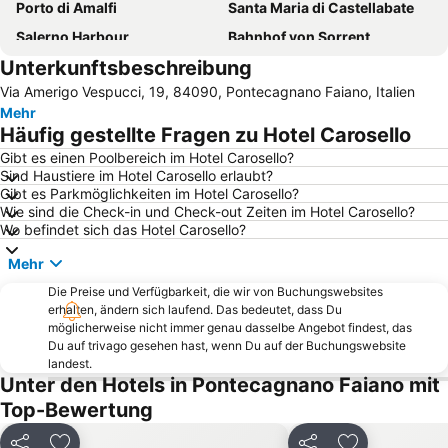
Porto di Amalfi
Santa Maria di Castellabate
Salerno Harbour
Bahnhof von Sorrent
Unterkunftsbeschreibung
Porto di Salerno
Agrópoli
Via Amerigo Vespucci, 19, 84090, Pontecagnano Faiano, Italien
Torre di Paestum
Marina Piccola
Mehr
Centro storico
Marina Grande
Häufig gestellte Fragen zu Hotel Carosello
Dom von Salerno
Fiordo di Furore
Gibt es einen Poolbereich im Hotel Carosello?
Sind Haustiere im Hotel Carosello erlaubt?
Santuario della beata vergine del rosario
Marina del Cantone
Gibt es Parkmöglichkeiten im Hotel Carosello?
Agnone
Flughafen Salerno-Pontecagnano
Wie sind die Check-in und Check-out Zeiten im Hotel Carosello?
Wo befindet sich das Hotel Carosello?
Villa Rufolo
Centro storico
Mehr
Duomo di Amalfi
Spiaggia Grande
Die Preise und Verfügbarkeit, die wir von Buchungswebsites
Spiaggia di Fornillo
Seiano
erhalten, ändern sich laufend. Das bedeutet, dass Du
Garten der Villa Cimbrone
Smaragdgrüne Grotte
möglicherweise nicht immer genau dasselbe Angebot findest, das
Du auf trivago gesehen hast, wenn Du auf der Buchungswebsite
Mostra Mercato del Tartufo Nero e sagra della castagna
Montepertuso
landest.
Unter den Hotels in Pontecagnano Faiano mit
La Tonnarella
La Laura
Top-Bewertung
San Marco
Piazza Tasso
Villa Terrazza
Baia delle Sirene