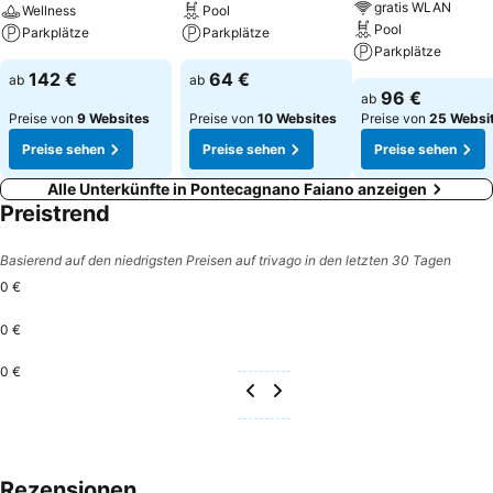
gratis WLAN
Wellness
Pool
Pool
Parkplätze
Parkplätze
Parkplätze
142 €
64 €
ab
ab
96 €
ab
Preise von
9 Websites
Preise von
10 Websites
Preise von
25 Websi
Preise sehen
Preise sehen
Preise sehen
Alle Unterkünfte in Pontecagnano Faiano anzeigen
Preistrend
Basierend auf den niedrigsten Preisen auf trivago in den letzten 30 Tagen
0 €
0 €
0 €
Rezensionen