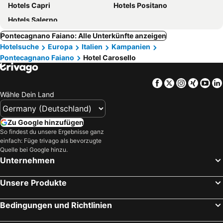
Hotels Capri
Hotels Positano
Hotels Salerno
Pontecagnano Faiano: Alle Unterkünfte anzeigen
Hotelsuche
Europa
Italien
Kampanien
Pontecagnano Faiano
Hotel Carosello
Facebook
Twitter
Instagra
Xing
Yo
Wähle Dein Land
Zu Google hinzufügen
So findest du unsere Ergebnisse ganz
einfach: Füge trivago als bevorzugte
Quelle bei Google hinzu.
Unternehmen
Unsere Produkte
Bedingungen und Richtlinien