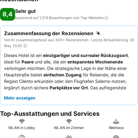
Sehr gut
8,4
basierend auf 1.219 Bewertungen von
Top-Websites
Zusammenfassung der Rezensionen
Von KI zusammengefasst aus 300+ Rezensionen · Letzte Aktualisierung: 29
May 2026
Dieses Hotel ist ein
einzigartiger und surrealer Rückzugsort
,
ideal für
Paare
und alle, die ein
entspanntes Wochenende
verbringen möchten. Die strategische Lage in der Nähe einer
Hauptstraße bietet
einfachen Zugang
für Reisende, die die
Region Cilento erkunden oder den Flughafen Salerno nutzen,
ergänzt durch sichere
Parkplätze vor Ort
. Das aufregendste
Merkmal des Anwesens sind die
unverwechselbaren Themen-
Mehr anzeigen
Suiten
, von denen viele über private
Jacuzzis
, Saunen und
Chromotherapie-Beleuchtung für ein immersives und sinnliches
Top-Ausstattungen und Services
Erlebnis verfügen. Die Gäste loben durchweg die
außergewöhnliche Freundlichkeit des Personals
und das
reichhaltige Frühstücksangebot
, das hausgemachte Produkte
WLAN in Lobby
WLAN im Zimmer
Wellness
und vielfältige italienische Optionen umfasst. Für einen noch