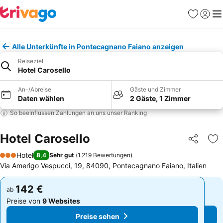
Favoriten
Einlog
Me
Alle Unterkünfte in Pontecagnano Faiano anzeigen
Reiseziel
Hotel Carosello
An-/Abreise
Gäste und Zimmer
Daten wählen
2 Gäste, 1 Zimmer
So beeinflussen Zahlungen an uns unser Ranking
Hotel Carosello
Teilen
Zu
Hotel
8,4
Sehr gut
(
1.219 Bewertungen
)
3 Sterne
Via Amerigo Vespucci, 19, 84090, Pontecagnano Faiano, Italien
142 €
142 €
ab
ab
Preise von
9 Websites
Preise von
9 Websites
Preise sehen
Preise sehen