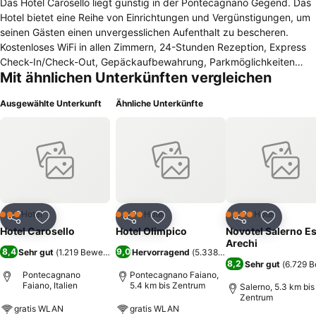
Das Hotel Carosello liegt günstig in der Pontecagnano Gegend. Das
Hotel bietet eine Reihe von Einrichtungen und Vergünstigungen, um
seinen Gästen einen unvergesslichen Aufenthalt zu bescheren.
Kostenloses WiFi in allen Zimmern, 24-Stunden Rezeption, Express
Check-In/Check-Out, Gepäckaufbewahrung, Parkmöglichkeiten
Mit ähnlichen Unterkünften vergleichen
sind auf der Liste der Sachen die Gäste genießen können. Jedes
der Gästezimmer ist elegant eingerichtet und verfügt über
Ausgewählte Unterkunft
Ähnliche Unterkünfte
praktische Annehmlichkeiten. Profitieren Sie von den
Freizeiteinrichtungen des Hotels, wie Biliard, Tischtennis.
Freundliche Mitarbeiter, exzellente Einrichtungen und unmittelbare
Nähe zu allem was Pontecagnano zu bieten hat sind nur einige
Gründe für einen Aufenthalt im Hotel Carosello.
Hotel
Hotel
Hotel
3 Sterne
4 Sterne
4 Sterne
Teilen
Zu Favoriten hinzufügen
Teilen
Zu Favoriten hinzufügen
Teilen
Zu Favor
Hotel Carosello
Hotel Olimpico
Novotel Salerno Es
Arechi
8,4
9,0
Sehr gut
(
1.219 Bewertungen
Hervorragend
)
(
5.338 Bewertungen
)
8,2
Sehr gut
(
6.729 
Pontecagnano
Pontecagnano Faiano,
Faiano, Italien
5.4 km bis Zentrum
Salerno, 5.3 km bis
Zentrum
gratis WLAN
gratis WLAN