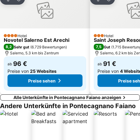
Teilen
Zu Favoriten hinzufügen
Teilen
Zu Favoriten
Lungomare Trieste
Luci d'Artista
Archäologisches Landesmuseum
Borgo di Albori
Stadio Arechi
Historisches Zentrum Cetara
Parco Regionale dei Monti Lattari
San Lorenzo
Hotel
Hotel
4 Sterne
3 Sterne
Novotel Salerno Est Arechi
Saint Joseph Reso
Centro Storico di Agropoli
Marina Grande
8,2
7,5
Sehr gut
(
6.729 Bewertungen
)
Gut
(
1.715 Bewertun
Vulcano Buono
Villa Comunale
Salerno, 5.3 km bis Zentrum
Salerno, 6.2 km bis Ze
96 €
91 €
ab
ab
Preise von
25 Websites
Preise von
4 Websit
Preise sehen
Preise se
Alle Unterkünfte in Pontecagnano Faiano anzeigen
Andere Unterkünfte in Pontecagnano Faiano