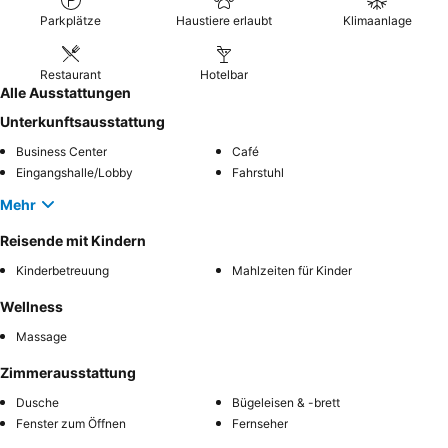
besseren Aufenthalt sollten Sie eine der
Magic Suiten
buchen,
Parkplätze
Haustiere erlaubt
Klimaanlage
um den einzigartigen Charme des Hotels und die Wellness-
Einrichtungen im Zimmer voll auszukosten.
Restaurant
Hotelbar
Alle Ausstattungen
Unterkunftsausstattung
Business Center
Café
Eingangshalle/Lobby
Fahrstuhl
Mehr
Reisende mit Kindern
Kinderbetreuung
Mahlzeiten für Kinder
Wellness
Massage
Zimmerausstattung
Dusche
Bügeleisen & -brett
Fenster zum Öffnen
Fernseher