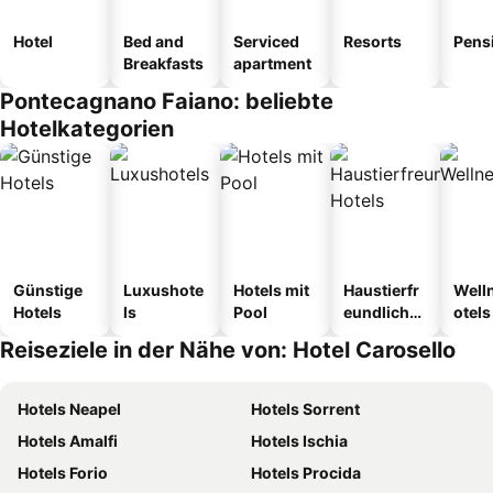
Hotel
Bed and
Serviced
Resorts
Pens
Breakfasts
apartment
Pontecagnano Faiano: beliebte
Hotelkategorien
Günstige
Luxushote
Hotels mit
Haustierfr
Well
Hotels
ls
Pool
eundliche
otels
Hotels
Reiseziele in der Nähe von: Hotel Carosello
Hotels Neapel
Hotels Sorrent
Hotels Amalfi
Hotels Ischia
Hotels Forio
Hotels Procida