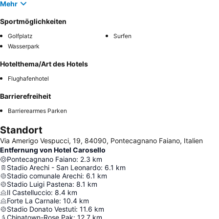
Mehr
Sportmöglichkeiten
Golfplatz
Surfen
Wasserpark
Hotelthema/Art des Hotels
Flughafenhotel
Barrierefreiheit
Barrierearmes Parken
Standort
Via Amerigo Vespucci, 19, 84090, Pontecagnano Faiano, Italien
Entfernung von Hotel Carosello
Pontecagnano Faiano
:
2.3
km
Stadio Arechi - San Leonardo
:
6.1
km
Stadio comunale Arechi
:
6.1
km
Stadio Luigi Pastena
:
8.1
km
Il Castelluccio
:
8.4
km
Forte La Carnale
:
10.4
km
Stadio Donato Vestuti
:
11.6
km
Chinatown-Rose Pak
:
12.7
km