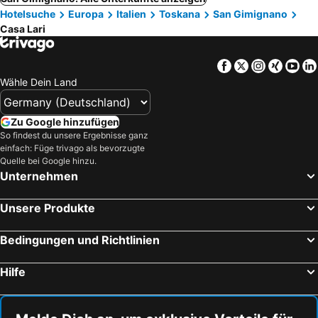
Hotelsuche
Europa
Italien
Toskana
San Gimignano
Casa Lari
Facebook
Twitter
Instagra
Xing
Yo
Wähle Dein Land
Zu Google hinzufügen
So findest du unsere Ergebnisse ganz
einfach: Füge trivago als bevorzugte
Quelle bei Google hinzu.
Unternehmen
Unsere Produkte
Bedingungen und Richtlinien
Hilfe