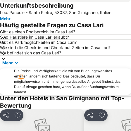
Unterkunftsbeschreibung
Messe Florenz
San Vigilio
Loc. Pancole - Santo Pietro, 53037, San Gimignano, Italien
Ponte Vecchio
Kathedrale Santa Maria del Fiore
Mehr
San Miniato
Oltrarno
Häufig gestellte Fragen zu Casa Lari
Panzano in Chianti
Kriche Santa Croce
Gibt es einen Poolbereich im Casa Lari?
Sind Haustiere im Casa Lari erlaubt?
San Gimignano 1300
Firenze Festival
Gibt es Parkmöglichkeiten im Casa Lari?
Marina di Bibbona Lido
Teatro Verdi
Wie sind die Check-in und Check-out Zeiten im Casa Lari?
Wo befindet sich das Casa Lari?
Palazzo Pitti
Altstadt
Mehr
The Westin Excelsior
Fortezza da Basso
Die Preise und Verfügbarkeit, die wir von Buchungswebsites
Palazzo Vecchio
Borgo di Badia a Passignano
erhalten, ändern sich laufend. Das bedeutet, dass Du
Piazza della Signoria
Piazza della Repubblica Florenz
möglicherweise nicht immer genau dasselbe Angebot findest, das
Du auf trivago gesehen hast, wenn Du auf der Buchungswebsite
Nelson Mandela Forum
Novoli
landest.
Unter den Hotels in San Gimignano mit Top-
Schloß Brolio
Messe- und Ausstellungszentrum Firenze Expo Congress SPA
Bewertung
Campo di Marte
Aussichtsplatz Piazzale Michelangelo
Rovezzano
Castello di Verrazzano
Teilen
Zu Favoriten hinzufügen
Teilen
Zu Favoriten
Siena Railway Station
Dom von Siena