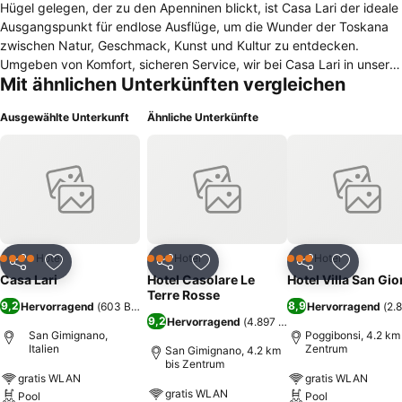
Hügel gelegen, der zu den Apenninen blickt, ist Casa Lari der ideale
Ausgangspunkt für endlose Ausflüge, um die Wunder der Toskana
zwischen Natur, Geschmack, Kunst und Kultur zu entdecken.
Umgeben von Komfort, sicheren Service, wir bei Casa Lari in unserer
Mit ähnlichen Unterkünften vergleichen
Einfachheit und Offenheit, möchten wir Ihnen das Beste bieten, was
Sie im Urlaub wünschen können. Der Komplex besteht aus
Ausgewählte Unterkunft
Ähnliche Unterkünfte
Wohnungen verschiedener Größe. Jede Unterkunft ist mit
Klimaanlage, Heizung, Safe, Telefon, Sat-TV, kostenlosem WLAN
und einem Balkon mit Panoramablick ausgestattet. Darüber hinaus
bietet das Casa Lari seinen Gästen eine Garage, einen
Swimmingpool, einen Garten, einen Waschsalon und einen
Fahrradverleih. Von Casa Lari aus können Sie schnell folgende
Städte erreichen: San Gimignano, Certaldo, Volterra, Monteriggioni,
Siena, Chianti, Florenz, Pisa, Lucca etc.
Hotel
Hotel
Hotel
4 Sterne
3 Sterne
3 Sterne
Teilen
Zu Favoriten hinzufügen
Teilen
Zu Favoriten hinzufügen
Teilen
Zu Favor
Casa Lari
Hotel Casolare Le
Hotel Villa San Gio
Terre Rosse
9,2
8,9
Hervorragend
(
603 Bewertungen
)
Hervorragend
(
2.
9,2
Hervorragend
(
4.897 Bewertungen
)
San Gimignano,
Poggibonsi, 4.2 km 
Italien
Zentrum
San Gimignano, 4.2 km
bis Zentrum
gratis WLAN
gratis WLAN
gratis WLAN
Pool
Pool