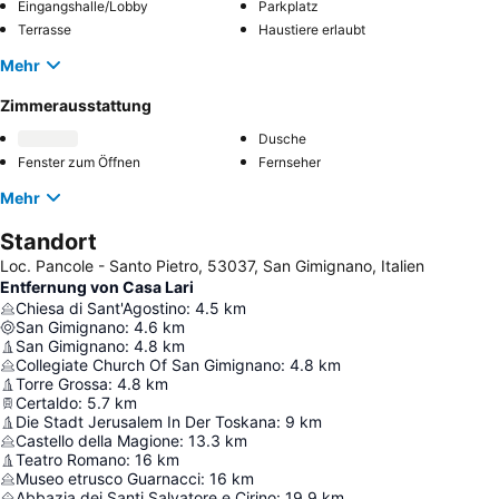
Eingangshalle/Lobby
Parkplatz
Terrasse
Haustiere erlaubt
Mehr
Zimmerausstattung
Dusche
Fenster zum Öffnen
Fernseher
Mehr
Standort
Loc. Pancole - Santo Pietro, 53037, San Gimignano, Italien
Entfernung von Casa Lari
Chiesa di Sant'Agostino
:
4.5
km
San Gimignano
:
4.6
km
San Gimignano
:
4.8
km
Collegiate Church Of San Gimignano
:
4.8
km
Torre Grossa
:
4.8
km
Certaldo
:
5.7
km
Die Stadt Jerusalem In Der Toskana
:
9
km
Castello della Magione
:
13.3
km
Teatro Romano
:
16
km
Museo etrusco Guarnacci
:
16
km
Abbazia dei Santi Salvatore e Cirino
:
19.9
km