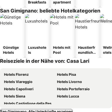
Breakfasts
apartment
San Gimignano: beliebte Hotelkategorien
Günstige
Luxushote
Hotels mit
Haustierfr
Well
Hotels
ls
Pool
eundliche
otels
Hotels
Reiseziele in der Nähe von: Casa Lari
Hotels Florenz
Hotels Pisa
Hotels Viareggio
Hotels Livorno
Hotels Capoliveri
Hotels Portoferraio
Hotels Siena
Hotels Lucca
Hotels Castiglione della Pescaia
San Gimignano: Alle Unterkünfte anzeigen