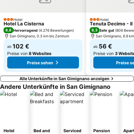
Klosterruine San Galgano
Historical Centre
Galluzzo
Grassina
Piazza di Santa Croce
Mercato Centrale
Hotel
Hotel
3 Sterne
3 Sterne
Hotel La Cisterna
Tenuta Decimo - Il
The Mall
Piazza della Cisterna
8,8
8,3
Hervorragend
(
4.276 Bewertungen
)
Sehr gut
(
806 Bewe
Circolo del Golf dell'Ugolino
Piazza del Campo
San Gimignano, 0.3 km bis Zentrum
San Gimignano, 6.9 km
102 €
56 €
ab
ab
Preise von
8 Websites
Preise von
3 Websit
Preise sehen
Preise s
Alle Unterkünfte in San Gimignano anzeigen
Andere Unterkünfte in San Gimignano
Hotel
Bed and
Serviced
Pension
Apar