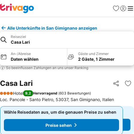
Favoriten
Einlog
Me
Alle Unterkünfte in San Gimignano anzeigen
Reiseziel
Casa Lari
An-/Abreise
Gäste und Zimmer
Daten wählen
2 Gäste, 1 Zimmer
So beeinflussen Zahlungen an uns unser Ranking
Casa Lari
Teilen
Zu
Hotel
9,2
Hervorragend
(
603 Bewertungen
)
4 Sterne
Loc. Pancole - Santo Pietro, 53037, San Gimignano, Italien
Wähle Reisedaten aus, um die genauen Preise zu sehen
Wähle Reisedaten aus, um die genauen Preise zu sehen
Preise sehen
Preise sehen