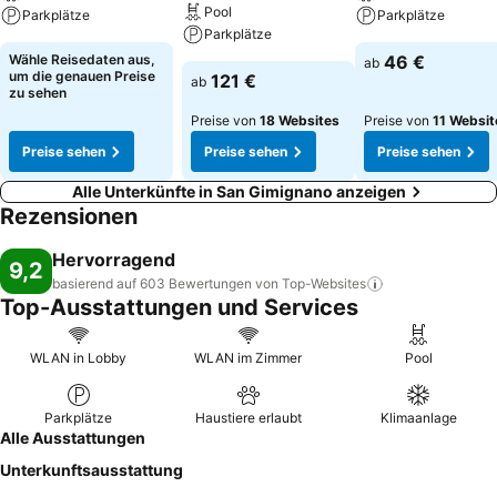
Pool
Parkplätze
Parkplätze
Parkplätze
Wähle Reisedaten aus,
46 €
ab
um die genauen Preise
121 €
ab
zu sehen
Preise von
18 Websites
Preise von
11 Websit
Preise sehen
Preise sehen
Preise sehen
Alle Unterkünfte in San Gimignano anzeigen
Rezensionen
Hervorragend
9,2
basierend auf 603 Bewertungen von
Top-Websites
Top-Ausstattungen und Services
WLAN in Lobby
WLAN im Zimmer
Pool
Parkplätze
Haustiere erlaubt
Klimaanlage
Alle Ausstattungen
Unterkunftsausstattung