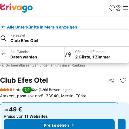
Favoriten
Einlog
Me
Alle Unterkünfte in Mersin anzeigen
Reiseziel
Club Efes Otel
An-/Abreise
Gäste und Zimmer
Daten wählen
2 Gäste, 1 Zimmer
So beeinflussen Zahlungen an uns unser Ranking
Club Efes Otel
Teilen
Zu
Hotel
7,9
Gut
(
1.266 Bewertungen
)
4 Sterne
Atakent, paşa sok no:8, 33940, Mersin, Türkei
49 €
49 €
ab
ab
Preise von
11 Websites
Preise von
11 Websites
Preise sehen
Preise sehen