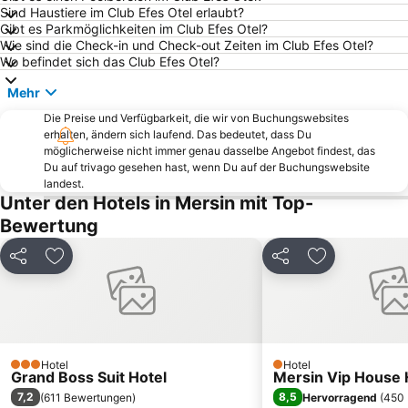
Sind Haustiere im Club Efes Otel erlaubt?
Gibt es Parkmöglichkeiten im Club Efes Otel?
Wie sind die Check-in und Check-out Zeiten im Club Efes Otel?
Wo befindet sich das Club Efes Otel?
Mehr
Die Preise und Verfügbarkeit, die wir von Buchungswebsites
erhalten, ändern sich laufend. Das bedeutet, dass Du
möglicherweise nicht immer genau dasselbe Angebot findest, das
Du auf trivago gesehen hast, wenn Du auf der Buchungswebsite
landest.
Unter den Hotels in Mersin mit Top-
Bewertung
Teilen
Zu Favoriten hinzufügen
Teilen
Zu Favoriten
Hotel
Hotel
3 Sterne
1 Sterne
Grand Boss Suit Hotel
Mersin Vip House 
7,2
8,5
(
611 Bewertungen
)
Hervorragend
(
450 