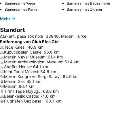
Barrierearme Wege
Barrierearmes Badezimmer
Barrierearmes Parken
Barrierearmes Zimmer
Mehr
Standort
Atakent, paşa sok no:8, 33940, Mersin, Türkei
Entfernung von Club Efes Otel
Tece Kalesi
:
46.9
km
Kuzucubelen Castle
:
56.6
km
Mersin Naval Museum
:
61.4
km
Mersin Archaeological Museum
:
61.4
km
Atatürk House
:
64.1
km
Kent Tarihi Müzesi
:
64.6
km
Mersin Kongre ve Sergi Sarayı
:
64.9
km
Mersin Gar
:
65.1
km
Mersin
:
66.4
km
Tırmıl Tepe Höyüğü
:
68.8
km
Belenkeşlik Castle
:
74.6
km
Flughafen Gazipaşa
:
160.7
km