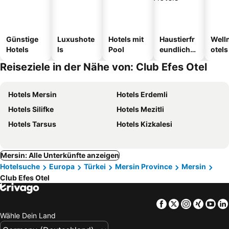
Günstige
Luxushote
Hotels mit
Haustierfr
Well
Hotels
ls
Pool
eundliche
otels
Hotels
Reiseziele in der Nähe von: Club Efes Otel
Hotels Mersin
Hotels Erdemli
Hotels Silifke
Hotels Mezitli
Hotels Tarsus
Hotels Kizkalesi
Mersin: Alle Unterkünfte anzeigen
Hotelsuche
Europa
Türkei
Mersin Province
Mersin
Club Efes Otel
Facebook
Twitter
Instagra
Xing
Yo
Wähle Dein Land