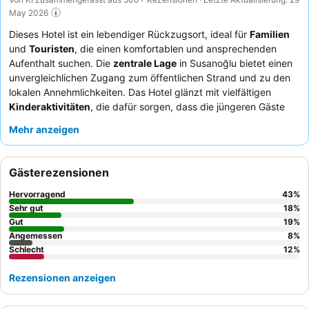
May 2026
Dieses Hotel ist ein lebendiger Rückzugsort, ideal für
Familien
und
Touristen
, die einen komfortablen und ansprechenden
Aufenthalt suchen. Die
zentrale Lage
in Susanoğlu bietet einen
unvergleichlichen Zugang zum öffentlichen Strand und zu den
lokalen Annehmlichkeiten. Das Hotel glänzt mit vielfältigen
Kinderaktivitäten
, die dafür sorgen, dass die jüngeren Gäste
immer unterhalten werden. Die Gäste loben stets das
Mehr anzeigen
freundliche und aufmerksame Personal
und das köstliche,
abwechslungsreiche
Frühstücksbuffet
. Für das beste Erlebnis
empfiehlt es sich, ein neu renoviertes Zimmer anzufragen, um
Gästerezensionen
modernen Komfort und frisch duftende Bettwäsche zu
genießen.
Hervorragend
43
%
Sehr gut
18
%
Gut
19
%
Angemessen
8
%
Schlecht
12
%
Rezensionen anzeigen