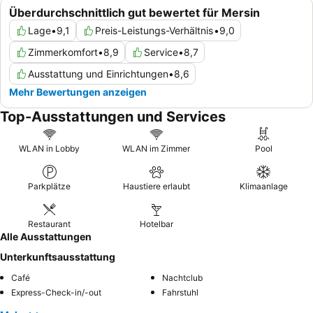
Überdurchschnittlich gut bewertet für Mersin
Lage
•
9,1
Preis-Leistungs-Verhältnis
•
9,0
Zimmerkomfort
•
8,9
Service
•
8,7
Ausstattung und Einrichtungen
•
8,6
Mehr Bewertungen anzeigen
Top-Ausstattungen und Services
WLAN in Lobby
WLAN im Zimmer
Pool
Parkplätze
Haustiere erlaubt
Klimaanlage
Restaurant
Hotelbar
Alle Ausstattungen
Unterkunftsausstattung
Café
Nachtclub
Express-Check-in/-out
Fahrstuhl