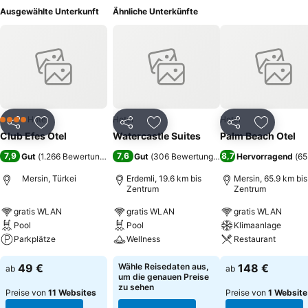
Ausgewählte Unterkunft
Ähnliche Unterkünfte
Hotel
Hotel
Hotel
4 Sterne
Teilen
Zu Favoriten hinzufügen
Teilen
Zu Favoriten hinzufügen
Teilen
Zu Favor
Club Efes Otel
Watercastle Suites
Palm Beach Otel
7,9
7,6
8,7
Gut
(
1.266 Bewertungen
)
Gut
(
306 Bewertungen
)
Hervorragend
(
65
Mersin, Türkei
Erdemli, 19.6 km bis
Mersin, 65.9 km bis
Zentrum
Zentrum
gratis WLAN
gratis WLAN
gratis WLAN
Pool
Pool
Klimaanlage
Parkplätze
Wellness
Restaurant
49 €
Wähle Reisedaten aus,
148 €
ab
ab
um die genauen Preise
zu sehen
Preise von
11 Websites
Preise von
1 Website