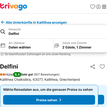
Favoriten
Einlog
Me
Alle Unterkünfte in Kallithea anzeigen
Reiseziel
Delfini
An-/Abreise
Gäste und Zimmer
Daten wählen
2 Gäste, 1 Zimmer
So beeinflussen Zahlungen an uns unser Ranking
Delfini
Teilen
Zu
Hotel
8,3
Sehr gut
(
507 Bewertungen
)
2 Sterne
Kallithea Chalkidikis, 63077, Kallithea, Griechenland
Wähle Reisedaten aus, um die genauen Preise zu sehen
Wähle Reisedaten aus, um die genauen Preise zu sehen
Preise sehen
Preise sehen