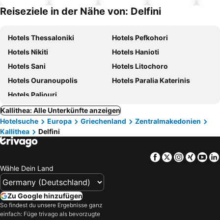
Hotels
Reiseziele in der Nähe von: Delfini
Hotels Thessaloniki
Hotels Pefkohori
Hotels Nikiti
Hotels Hanioti
Hotels Sani
Hotels Litochoro
Hotels Ouranoupolis
Hotels Paralia Katerinis
Hotels Paliouri
Kallithea: Alle Unterkünfte anzeigen
Hotelsuche
Europa
Griechenland
Zentralmakedonien
Kallithea
Delfini
Facebook
Twitter
Instagra
Xing
Yo
Wähle Dein Land
Zu Google hinzufügen
So findest du unsere Ergebnisse ganz
einfach: Füge trivago als bevorzugte