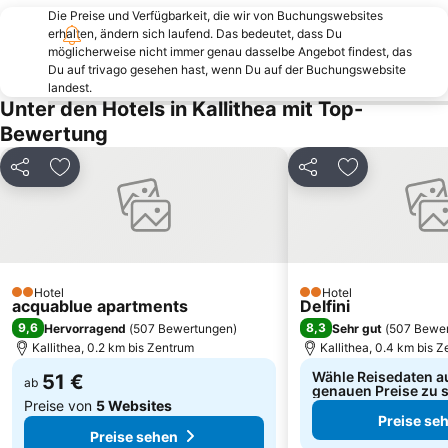
Die Preise und Verfügbarkeit, die wir von Buchungswebsites
Sani
Fourka
erhalten, ändern sich laufend. Das bedeutet, dass Du
Kriopigi
Strand Alikes Ammouliani
möglicherweise nicht immer genau dasselbe Angebot findest, das
Du auf trivago gesehen hast, wenn Du auf der Buchungswebsite
Nea Fokea beach
Potidea
landest.
Unter den Hotels in Kallithea mit Top-
Elia 2
Paradisos
Bewertung
Elani
Kalogria Beach
Karagatsia
Livrochio
Teilen
Zu Favoriten hinzufügen
Teilen
Zu Favoriten
Zeus
Chanioti 3
Porto Karras 1
Sani Marina
Panagia Vourvourou
Kavourotripes
Traditional Settlement of Sikia
Develiki
Hotel
Hotel
2 Sterne
2 Sterne
acquablue apartments
Delfini
Bousoulas
Haniotis Melathron
9,6
8,3
Hervorragend
(
507 Bewertungen
)
Sehr gut
(
507 Bewe
Loutra
Elaionas
Kallithea, 0.2 km bis Zentrum
Kallithea, 0.4 km bis 
Wähle Reisedaten a
51 €
ab
genauen Preise zu 
Preise von
5 Websites
Preise se
Preise sehen