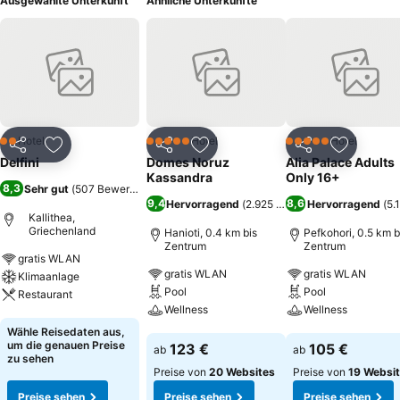
Ausgewählte Unterkunft
Ähnliche Unterkünfte
Hotel
Hotel
Hotel
2 Sterne
5 Sterne
5 Sterne
Teilen
Zu Favoriten hinzufügen
Teilen
Zu Favoriten hinzufügen
Teilen
Zu Favor
Delfini
Domes Noruz
Alia Palace Adults
Kassandra
Only 16+
8,3
Sehr gut
(
507 Bewertungen
)
9,4
8,6
Hervorragend
(
2.925 Bewertungen
Hervorragend
)
(
5.
Kallithea,
Griechenland
Hanioti, 0.4 km bis
Pefkohori, 0.5 km b
Zentrum
Zentrum
gratis WLAN
gratis WLAN
gratis WLAN
Klimaanlage
Pool
Pool
Restaurant
Wellness
Wellness
Preise sehen
Wähle Reisedaten aus,
Preise sehen
Preise sehen
um die genauen Preise
123 €
105 €
ab
ab
zu sehen
Preise von
20 Websites
Preise von
19 Websi
Preise sehen
Preise sehen
Preise sehen