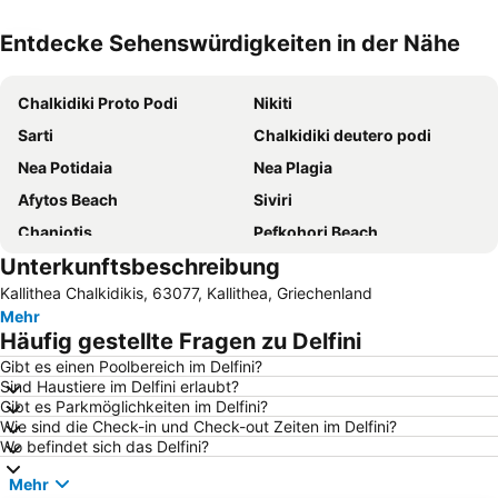
Entdecke Sehenswürdigkeiten in der Nähe
Karte vergrößern
Chalkidiki Proto Podi
Nikiti
Sarti
Chalkidiki deutero podi
Nea Potidaia
Nea Plagia
Afytos Beach
Siviri
Chaniotis
Pefkohori Beach
Unterkunftsbeschreibung
Polychrono beach
Karidi Beach
Kallithea Chalkidikis, 63077, Kallithea, Griechenland
Sunshine
Afytos
Mehr
Lagomandra
Neos Marmaras
Häufig gestellte Fragen zu Delfini
Porto Carras Grand Resort Golf Club
Agios Ioannis
Gibt es einen Poolbereich im Delfini?
Sind Haustiere im Delfini erlaubt?
Kallithea
Toroni
Gibt es Parkmöglichkeiten im Delfini?
Porto Koufo
Nea Skioni
Wie sind die Check-in und Check-out Zeiten im Delfini?
Wo befindet sich das Delfini?
Possidi
Psakoudia
Mehr
Gerakini
Strandpromenade