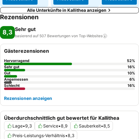
Alle Unterkünfte in Kallithea anzeigen
Rezensionen
Sehr gut
8,3
basierend auf 507 Bewertungen von
Top-Websites
Gästerezensionen
Hervorragend
52
%
Sehr gut
16
%
Gut
10
%
Angemessen
6
%
Schlecht
16
%
Rezensionen anzeigen
Überdurchschnittlich gut bewertet für Kallithea
Lage
•
9,3
Service
•
8,9
Sauberkeit
•
8,5
Preis-Leistungs-Verhältnis
•
8,3