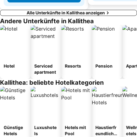
Alle Unterkünfte in Kallithea anzeigen
Andere Unterkünfte in Kallithea
Hotel
Serviced
Resorts
Pension
Apar
apartment
Kallithea: beliebte Hotelkategorien
Günstige
Luxushote
Hotels mit
Haustierfr
Well
Hotels
ls
Pool
eundliche
otels