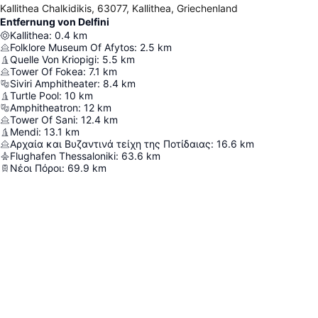
Kallithea Chalkidikis, 63077, Kallithea, Griechenland
Entfernung von Delfini
Kallithea
:
0.4
km
Folklore Museum Of Afytos
:
2.5
km
Quelle Von Kriopigi
:
5.5
km
Tower Of Fokea
:
7.1
km
Siviri Amphitheater
:
8.4
km
Turtle Pool
:
10
km
Amphitheatron
:
12
km
Tower Of Sani
:
12.4
km
Mendi
:
13.1
km
Αρχαία και Βυζαντινά τείχη της Ποτίδαιας
:
16.6
km
Flughafen Thessaloniki
:
63.6
km
Νέοι Πόροι
:
69.9
km