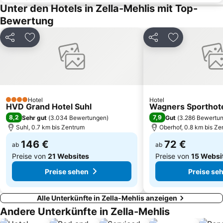
Unter den Hotels in Zella-Mehlis mit Top-
Rieth
Niedernissa
Bewertung
Bischleben-Stedten
Marktplatz zu Eisenach
Teilen
Zu Favoriten hinzufügen
Teilen
Zu Favoriten
Coburger Weihnachtsmarkt
Mittelhausen
Zitadelle Petersberg
DomStufen-Festspiele
Jüchsen
Schmira
Fischmarkt
Heidecksburg
Hotel
Hotel
Eissportzentrum
Hochheim
4 Sterne
HVD Grand Hotel Suhl
Wagners Sporthot
Kerspleben
Anger 1
8,2
7,9
Sehr gut
(
3.034 Bewertungen
)
Gut
(
3.286 Bewertu
Suhl, 0.7 km bis Zentrum
Oberhof, 0.8 km bis Ze
146 €
72 €
ab
ab
Preise von
21 Websites
Preise von
15 Websi
Preise sehen
Preise se
Alle Unterkünfte in Zella-Mehlis anzeigen
Andere Unterkünfte in Zella-Mehlis