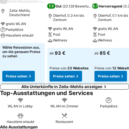
/
Keine Rezensionen verfügbar
7,5
8,7
Gut
(
23.128 Bewertungen
)
Hervorragend
(
3.
Zella-Mehlis,
Deutschland
Oberhof, 0.3 km bis
Oberhof, 0.1 km bis
Zentrum
Zentrum
gratis WLAN
gratis WLAN
gratis WLAN
Parkplätze
Pool
Pool
Haustiere erlaubt
Wellness
Wellness
Preise sehen
Wähle Reisedaten aus,
Preise sehen
Preise sehen
um die genauen Preise
93 €
85 €
ab
ab
zu sehen
Preise von
23 Websites
Preise von
12 Websi
Preise sehen
Preise sehen
Preise sehen
Alle Unterkünfte in Zella-Mehlis anzeigen
Top-Ausstattungen und Services
WLAN in Lobby
WLAN im Zimmer
Parkplätze
Haustiere erlaubt
Restaurant
Alle Ausstattungen