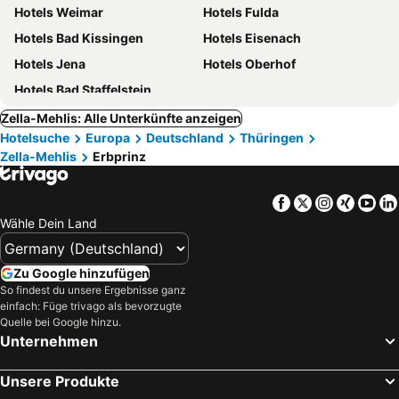
Hotels Weimar
Hotels Fulda
Hotels Bad Kissingen
Hotels Eisenach
Hotels Jena
Hotels Oberhof
Hotels Bad Staffelstein
Zella-Mehlis: Alle Unterkünfte anzeigen
Hotelsuche
Europa
Deutschland
Thüringen
Zella-Mehlis
Erbprinz
Facebook
Twitter
Instagra
Xing
Yo
Wähle Dein Land
Zu Google hinzufügen
So findest du unsere Ergebnisse ganz
einfach: Füge trivago als bevorzugte
Quelle bei Google hinzu.
Unternehmen
Unsere Produkte