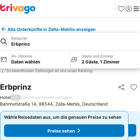
Favoriten
Einlog
Me
Alle Unterkünfte in Zella-Mehlis anzeigen
Reiseziel
Erbprinz
An-/Abreise
Gäste und Zimmer
Daten wählen
2 Gäste, 1 Zimmer
So beeinflussen Zahlungen an uns unser Ranking
Erbprinz
Teilen
Zu
Hotel
/
Keine Rezensionen verfügbar
Bahnhofstraße 14, 98544, Zella-Mehlis, Deutschland
Wähle Reisedaten aus, um die genauen Preise zu sehen
Wähle Reisedaten aus, um die genauen Preise zu sehen
Preise sehen
Preise sehen