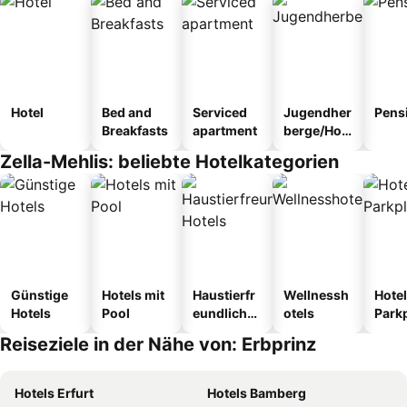
Hotel
Bed and
Serviced
Jugendher
Pens
Breakfasts
apartment
berge/Hos
tel
Zella-Mehlis: beliebte Hotelkategorien
Günstige
Hotels mit
Haustierfr
Wellnessh
Hotel
Hotels
Pool
eundliche
otels
Park
Hotels
Reiseziele in der Nähe von: Erbprinz
Hotels Erfurt
Hotels Bamberg