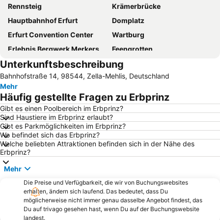
Rennsteig
Krämerbrücke
Hauptbahnhof Erfurt
Domplatz
Erfurt Convention Center
Wartburg
Erlebnis Bergwerk Merkers
Feengrotten
Unterkunftsbeschreibung
Marktplatz
Flughafen Erfurt-Weimar
Bahnhofstraße 14, 98544, Zella-Mehlis, Deutschland
Kaisersaal Erfurt
EGA Erfurt
Mehr
Samba-Festival
CCS - Congress Centrum Suhl
Häufig gestellte Fragen zu Erbprinz
egapark Lichterfest
Erfurt Zoo & Aquarium
Gibt es einen Poolbereich im Erbprinz?
Sind Haustiere im Erbprinz erlaubt?
Tierpark Gotha
Gispersleben
Gibt es Parkmöglichkeiten im Erbprinz?
Anger
Zum Anker
Wo befindet sich das Erbprinz?
Welche beliebten Attraktionen befinden sich in der Nähe des
Erfurter Hof
SAALEMAXX
Erbprinz?
Jagdhaus Gabelbach
Linderbach
Mehr
Augustinerkloster Erfurt
Bindersleben
Die Preise und Verfügbarkeit, die wir von Buchungswebsites
Steigerwaldstadion
Schneekopf
erhalten, ändern sich laufend. Das bedeutet, dass Du
möglicherweise nicht immer genau dasselbe Angebot findest, das
Daberstedt
Großer Inselsberg
Du auf trivago gesehen hast, wenn Du auf der Buchungswebsite
landest.
Molsdorf
Alach