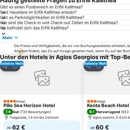
Häufig gestellte Fragen zu Erifili Kallithea
Gibt es einen Poolbereich im Erifili Kallithea?
Sind Haustiere im Erifili Kallithea erlaubt?
Gibt es Parkmöglichkeiten im Erifili Kallithea?
Wie sind die Check-in und Check-out Zeiten im Erifili Kallithea?
Wo befindet sich das Erifili Kallithea?
Mehr
Die Preise und Verfügbarkeit, die wir von Buchungswebsites erhalten, 
Angebot findest, das Du auf trivago gesehen hast, wenn Du auf der Bu
Unter den Hotels in Agios Georgios mit Top-
Beliebte Wahl
Beliebte Wahl
Zu Favoriten hinzufügen
Zu Favoriten h
Teilen
Teilen
Hotel
Hotel
4 Sterne
3 Sterne
Pilio Sea Horizon Hotel
Kenta Beach Hotel
7,6
9,1
Gut
(
735 Bewertungen
)
Hervorragend
(
833 
Tsagarada, 1.4 km bis Zentrum
Agios Ioannis, 0.6 km 
62 €
60 €
ab
ab