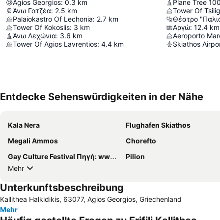
Agios Georgios
:
0.3
km
Plane Tree 10
Άνω Γατζέα
:
2.5
km
Tower Of Tsilig
Palaiokastro Of Lechonia
:
2.7
km
Θέατρο "Παλι
Tower Of Kokoslis
:
3
km
Αργώ
:
12.4
km
Άνω Λεχώνια
:
3.6
km
Aeroporto Mar
Tower Of Agios Lavrentios
:
4.4
km
Entdecke Sehenswürdigkeiten in der Nähe
Kala Nera
Flughafen Skiathos
Megali Ammos
Chorefto
Gay Culture Festival Πηγή: www.lifo.gr
Pilion
Mehr
Unterkunftsbeschreibung
Kallithea Halkidikis, 63077, Agios Georgios, Griechenland
Mehr