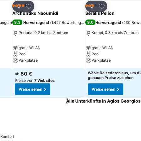
ügen
Zu Favoriten hinzufügen
Zu Favoriten hinz
Hotel
Hotel
4 Sterne
3 Sterne
Teilen
Teilen
Archontiko Naoumidi
Seralis Pelion
9,3
9,0
tungen
)
Hervorragend
(
1.427 Bewertungen
)
Hervorragend
(
230 Bewe
Portaria, 0.2 km bis Zentrum
Koropi, 0.8 km bis Zentrum
gratis WLAN
gratis WLAN
Pool
Pool
Parkplätze
Parkplätze
80 €
Wähle Reisedaten aus, um di
ab
genauen Preise zu sehen
Preise von
7 Websites
Preise sehen
Preise sehen
Alle Unterkünfte in Agios Georgio
Komfort