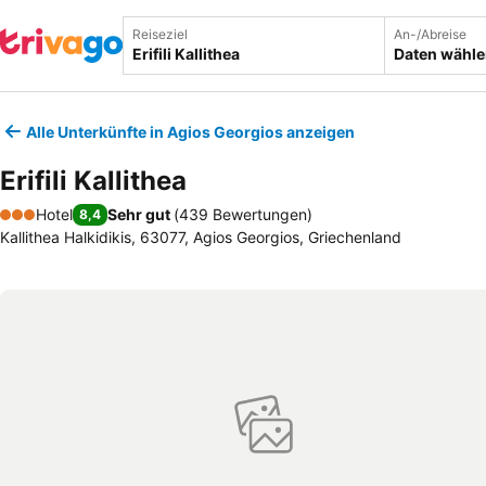
Reiseziel
An-/Abreise
Daten wähl
Alle Unterkünfte in Agios Georgios anzeigen
Erifili Kallithea
Hotel
Sehr gut
(
439 Bewertungen
)
8,4
3 Sterne
Kallithea Halkidikis, 63077, Agios Georgios, Griechenland