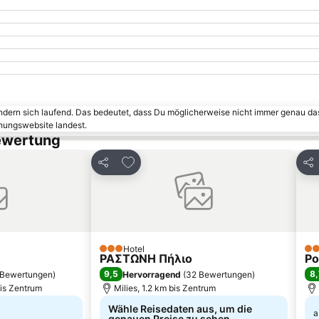
ändern sich laufend. Das bedeutet, dass Du möglicherweise nicht immer genau da
chungswebsite landest.
Bewertung
inzufügen
Zu Favoriten hinzufügen
Teilen
Tei
Hotel
3 Sterne
4 S
ΡΑΣΤΩΝΗ Πήλιο
Po
9,5
8,
Bewertungen
)
Hervorragend
(
32 Bewertungen
)
bis Zentrum
Milies, 1.2 km bis Zentrum
Wähle Reisedaten aus, um die
a
genauen Preise zu sehen