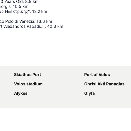
00 Years Old
:
8.9
km
iorgis
:
10.5
km
άς Ηλεκτρικής"
:
12.2
km
co Polo di Venezia
:
13.6
km
Skiathos Airport ‘Alexandros Papadiamantis’
:
40.3
km
Karte vergrößern
Skiathos Port
Port of Volos
Volos stadium
Chrisi Akti Panagias
Alykes
Glyfa