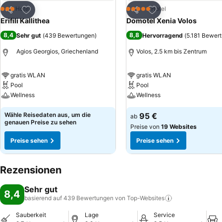
Zu Favoriten hinzufügen
Zu Favoriten hinzuf
Hotel
Hotel
3 Sterne
5 Sterne
Teilen
Teilen
Erifili Kallithea
Domotel Xenia Volos
8,4
8,8
Sehr gut
(
439 Bewertungen
)
Hervorragend
(
5.181 Bewer
Agios Georgios, Griechenland
Volos, 2.5 km bis Zentrum
gratis WLAN
gratis WLAN
Pool
Pool
Wellness
Wellness
Wähle Reisedaten aus, um die
95 €
ab
genauen Preise zu sehen
Preise von
19 Websites
Preise sehen
Preise sehen
Rezensionen
Sehr gut
8,4
basierend auf 439 Bewertungen von
Top-Websites
Sauberkeit
Lage
Service