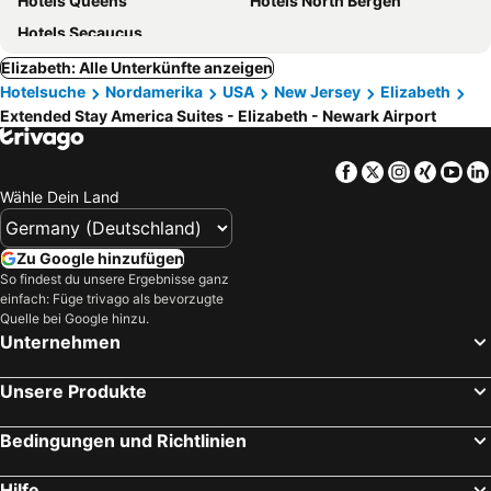
Hotels Queens
Hotels North Bergen
Hotels Secaucus
Elizabeth: Alle Unterkünfte anzeigen
Hotelsuche
Nordamerika
USA
New Jersey
Elizabeth
Extended Stay America Suites - Elizabeth - Newark Airport
Facebook
Twitter
Instagra
Xing
Yo
Wähle Dein Land
Zu Google hinzufügen
So findest du unsere Ergebnisse ganz
einfach: Füge trivago als bevorzugte
Quelle bei Google hinzu.
Unternehmen
Unsere Produkte
Bedingungen und Richtlinien
Hilfe