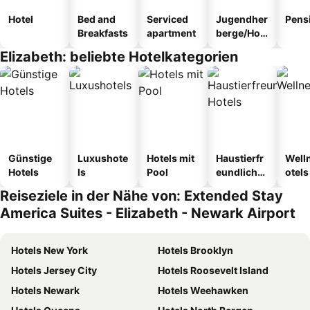
Hotel
Bed and
Serviced
Jugendher
Pens
Breakfasts
apartment
berge/Hos
tel
Elizabeth: beliebte Hotelkategorien
Günstige
Luxushote
Hotels mit
Haustierfr
Well
Hotels
ls
Pool
eundliche
otels
Hotels
Reiseziele in der Nähe von: Extended Stay
America Suites - Elizabeth - Newark Airport
Hotels New York
Hotels Brooklyn
Hotels Jersey City
Hotels Roosevelt Island
Hotels Newark
Hotels Weehawken