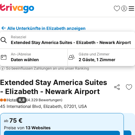
Favoriten
Einlog
Me
Alle Unterkünfte in Elizabeth anzeigen
Reiseziel
Extended Stay America Suites - Elizabeth - Newark Airport
An-/Abreise
Gäste und Zimmer
Daten wählen
2 Gäste, 1 Zimmer
So beeinflussen Zahlungen an uns unser Ranking
Extended Stay America Suites
- Elizabeth - Newark Airport
Teilen
Zu
Hotel
6,8
(
4.329 Bewertungen
)
2 Sterne
45 International Blvd, Elizabeth, 07201, USA
75 €
75 €
ab
ab
Preise von
13 Websites
Preise von
13 Websites