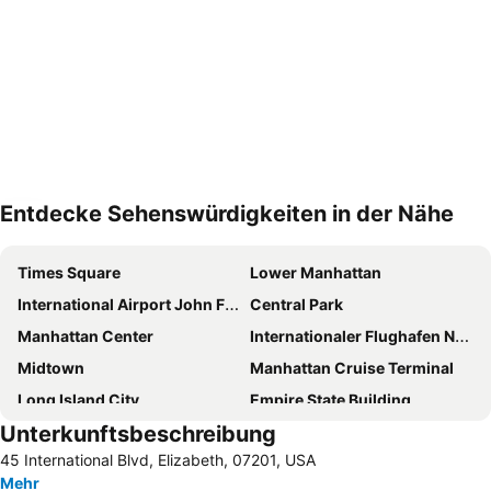
Entdecke Sehenswürdigkeiten in der Nähe
Karte vergrößern
Times Square
Lower Manhattan
International Airport John F. Kennedy
Central Park
Manhattan Center
Internationaler Flughafen Newark Liberty
Midtown
Manhattan Cruise Terminal
Long Island City
Empire State Building
Unterkunftsbeschreibung
Financial District
New York City Marathon
45 International Blvd, Elizabeth, 07201, USA
SoHo
Williamsburg
Mehr