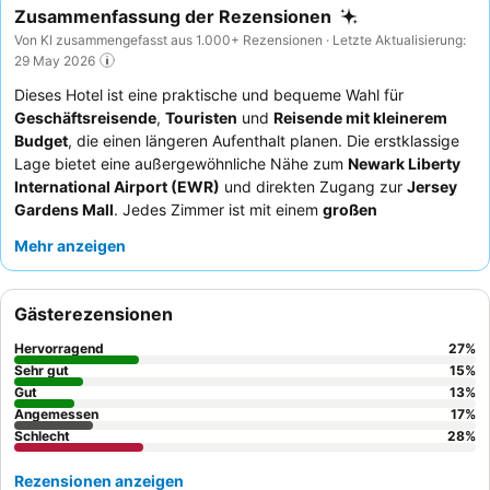
Zusammenfassung der Rezensionen
Von KI zusammengefasst aus 1.000+ Rezensionen · Letzte Aktualisierung:
29 May 2026
Dieses Hotel ist eine praktische und bequeme Wahl für
Geschäftsreisende
,
Touristen
und
Reisende mit kleinerem
Budget
, die einen längeren Aufenthalt planen. Die erstklassige
Lage bietet eine außergewöhnliche Nähe zum
Newark Liberty
International Airport (EWR)
und direkten Zugang zur
Jersey
Gardens Mall
. Jedes Zimmer ist mit einem
großen
Kühlschrank, einer Mikrowelle und einem Herd
ausgestattet,
Mehr anzeigen
was die Zubereitung von Mahlzeiten auf dem Zimmer sehr
praktisch macht. Die Gäste loben stets das
Personal an der
Rezeption
für ihre freundliche Art und Effizienz, und das
Gästerezensionen
Frühstück zum Mitnehmen ist, obwohl einfach, ein praktisches
Angebot. Für ein ruhigeres und möglicherweise moderneres
Hervorragend
27
%
Erlebnis sollten Gäste ein Zimmer abseits der stark
Sehr gut
15
%
frequentierten Bereiche anfragen.
Gut
13
%
Angemessen
17
%
Schlecht
28
%
Rezensionen anzeigen