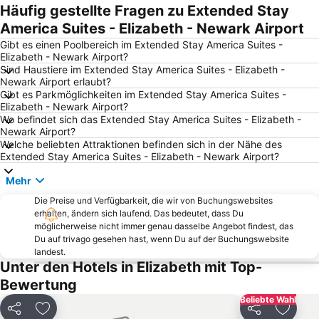
Chelsea
9/11 Memorial
Häufig gestellte Fragen zu Extended Stay
Penn Station
Madison Square Garden
America Suites - Elizabeth - Newark Airport
Rockefeller Center
Brooklyn Bridge
Gibt es einen Poolbereich im Extended Stay America Suites -
Elizabeth - Newark Airport?
Broadway
Harlem
Sind Haustiere im Extended Stay America Suites - Elizabeth -
Newark Airport erlaubt?
Flughafen LaGuardia
Hell's Kitchen
Gibt es Parkmöglichkeiten im Extended Stay America Suites -
Bryant Park
Apollo Theater
Elizabeth - Newark Airport?
Wo befindet sich das Extended Stay America Suites - Elizabeth -
Wall Street
Upper East Side
Newark Airport?
Welche beliebten Attraktionen befinden sich in der Nähe des
MetLife Stadium
Upper West Side
Extended Stay America Suites - Elizabeth - Newark Airport?
Grand Central Terminal
Brooklyn Cruise Terminal
Mehr
Howard Beach JFK Airport Metro Station
Greenwich Village
Die Preise und Verfügbarkeit, die wir von Buchungswebsites
JFK Runway Run
Chinatown New York
erhalten, ändern sich laufend. Das bedeutet, dass Du
möglicherweise nicht immer genau dasselbe Angebot findest, das
East Village
Port Authority Bus Terminal
Du auf trivago gesehen hast, wenn Du auf der Buchungswebsite
Fifth Avenue
34th St Penn Station Metro Station
landest.
Unter den Hotels in Elizabeth mit Top-
Jersey Gardens Outlet Mall
Macy's
Bewertung
Museum of Modern Art - MoMA
Tribeca
Beliebte Wahl
New Yorker U-Bahn
West Village
Teilen
Zu Favoriten hinzufügen
Teilen
Zu Fav