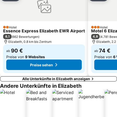
Lower East Side
Grand Central 42nd St Metro Station
Bronx
Brooklyn Heights
Hotel
Hotel
2 Sterne
3 Sterne
Essence Express Elizabeth EWR Airport
Motel 6 Eliz
6,1
4,9
(
662 Bewertungen
)
(
4.781 Bew
Elizabeth, 0.8 km bis Zentrum
Elizabeth, 2.
90 €
74 €
ab
ab
Preise von
9 Websites
Preise von
6
Preise sehen
Alle Unterkünfte in Elizabeth anzeigen
Andere Unterkünfte in Elizabeth