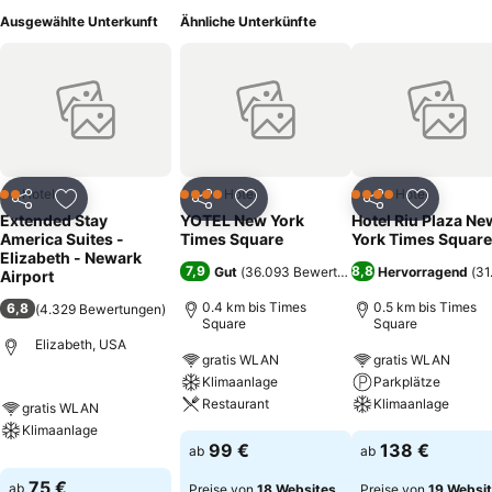
Ausgewählte Unterkunft
Ähnliche Unterkünfte
Hotel
Hotel
Hotel
2 Sterne
4 Sterne
4 Sterne
Teilen
Zu Favoriten hinzufügen
Teilen
Zu Favoriten hinzufügen
Teilen
Zu Favor
Extended Stay
YOTEL New York
Hotel Riu Plaza Ne
America Suites -
Times Square
York Times Square
Elizabeth - Newark
7,9
8,8
Gut
(
36.093 Bewertungen
)
Hervorragend
(
31
Airport
0.4 km bis Times
0.5 km bis Times
6,8
(
4.329 Bewertungen
)
Square
Square
Elizabeth, USA
gratis WLAN
gratis WLAN
Klimaanlage
Parkplätze
Restaurant
Klimaanlage
gratis WLAN
Klimaanlage
99 €
138 €
ab
ab
75 €
ab
Preise von
18 Websites
Preise von
19 Websi