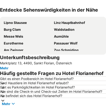
Entdecke Sehenswürdigkeiten in der Nähe
Karte vergrößern
Lipno Stausee
Linz Hauptbahnhof
Burg Clam
Waldstadion
Messe Wels
Aumühle
Eurotherme
Passauer Wolf
Am Zwinger
Zoo Schmiding
Unterkunftsbeschreibung
Hauptplatz
Brucknerhaus
Marktplatz 13, 4490, Sankt Florian, Österreich
Hauptbahnhof Wels
Altstadt
Mehr
Altstadt
Bahnhof Amstetten
Häufig gestellte Fragen zu Hotel Florianerhof
Christkindlmarkt Hauptplatz
Landstraße
Gibt es einen Poolbereich im Hotel Florianerhof?
Sind Haustiere im Hotel Florianerhof erlaubt?
City Center Amstetten
Design Center
Gibt es Parkmöglichkeiten im Hotel Florianerhof?
Bahnhof St Valentin
Stift Sankt Florian
Wie sind die Check-in und Check-out Zeiten im Hotel Florianerhof?
Wo befindet sich das Hotel Florianerhof?
Flughafen Linz
Alter Dom - Ignatiuskirche
Mehr
Tierpark Stadt Haag
Bergergut