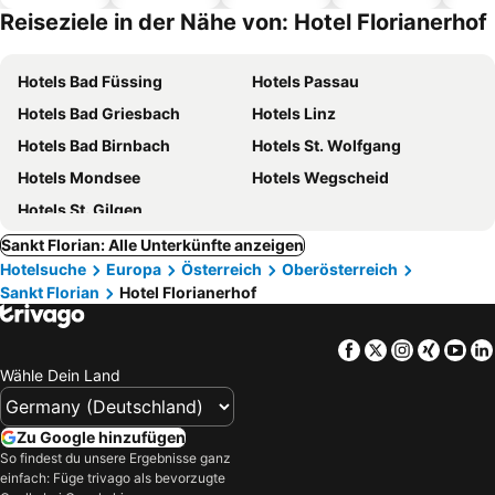
Hotels
Reiseziele in der Nähe von: Hotel Florianerhof
Hotels Bad Füssing
Hotels Passau
Hotels Bad Griesbach
Hotels Linz
Hotels Bad Birnbach
Hotels St. Wolfgang
Hotels Mondsee
Hotels Wegscheid
Hotels St. Gilgen
Sankt Florian: Alle Unterkünfte anzeigen
Hotelsuche
Europa
Österreich
Oberösterreich
Sankt Florian
Hotel Florianerhof
Facebook
Twitter
Instagra
Xing
Yo
Wähle Dein Land
Zu Google hinzufügen
So findest du unsere Ergebnisse ganz
einfach: Füge trivago als bevorzugte