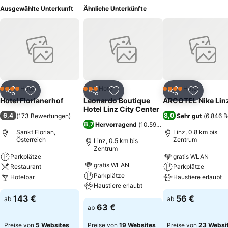
Ausgewählte Unterkunft
Ähnliche Unterkünfte
Hotel
Hotel
Hotel
4 Sterne
3 Sterne
4 Sterne
Teilen
Zu Favoriten hinzufügen
Teilen
Zu Favoriten hinzufügen
Teilen
Zu Favor
Hotel Florianerhof
Leonardo Boutique
ARCOTEL Nike Lin
Hotel Linz City Center
6,4
8,0
(
173 Bewertungen
)
Sehr gut
(
6.846 
8,7
Hervorragend
(
10.596 Bewertungen
)
Sankt Florian,
Linz, 0.8 km bis
Österreich
Zentrum
Linz, 0.5 km bis
Zentrum
Parkplätze
gratis WLAN
gratis WLAN
Restaurant
Parkplätze
Parkplätze
Hotelbar
Haustiere erlaubt
Haustiere erlaubt
143 €
56 €
ab
ab
63 €
ab
Preise von
5 Websites
Preise von
19 Websites
Preise von
23 Websi