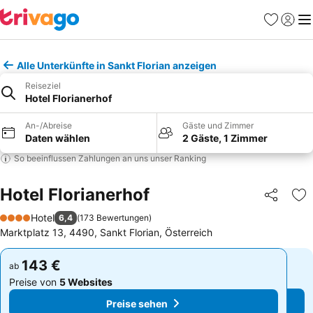
Favoriten
Einlog
Me
Alle Unterkünfte in Sankt Florian anzeigen
Reiseziel
Hotel Florianerhof
An-/Abreise
Gäste und Zimmer
Daten wählen
2 Gäste, 1 Zimmer
So beeinflussen Zahlungen an uns unser Ranking
Hotel Florianerhof
Teilen
Zu
Hotel
6,4
(
173 Bewertungen
)
4 Sterne
Marktplatz 13, 4490, Sankt Florian, Österreich
143 €
143 €
ab
ab
Preise von
5 Websites
Preise von
5 Websites
Preise sehen
Preise sehen