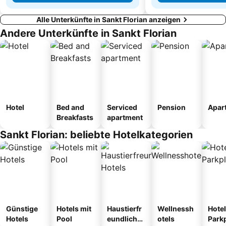
Alle Unterkünfte in Sankt Florian anzeigen
Andere Unterkünfte in Sankt Florian
Hotel
Bed and
Serviced
Pension
Apar
Breakfasts
apartment
Sankt Florian: beliebte Hotelkategorien
Günstige
Hotels mit
Haustierfr
Wellnessh
Hotel
Hotels
Pool
eundliche
otels
Park