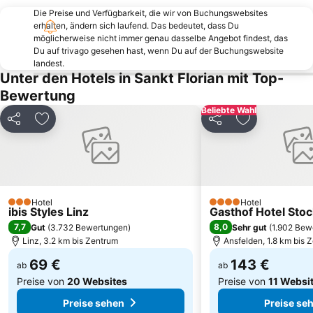
Die Preise und Verfügbarkeit, die wir von Buchungswebsites
ARS Electronica Center
Bahnhof Perg
erhalten, ändern sich laufend. Das bedeutet, dass Du
Familienparadies Agrarium
Mauthausen Memorial
möglicherweise nicht immer genau dasselbe Angebot findest, das
Du auf trivago gesehen hast, wenn Du auf der Buchungswebsite
Casino Linz
Techcenter
landest.
Unter den Hotels in Sankt Florian mit Top-
Neuer Dom - Maria Empfängnisdom
Pöstlingbergbahn
Bewertung
Wildpark Altenfelden
Bahnhof von Mauthausen
Beliebte Wahl
Stadtplatz
Tiergarten Linz
Teilen
Zu Favoriten hinzufügen
Teilen
Zu Favoriten
5 e
Schlossmuseum
Botanica
Kaiser-Josef-Platz
Jagdmärchenpark Hirschalm
Lipenská přehrada
Hotel
Hotel
3 Sterne
4 Sterne
ibis Styles Linz
Gasthof Hotel Stoc
7,7
8,0
Gut
(
3.732 Bewertungen
)
Sehr gut
(
1.902 Bew
Linz, 3.2 km bis Zentrum
Ansfelden, 1.8 km bis 
69 €
143 €
ab
ab
Preise von
20 Websites
Preise von
11 Websi
Preise sehen
Preise se