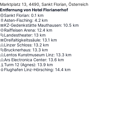
Marktplatz 13, 4490, Sankt Florian, Österreich
Entfernung von Hotel Florianerhof
Sankt Florian
:
0.1
km
Asten-Fisching
:
4.2
km
KZ-Gedenkstätte Mauthausen
:
10.5
km
Raiffeisen Arena
:
12.4
km
Landestheater
:
13
km
Dreifaltigkeitssäule
:
13.1
km
Linzer Schloss
:
13.2
km
Brucknerhaus
:
13.3
km
Lentos Kunstmuseum Linz
:
13.3
km
Ars Electronica Center
:
13.6
km
Turm 12 (Agnes)
:
13.9
km
Flughafen Linz-Hörsching
:
14.4
km