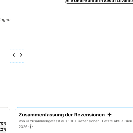
Alle Unterkünfte in Sestri Levant
 Tagen
Zusammenfassung der Rezensionen
Von KI zusammengefasst aus 100+ Rezensionen · Letzte Aktualisieru
70
%
2026
22
%