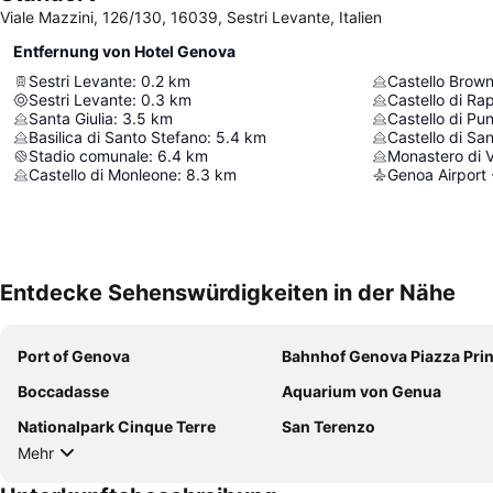
Viale Mazzini, 126/130, 16039, Sestri Levante, Italien
Entfernung von Hotel Genova
Sestri Levante
:
0.2
km
Castello Brow
Sestri Levante
:
0.3
km
Castello di Rap
Santa Giulia
:
3.5
km
Castello di Pu
Basilica di Santo Stefano
:
5.4
km
Castello di Sa
Stadio comunale
:
6.4
km
Monastero di Va
Castello di Monleone
:
8.3
km
Genoa Airport 
Entdecke Sehenswürdigkeiten in der Nähe
Port of Genova
Bahnhof Genova Piazza Pri
Boccadasse
Aquarium von Genua
Nationalpark Cinque Terre
San Terenzo
Mehr