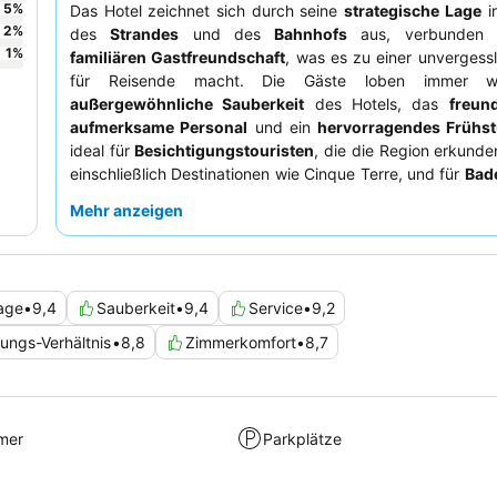
5
%
Das Hotel zeichnet sich durch seine
strategische Lage
i
2
%
des
Strandes
und des
Bahnhofs
aus, verbunden m
1
%
familiären Gastfreundschaft
, was es zu einer unvergess
für Reisende macht. Die Gäste loben immer w
außergewöhnliche Sauberkeit
des Hotels, das
freun
aufmerksame Personal
und ein
hervorragendes Frühs
ideal für
Besichtigungstouristen
, die die Region erkund
einschließlich Destinationen wie Cinque Terre, und für
Bad
den direkten Zugang zum Meer schätzen. Sowohl
Paar
Mehr anzeigen
Familien
werden die einladende und gepflegte 
besonders ansprechend finden. Um Ihren Aufenthalt zu v
sollten Sie ein Zimmer abseits der Hauptstraße für ein
Erfahrung in Betracht ziehen und unbedingt die 
age
•
9,4
Sauberkeit
•
9,4
Service
•
9,2
Dachterrasse des Hotels zum Entspannen nutzen.
tungs-Verhältnis
•
8,8
Zimmerkomfort
•
8,7
mer
Parkplätze