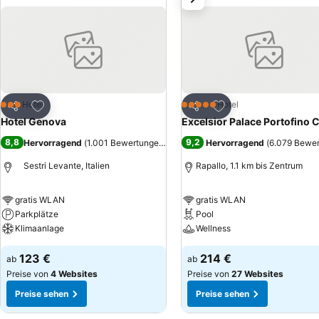
Zu Favoriten hinzufügen
Zu Favoriten hinzuf
Hotel
Hotel
3 Sterne
5 Sterne
Teilen
Teilen
Hotel Genova
Excelsior Palace Portofino 
8,8
9,2
Hervorragend
(
1.001 Bewertungen
)
Hervorragend
(
6.079 Bewe
Sestri Levante, Italien
Rapallo, 1.1 km bis Zentrum
gratis WLAN
gratis WLAN
Parkplätze
Pool
Klimaanlage
Wellness
123 €
214 €
ab
ab
Preise von
4 Websites
Preise von
27 Websites
Preise sehen
Preise sehen