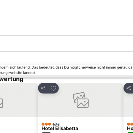
ändern sich laufend. Das bedeutet, dass Du möglicherweise nicht immer genau da
chungswebsite landest.
ewertung
inzufügen
Zu Favoriten hinzufügen
Teilen
Tei
Hotel
3 Sterne
3 S
Hotel Elisabetta
Ho