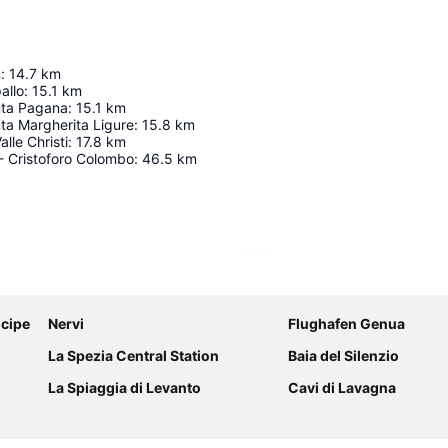
n
:
14.7
km
allo
:
15.1
km
nta Pagana
:
15.1
km
nta Margherita Ligure
:
15.8
km
lle Christi
:
17.8
km
- Cristoforo Colombo
:
46.5
km
Karte vergrößern
ncipe
Nervi
Flughafen Genua
La Spezia Central Station
Baia del Silenzio
La Spiaggia di Levanto
Cavi di Lavagna