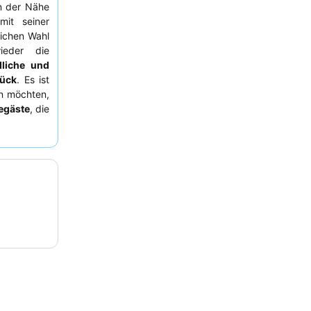
n der Nähe
it seiner
lichen Wahl
ieder die
dliche und
tück
. Es ist
en möchten,
egäste
, die
e
als auch
Umgebung
erschönern,
e ruhigere
herrliche