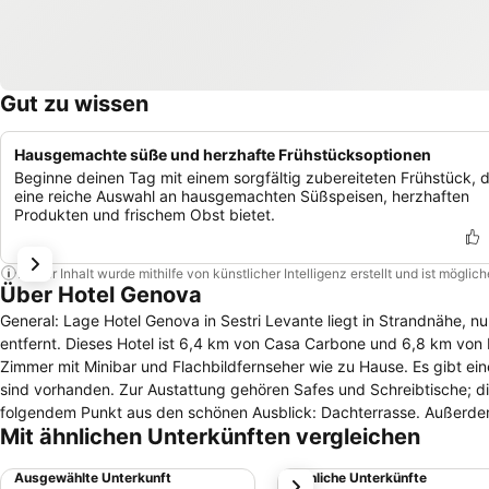
Gut zu wissen
Hausgemachte süße und herzhafte Frühstücksoptionen
Beginne deinen Tag mit einem sorgfältig zubereiteten Frühstück, 
eine reiche Auswahl an hausgemachten Süßspeisen, herzhaften
Produkten und frischem Obst bietet.
Dieser Inhalt wurde mithilfe von künstlicher Intelligenz erstellt und ist mögli
Über Hotel Genova
General: Lage Hotel Genova in Sestri Levante liegt in Strandnähe, nu
entfernt. Dieses Hotel ist 6,4 km von Casa Carbone und 6,8 km von P
Zimmer mit Minibar und Flachbildfernseher wie zu Hause. Es gibt 
sind vorhanden. Zur Austattung gehören Safes und Schreibtische; 
folgendem Punkt aus den schönen Ausblick: Dachterrasse. Außerdem
Mit ähnlichen Unterkünften vergleichen
Internetzugang (kostenlos)) zur Verfügung.Speisen Ein inbegriffene
weitere Annehmlichkeiten Die Rezeption ist nur zu bestimmten Zeite
Ausgewählte Unterkunft
Ähnliche Unterkünfte
weiter