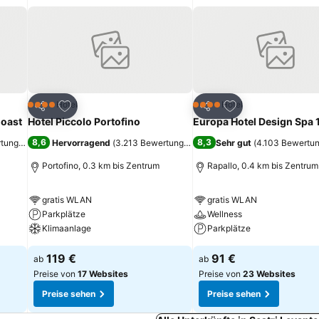
ügen
Zu Favoriten hinzufügen
Zu Favoriten hinz
Hotel
Hotel
4 Sterne
4 Sterne
Teilen
Teilen
Coast
Hotel Piccolo Portofino
Europa Hotel Design Spa 
8,6
8,3
rtungen
)
Hervorragend
(
3.213 Bewertungen
)
Sehr gut
(
4.103 Bewertu
Portofino, 0.3 km bis Zentrum
Rapallo, 0.4 km bis Zentrum
gratis WLAN
gratis WLAN
Parkplätze
Wellness
Klimaanlage
Parkplätze
119 €
91 €
ab
ab
Preise von
17 Websites
Preise von
23 Websites
Preise sehen
Preise sehen