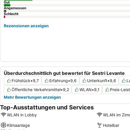
Gut
Angemessen
Schlecht
Rezensionen anzeigen
Überdurchschnittlich gut bewertet für Sestri Levante
Frühstück
•
9,7
Erfahrung
•
9,6
Unterkunft
•
9,6
L
Öffentliche Verkehrsmittel
•
9,2
WLAN
•
9,1
Preis-Leis
Mehr Bewertungen anzeigen
Top-Ausstattungen und Services
WLAN in Lobby
WLAN im Zim
Klimaanlage
Hotelbar