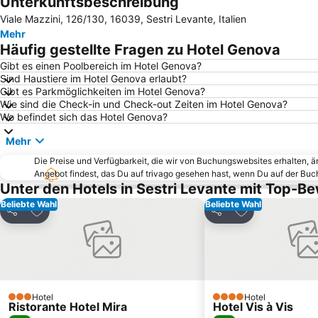
Unterkunftsbeschreibung
Viale Mazzini, 126/130, 16039, Sestri Levante, Italien
Mehr
Häufig gestellte Fragen zu Hotel Genova
Gibt es einen Poolbereich im Hotel Genova?
Sind Haustiere im Hotel Genova erlaubt?
Gibt es Parkmöglichkeiten im Hotel Genova?
Wie sind die Check-in und Check-out Zeiten im Hotel Genova?
Wo befindet sich das Hotel Genova?
Mehr
Die Preise und Verfügbarkeit, die wir von Buchungswebsites erhalten, 
Angebot findest, das Du auf trivago gesehen hast, wenn Du auf der Bu
Unter den Hotels in Sestri Levante mit Top-B
Beliebte Wahl
Beliebte Wahl
Zu Favoriten hinzufügen
Zu Favoriten h
Teilen
Teilen
Hotel
Hotel
3 Sterne
4 Sterne
Ristorante Hotel Mira
Hotel Vis à Vis