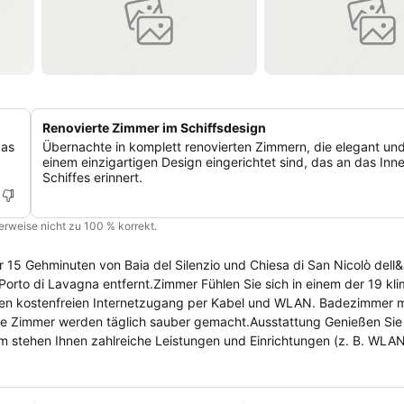
Renovierte Zimmer im Schiffsdesign
das
Übernachte in komplett renovierten Zimmern, die elegant und
einem einzigartigen Design eingerichtet sind, das an das Inne
Schiffes erinnert.
cherweise nicht zu 100 % korrekt.
r 15 Gehminuten von Baia del Silenzio und Chiesa di San Nicolò dell&
orto di Lavagna entfernt.Zimmer Fühlen Sie sich in einem der 19 klim
einen kostenfreien Internetzugang per Kabel und WLAN. Badezimmer 
die Zimmer werden täglich sauber gemacht.Ausstattung Genießen Sie
 stehen Ihnen zahlreiche Leistungen und Einrichtungen (z. B. WLA
s Frühstücksbuffet wird täglich von 08:00 Uhr bis 10:00 Uhr angebot
n besetzt.