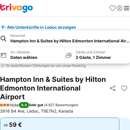
Favoriten
Einlog
Me
Alle Unterkünfte in Leduc anzeigen
Reiseziel
Hampton Inn & Suites by Hilton Edmonton International Airp
An-/Abreise
Gäste und Zimmer
Daten wählen
2 Gäste, 1 Zimmer
So beeinflussen Zahlungen an uns unser Ranking
Hampton Inn & Suites by Hilton
Edmonton International
Teilen
Zu
Airport
Hotel
8,0
Sehr gut
(
4.627 Bewertungen
)
3 Sterne
3916 84 Ave, Leduc, T9E7N2, Kanada
59 €
59 €
ab
ab