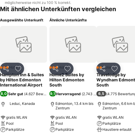
möglicherweise nicht zu 100 % korrekt.
Mit ähnlichen Unterkünften vergleichen
Ausgewählte Unterkunft
Ähnliche Unterkünfte
Hotel
Hotel
Hotel
3 Sterne
3 Sterne
2 Sterne
Teilen
Zu Favoriten hinzufügen
Teilen
Zu Favoriten hinzufügen
Teilen
Zu Favor
Hampton Inn & Suites
Home2 Suites by
Travelodge by
by Hilton Edmonton
Hilton Edmonton
Wyndham Edmont
International Airport
South
South
8,0
9,1
6,5
Sehr gut
(
4.627 Bewertungen
Hervorragend
)
(
2.743 Bewertungen
(
4.775 Bewertun
)
Leduc, Kanada
Edmonton, 13.4 km bis
Edmonton, 6.6 km b
Zentrum
Zentrum
gratis WLAN
gratis WLAN
gratis WLAN
Pool
Pool
Parkplätze
Parkplätze
Parkplätze
Haustiere erlaubt