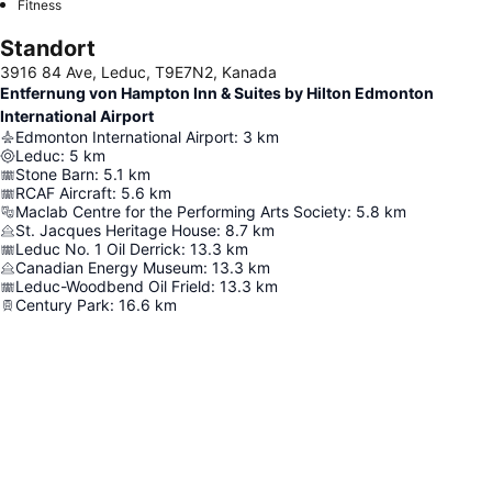
Fitness
Standort
3916 84 Ave, Leduc, T9E7N2, Kanada
Entfernung von Hampton Inn & Suites by Hilton Edmonton
International Airport
Edmonton International Airport
:
3
km
Leduc
:
5
km
Stone Barn
:
5.1
km
RCAF Aircraft
:
5.6
km
Maclab Centre for the Performing Arts Society
:
5.8
km
St. Jacques Heritage House
:
8.7
km
Leduc No. 1 Oil Derrick
:
13.3
km
Canadian Energy Museum
:
13.3
km
Leduc-Woodbend Oil Frield
:
13.3
km
Century Park
:
16.6
km