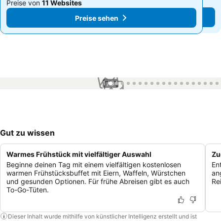
Preise von
11 Websites
Preise von
11 Websites
Preise sehen
Preise sehen
1 / 34
Gut zu wissen
Warmes Frühstück mit vielfältiger Auswahl
Zu
Beginne deinen Tag mit einem vielfältigen kostenlosen
En
warmen Frühstücksbuffet mit Eiern, Waffeln, Würstchen
an
und gesunden Optionen. Für frühe Abreisen gibt es auch
Re
To-Go-Tüten.
Dieser Inhalt wurde mithilfe von künstlicher Intelligenz erstellt und ist