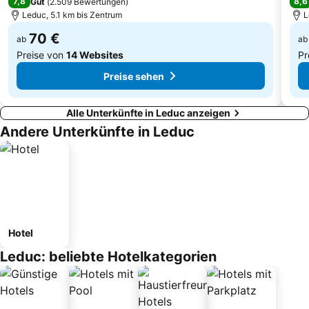
7,8
8,6
Gut
(
2.509 Bewertungen
)
Leduc, 5.1 km bis Zentrum
L
70 €
ab
ab
Preise von
14 Websites
Pr
Preise sehen
Alle Unterkünfte in Leduc anzeigen
Andere Unterkünfte in Leduc
Hotel
Leduc: beliebte Hotelkategorien