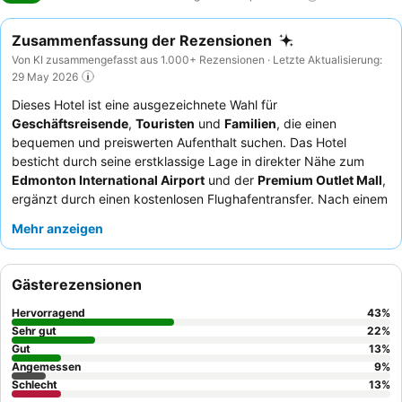
Zusammenfassung der Rezensionen
Von KI zusammengefasst aus 1.000+ Rezensionen · Letzte Aktualisierung:
29 May 2026
Dieses Hotel ist eine ausgezeichnete Wahl für
Geschäftsreisende
,
Touristen
und
Familien
, die einen
bequemen und preiswerten Aufenthalt suchen. Das Hotel
besticht durch seine erstklassige Lage in direkter Nähe zum
Edmonton International Airport
und der
Premium Outlet Mall
,
ergänzt durch einen kostenlosen Flughafentransfer. Nach einem
langen Tag können die Gäste ein erfrischendes Bad im
Mehr anzeigen
beheizten Pool
genießen. Das Personal wird stets für seine
freundliche und hilfsbereite Art gelobt, was das „fantastische“
kostenlose Frühstück mit einer beliebten
Waffelstation
Gästerezensionen
abrundet. Für einen komfortableren Aufenthalt empfiehlt es sich,
eines der
geräumigen und sauberen Zimmer
zu buchen, die
Hervorragend
43
%
immer wieder für ihre ruhige Atmosphäre hervorgehoben
Sehr gut
22
%
werden.
Gut
13
%
Angemessen
9
%
Schlecht
13
%