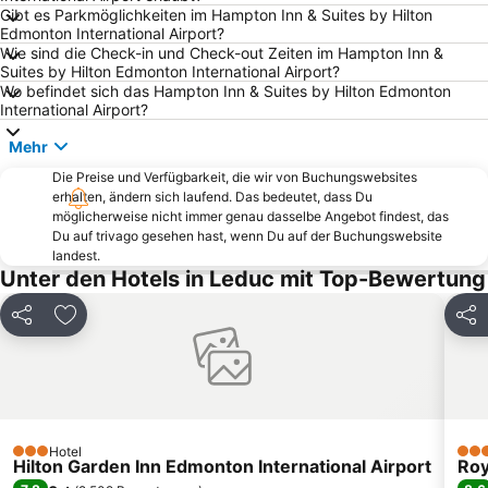
Gibt es Parkmöglichkeiten im Hampton Inn & Suites by Hilton
Edmonton International Airport?
Wie sind die Check-in und Check-out Zeiten im Hampton Inn &
Suites by Hilton Edmonton International Airport?
Wo befindet sich das Hampton Inn & Suites by Hilton Edmonton
International Airport?
Mehr
Die Preise und Verfügbarkeit, die wir von Buchungswebsites
erhalten, ändern sich laufend. Das bedeutet, dass Du
möglicherweise nicht immer genau dasselbe Angebot findest, das
Du auf trivago gesehen hast, wenn Du auf der Buchungswebsite
landest.
Unter den Hotels in Leduc mit Top-Bewertung
Teilen
Zu Favoriten hinzufügen
Teil
Hotel
3 Sterne
3 St
Hilton Garden Inn Edmonton International Airport
Roy