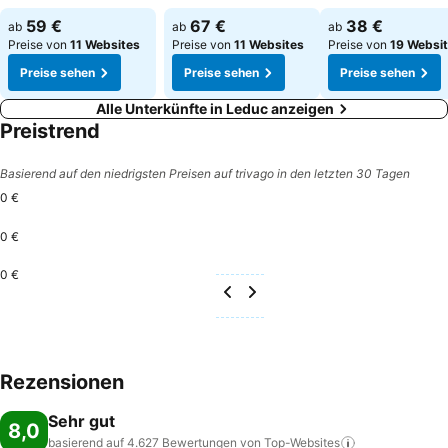
Preise sehen
Preise sehen
Preise sehen
59 €
67 €
38 €
ab
ab
ab
Preise von
11 Websites
Preise von
11 Websites
Preise von
19 Websi
Preise sehen
Preise sehen
Preise sehen
Alle Unterkünfte in Leduc anzeigen
Preistrend
Basierend auf den niedrigsten Preisen auf trivago in den letzten 30 Tagen
0 €
0 €
0 €
Rezensionen
Sehr gut
8,0
basierend auf 4.627 Bewertungen von
Top-Websites