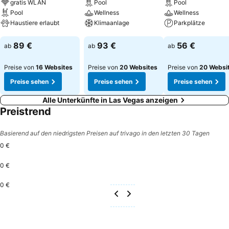
gratis WLAN
Pool
Pool
Pool
Wellness
Wellness
Haustiere erlaubt
Klimaanlage
Parkplätze
Preise sehen
Preise sehen
Preise sehen
89 €
93 €
56 €
ab
ab
ab
Preise von
16 Websites
Preise von
20 Websites
Preise von
20 Websi
Preise sehen
Preise sehen
Preise sehen
Alle Unterkünfte in Las Vegas anzeigen
Preistrend
Basierend auf den niedrigsten Preisen auf trivago in den letzten 30 Tagen
0 €
0 €
0 €