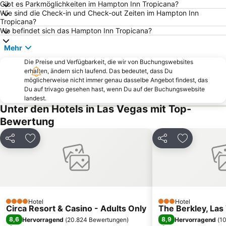
Gibt es Parkmöglichkeiten im Hampton Inn Tropicana?
Wie sind die Check-in und Check-out Zeiten im Hampton Inn
Summerlin
Eiffel Tower
Tropicana?
Via Bellagio
AEE - ADULT ENTERTAINMENT EXPO
Wo befindet sich das Hampton Inn Tropicana?
West Wind Las Vegas 5 Drive-In
Red Rock Canyon
Mehr
Buca di Beppo - Excalibur
Flamingo Showroom
Die Preise und Verfügbarkeit, die wir von Buchungswebsites
erhalten, ändern sich laufend. Das bedeutet, dass Du
Las Vegas South Premium Outlets
Gondelfahrt im Venetian
möglicherweise nicht immer genau dasselbe Angebot findest, das
Green Valley
Paradise
Du auf trivago gesehen hast, wenn Du auf der Buchungswebsite
landest.
T-Mobile Arena
INTERNATIONAL CES
Unter den Hotels in Las Vegas mit Top-
Henderson Executive Airport
M&M's World Las Vegas
Bewertung
SHOT SHOW
Harrah's Showroom
Teilen
Zu Favoriten hinzufügen
Teilen
Zu Favorit
Atomic Testing
Stratosphere Theater
The D Las Vegas
The Orleans Showroom
Mardi Gras Theatre
Golden Gate Casino
Alta Drive
The District at Green Valley Ranch
Hotel
Hotel
Coca-Cola Store
Bellagio Conservatory and Botanical Garden
4 Sterne
3 Sterne
Circa Resort & Casino - Adults Only
The Berkley, Las
8,6
8,9
Hervorragend
(
20.824 Bewertungen
)
Hervorragend
(
1