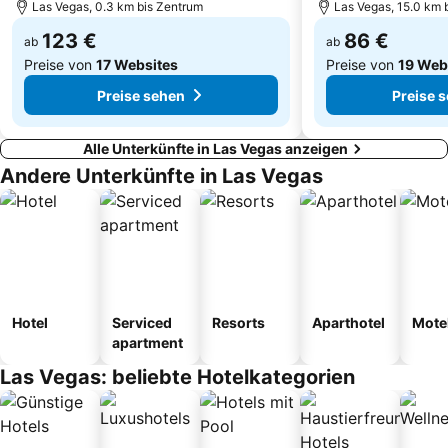
Las Vegas, 0.3 km bis Zentrum
Las Vegas, 15.0 km 
123 €
86 €
ab
ab
Preise von
17 Websites
Preise von
19 Web
Preise sehen
Preise 
Alle Unterkünfte in Las Vegas anzeigen
Andere Unterkünfte in Las Vegas
Hotel
Serviced
Resorts
Aparthotel
Mote
apartment
Las Vegas: beliebte Hotelkategorien