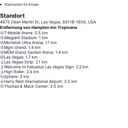
Mahlzeiten für Kinder
Standort
4975 Dean Martin Dr, Las Vegas, 89118-1656, USA
Entfernung von Hampton Inn Tropicana
T-Mobile Arena
:
0.5
km
Allegiant Stadium
:
1
km
Michelob Ultra Arena
:
1.1
km
Mgm Grand
:
1.4
km
MGM Grand Garden Arena
:
1.4
km
Las Vegas
:
1.7
km
Las Vegas Strip
:
2.1
km
Welcome to Fabulous Las Vegas Sign
:
2.2
km
High Roller
:
2.4
km
Sphere
:
3
km
Harry Reid International Airport
:
3.5
km
Thomas & Mack Center
:
3.5
km