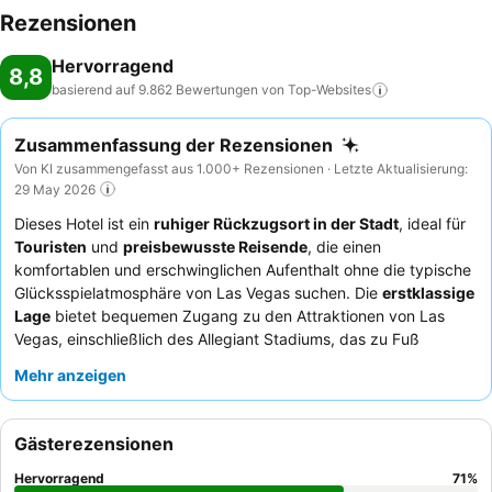
Rezensionen
Hervorragend
8,8
basierend auf 9.862 Bewertungen von
Top-Websites
Zusammenfassung der Rezensionen
Von KI zusammengefasst aus 1.000+ Rezensionen · Letzte Aktualisierung:
29 May 2026
Dieses Hotel ist ein
ruhiger Rückzugsort in der Stadt
, ideal für
Touristen
und
preisbewusste Reisende
, die einen
komfortablen und erschwinglichen Aufenthalt ohne die typische
Glücksspielatmosphäre von Las Vegas suchen. Die
erstklassige
Lage
bietet bequemen Zugang zu den Attraktionen von Las
Vegas, einschließlich des Allegiant Stadiums, das zu Fuß
erreichbar ist. Das kostenlose
Frühstück
mit einer großen
Mehr anzeigen
Auswahl an warmen und frischen Speisen ist ein besonderes
Highlight und sorgt für einen gelungenen Start in den Tag. Die
Gäste loben durchweg das
außergewöhnliche Personal und
Gästerezensionen
den Service
und heben deren Freundlichkeit und
Hilfsbereitschaft hervor. Für ein ruhigeres Erlebnis empfiehlt es
Hervorragend
71
%