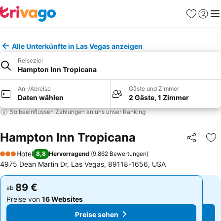
Favoriten
Einlog
Me
Alle Unterkünfte in Las Vegas anzeigen
Reiseziel
Hampton Inn Tropicana
An-/Abreise
Gäste und Zimmer
Daten wählen
2 Gäste, 1 Zimmer
So beeinflussen Zahlungen an uns unser Ranking
Hampton Inn Tropicana
Teilen
Zu
Hotel
8,8
Hervorragend
(
9.862 Bewertungen
)
3 Sterne
4975 Dean Martin Dr, Las Vegas, 89118-1656, USA
89 €
89 €
ab
ab
Preise von
16 Websites
Preise von
16 Websites
Preise sehen
Preise sehen