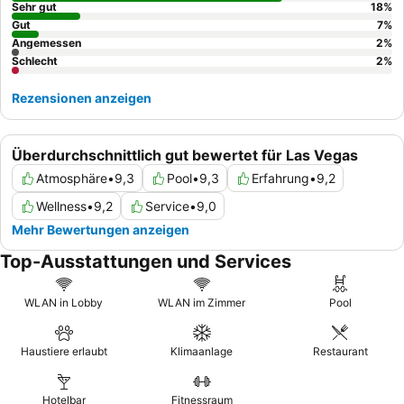
sich, ein Zimmer in einer höheren Etage oder eines, das nicht zur
Sehr gut
18
%
Baustelle zeigt, anzufragen.
Gut
7
%
Angemessen
2
%
Schlecht
2
%
Rezensionen anzeigen
Überdurchschnittlich gut bewertet für Las Vegas
Atmosphäre
•
9,3
Pool
•
9,3
Erfahrung
•
9,2
Wellness
•
9,2
Service
•
9,0
Mehr Bewertungen anzeigen
Top-Ausstattungen und Services
WLAN in Lobby
WLAN im Zimmer
Pool
Haustiere erlaubt
Klimaanlage
Restaurant
Hotelbar
Fitnessraum