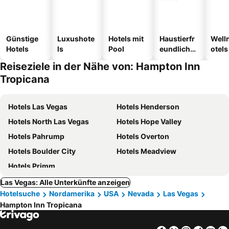
Günstige
Luxushote
Hotels mit
Haustierfr
Well
Hotels
ls
Pool
eundliche
otels
Hotels
Reiseziele in der Nähe von: Hampton Inn
Tropicana
Hotels Las Vegas
Hotels Henderson
Hotels North Las Vegas
Hotels Hope Valley
Hotels Pahrump
Hotels Overton
Hotels Boulder City
Hotels Meadview
Hotels Primm
Las Vegas: Alle Unterkünfte anzeigen
Hotelsuche
Nordamerika
USA
Nevada
Las Vegas
Hampton Inn Tropicana