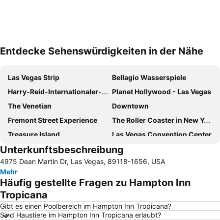
Entdecke Sehenswürdigkeiten in der Nähe
Karte vergrößern
Las Vegas Strip
Bellagio Wasserspiele
Harry-Reid-Internationaler-Flughafen
Planet Hollywood - Las Vegas
The Venetian
Downtown
Fremont Street Experience
The Roller Coaster in New York-New York Hotel & Casino
Treasure Island
Las Vegas Convention Center
Unterkunftsbeschreibung
Eiffel Tower Experience im Paris Las Vegas
Luxor Theater
4975 Dean Martin Dr, Las Vegas, 89118-1656, USA
Rio Las Vegas
Hard Rock Café Las Vegas Strip
Mehr
Lake Las Vegas
Mandalay Bay Theater
Häufig gestellte Fragen zu Hampton Inn
The Colosseum at Caesars Palace
Flughafen North Las Vegas
Tropicana
Sahara Paradise Plaza
Wynn Esplanade shops
Gibt es einen Poolbereich im Hampton Inn Tropicana?
Sind Haustiere im Hampton Inn Tropicana erlaubt?
Stratosphere Tower Las Vegas
South Point Showroom