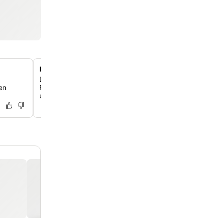
Erstklassige Lage in der Gegend von Princeton
Das Hotel liegt in der Nähe der Princeton University un
en
Firmenbüros und bietet einfachen Zugang zu lokalen At
und Geschäftszentren.