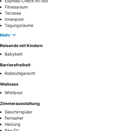
Express-Check-in/-out
Fitnessraum
Terrasse
Innenpool
Tagungsräume
Mehr
Reisende mit Kindern
Babybett
Barrierefreiheit
Rollstuhlgerecht
Wellness
Whirlpool
Zimmerausstattung
Geschirrspüler
Fernseher
Heizung
Pay-TV