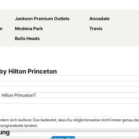
Karte vergrößern
Jackson Premium Outlets
Annadale
um
Modena Park
Travis
Bulls Heads
y Hilton Princeton
Hilton Princeton?
ändern sich laufend. Das bedeutet, dass Du möglicherweise nicht immer genau da
chungswebsite landest.
tung
Beliebte Wahl