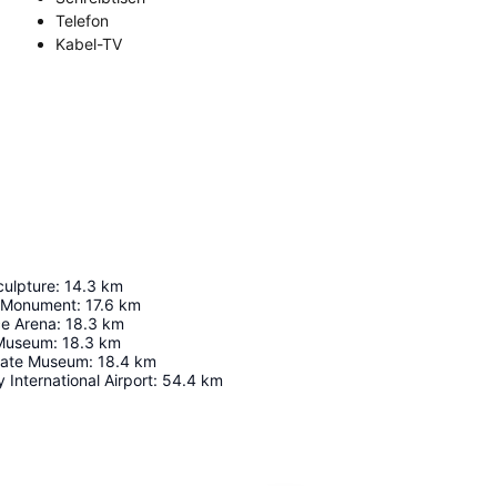
Telefon
Kabel-TV
culpture
:
14.3
km
e Monument
:
17.6
km
e Arena
:
18.3
km
 Museum
:
18.3
km
tate Museum
:
18.4
km
 International Airport
:
54.4
km