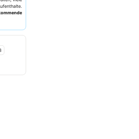
Aufenthalte.
rkommende
elzahl von
 ruhigeren
en Autobahn
3