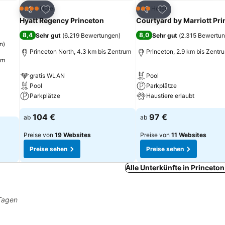
ügen
Zu Favoriten hinzufügen
Zu Favoriten hinz
Hotel
Hotel
4 Sterne
3 Sterne
Teilen
Teilen
Hyatt Regency Princeton
Courtyard by Marriott Pr
8,4
8,0
Sehr gut
(
6.219 Bewertungen
)
Sehr gut
(
2.315 Bewertu
n
)
Princeton North, 4.3 km bis Zentrum
Princeton, 2.9 km bis Zentr
um
gratis WLAN
Pool
Pool
Parkplätze
Parkplätze
Haustiere erlaubt
104 €
97 €
ab
ab
Preise von
19 Websites
Preise von
11 Websites
Preise sehen
Preise sehen
Alle Unterkünfte in Princeto
 Tagen