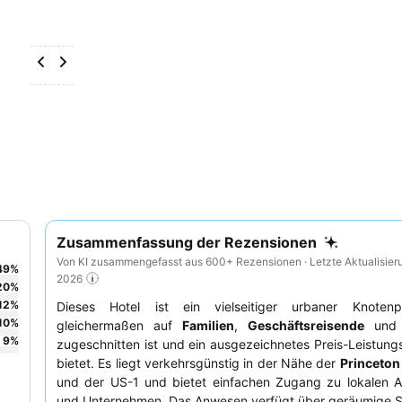
Zusammenfassung der Rezensionen
Von KI zusammengefasst aus 600+ Rezensionen · Letzte Aktualisier
49
%
2026
20
%
12
%
Dieses Hotel ist ein vielseitiger urbaner Knoten
10
%
gleichermaßen auf
Familien
,
Geschäftsreisende
un
9
%
zugeschnitten ist und ein ausgezeichnetes Preis-Leistungs
bietet. Es liegt verkehrsgünstig in der Nähe der
Princeton
und der US-1 und bietet einfachen Zugang zu lokalen At
und Unternehmen. Das Anwesen verfügt über geräumige Su