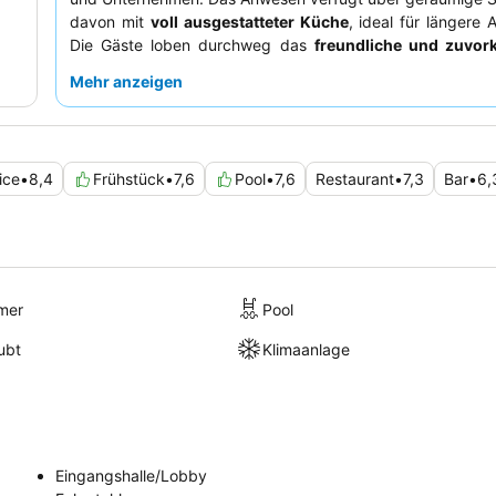
davon mit
voll ausgestatteter Küche
, ideal für längere 
Die Gäste loben durchweg das
freundliche und zuvo
Personal
und das
kostenlose Frühstück
, das eine Vi
Mehr anzeigen
warmen und kontinentalen Speisen umfasst. Für einen
Aufenthalt könnten Gäste ein Zimmer abseits der belebt
anfragen.
ice
•
8,4
Frühstück
•
7,6
Pool
•
7,6
Restaurant
•
7,3
Bar
•
6,
mer
Pool
ubt
Klimaanlage
Eingangshalle/Lobby