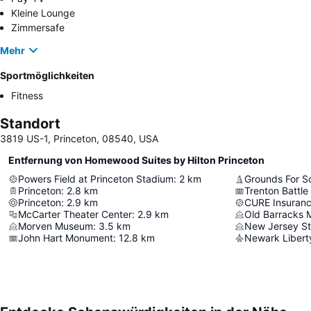
Kleine Lounge
Zimmersafe
Mehr
Sportmöglichkeiten
Fitness
Standort
3819 US-1, Princeton, 08540, USA
Entfernung von Homewood Suites by Hilton Princeton
Powers Field at Princeton Stadium
:
2
km
Grounds For S
Princeton
:
2.8
km
Trenton Battl
Princeton
:
2.9
km
CURE Insuranc
McCarter Theater Center
:
2.9
km
Old Barracks
Morven Museum
:
3.5
km
New Jersey S
John Hart Monument
:
12.8
km
Newark Liberty