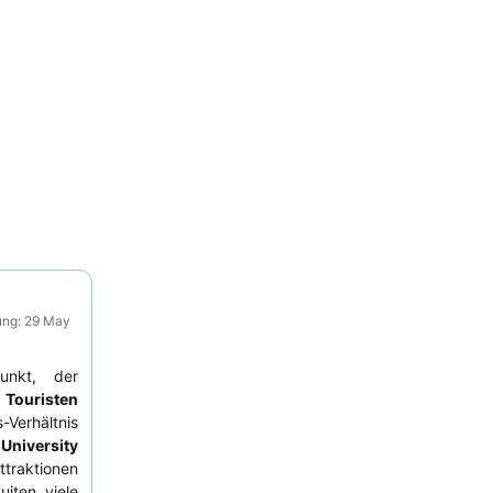
ung: 29 May
punkt, der
d
Touristen
-Verhältnis
 University
traktionen
iten, viele