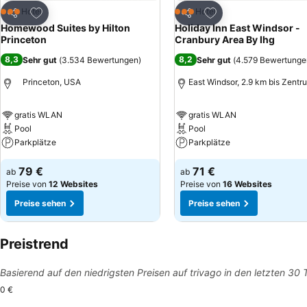
Zu Favoriten hinzufügen
Zu Favoriten hinzuf
Hotel
Hotel
3 Sterne
3 Sterne
Teilen
Teilen
Homewood Suites by Hilton
Holiday Inn East Windsor -
Princeton
Cranbury Area By Ihg
8,3
8,2
Sehr gut
(
3.534 Bewertungen
)
Sehr gut
(
4.579 Bewertunge
Princeton, USA
East Windsor, 2.9 km bis Zentr
gratis WLAN
gratis WLAN
Pool
Pool
Parkplätze
Parkplätze
79 €
71 €
ab
ab
Preise von
12 Websites
Preise von
16 Websites
Preise sehen
Preise sehen
Preistrend
Basierend auf den niedrigsten Preisen auf trivago in den letzten 30
0 €