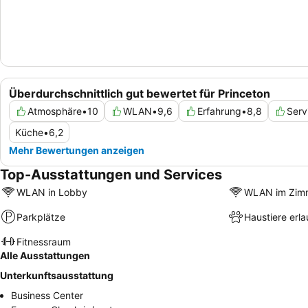
Überdurchschnittlich gut bewertet für Princeton
Atmosphäre
•
10
WLAN
•
9,6
Erfahrung
•
8,8
Serv
Küche
•
6,2
Mehr Bewertungen anzeigen
Top-Ausstattungen und Services
WLAN in Lobby
WLAN im Zim
Parkplätze
Haustiere erla
Fitnessraum
Alle Ausstattungen
Unterkunftsausstattung
Business Center