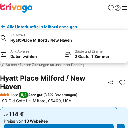
Favoriten
Einlog
Me
Alle Unterkünfte in Milford anzeigen
Reiseziel
Hyatt Place Milford / New Haven
An-/Abreise
Gäste und Zimmer
Daten wählen
2 Gäste, 1 Zimmer
So beeinflussen Zahlungen an uns unser Ranking
Hyatt Place Milford / New
Haven
Teilen
Zu
Hotel
8,2
Sehr gut
(
3.592 Bewertungen
)
3 Sterne
190 Old Gate Ln, Milford, 06460, USA
114 €
114 €
ab
ab
Preise von
13 Websites
Preise von
13 Websites