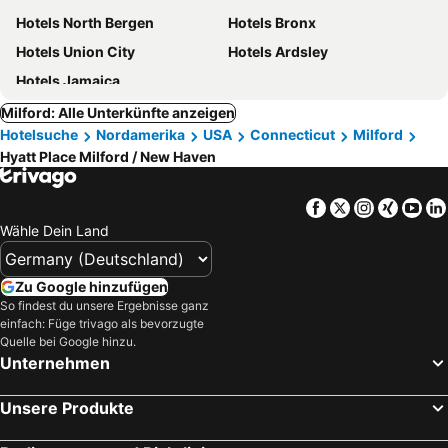
Hotels North Bergen
Hotels Bronx
Hotels Union City
Hotels Ardsley
Hotels Jamaica
Milford: Alle Unterkünfte anzeigen
Hotelsuche
Nordamerika
USA
Connecticut
Milford
Hyatt Place Milford / New Haven
Facebook
Twitter
Instagra
Xing
Yo
Wähle Dein Land
Zu Google hinzufügen
So findest du unsere Ergebnisse ganz
einfach: Füge trivago als bevorzugte
Quelle bei Google hinzu.
Unternehmen
Unsere Produkte