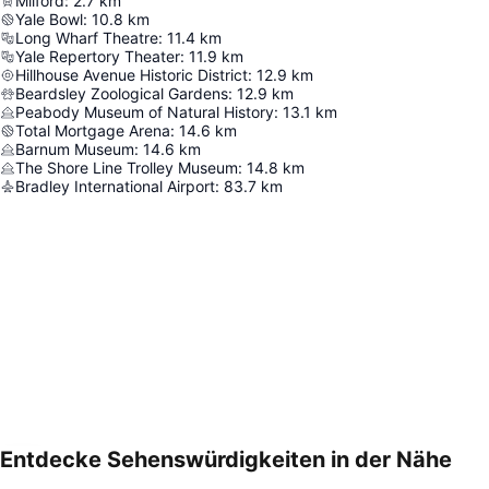
Milford
:
2.7
km
Yale Bowl
:
10.8
km
Long Wharf Theatre
:
11.4
km
Yale Repertory Theater
:
11.9
km
Hillhouse Avenue Historic District
:
12.9
km
Beardsley Zoological Gardens
:
12.9
km
Peabody Museum of Natural History
:
13.1
km
Total Mortgage Arena
:
14.6
km
Barnum Museum
:
14.6
km
The Shore Line Trolley Museum
:
14.8
km
Bradley International Airport
:
83.7
km
Entdecke Sehenswürdigkeiten in der Nähe
Karte vergrößern