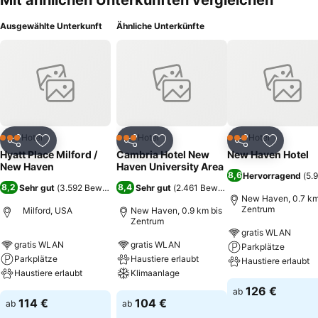
Mit ähnlichen Unterkünften vergleichen
Ausgewählte Unterkunft
Ähnliche Unterkünfte
Hotel
Hotel
Hotel
3 Sterne
3 Sterne
3 Sterne
Teilen
Zu Favoriten hinzufügen
Teilen
Zu Favoriten hinzufügen
Teilen
Zu Favor
Hyatt Place Milford /
Cambria Hotel New
New Haven Hotel
New Haven
Haven University Area
8,6
Hervorragend
(
5.
8,2
8,4
Sehr gut
(
3.592 Bewertungen
Sehr gut
)
(
2.461 Bewertungen
)
New Haven, 0.7 km
Zentrum
Milford, USA
New Haven, 0.9 km bis
Zentrum
gratis WLAN
gratis WLAN
gratis WLAN
Parkplätze
Parkplätze
Haustiere erlaubt
Haustiere erlaubt
Haustiere erlaubt
Klimaanlage
126 €
ab
114 €
104 €
ab
ab