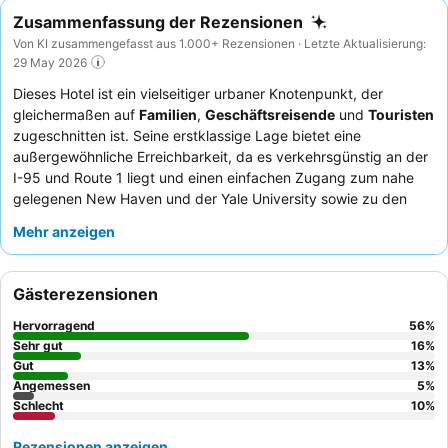
Zusammenfassung der Rezensionen
Von KI zusammengefasst aus 1.000+ Rezensionen · Letzte Aktualisierung:
29 May 2026
Dieses Hotel ist ein vielseitiger urbaner Knotenpunkt, der
gleichermaßen auf
Familien
,
Geschäftsreisende
und
Touristen
zugeschnitten ist. Seine erstklassige Lage bietet eine
außergewöhnliche Erreichbarkeit, da es verkehrsgünstig an der
I-95 und Route 1 liegt und einen einfachen Zugang zum nahe
gelegenen New Haven und der Yale University sowie zu den
Bahn- und U-Bahn-Stationen von Milford für Verbindungen nach
Mehr anzeigen
NYC bietet. Das kostenlose Frühstück des Hotels mit einer
großen Auswahl an frischen und warmen Speisen ist ein
besonderes Highlight. Die Gäste loben stets das
freundliche
Gästerezensionen
und zuvorkommende Personal
, das sich besonders bemüht,
einen angenehmen Aufenthalt zu gewährleisten. Für ein
Hervorragend
56
%
ruhigeres Erlebnis sollten Sie ein Zimmer anfordern, das nicht zu
Sehr gut
16
%
den Hauptverkehrsstraßen ausgerichtet ist.
Gut
13
%
Angemessen
5
%
Schlecht
10
%
Rezensionen anzeigen