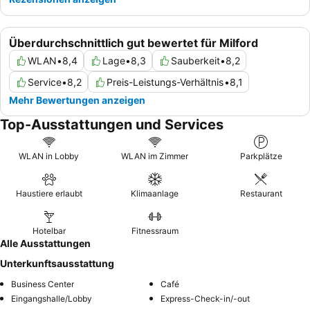
Überdurchschnittlich gut bewertet für Milford
WLAN
•
8,4
Lage
•
8,3
Sauberkeit
•
8,2
Service
•
8,2
Preis-Leistungs-Verhältnis
•
8,1
Mehr Bewertungen anzeigen
Top-Ausstattungen und Services
WLAN in Lobby
WLAN im Zimmer
Parkplätze
Haustiere erlaubt
Klimaanlage
Restaurant
Hotelbar
Fitnessraum
Alle Ausstattungen
Unterkunftsausstattung
Business Center
Café
Eingangshalle/Lobby
Express-Check-in/-out