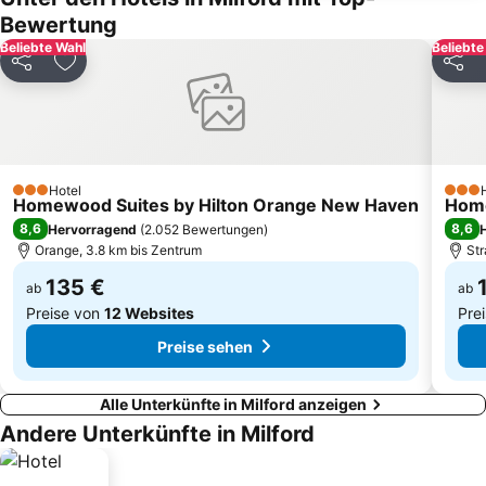
Bewertung
Beliebte Wahl
Beliebte
Teilen
Zu Favoriten hinzufügen
Teilen
Hotel
3 Sterne
3 Ste
Homewood Suites by Hilton Orange New Haven
Home
8,6
8,6
Hervorragend
(
2.052 Bewertungen
)
Orange, 3.8 km bis Zentrum
Str
135 €
ab
ab
Preise von
12 Websites
Pre
Preise sehen
Alle Unterkünfte in Milford anzeigen
Andere Unterkünfte in Milford