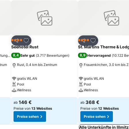
ügen
Zu Favoriten hinzufügen
Zu Favoriten hinz
Hotel
Hotel
4 Sterne
4 Sterne
Teilen
Teilen
Seehotel Rust
St. Martins Therme & Lod
8,4
8,9
rtungen
)
Sehr gut
(
3.717 Bewertungen
)
Hervorragend
(
10.122 B
ntrum
Rust, 0.4 km bis Zentrum
Frauenkirchen, 3.0 km bis 
gratis WLAN
gratis WLAN
Pool
Pool
Wellness
Wellness
146 €
368 €
ab
ab
Preise von
13 Websites
Preise von
12 Websites
Preise sehen
Preise sehen
Alle Unterkünfte in Illmit