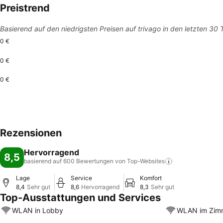
Preistrend
Basierend auf den niedrigsten Preisen auf trivago in den letzten 30
0 €
0 €
0 €
Rezensionen
Hervorragend
8,5
basierend auf 600 Bewertungen von
Top-Websites
Lage
Service
Komfort
8,4
Sehr gut
8,6
Hervorragend
8,3
Sehr gut
Top-Ausstattungen und Services
WLAN in Lobby
WLAN im Zim