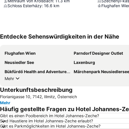
Mithräum Von Kroisbach
:
11.3
km
Széchenyi-kas
Schloss Esterházy
:
16.6
km
Flughafen Wi
Entdecke Sehenswürdigkeiten in der Nähe
Flughafen Wien
Parndorf Designer Outlet
Neusiedler See
Laxenburg
Bükfürdő Health and Adventure Centre
Märchenpark Neusiedlerse
Mehr
Unterkunftsbeschreibung
Florianigasse 10, 7142, Illmitz, Österreich
Mehr
Häufig gestellte Fragen zu Hotel Johannes-Z
Gibt es einen Poolbereich im Hotel Johannes-Zeche?
Sind Haustiere im Hotel Johannes-Zeche erlaubt?
Gibt es Parkmöglichkeiten im Hotel Johannes-Zeche?