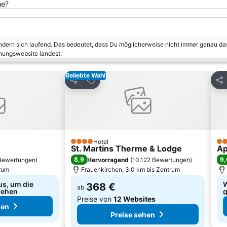
he?
ändern sich laufend. Das bedeutet, dass Du möglicherweise nicht immer genau da
chungswebsite landest.
Beliebte Wahl
inzufügen
Zu Favoriten hinzufügen
Teilen
Tei
Hotel
4 Sterne
3 S
St. Martins Therme & Lodge
Ap
8,9
9,
Bewertungen
)
Hervorragend
(
10.122 Bewertungen
)
trum
Frauenkirchen, 3.0 km bis Zentrum
us, um die
W
368 €
ab
sehen
g
Preise von
12 Websites
hen
Preise sehen