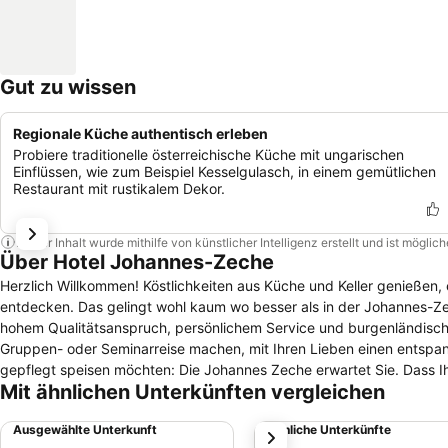
Gut zu wissen
Regionale Küche authentisch erleben
Probiere traditionelle österreichische Küche mit ungarischen
Einflüssen, wie zum Beispiel Kesselgulasch, in einem gemütlichen
Restaurant mit rustikalem Dekor.
Dieser Inhalt wurde mithilfe von künstlicher Intelligenz erstellt und ist mögli
Über Hotel Johannes-Zeche
Herzlich Willkommen! Köstlichkeiten aus Küche und Keller genießen, entspannt schlafen und dann die unvergleichliche Schönheit des Seewinkels
entdecken. Das gelingt wohl kaum wo besser als in der Johannes-Zeche. Als Familienbetrieb wird sich seit 1978 um das Wohl der Gäste in Il
hohem Qualitätsanspruch, persönlichem Service und burgenländischer
Gruppen- oder Seminarreise machen, mit Ihren Lieben einen entspa
gepflegt speisen möchten: Die Johannes Zeche erwartet Sie. Dass Ihre Wünsche Wirklichkeit werden, ist Herausforderung und Selbstverständlichkeit
Mit ähnlichen Unterkünften vergleichen
zugleich. Kutschenfahrten in den Nationalpark, Feste auf dem Schif
Ausgewählte Unterkunft
Ähnliche Unterkünfte
weiter