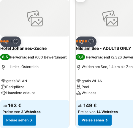
Zu Favoriten hinzufügen
Zu Favoriten hinzuf
Hotel
Hotel
3 Sterne
4 Sterne
Teilen
Teilen
Hotel Johannes-Zeche
Nils am See - ADULTS ONLY
8,5
9,3
Hervorragend
(
600 Bewertungen
)
Hervorragend
(
2.326 Bewe
Illmitz, Österreich
Weiden am See, 1.4 km bis Ze
gratis WLAN
gratis WLAN
Parkplätze
Pool
Haustiere erlaubt
Wellness
163 €
149 €
ab
ab
Preise von
3 Websites
Preise von
14 Websites
Preise sehen
Preise sehen