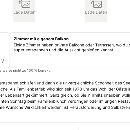
Lade Daten
Lade Daten
Zimmer mit eigenem Balkon
Einige Zimmer haben private Balkone oder Terrassen, wo du 
super entspannen und die Aussicht genießen kannst.
cherweise nicht zu 100 % korrekt.
lmitz – mit
 Lebensart gekümmert. Ganz gleich, ob Sie in Illmitz urlauben wolle
nnten Sonntag beim Familienbrunch verbringen oder im urigen Resta
f am Neusiedler See, Weinseminare, geführte Fahrradtouren, Ausricht
inklusive Top-Catering – wo immer Sie wollen, ... Nichts ist unmöglich. Erleben Sie pannonisches Flair hautnah.