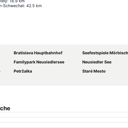
tély
:
18.9
km
en-Schwechat
:
42.5
km
Karte vergrößern
Bratislava Hauptbahnhof
Seefestspiele Mörbisc
Familypark Neusiedlersee
Neusiedler See
e
Petržalka
Staré Mesto
eche