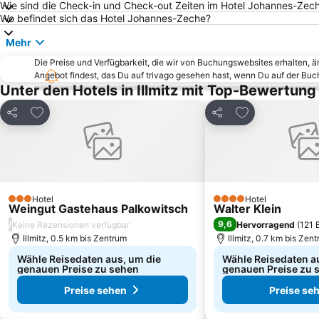
Wie sind die Check-in und Check-out Zeiten im Hotel Johannes-Zec
Wo befindet sich das Hotel Johannes-Zeche?
Mehr
Die Preise und Verfügbarkeit, die wir von Buchungswebsites erhalten, 
Angebot findest, das Du auf trivago gesehen hast, wenn Du auf der Bu
Unter den Hotels in Illmitz mit Top-Bewertung
Zu Favoriten hinzufügen
Zu Favoriten h
Teilen
Teilen
Hotel
Hotel
3 Sterne
4 Sterne
Weingut Gastehaus Palkowitsch
Walter Klein
/
9,6
Keine Rezensionen verfügbar
Hervorragend
(
121 
Illmitz, 0.5 km bis Zentrum
Illmitz, 0.7 km bis Zen
Wähle Reisedaten aus, um die
Wähle Reisedaten a
genauen Preise zu sehen
genauen Preise zu 
Preise sehen
Preise se