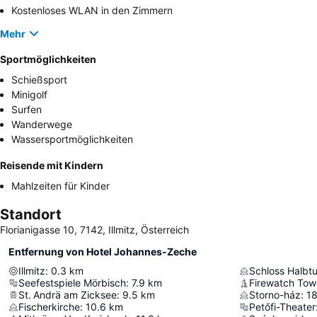
Kostenloses WLAN in den Zimmern
Mehr
Sportmöglichkeiten
Schießsport
Minigolf
Surfen
Wanderwege
Wassersportmöglichkeiten
Reisende mit Kindern
Mahlzeiten für Kinder
Standort
Florianigasse 10, 7142, Illmitz, Österreich
Entfernung von Hotel Johannes-Zeche
Illmitz
:
0.3
km
Schloss Halbt
Seefestspiele Mörbisch
:
7.9
km
Firewatch Tow
St. Andrä am Zicksee
:
9.5
km
Storno-ház
:
18
Fischerkirche
:
10.6
km
Petőfi-Theater