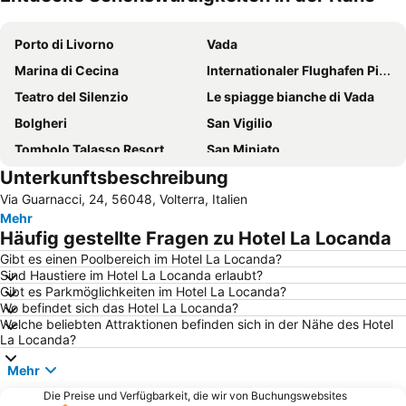
Karte vergrößern
Porto di Livorno
Vada
Marina di Cecina
Internationaler Flughafen Pisa
Teatro del Silenzio
Le spiagge bianche di Vada
Bolgheri
San Vigilio
Tombolo Talasso Resort
San Miniato
Unterkunftsbeschreibung
Panzano in Chianti
Quercianella
Via Guarnacci, 24, 56048, Volterra, Italien
San Gimignano 1300
Marina di Castagneto Carducci
Mehr
Marina di Castagneto Carducci Lido
Marina di Bibbona Lido
Häufig gestellte Fragen zu Hotel La Locanda
Altstadt
Calafuria
Gibt es einen Poolbereich im Hotel La Locanda?
Sind Haustiere im Hotel La Locanda erlaubt?
Borgo di Badia a Passignano
Schloß Brolio
Gibt es Parkmöglichkeiten im Hotel La Locanda?
Spiaggia di Antignano
Siena Railway Station
Wo befindet sich das Hotel La Locanda?
Welche beliebten Attraktionen befinden sich in der Nähe des Hotel
Dom von Siena
Castello di Verrazzano
La Locanda?
Parco Costiero di Rimigliano
Klosterruine San Galgano
Mehr
Historical Centre
Bagni Paolieri
Die Preise und Verfügbarkeit, die wir von Buchungswebsites