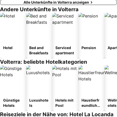
Alle Unterkünfte in Volterra anzeigen
Andere Unterkünfte in Volterra
Hotel
Bed and
Serviced
Pension
Apar
Breakfasts
apartment
Volterra: beliebte Hotelkategorien
Günstige
Luxushote
Hotels mit
Haustierfr
Well
Hotels
ls
Pool
eundliche
otels
Hotels
Reiseziele in der Nähe von: Hotel La Locanda