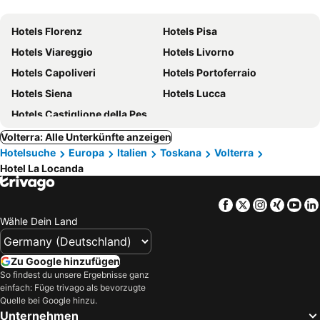
Hotels Florenz
Hotels Pisa
Hotels Viareggio
Hotels Livorno
Hotels Capoliveri
Hotels Portoferraio
Hotels Siena
Hotels Lucca
Hotels Castiglione della Pescaia
Volterra: Alle Unterkünfte anzeigen
Hotelsuche
Europa
Italien
Toskana
Volterra
Hotel La Locanda
Facebook
Twitter
Instagra
Xing
Yo
Wähle Dein Land
Zu Google hinzufügen
So findest du unsere Ergebnisse ganz
einfach: Füge trivago als bevorzugte
Quelle bei Google hinzu.
Unternehmen