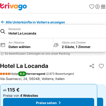
Favoriten
Einlog
Me
Alle Unterkünfte in Volterra anzeigen
Reiseziel
Hotel La Locanda
An-/Abreise
Gäste und Zimmer
Daten wählen
2 Gäste, 1 Zimmer
So beeinflussen Zahlungen an uns unser Ranking
Hotel La Locanda
Teilen
Zu
Hotel
9,0
Hervorragend
(
2.673 Bewertungen
)
4 Sterne
Via Guarnacci, 24, 56048, Volterra, Italien
115 €
115 €
ab
ab
Preise von
4 Websites
Preise von
4 Websites
Preise sehen
Preise sehen