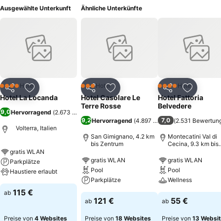
Ausgewählte Unterkunft
Ähnliche Unterkünfte
Hotel
Hotel
Hotel
4 Sterne
3 Sterne
4 Sterne
Teilen
Zu Favoriten hinzufügen
Teilen
Zu Favoriten hinzufügen
Teilen
Zu Favor
Hotel La Locanda
Hotel Casolare Le
Hotel Fattoria
Terre Rosse
Belvedere
9,0
Hervorragend
(
2.673 Bewertungen
)
9,2
7,0
Hervorragend
(
4.897 Bewertungen
(
2.531 Bewertun
)
Volterra, Italien
San Gimignano, 4.2 km
Montecatini Val di
bis Zentrum
Cecina, 9.3 km bis
Zentrum
gratis WLAN
gratis WLAN
gratis WLAN
Parkplätze
Pool
Pool
Haustiere erlaubt
Parkplätze
Wellness
115 €
ab
121 €
55 €
ab
ab
Preise von
4 Websites
Preise von
18 Websites
Preise von
13 Websi