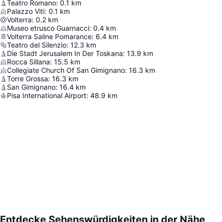
Teatro Romano
:
0.1
km
Palazzo Viti
:
0.1
km
Volterra
:
0.2
km
Museo etrusco Guarnacci
:
0.4
km
Volterra Saline Pomarance
:
6.4
km
Teatro del Silenzio
:
12.3
km
Die Stadt Jerusalem In Der Toskana
:
13.9
km
Rocca Sillana
:
15.5
km
Collegiate Church Of San Gimignano
:
16.3
km
Torre Grossa
:
16.3
km
San Gimignano
:
16.4
km
Pisa International Airport
:
48.9
km
Entdecke Sehenswürdigkeiten in der Nähe