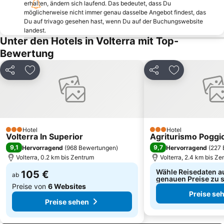
Roccatederighi
Galluzzo
erhalten, ändern sich laufend. Das bedeutet, dass Du
möglicherweise nicht immer genau dasselbe Angebot findest, das
Venezia
Grassina
Du auf trivago gesehen hast, wenn Du auf der Buchungswebsite
landest.
Piazza della Cisterna
Piazza del Campo
Unter den Hotels in Volterra mit Top-
Tenuta San Guido
Circolo del Golf dell'Ugolino
Bewertung
Volterra AD 1398
Cavallino Matto
Teilen
Zu Favoriten hinzufügen
Teilen
Zu Favoriten
Chiocchio
Artimino
Castel San Gimignano
Ghizzano
Mercantia
Rex
Aquarium von Livorno
La fortezza vecchia
Hotel
Hotel
3 Sterne
Castello di Bolgheri
Centro Storico
3 Sterne
Volterra In Superior
Agriturismo Poggio
9,1
9,7
Hervorragend
(
968 Bewertungen
)
Hervorragend
(
227 
Castiglioncello
Baia del Quercetano - Portovecchio
Volterra, 0.2 km bis Zentrum
Volterra, 2.4 km bis Z
Wähle Reisedaten a
105 €
ab
genauen Preise zu 
Preise von
6 Websites
Preise se
Preise sehen