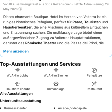
Von KI zusammengefasst aus 600+ Rezensionen · Letzte Aktualisierung: 29
May 2026
Dieses charmante Boutique-Hotel im Herzen von Volterra ist ein
ruhiges historisches Refugium, perfekt für
Paare
,
Touristen
und
Haustierbesitzer
, die eine Mischung aus kulturellem Eintauchen
und Entspannung suchen. Die erstklassige Lage bietet einen
außergewöhnlichen Zugang zu Volterras Hauptattraktionen,
darunter das
Römische Theater
und die Piazza dei Priori, die
alle bequem zu Fuß erreichbar sind. Die Verfügbarkeit von
Mehr anzeigen
privaten, überdachten Parkplätzen
und
Jacuzzi-Badewannen
in einigen Zimmern verbessert den Aufenthalt zusätzlich. Die
Top-Ausstattungen und Services
Gäste loben stets das professionelle und freundliche Personal
sowie das köstliche, reichhaltige Frühstück mit hausgemachten
Kuchen. Für ein wirklich einzigartiges Erlebnis sollten Sie ein
WLAN in Lobby
WLAN im Zimmer
Parkplätze
Zimmer mit einer
Jacuzzi-Badewanne
buchen, um sich nach
einem Erkundungstag luxuriös zu entspannen.
Haustiere erlaubt
Klimaanlage
Restaurant
Alle Ausstattungen
Unterkunftsausstattung
Business Center
Arcade-/Videospiele