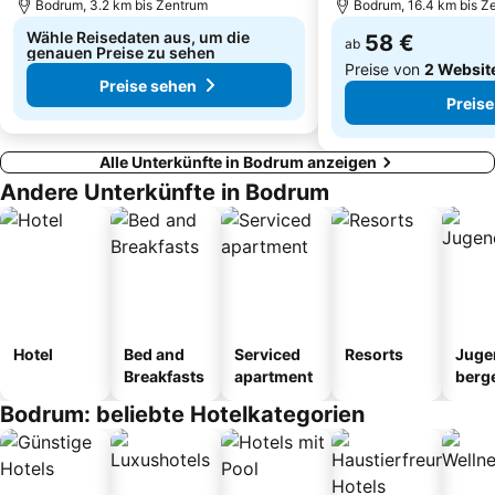
Bodrum, 3.2 km bis Zentrum
Bodrum, 16.4 km bis Z
Wähle Reisedaten aus, um die
58 €
ab
genauen Preise zu sehen
Preise von
2 Websit
Preise sehen
Preise
Alle Unterkünfte in Bodrum anzeigen
Andere Unterkünfte in Bodrum
Hotel
Bed and
Serviced
Resorts
Juge
Breakfasts
apartment
berg
tel
Bodrum: beliebte Hotelkategorien