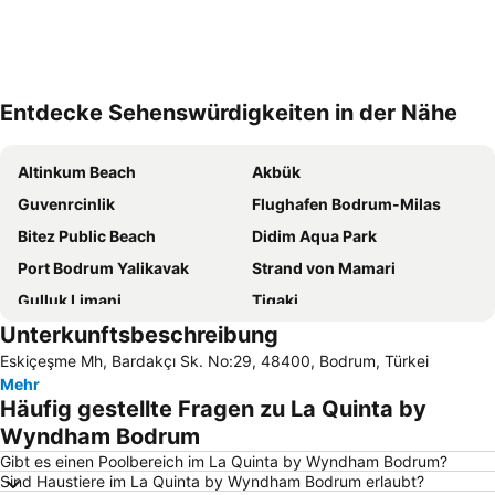
Entdecke Sehenswürdigkeiten in der Nähe
Karte vergrößern
Altinkum Beach
Akbük
Guvenrcinlik
Flughafen Bodrum-Milas
Bitez Public Beach
Didim Aqua Park
Port Bodrum Yalikavak
Strand von Mamari
Gulluk Limani
Tigaki
Unterkunftsbeschreibung
Hafen von Kos
Gundogan Public Beach
Eskiçeşme Mh, Bardakçı Sk. No:29, 48400, Bodrum, Türkei
Bodrum Port
Internationaler Flughafen Kos-Hippokrates
Mehr
Bodrum Castle
Mavisehir
Häufig gestellte Fragen zu La Quinta by
Kardamena
D-Marin Turgutreis Marina
Wyndham Bodrum
Gumbet Beach
Kiyikislacik
Gibt es einen Poolbereich im La Quinta by Wyndham Bodrum?
Sind Haustiere im La Quinta by Wyndham Bodrum erlaubt?
Marina Yacht Club
Lambi Strand