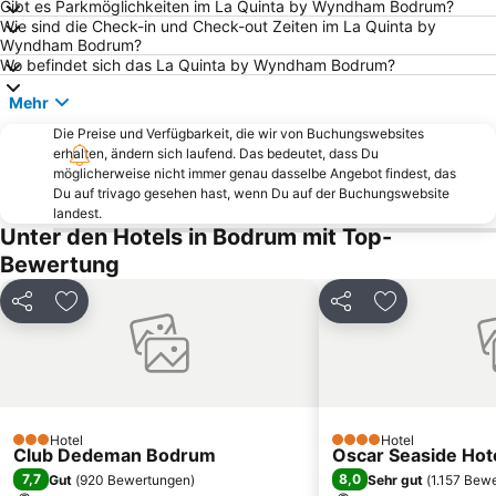
Gibt es Parkmöglichkeiten im La Quinta by Wyndham Bodrum?
Wie sind die Check-in und Check-out Zeiten im La Quinta by
Yalikavak Public Beach
D-Marin Didim Marina
Wyndham Bodrum?
Kumbahce Public Beach
Marina Kos
Wo befindet sich das La Quinta by Wyndham Bodrum?
3. Koy Public Beach
Golturkbuku Coast
Mehr
Massouri
Turgutreis Gunbatimi Public Beach
Die Preise und Verfügbarkeit, die wir von Buchungswebsites
erhalten, ändern sich laufend. Das bedeutet, dass Du
Tam Tam Strand
Karaincir Beach
möglicherweise nicht immer genau dasselbe Angebot findest, das
D-Marin Turgutreis
Traditional Settlement of Pserimos
Du auf trivago gesehen hast, wenn Du auf der Buchungswebsite
landest.
Cokertme
Taslik Public Beach
Unter den Hotels in Bodrum mit Top-
Ortakent Public Beach
Kizilbuk
Bewertung
Camel beach
Unterwassermuseum Bodrum
Teilen
Zu Favoriten hinzufügen
Teilen
Zu Favoriten
Bodrum Bus Terminal
Aquapark Bodrum
Fantasia
Kumluk Public Beach
Kantouni
Rabbit Island
Promenade
Bodrum Amphitheatre
Hotel
Hotel
Bodrum Food Bazar
Bodrum Dolphin Park
3 Sterne
4 Sterne
Club Dedeman Bodrum
Oscar Seaside Hotel
7,7
8,0
Gut
(
920 Bewertungen
)
Sehr gut
(
1.157 Bew