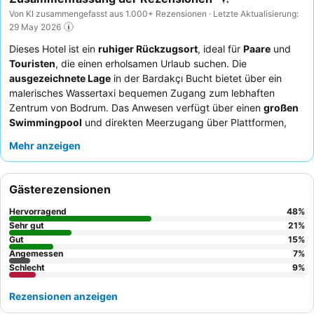
Von KI zusammengefasst aus 1.000+ Rezensionen · Letzte Aktualisierung:
29 May 2026
Dieses Hotel ist ein
ruhiger Rückzugsort
, ideal für
Paare
und
Touristen
, die einen erholsamen Urlaub suchen. Die
ausgezeichnete Lage
in der Bardakçı Bucht bietet über ein
malerisches Wassertaxi bequemen Zugang zum lebhaften
Zentrum von Bodrum. Das Anwesen verfügt über einen
großen
Swimmingpool
und direkten Meerzugang über Plattformen,
perfekt, um das Mittelmeer zu genießen. Die Gäste loben
Mehr anzeigen
durchweg das
außergewöhnliche Personal
und die
köstlichen
und vielfältigen Speisen
, insbesondere das frische
Frühstücksbuffet und die beliebte Snack-Bar. Für ein wirklich
Gästerezensionen
ruhiges Erlebnis empfiehlt es sich, ein Zimmer abseits der
Hauptunterhaltungsbereiche anzufragen.
Hervorragend
48
%
Sehr gut
21
%
Gut
15
%
Angemessen
7
%
Schlecht
9
%
Rezensionen anzeigen