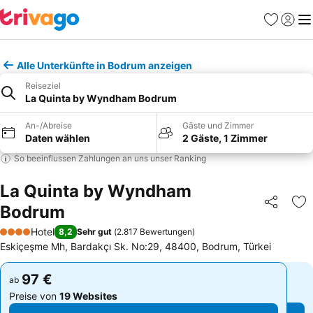
Favoriten
Einlog
Me
Alle Unterkünfte in Bodrum anzeigen
Reiseziel
La Quinta by Wyndham Bodrum
An-/Abreise
Gäste und Zimmer
Daten wählen
2 Gäste, 1 Zimmer
So beeinflussen Zahlungen an uns unser Ranking
La Quinta by Wyndham
Bodrum
Teilen
Zu
Hotel
8,2
Sehr gut
(
2.817 Bewertungen
)
4 Sterne
Eskiçeşme Mh, Bardakçı Sk. No:29, 48400, Bodrum, Türkei
97 €
97 €
ab
ab
Preise von
19 Websites
Preise von
19 Websites