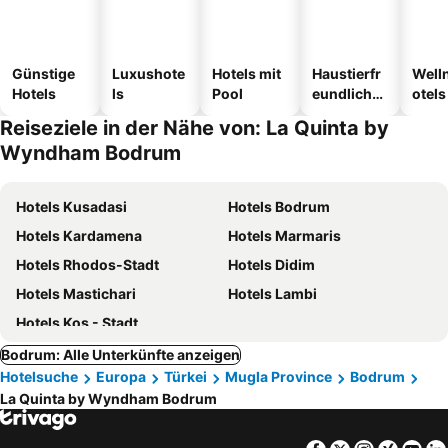
Günstige
Luxushote
Hotels mit
Haustierfr
Well
Hotels
ls
Pool
eundliche
otels
Hotels
Reiseziele in der Nähe von: La Quinta by
Wyndham Bodrum
Hotels Kusadasi
Hotels Bodrum
Hotels Kardamena
Hotels Marmaris
Hotels Rhodos-Stadt
Hotels Didim
Hotels Mastichari
Hotels Lambi
Hotels Kos - Stadt
Bodrum: Alle Unterkünfte anzeigen
Hotelsuche
Europa
Türkei
Mugla Province
Bodrum
La Quinta by Wyndham Bodrum