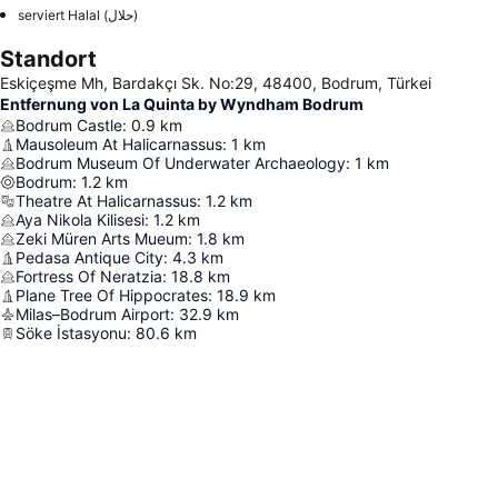
serviert Halal (حلال)
Standort
Eskiçeşme Mh, Bardakçı Sk. No:29, 48400, Bodrum, Türkei
Entfernung von La Quinta by Wyndham Bodrum
Bodrum Castle
:
0.9
km
Mausoleum At Halicarnassus
:
1
km
Bodrum Museum Of Underwater Archaeology
:
1
km
Bodrum
:
1.2
km
Theatre At Halicarnassus
:
1.2
km
Aya Nikola Kilisesi
:
1.2
km
Zeki Müren Arts Mueum
:
1.8
km
Pedasa Antique City
:
4.3
km
Fortress Of Neratzia
:
18.8
km
Plane Tree Of Hippocrates
:
18.9
km
Milas–Bodrum Airport
:
32.9
km
Söke İstasyonu
:
80.6
km