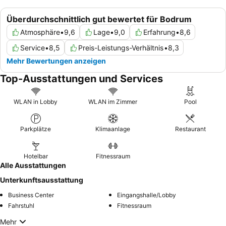
Überdurchschnittlich gut bewertet für Bodrum
Atmosphäre
•
9,6
Lage
•
9,0
Erfahrung
•
8,6
Service
•
8,5
Preis-Leistungs-Verhältnis
•
8,3
Mehr Bewertungen anzeigen
Top-Ausstattungen und Services
WLAN in Lobby
WLAN im Zimmer
Pool
Parkplätze
Klimaanlage
Restaurant
Hotelbar
Fitnessraum
Alle Ausstattungen
Unterkunftsausstattung
Business Center
Eingangshalle/Lobby
Fahrstuhl
Fitnessraum
Mehr