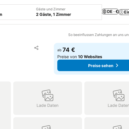
Gäste und Zimmer
DE · €
Ei
en
2 Gäste, 1 Zimmer
So beeinflussen Zahlungen an uns un
Zu Favoriten hinzufügen
74 €
ab
Teilen
Preise von
10 Websites
Preise sehen
Lade Daten
Lade Date