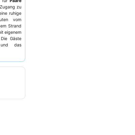
l für
Paare
m Zugang zu
eine ruhige
uten vom
dem Strand
mit eigenem
 Die Gäste
s und das
, darunter
s Erlebnis
erschönen