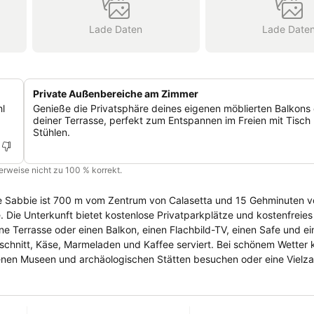
Lade Daten
Lade Date
Private Außenbereiche am Zimmer
hl
Genieße die Privatsphäre deines eigenen möblierten Balkons
deiner Terrasse, perfekt zum Entspannen im Freien mit Tisch
Stühlen.
cherweise nicht zu 100 % korrekt.
 Le Sabbie ist 700 m vom Zentrum von Calasetta und 15 Gehminuten 
e. Die Unterkunft bietet kostenlose Privatparkplätze und kostenfreie
ufschnitt, Käse, Marmeladen und Kaffee serviert. Bei schönem Wetter
ür Sie Angel-, Boots- und Reitausflüge organisieren oder einen Kite-
ltnis in Calasetta. Im Vergleich zu anderen Unterkünften in dieser S