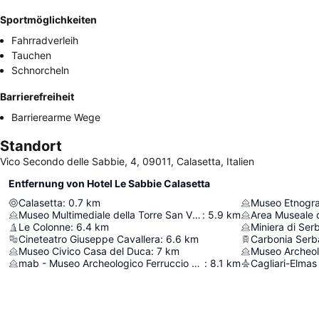
Sportmöglichkeiten
Fahrradverleih
Tauchen
Schnorcheln
Barrierefreiheit
Barrierearme Wege
Standort
Vico Secondo delle Sabbie, 4, 09011, Calasetta, Italien
Entfernung von Hotel Le Sabbie Calasetta
Calasetta
:
0.7
km
Museo Multimediale della Torre San Vittorio
:
5.9
km
Le Colonne
:
6.4
km
Cineteatro Giuseppe Cavallera
:
6.6
km
Carbonia Serb
Museo Civico Casa del Duca
:
7
km
Museo Archeolo
mab - Museo Archeologico Ferruccio Barreca
:
8.1
km
Cagliari-Elmas