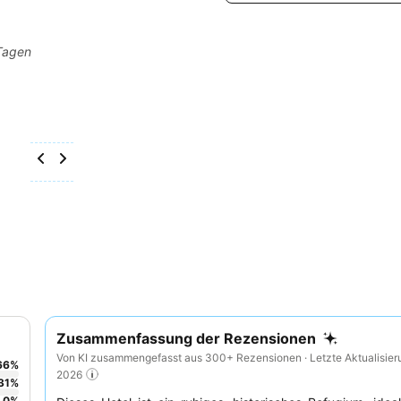
 Tagen
Zusammenfassung der Rezensionen
Von KI zusammengefasst aus 300+ Rezensionen · Letzte Aktualisier
66
%
2026
31
%
0
%