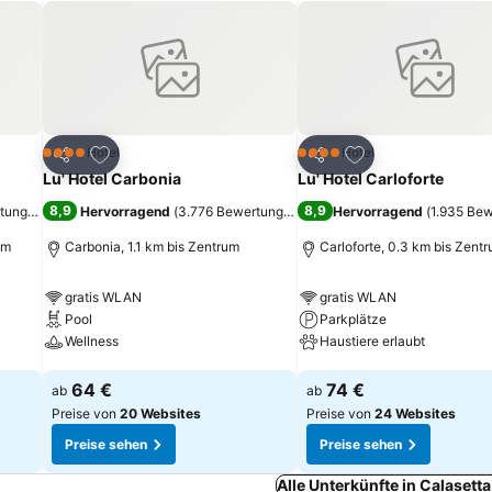
ügen
Zu Favoriten hinzufügen
Zu Favoriten hinz
Hotel
Hotel
4 Sterne
4 Sterne
Teilen
Teilen
Lu' Hotel Carbonia
Lu' Hotel Carloforte
8,9
8,9
rtungen
)
Hervorragend
(
3.776 Bewertungen
)
Hervorragend
(
1.935 Be
um
Carbonia, 1.1 km bis Zentrum
Carloforte, 0.3 km bis Zent
gratis WLAN
gratis WLAN
Pool
Parkplätze
Wellness
Haustiere erlaubt
Preise sehen
Preise sehen
64 €
74 €
ab
ab
Preise von
20 Websites
Preise von
24 Websites
Preise sehen
Preise sehen
Alle Unterkünfte in Calasett