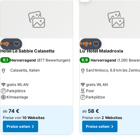
bekommen Gäste hier mehr für ihr Geld.
Zu Favoriten hinzufügen
Zu Favoriten hinzuf
Hotel
Hotel
3 Sterne
4 Sterne
Teilen
Teilen
Hotel Le Sabbie Calasetta
Lu' Hotel Maladroxia
9,1
8,9
Hervorragend
(
877 Bewertungen
)
Hervorragend
(
1.260 Bewe
Calasetta, Italien
Sant'Antioco, 6.9 km bis Zentr
gratis WLAN
gratis WLAN
Parkplätze
Pool
Klimaanlage
Parkplätze
Preise sehen
Preise sehen
74 €
58 €
ab
ab
Preise von
10 Websites
Preise von
2 Websites
Preise sehen
Preise sehen