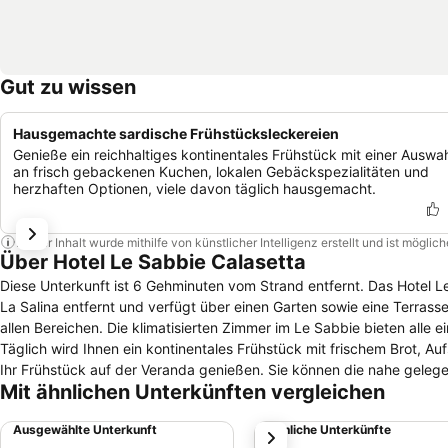
Gut zu wissen
Hausgemachte sardische Frühstücksleckereien
Genieße ein reichhaltiges kontinentales Frühstück mit einer Auswa
an frisch gebackenen Kuchen, lokalen Gebäckspezialitäten und
herzhaften Optionen, viele davon täglich hausgemacht.
Dieser Inhalt wurde mithilfe von künstlicher Intelligenz erstellt und ist mögli
Über Hotel Le Sabbie Calasetta
Diese Unterkunft ist 6 Gehminuten vom Strand entfernt. Das Hotel
La Salina entfernt und verfügt über einen Garten sowie eine Terrass
allen Bereichen. Die klimatisierten Zimmer im Le Sabbie bieten alle eine Terrasse oder einen Balkon, einen Flachbild-TV, einen Safe und eine Minibar.
Täglich wird Ihnen ein kontinentales Frühstück mit frischem Brot, A
Ihr Frühstück auf der Veranda genießen. Sie können die nahe gelegenen Museen und archäologischen Stätten besuchen oder eine Vielzahl von
Mit ähnlichen Unterkünften vergleichen
Wassersportarten im glitzernden Meer genießen. Das Le Sabbie kann f
Unterkunft bietet auch Leihfahrräder an. Paare schätzen die Lage besonders – sie haben diese mit 8,0 für einen Aufenthalt zu zweit bewertet. Laut
Ausgewählte Unterkunft
Ähnliche Unterkünfte
weiter
Bewertungen bietet diese Unterkunft das beste Preis-Leistungs-Verhä