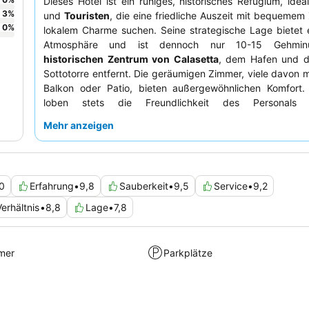
Dieses Hotel ist ein ruhiges, historisches Refugium, idea
3
%
und
Touristen
, die eine friedliche Auszeit mit bequeme
0
%
lokalem Charme suchen. Seine strategische Lage bietet 
Atmosphäre und ist dennoch nur 10-15 Gehmin
historischen Zentrum von Calasetta
, dem Hafen und 
Sottotorre entfernt. Die geräumigen Zimmer, viele davon 
Balkon oder Patio, bieten außergewöhnlichen Komfort.
loben stets die Freundlichkeit des Personal
außergewöhnliche Frühstück mit einer großen Auswahl
Mehr anzeigen
köstliche
hausgemachte Kuchen
. Für ein noch bessere
sollten Sie die
Rollervermietung
nutzen, um die wund
umliegenden Strände zu erkunden.
0
Erfahrung
•
9,8
Sauberkeit
•
9,5
Service
•
9,2
erhältnis
•
8,8
Lage
•
7,8
mer
Parkplätze