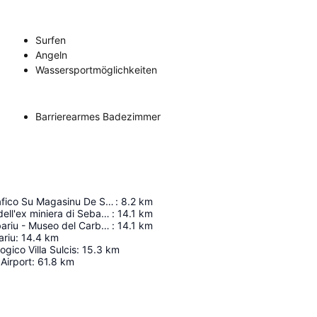
Surfen
Angeln
Wassersportmöglichkeiten
Barrierearmes Badezimmer
Museo Etnografico Su Magasinu De Su Binu
:
8.2
km
Area Museale dell'ex miniera di Sebariu
:
14.1
km
Miniera di Serbariu - Museo del Carbone
:
14.1
km
ariu
:
14.4
km
gico Villa Sulcis
:
15.3
km
 Airport
:
61.8
km