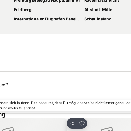
Freiburg Breisgau Hauptbahnhof
Ravennaschlucht
Feldberg
Altstadt-Mitte
Internationaler Flughafen Basel-Mülhausen
Schauinsland
Lumi?
ändern sich laufend. Das bedeutet, dass Du möglicherweise nicht immer genau da
chungswebsite landest.
ng
inzufügen
Zu Favoriten hinzufüge
Teilen