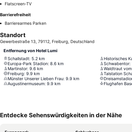
Flatscreen-TV
Barrierefreiheit
Barrierearmes Parken
Standort
Gewerbestraße 13, 79112, Freiburg, Deutschland
Entfernung von Hotel Lumi
Schallstadt
:
5.2
km
Historisches K
Europa-Park Stadion
:
8.6
km
Schwabentor
:
Martinstor
:
9.6
km
Waldtraut vom
Freiburg
:
9.9
km
Talstation Sc
Münster Unserer Lieben Frau
:
9.9
km
Dreisamstadio
Augustinermuseum
:
9.9
km
Flughafen Bas
Entdecke Sehenswürdigkeiten in der Nähe