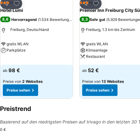
Zu Favoriten hinzufügen
Zu Favoriten hinzuf
Hotel
Hotel
3 Sterne
3 Sterne
Teilen
Teilen
Hotel Lumi
Premier Inn Freiburg City S
8,6
8,3
Hervorragend
(
1.534 Bewertungen
)
Sehr gut
(
5.929 Bewertunge
Freiburg, Deutschland
Freiburg, 1.3 km bis Zentrum
gratis WLAN
gratis WLAN
Parkplätze
Klimaanlage
Restaurant
Preise sehen
Preise sehen
98 €
52 €
ab
ab
Preise von
2 Websites
Preise von
13 Websites
Preise sehen
Preise sehen
Preistrend
Basierend auf den niedrigsten Preisen auf trivago in den letzten 30
0 €