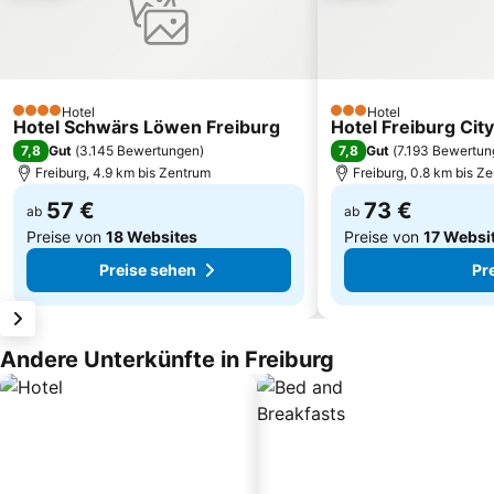
Hotel
Hotel
4 Sterne
3 Sterne
Hotel Schwärs Löwen Freiburg
Hotel Freiburg Cit
7,8
7,8
Gut
(
3.145 Bewertungen
)
Gut
(
7.193 Bewertu
Freiburg, 4.9 km bis Zentrum
Freiburg, 0.8 km bis Z
57 €
73 €
ab
ab
Preise von
18 Websites
Preise von
17 Websi
Preise sehen
Pr
Andere Unterkünfte in Freiburg