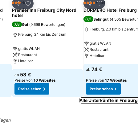
ügen
Zu Favoriten hinzufügen
Zu Favoriten hinz
Hotel
Hotel
3 Sterne
4 Sterne
Teilen
Teilen
üd
Premier Inn Freiburg City Nord
DORMERO Hotel Freiburg
hotel
8,2
n
)
Sehr gut
(
4.505 Bewertu
7,8
Gut
(
9.699 Bewertungen
)
Freiburg, 2.0 km bis Zentru
Freiburg, 2.1 km bis Zentrum
gratis WLAN
gratis WLAN
Restaurant
Restaurant
Hotelbar
Hotelbar
Preise sehen
74 €
ab
Preise sehen
53 €
ab
Preise von
10 Websites
Preise von
17 Websites
Preise sehen
Preise sehen
Alle Unterkünfte in Freibur
 Tagen