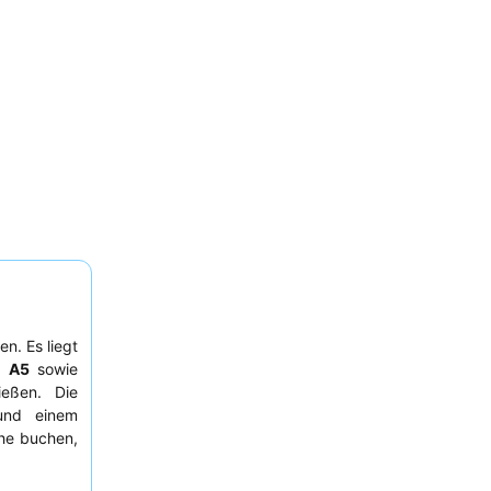
n. Es liegt
n A5
sowie
eßen. Die
 und einem
che buchen,