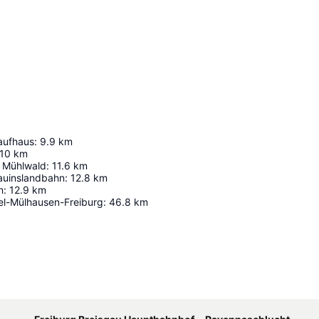
aufhaus
:
9.9
km
10
km
 Mühlwald
:
11.6
km
hauinslandbahn
:
12.8
km
n
:
12.9
km
el-Mülhausen-Freiburg
:
46.8
km
Karte vergrößern