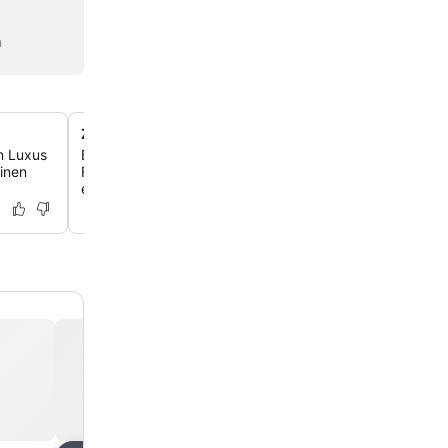
n
Zugang zum Keidel Mineral-Thermalbad
n Luxus
Erhole dich und tanke neue Energie im Keidel Mineral-T
einen
Freiburg, einem Thermalbadkomplex, der nur 5 km vom
entfernt liegt.