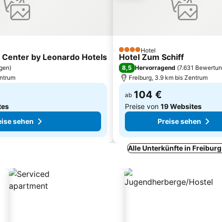
Hotel
4 Sterne
y Center by Leonardo Hotels
Hotel Zum Schiff
8,5
ngen
)
Hervorragend
(
7.631 Bewertu
entrum
Freiburg, 3.9 km bis Zentrum
104 €
ab
tes
Preise von
19 Websites
eise sehen
Preise sehen
Alle Unterkünfte in Freibur