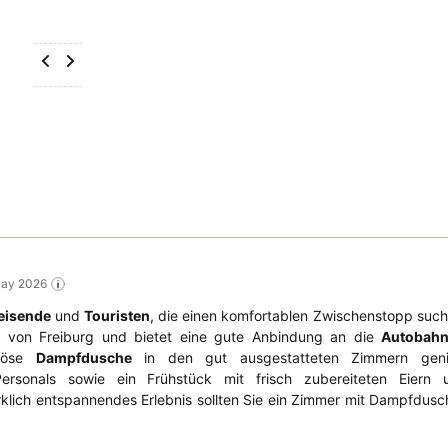
May 2026
eisende
und
Touristen
, die einen komfortablen Zwischenstopp suche
nd von Freiburg und bietet eine gute Anbindung an die
Autobah
riöse
Dampfdusche
in den gut ausgestatteten Zimmern geni
 Personals sowie ein Frühstück mit frisch zubereiteten Eiern
rklich entspannendes Erlebnis sollten Sie ein Zimmer mit Dampfdus